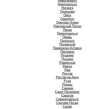
Новосибирск
Новоуральск
Ногинск
О
Одинцово
Омск
Оренбург
Орехово-Зуево
П
Павловский Посад
Пенза
Первоуральск
Пермь
Подольск
Полевской
Приморско-Ахтарск
Протвино
Пушкино
Пущино
Р
Раменское
Ревда
Реж
Реутов
Ростов-на-Дону
Руза
Рязань
С
Самара
Санкт-Петербург
Саратов
Североуральск
Сергиев Посад
Серов