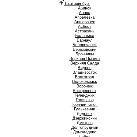
Екатеринбург
А
Абинск
Анапа
Апрелевка
Апшеронск
Асбест
Астрахань
Б
Балашиха
Барнаул
Белореченск
Березовский
Бронницы
В
Верхняя Пышма
Верхняя Салда
Видное
Владивосток
Волгоград
Волоколамск
Воронеж
Воскресенск
Г
Геленджик
Голицыно
Горячий Ключ
Гулькевичи
Д
Дедовск
Дзержинский
Дмитров
Долгопрудный
Домодедово
Дубна