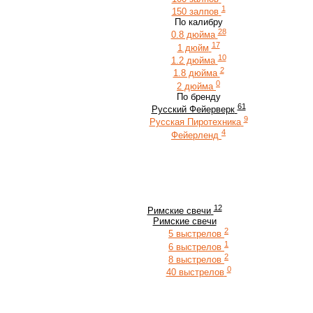
1
150 залпов
По калибру
28
0.8 дюйма
17
1 дюйм
10
1.2 дюйма
2
1.8 дюйма
0
2 дюйма
По бренду
61
Русский Фейерверк
9
Русская Пиротехника
4
Фейерленд
12
Римские свечи
Римские свечи
2
5 выстрелов
1
6 выстрелов
2
8 выстрелов
0
40 выстрелов