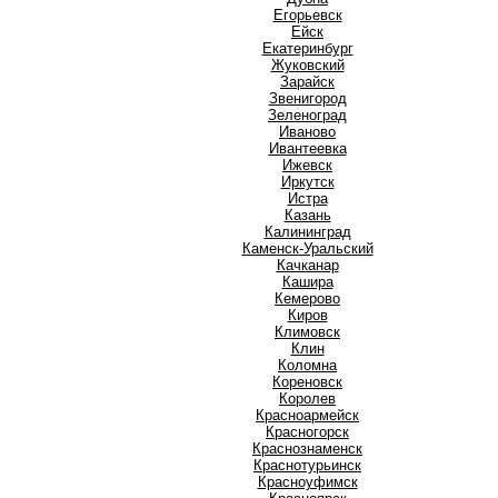
Е
Егорьевск
Ейск
Екатеринбург
Ж
Жуковский
З
Зарайск
Звенигород
Зеленоград
И
Иваново
Ивантеевка
Ижевск
Иркутск
Истра
К
Казань
Калининград
Каменск-Уральский
Качканар
Кашира
Кемерово
Киров
Климовск
Клин
Коломна
Кореновск
Королев
Красноармейск
Красногорск
Краснознаменск
Краснотурьинск
Красноуфимск