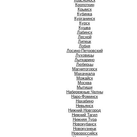
Красноярск
Кропоткин
Крымск
Кубинка
Курганинск
Курск
Кушва
Л
Лабинск
Лесной
Липецк
Лобня
Лосино-Петровский
Луховицы
Лыткарино
Люберцы
М
Магнитогорск
Махачкала
Можайск
Москва
Мытищи
Н
Набережные Челны
Наро-Фоминск
Нахабино
Невьянск
Нижний Новгород
Нижний Тагил
Нижняя Тура
Новокубанск
Новокузнецк
Новороссийск