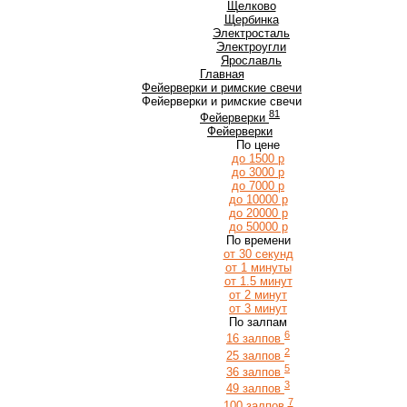
Щ
Щелково
Щербинка
Э
Электросталь
Электроугли
Я
Ярославль
Главная
Фейерверки и римские свечи
Фейерверки и римские свечи
81
Фейерверки
Фейерверки
По цене
до 1500 р
до 3000 р
до 7000 р
до 10000 р
до 20000 р
до 50000 р
По времени
от 30 секунд
от 1 минуты
от 1.5 минут
от 2 минут
от 3 минут
По залпам
6
16 залпов
2
25 залпов
5
36 залпов
3
49 залпов
7
100 залпов