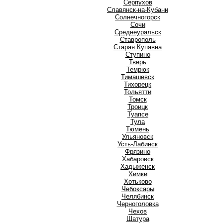
Серпухов
Славянск-на-Кубани
Солнечногорск
Сочи
Среднеуральск
Ставрополь
Старая Купавна
Ступино
Т
Тверь
Темрюк
Тимашевск
Тихорецк
Тольятти
Томск
Троицк
Туапсе
Тула
Тюмень
У
Ульяновск
Усть-Лабинск
Ф
Фрязино
Х
Хабаровск
Хадыженск
Химки
Хотьково
Ч
Чебоксары
Челябинск
Черноголовка
Чехов
Ш
Шатура