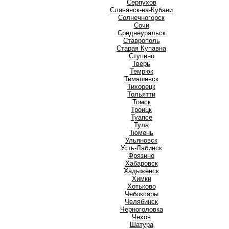
Серпухов
Славянск-на-Кубани
Солнечногорск
Сочи
Среднеуральск
Ставрополь
Старая Купавна
Ступино
Т
Тверь
Темрюк
Тимашевск
Тихорецк
Тольятти
Томск
Троицк
Туапсе
Тула
Тюмень
У
Ульяновск
Усть-Лабинск
Ф
Фрязино
Х
Хабаровск
Хадыженск
Химки
Хотьково
Ч
Чебоксары
Челябинск
Черноголовка
Чехов
Ш
Шатура