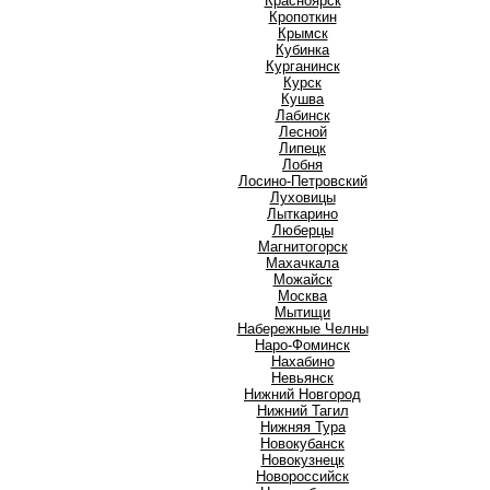
Красноярск
Кропоткин
Крымск
Кубинка
Курганинск
Курск
Кушва
Л
Лабинск
Лесной
Липецк
Лобня
Лосино-Петровский
Луховицы
Лыткарино
Люберцы
М
Магнитогорск
Махачкала
Можайск
Москва
Мытищи
Н
Набережные Челны
Наро-Фоминск
Нахабино
Невьянск
Нижний Новгород
Нижний Тагил
Нижняя Тура
Новокубанск
Новокузнецк
Новороссийск