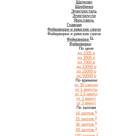
Щ
Щелково
Щербинка
Э
Электросталь
Электроугли
Я
Ярославль
Главная
Фейерверки и римские свечи
Фейерверки и римские свечи
81
Фейерверки
Фейерверки
По цене
до 1500 р
до 3000 р
до 7000 р
до 10000 р
до 20000 р
до 50000 р
По времени
от 30 секунд
от 1 минуты
от 1.5 минут
от 2 минут
от 3 минут
По залпам
6
16 залпов
2
25 залпов
5
36 залпов
3
49 залпов
7
100 залпов