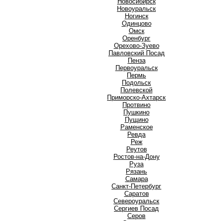
Новосибирск
Новоуральск
Ногинск
О
Одинцово
Омск
Оренбург
Орехово-Зуево
П
Павловский Посад
Пенза
Первоуральск
Пермь
Подольск
Полевской
Приморско-Ахтарск
Протвино
Пушкино
Пущино
Р
Раменское
Ревда
Реж
Реутов
Ростов-на-Дону
Руза
Рязань
С
Самара
Санкт-Петербург
Саратов
Североуральск
Сергиев Посад
Серов