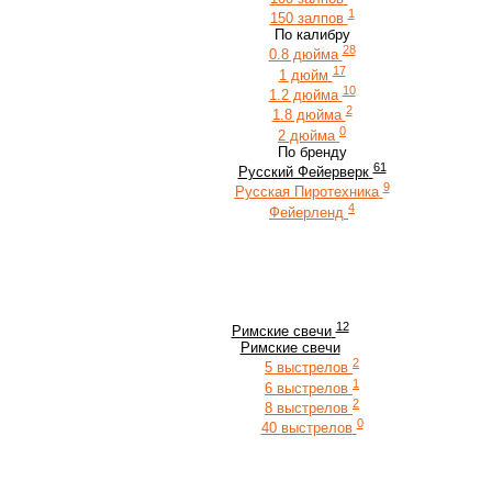
1
150 залпов
По калибру
28
0.8 дюйма
17
1 дюйм
10
1.2 дюйма
2
1.8 дюйма
0
2 дюйма
По бренду
61
Русский Фейерверк
9
Русская Пиротехника
4
Фейерленд
12
Римские свечи
Римские свечи
2
5 выстрелов
1
6 выстрелов
2
8 выстрелов
0
40 выстрелов