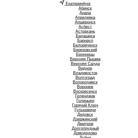
Екатеринбург
А
Абинск
Анапа
Апрелевка
Апшеронск
Асбест
Астрахань
Б
Балашиха
Барнаул
Белореченск
Березовский
Бронницы
В
Верхняя Пышма
Верхняя Салда
Видное
Владивосток
Волгоград
Волоколамск
Воронеж
Воскресенск
Г
Геленджик
Голицыно
Горячий Ключ
Гулькевичи
Д
Дедовск
Дзержинский
Дмитров
Долгопрудный
Домодедово
Дубна