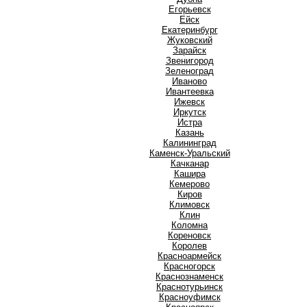
Е
Егорьевск
Ейск
Екатеринбург
Ж
Жуковский
З
Зарайск
Звенигород
Зеленоград
И
Иваново
Ивантеевка
Ижевск
Иркутск
Истра
К
Казань
Калининград
Каменск-Уральский
Качканар
Кашира
Кемерово
Киров
Климовск
Клин
Коломна
Кореновск
Королев
Красноармейск
Красногорск
Краснознаменск
Краснотурьинск
Красноуфимск