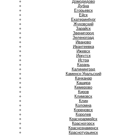
Домодедово
Дубна
Е
Егорьевск
Ейск
Екатеринбург
Ж
Жуковский
З
Зарайск
Звенигород
Зеленоград
И
Иваново
Ивантеевка
Ижевск
Иркутск
Истра
К
Казань
Калининград
Каменск-Уральский
Качканар
Кашира
Кемерово
Киров
Климовск
Клин
Коломна
Кореновск
Королев
Красноармейск
Красногорск
Краснознаменск
Краснотурьинск