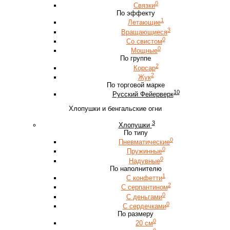
0
Связки
По эффекту
1
Летающие
3
Вращающиеся
0
Со свистом
0
Мощные
По группе
2
Корсар
2
Жук
По торговой марке
10
Русский Фейерверк
Хлопушки и бенгальские огни
3
Хлопушки
По типу
0
Пневматические
0
Пружинные
0
Надувные
По наполнителю
1
С конфетти
2
С серпантином
0
С деньгами
0
С сердечками
По размеру
0
20 см