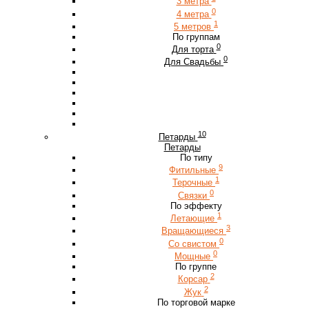
3 метра
0
4 метра
1
5 метров
По группам
0
Для торта
0
Для Свадьбы
10
Петарды
Петарды
По типу
9
Фитильные
1
Терочные
0
Связки
По эффекту
1
Летающие
3
Вращающиеся
0
Со свистом
0
Мощные
По группе
2
Корсар
2
Жук
По торговой марке