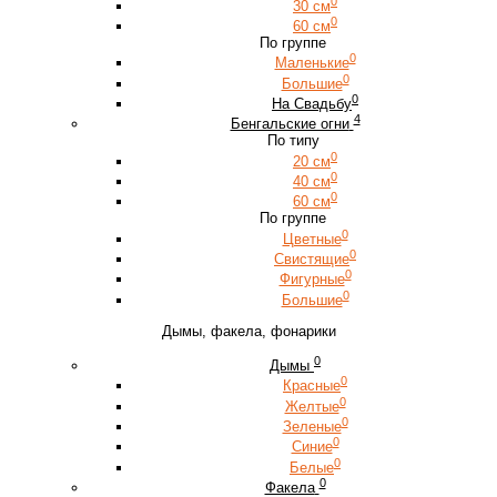
0
30 см
0
60 см
По группе
0
Маленькие
0
Большие
0
На Свадьбу
4
Бенгальские огни
По типу
0
20 см
0
40 см
0
60 см
По группе
0
Цветные
0
Свистящие
0
Фигурные
0
Большие
Дымы, факела, фонарики
0
Дымы
0
Красные
0
Желтые
0
Зеленые
0
Синие
0
Белые
0
Факела