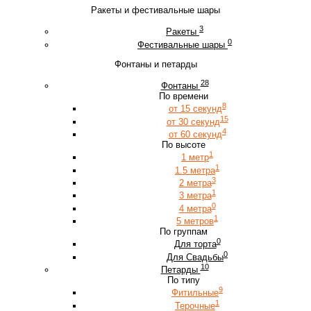
Ракеты и фестивальные шары
3
Ракеты
0
Фестивальные шары
Фонтаны и петарды
28
Фонтаны
По времени
8
от 15 секунд
15
от 30 секунд
4
от 60 секунд
По высоте
1
1 метр
1
1.5 метра
3
2 метра
1
3 метра
0
4 метра
1
5 метров
По группам
0
Для торта
0
Для Свадьбы
10
Петарды
По типу
9
Фитильные
1
Терочные