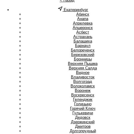
< Назад
Екатеринбург
А
Абинск
Анапа
Апрелевка
Апшеронск
Асбест
Астрахань
Б
Балашиха
Барнаул
Белореченск
Березовский
Бронницы
В
Верхняя Пышма
Верхняя Салда
Видное
Владивосток
Волгоград
Волоколамск
Воронеж
Воскресенск
Г
Геленджик
Голицыно
Горячий Ключ
Гулькевичи
Д
Дедовск
Дзержинский
Дмитров
Долгопрудный