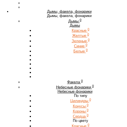
Дымы, факела, фонарики
Дымы, факела, фонарики
0
Дымы
Дымы
0
Красные
0
Желтые
0
Зеленые
0
Синие
0
Белые
0
Факела
0
Небесные фонарики
Небесные фонарики
По типу
0
Цилиндры
0
Конусы
0
Короны
0
Сердца
По цвету
0
Красные