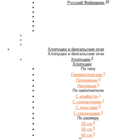
10
Русский Фейерверк
Хлопушки и бенгальские огни
Хлопушки и бенгальские огни
3
Хлопушки
Хлопушки
По типу
0
Пневматические
0
Пружинные
0
Надувные
По наполнителю
1
С конфетти
2
С серпантином
0
С деньгами
0
С сердечками
По размеру
0
20 см
0
30 см
0
60 см