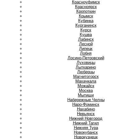
Красноуфимск
Красноярск
Кропоткин
Крымск
Кубинка
Курганинск
Курск
Кушва
Л
Лабинск
Лесной
Липецк
Лобня
Лосино-Петровский
Луховицы
Лыткарино
Люберцы
М
Магнитогорск
Махачкала
Можайск
Москва
Мытищи
Н
Набережные Челны
Наро-Фоминск
Нахабино
Невьянск
Нижний Новгород
Нижний Тагил
Нижняя Тура
Новокубанск
Новокузнецк