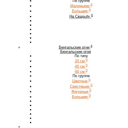
По группе
0
Маленькие
0
Большие
0
На Свадьбу
4
Бенгальские огни
Бенгальские огни
По типу
0
20 см
0
40 см
0
60 см
По группе
0
Цветные
0
Свистящие
0
Фигурные
0
Большие