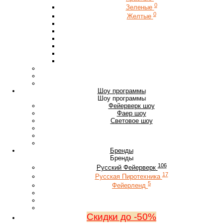
0
Зеленые
0
Желтые
Шоу программы
Шоу программы
Фейерверк шоу
Фаер шоу
Световое шоу
Бренды
Бренды
106
Русский Фейерверк
17
Русская Пиротехника
5
Фейерленд
Скидки до -50%