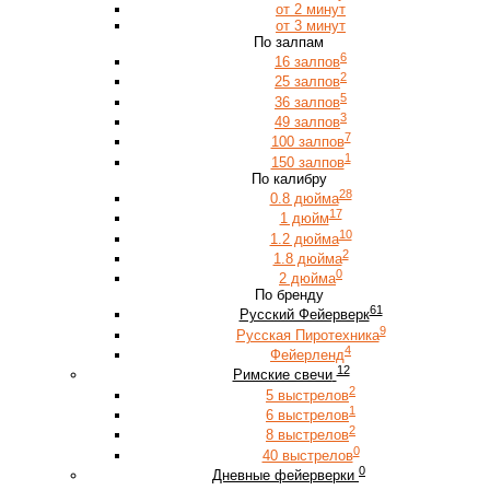
от 2 минут
от 3 минут
По залпам
6
16 залпов
2
25 залпов
5
36 залпов
3
49 залпов
7
100 залпов
1
150 залпов
По калибру
28
0.8 дюйма
17
1 дюйм
10
1.2 дюйма
2
1.8 дюйма
0
2 дюйма
По бренду
61
Русский Фейерверк
9
Русская Пиротехника
4
Фейерленд
12
Римские свечи
2
5 выстрелов
1
6 выстрелов
2
8 выстрелов
0
40 выстрелов
0
Дневные фейерверки