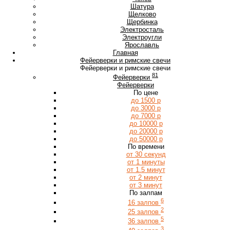
Ш
Шатура
Щ
Щелково
Щербинка
Э
Электросталь
Электроугли
Я
Ярославль
Главная
Фейерверки и римские свечи
Фейерверки и римские свечи
81
Фейерверки
Фейерверки
По цене
до 1500 р
до 3000 р
до 7000 р
до 10000 р
до 20000 р
до 50000 р
По времени
от 30 секунд
от 1 минуты
от 1.5 минут
от 2 минут
от 3 минут
По залпам
6
16 залпов
2
25 залпов
5
36 залпов
3