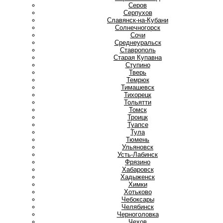
Серов
Серпухов
Славянск-на-Кубани
Солнечногорск
Сочи
Среднеуральск
Ставрополь
Старая Купавна
Ступино
Т
Тверь
Темрюк
Тимашевск
Тихорецк
Тольятти
Томск
Троицк
Туапсе
Тула
Тюмень
У
Ульяновск
Усть-Лабинск
Ф
Фрязино
Х
Хабаровск
Хадыженск
Химки
Хотьково
Ч
Чебоксары
Челябинск
Черноголовка
Чехов