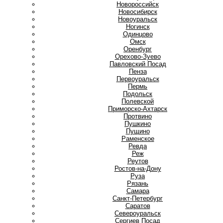
Новороссийск
Новосибирск
Новоуральск
Ногинск
О
Одинцово
Омск
Оренбург
Орехово-Зуево
П
Павловский Посад
Пенза
Первоуральск
Пермь
Подольск
Полевской
Приморско-Ахтарск
Протвино
Пушкино
Пущино
Р
Раменское
Ревда
Реж
Реутов
Ростов-на-Дону
Руза
Рязань
С
Самара
Санкт-Петербург
Саратов
Североуральск
Сергиев Посад