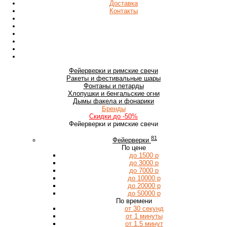
Доставка
Контакты
Фейерверки
и римские свечи
Ракеты
и фестивальные шары
Фонтаны
и петарды
Хлопушки
и бенгальские огни
Дымы
факела и фонарики
Бренды
Скидки
до -50%
Фейерверки и римские свечи
81
Фейерверки
По цене
до 1500 р
до 3000 р
до 7000 р
до 10000 р
до 20000 р
до 50000 р
По времени
от 30 секунд
от 1 минуты
от 1.5 минут