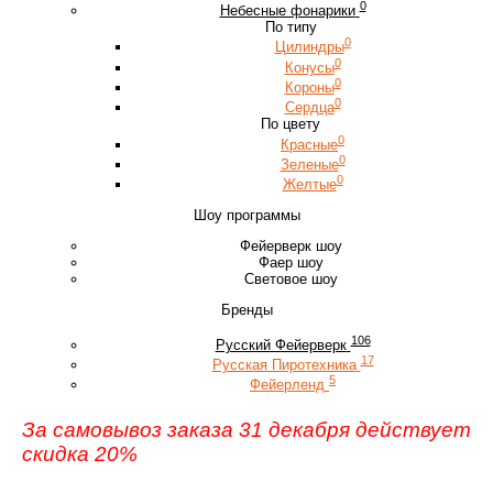
0
Небесные фонарики
По типу
0
Цилиндры
0
Конусы
0
Короны
0
Сердца
По цвету
0
Красные
0
Зеленые
0
Желтые
Шоу программы
Фейерверк шоу
Фаер шоу
Световое шоу
Бренды
106
Русский Фейерверк
17
Русская Пиротехника
5
Фейерленд
За самовывоз заказа 31 декабря действует
скидка 20%