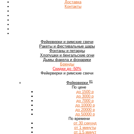
Доставка
Контакты
Фейерверки
и римские свечи
Ракеты
и фестивальные шары
Фонтаны
и петарды
Хлопушки
и бенгальские огни
Дымы
факела и фонарики
Бренды
Скидки
до -50%
Фейерверки и римские свечи
81
Фейерверки
По цене
до 1500 р
до 3000 р
до 7000 р
до 10000 р
до 20000 р
до 50000 р
По времени
от 30 секунд
от 1 минуты
от 1.5 минут