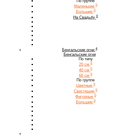
По группе
0
Маленькие
0
Большие
0
На Свадьбу
4
Бенгальские огни
Бенгальские огни
По типу
0
20 см
0
40 см
0
60 см
По группе
0
Цветные
0
Свистящие
0
Фигурные
0
Большие