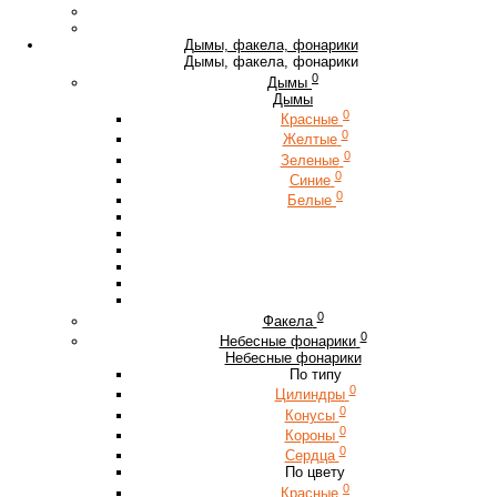
Дымы, факела, фонарики
Дымы, факела, фонарики
0
Дымы
Дымы
0
Красные
0
Желтые
0
Зеленые
0
Синие
0
Белые
0
Факела
0
Небесные фонарики
Небесные фонарики
По типу
0
Цилиндры
0
Конусы
0
Короны
0
Сердца
По цвету
0
Красные