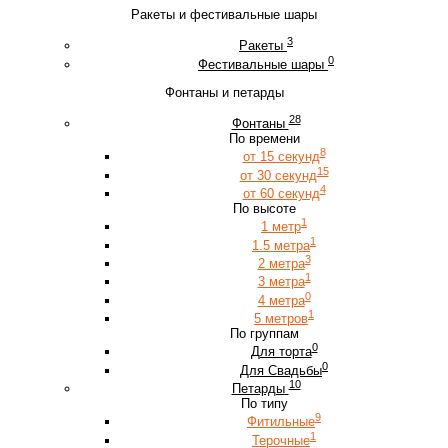
Ракеты и фестивальные шары
3
Ракеты
0
Фестивальные шары
Фонтаны и петарды
28
Фонтаны
По времени
8
от 15 секунд
15
от 30 секунд
4
от 60 секунд
По высоте
1
1 метр
1
1.5 метра
3
2 метра
1
3 метра
0
4 метра
1
5 метров
По группам
0
Для торта
0
Для Свадьбы
10
Петарды
По типу
9
Фитильные
1
Терочные