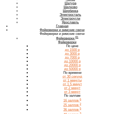
Ш
Шатура
Щ
Щелково
Щербинка
Э
Электросталь
Электроугли
Я
Ярославль
Главная
Фейерверки и римские свечи
Фейерверки и римские свечи
81
Фейерверки
Фейерверки
По цене
до 1500 р
до 3000 р
до 7000 р
до 10000 р
до 20000 р
до 50000 р
По времени
от 30 секунд
от 1 минуты
от 1.5 минут
от 2 минут
от 3 минут
По залпам
6
16 залпов
2
25 залпов
5
36 залпов
3