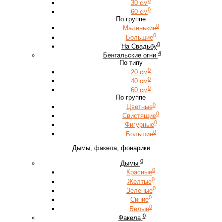
0
30 см
0
60 см
По группе
0
Маленькие
0
Большие
0
На Свадьбу
4
Бенгальские огни
По типу
0
20 см
0
40 см
0
60 см
По группе
0
Цветные
0
Свистящие
0
Фигурные
0
Большие
Дымы, факела, фонарики
0
Дымы
0
Красные
0
Желтые
0
Зеленые
0
Синие
0
Белые
0
Факела