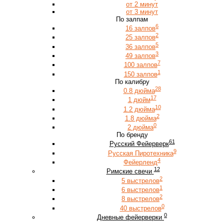
от 2 минут
от 3 минут
По залпам
6
16 залпов
2
25 залпов
5
36 залпов
3
49 залпов
7
100 залпов
1
150 залпов
По калибру
28
0.8 дюйма
17
1 дюйм
10
1.2 дюйма
2
1.8 дюйма
0
2 дюйма
По бренду
61
Русский Фейерверк
9
Русская Пиротехника
4
Фейерленд
12
Римские свечи
2
5 выстрелов
1
6 выстрелов
2
8 выстрелов
0
40 выстрелов
0
Дневные фейерверки