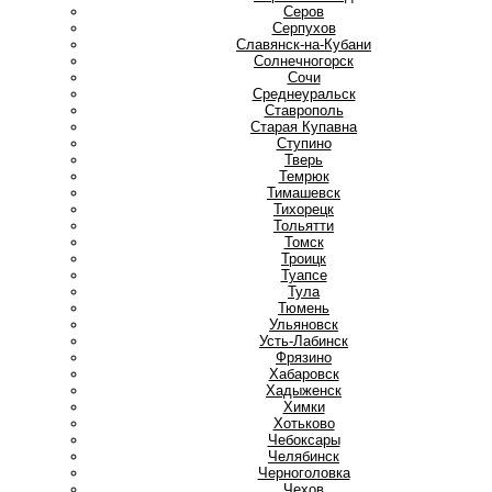
Серов
Серпухов
Славянск-на-Кубани
Солнечногорск
Сочи
Среднеуральск
Ставрополь
Старая Купавна
Ступино
Т
Тверь
Темрюк
Тимашевск
Тихорецк
Тольятти
Томск
Троицк
Туапсе
Тула
Тюмень
У
Ульяновск
Усть-Лабинск
Ф
Фрязино
Х
Хабаровск
Хадыженск
Химки
Хотьково
Ч
Чебоксары
Челябинск
Черноголовка
Чехов