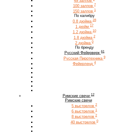
49 залпов
7
100 залпов
1
150 залпов
По калибру
28
0.8 дюйма
17
1 дюйм
10
1.2 дюйма
2
1.8 дюйма
0
2 дюйма
По бренду
61
Русский Фейерверк
9
Русская Пиротехника
4
Фейерленд
12
Римские свечи
Римские свечи
2
5 выстрелов
1
6 выстрелов
2
8 выстрелов
0
40 выстрелов