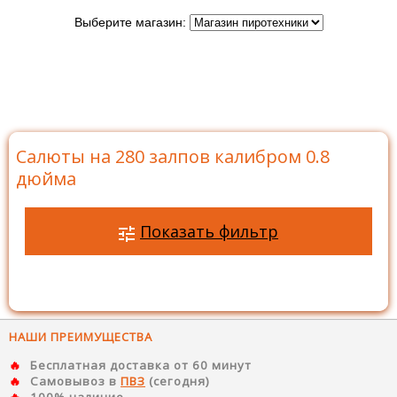
Выберите магазин:
Главная
>
Каталог
>
Батареи салютов
>
Салюты на
280 залпов
>
Салюты на 280 залпов калибром 0.8
дюйма
Салюты на 280 залпов калибром 0.8
дюйма
Показать фильтр
НАШИ ПРЕИМУЩЕСТВА
Бесплатная доставка от 60 минут
Самовывоз в
ПВЗ
(сегодня)
100% наличие