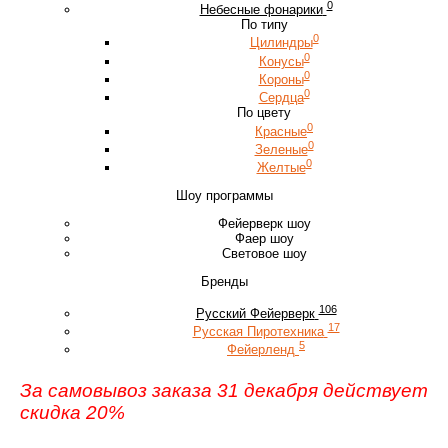
0
Небесные фонарики
По типу
0
Цилиндры
0
Конусы
0
Короны
0
Сердца
По цвету
0
Красные
0
Зеленые
0
Желтые
Шоу программы
Фейерверк шоу
Фаер шоу
Световое шоу
Бренды
106
Русский Фейерверк
17
Русская Пиротехника
5
Фейерленд
За самовывоз заказа 31 декабря действует
скидка 20%