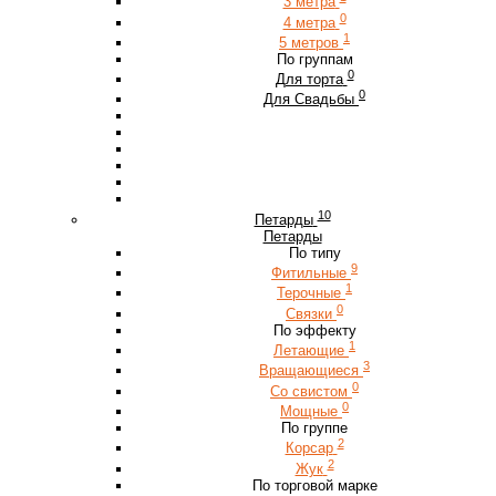
3 метра
0
4 метра
1
5 метров
По группам
0
Для торта
0
Для Свадьбы
10
Петарды
Петарды
По типу
9
Фитильные
1
Терочные
0
Связки
По эффекту
1
Летающие
3
Вращающиеся
0
Со свистом
0
Мощные
По группе
2
Корсар
2
Жук
По торговой марке