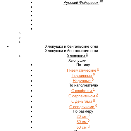
10
Русский Фейерверк
Хлопушки и бенгальские огни
Хлопушки и бенгальские огни
3
Хлопушки
Хлопушки
По типу
0
Пневматические
0
Пружинные
0
Надувные
По наполнителю
1
С конфетти
2
С серпантином
0
С деньгами
0
С сердечками
По размеру
0
20 см
0
30 см
0
60 см