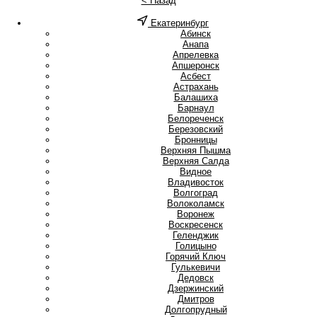
< Назад
Екатеринбург
А
Абинск
Анапа
Апрелевка
Апшеронск
Асбест
Астрахань
Б
Балашиха
Барнаул
Белореченск
Березовский
Бронницы
В
Верхняя Пышма
Верхняя Салда
Видное
Владивосток
Волгоград
Волоколамск
Воронеж
Воскресенск
Г
Геленджик
Голицыно
Горячий Ключ
Гулькевичи
Д
Дедовск
Дзержинский
Дмитров
Долгопрудный