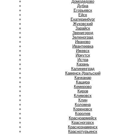
Домодедово
Дубна
Е
Егорьевск
Ейск
Екатеринбург
Ж
Жуковский
З
Зарайск
Звенигород
Зеленоград
И
Иваново
Ивантеевка
Ижевск
Иркутск
Истра
К
Казань
Калининград
Каменск-Уральский
Качканар
Кашира
Кемерово
Киров
Климовск
Клин
Коломна
Кореновск
Королев
Красноармейск
Красногорск
Краснознаменск
Краснотурьинск