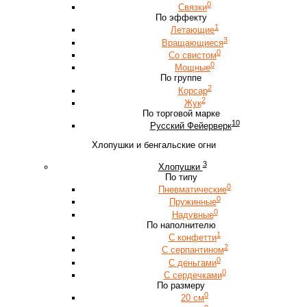
0
Связки
По эффекту
1
Летающие
3
Вращающиеся
0
Со свистом
0
Мощные
По группе
2
Корсар
2
Жук
По торговой марке
10
Русский Фейерверк
Хлопушки и бенгальские огни
3
Хлопушки
По типу
0
Пневматические
0
Пружинные
0
Надувные
По наполнителю
1
С конфетти
2
С серпантином
0
С деньгами
0
С сердечками
По размеру
0
20 см