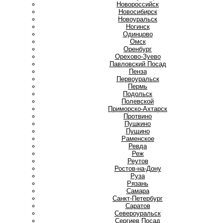
Новороссийск
Новосибирск
Новоуральск
Ногинск
О
Одинцово
Омск
Оренбург
Орехово-Зуево
П
Павловский Посад
Пенза
Первоуральск
Пермь
Подольск
Полевской
Приморско-Ахтарск
Протвино
Пушкино
Пущино
Р
Раменское
Ревда
Реж
Реутов
Ростов-на-Дону
Руза
Рязань
С
Самара
Санкт-Петербург
Саратов
Североуральск
Сергиев Посад