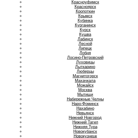
Красноуфимск
Красноярск
Кропоткин
Крымск
Кубинка
Курганинск
Курск
Кушва
Л
Лабинск
Лесной
Липецк
Лобня
Лосино-Петровский
Луховицы
Лыткарино
Люберцы
М
Магнитогорск
Махачкала
Можайск
Москва
Мытищи
Н
Набережные Челны
Наро-Фоминск
Нахабино
Невьянск
Нижний Новгород
Нижний Тагил
Нижняя Тура
Новокубанск
Новокузнецк