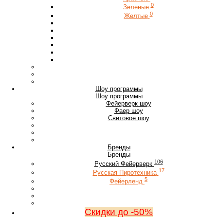
0
Зеленые
0
Желтые
Шоу программы
Шоу программы
Фейерверк шоу
Фаер шоу
Световое шоу
Бренды
Бренды
106
Русский Фейерверк
17
Русская Пиротехника
5
Фейерленд
Скидки до -50%