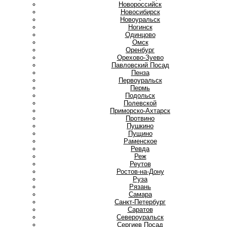
Новороссийск
Новосибирск
Новоуральск
Ногинск
О
Одинцово
Омск
Оренбург
Орехово-Зуево
П
Павловский Посад
Пенза
Первоуральск
Пермь
Подольск
Полевской
Приморско-Ахтарск
Протвино
Пушкино
Пущино
Р
Раменское
Ревда
Реж
Реутов
Ростов-на-Дону
Руза
Рязань
С
Самара
Санкт-Петербург
Саратов
Североуральск
Сергиев Посад