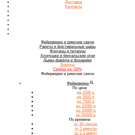
Доставка
Контакты
Фейерверки
и римские свечи
Ракеты
и фестивальные шары
Фонтаны
и петарды
Хлопушки
и бенгальские огни
Дымы
факела и фонарики
Бренды
Скидки
до -50%
Фейерверки и римские свечи
81
Фейерверки
По цене
до 1500 р
до 3000 р
до 7000 р
до 10000 р
до 20000 р
до 50000 р
По времени
от 30 секунд
от 1 минуты
от 1.5 минут