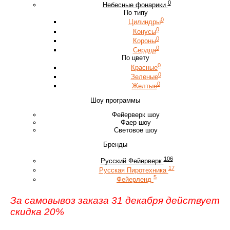
0
Небесные фонарики
По типу
0
Цилиндры
0
Конусы
0
Короны
0
Сердца
По цвету
0
Красные
0
Зеленые
0
Желтые
Шоу программы
Фейерверк шоу
Фаер шоу
Световое шоу
Бренды
106
Русский Фейерверк
17
Русская Пиротехника
5
Фейерленд
За самовывоз заказа 31 декабря действует
скидка 20%