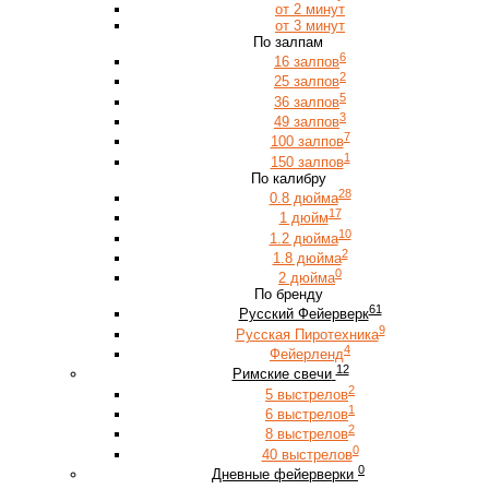
от 2 минут
от 3 минут
По залпам
6
16 залпов
2
25 залпов
5
36 залпов
3
49 залпов
7
100 залпов
1
150 залпов
По калибру
28
0.8 дюйма
17
1 дюйм
10
1.2 дюйма
2
1.8 дюйма
0
2 дюйма
По бренду
61
Русский Фейерверк
9
Русская Пиротехника
4
Фейерленд
12
Римские свечи
2
5 выстрелов
1
6 выстрелов
2
8 выстрелов
0
40 выстрелов
0
Дневные фейерверки