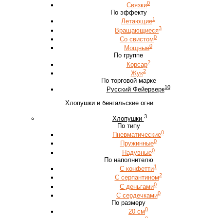
0
Связки
По эффекту
1
Летающие
3
Вращающиеся
0
Со свистом
0
Мощные
По группе
2
Корсар
2
Жук
По торговой марке
10
Русский Фейерверк
Хлопушки и бенгальские огни
3
Хлопушки
По типу
0
Пневматические
0
Пружинные
0
Надувные
По наполнителю
1
С конфетти
2
С серпантином
0
С деньгами
0
С сердечками
По размеру
0
20 см