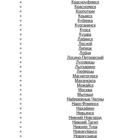
Красноуфимск
Красноярск
Кропоткин
Крымск
Кубинка
Курганинск
Курск
Кушва
Л
Лабинск
Лесной
Липецк
Лобня
Лосино-Петровский
Луховицы
Лыткарино
Люберцы
М
Магнитогорск
Махачкала
Можайск
Москва
Мытищи
Н
Набережные Челны
Наро-Фоминск
Нахабино
Невьянск
Нижний Новгород
Нижний Тагил
Нижняя Тура
Новокубанск
Новокузнецк