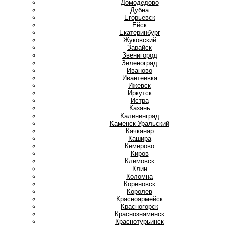
Домодедово
Дубна
Е
Егорьевск
Ейск
Екатеринбург
Ж
Жуковский
З
Зарайск
Звенигород
Зеленоград
И
Иваново
Ивантеевка
Ижевск
Иркутск
Истра
К
Казань
Калининград
Каменск-Уральский
Качканар
Кашира
Кемерово
Киров
Климовск
Клин
Коломна
Кореновск
Королев
Красноармейск
Красногорск
Краснознаменск
Краснотурьинск