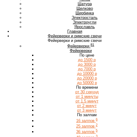
Ш
Шатура
Щ
Щелково
Щербинка
Э
Электросталь
Электроугли
Я
Ярославль
Главная
Фейерверки и римские свечи
Фейерверки и римские свечи
81
Фейерверки
Фейерверки
По цене
до 1500 р
до 3000 р
до 7000 р
до 10000 р
до 20000 р
до 50000 р
По времени
от 30 секунд
от 1 минуты
от 1.5 минут
от 2 минут
от 3 минут
По залпам
6
16 залпов
2
25 залпов
5
36 залпов
3