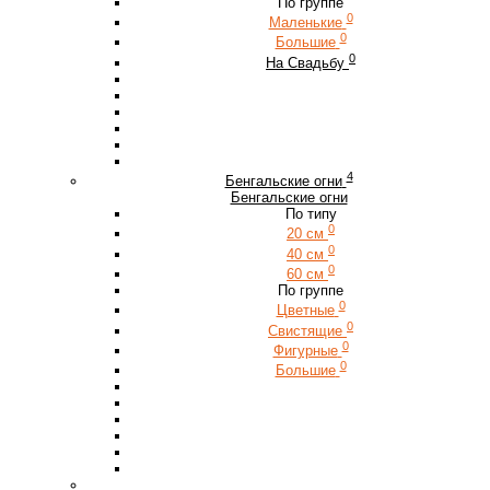
По группе
0
Маленькие
0
Большие
0
На Свадьбу
4
Бенгальские огни
Бенгальские огни
По типу
0
20 см
0
40 см
0
60 см
По группе
0
Цветные
0
Свистящие
0
Фигурные
0
Большие