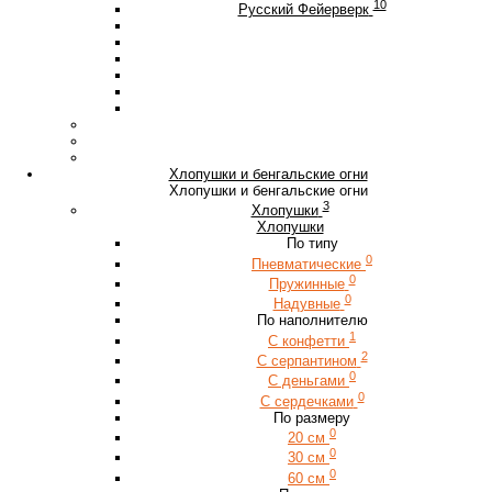
10
Русский Фейерверк
Хлопушки и бенгальские огни
Хлопушки и бенгальские огни
3
Хлопушки
Хлопушки
По типу
0
Пневматические
0
Пружинные
0
Надувные
По наполнителю
1
С конфетти
2
С серпантином
0
С деньгами
0
С сердечками
По размеру
0
20 см
0
30 см
0
60 см