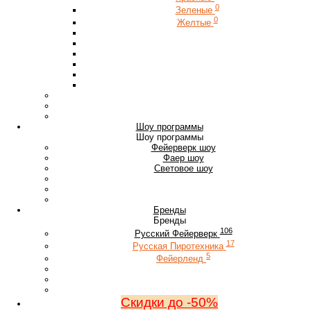
0
Зеленые
0
Желтые
Шоу программы
Шоу программы
Фейерверк шоу
Фаер шоу
Световое шоу
Бренды
Бренды
106
Русский Фейерверк
17
Русская Пиротехника
5
Фейерленд
Скидки до -50%