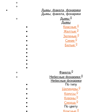
Дымы, факела, фонарики
Дымы, факела, фонарики
0
Дымы
Дымы
0
Красные
0
Желтые
0
Зеленые
0
Синие
0
Белые
0
Факела
0
Небесные фонарики
Небесные фонарики
По типу
0
Цилиндры
0
Конусы
0
Короны
0
Сердца
По цвету
0
Красные