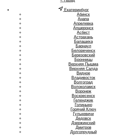
< Назад
Екатеринбург
А
Абинск
Анапа
Апрелевка
Апшеронск
Асбест
Астрахань
Б
Балашиха
Барнаул
Белореченск
Березовский
Бронницы
В
Верхняя Пышма
Верхняя Салда
Видное
Владивосток
Волгоград
Волоколамск
Воронеж
Воскресенск
Г
Геленджик
Голицыно
Горячий Ключ
Гулькевичи
Д
Дедовск
Дзержинский
Дмитров
Долгопрудный