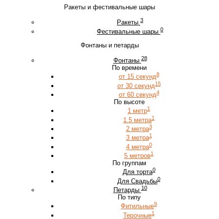
Ракеты и фестивальные шары
3
Ракеты
0
Фестивальные шары
Фонтаны и петарды
28
Фонтаны
По времени
8
от 15 секунд
15
от 30 секунд
4
от 60 секунд
По высоте
1
1 метр
1
1.5 метра
3
2 метра
1
3 метра
0
4 метра
1
5 метров
По группам
0
Для торта
0
Для Свадьбы
10
Петарды
По типу
9
Фитильные
1
Терочные