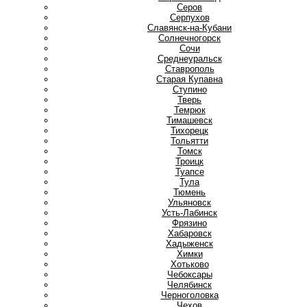
Серов
Серпухов
Славянск-на-Кубани
Солнечногорск
Сочи
Среднеуральск
Ставрополь
Старая Купавна
Ступино
Т
Тверь
Темрюк
Тимашевск
Тихорецк
Тольятти
Томск
Троицк
Туапсе
Тула
Тюмень
У
Ульяновск
Усть-Лабинск
Ф
Фрязино
Х
Хабаровск
Хадыженск
Химки
Хотьково
Ч
Чебоксары
Челябинск
Черноголовка
Чехов