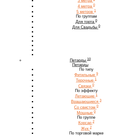
3 метра
0
4 метра
1
5 метров
По группам
0
Для торта
0
Для Свадьбы
10
Петарды
Петарды
По типу
9
Фитильные
1
Терочные
0
Связки
По эффекту
1
Летающие
3
Вращающиеся
0
Со свистом
0
Мощные
По группе
2
Корсар
2
Жук
По торговой марке