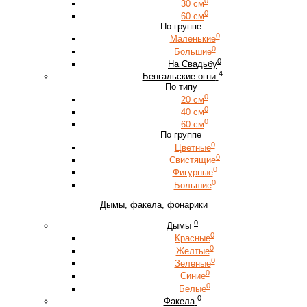
0
30 см
0
60 см
По группе
0
Маленькие
0
Большие
0
На Свадьбу
4
Бенгальские огни
По типу
0
20 см
0
40 см
0
60 см
По группе
0
Цветные
0
Свистящие
0
Фигурные
0
Большие
Дымы, факела, фонарики
0
Дымы
0
Красные
0
Желтые
0
Зеленые
0
Синие
0
Белые
0
Факела