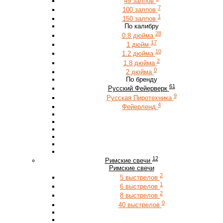
49 залпов
7
100 залпов
1
150 залпов
По калибру
28
0.8 дюйма
17
1 дюйм
10
1.2 дюйма
2
1.8 дюйма
0
2 дюйма
По бренду
61
Русский Фейерверк
9
Русская Пиротехника
4
Фейерленд
12
Римские свечи
Римские свечи
2
5 выстрелов
1
6 выстрелов
2
8 выстрелов
0
40 выстрелов