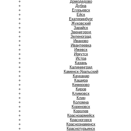
Домодедово
Дубна
Е
Егорьевск
Ейск
Екатеринбург
Ж
Жуковский
З
Зарайск
Звенигород
Зеленоград
И
Иваново
Ивантеевка
Ижевск
Иркутск
Истра
К
Казань
Калининград
Каменск-Уральский
Качканар
Кашира
Кемерово
Киров
Климовск
Клин
Коломна
Кореновск
Королев
Красноармейск
Красногорск
Краснознаменск
Краснотурьинск