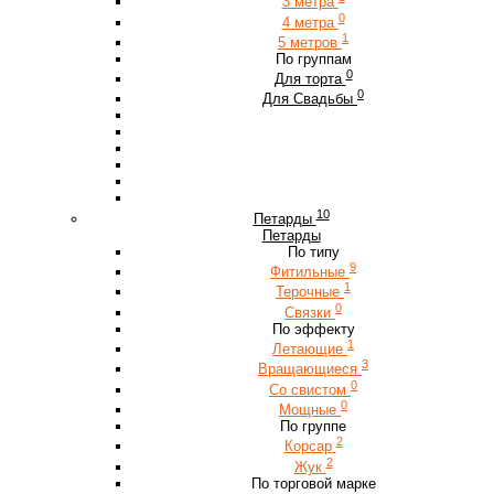
3 метра
0
4 метра
1
5 метров
По группам
0
Для торта
0
Для Свадьбы
10
Петарды
Петарды
По типу
9
Фитильные
1
Терочные
0
Связки
По эффекту
1
Летающие
3
Вращающиеся
0
Со свистом
0
Мощные
По группе
2
Корсар
2
Жук
По торговой марке