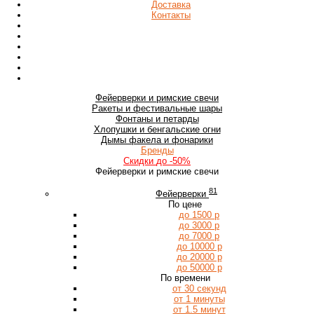
Доставка
Контакты
Фейерверки
и римские свечи
Ракеты
и фестивальные шары
Фонтаны
и петарды
Хлопушки
и бенгальские огни
Дымы
факела и фонарики
Бренды
Скидки
до -50%
Фейерверки и римские свечи
81
Фейерверки
По цене
до 1500 р
до 3000 р
до 7000 р
до 10000 р
до 20000 р
до 50000 р
По времени
от 30 секунд
от 1 минуты
от 1.5 минут