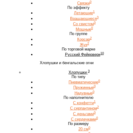
0
Связки
По эффекту
1
Летающие
3
Вращающиеся
0
Со свистом
0
Мощные
По группе
2
Корсар
2
Жук
По торговой марке
10
Русский Фейерверк
Хлопушки и бенгальские огни
3
Хлопушки
По типу
0
Пневматические
0
Пружинные
0
Надувные
По наполнителю
1
С конфетти
2
С серпантином
0
С деньгами
0
С сердечками
По размеру
0
20 см