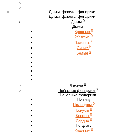
Дымы, факела, фонарики
Дымы, факела, фонарики
0
Дымы
Дымы
0
Красные
0
Желтые
0
Зеленые
0
Синие
0
Белые
0
Факела
0
Небесные фонарики
Небесные фонарики
По типу
0
Цилиндры
0
Конусы
0
Короны
0
Сердца
По цвету
0
Красные