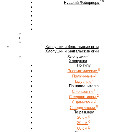
10
Русский Фейерверк
Хлопушки и бенгальские огни
Хлопушки и бенгальские огни
3
Хлопушки
Хлопушки
По типу
0
Пневматические
0
Пружинные
0
Надувные
По наполнителю
1
С конфетти
2
С серпантином
0
С деньгами
0
С сердечками
По размеру
0
20 см
0
30 см
0
60 см