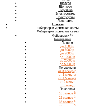
Ш
Шатура
Щ
Щелково
Щербинка
Э
Электросталь
Электроугли
Я
Ярославль
Главная
Фейерверки и римские свечи
Фейерверки и римские свечи
81
Фейерверки
Фейерверки
По цене
до 1500 р
до 3000 р
до 7000 р
до 10000 р
до 20000 р
до 50000 р
По времени
от 30 секунд
от 1 минуты
от 1.5 минут
от 2 минут
от 3 минут
По залпам
6
16 залпов
2
25 залпов
5
36 залпов
3