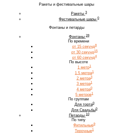
Ракеты и фестивальные шары
3
Ракеты
0
Фестивальные шары
Фонтаны и петарды
28
Фонтаны
По времени
8
от 15 секунд
15
от 30 секунд
4
от 60 секунд
По высоте
1
1 метр
1
1.5 метра
3
2 метра
1
3 метра
0
4 метра
1
5 метров
По группам
0
Для торта
0
Для Свадьбы
10
Петарды
По типу
9
Фитильные
1
Терочные