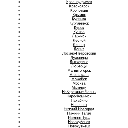
Красноуфимск
Красноярск
Кропоткин
Крымск
Кубинка
Курганинск
Курск
Кушва
Л
Лабинск
Лесной
Липецк
Лобня
Лосино-Петровский
Луховицы
Лыткарино
Люберцы
М
Магнитогорск
Махачкала
Можайск
Москва
Мытищи
Н
Набережные Челны
Наро-Фоминск
Нахабино
Невьянск
Нижний Новгород
Нижний Тагил
Нижняя Тура
Новокубанск
Новокузнецк