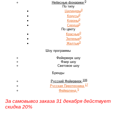
0
Небесные фонарики
По типу
0
Цилиндры
0
Конусы
0
Короны
0
Сердца
По цвету
0
Красные
0
Зеленые
0
Желтые
Шоу программы
Фейерверк шоу
Фаер шоу
Световое шоу
Бренды
106
Русский Фейерверк
17
Русская Пиротехника
5
Фейерленд
За самовывоз заказа 31 декабря действует
скидка 20%