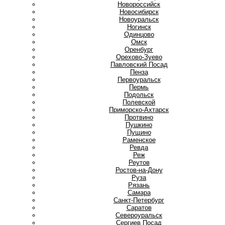
Новороссийск
Новосибирск
Новоуральск
Ногинск
О
Одинцово
Омск
Оренбург
Орехово-Зуево
П
Павловский Посад
Пенза
Первоуральск
Пермь
Подольск
Полевской
Приморско-Ахтарск
Протвино
Пушкино
Пущино
Р
Раменское
Ревда
Реж
Реутов
Ростов-на-Дону
Руза
Рязань
С
Самара
Санкт-Петербург
Саратов
Североуральск
Сергиев Посад