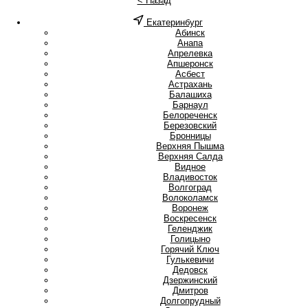
< Назад
Екатеринбург
А
Абинск
Анапа
Апрелевка
Апшеронск
Асбест
Астрахань
Б
Балашиха
Барнаул
Белореченск
Березовский
Бронницы
В
Верхняя Пышма
Верхняя Салда
Видное
Владивосток
Волгоград
Волоколамск
Воронеж
Воскресенск
Г
Геленджик
Голицыно
Горячий Ключ
Гулькевичи
Д
Дедовск
Дзержинский
Дмитров
Долгопрудный