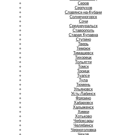
Серов
Серпухов
Славянск-на-Кубани
Солнечногорск
Сочи
Среднеуральск
Ставрополь
Старая Купавна
Ступино
Т
Тверь
Темрюк
Тимашевск
Тихорецк
Тольятти
Томск
Троицк
Туапсе
Тула
Тюмень
У
Ульяновск
Усть-Лабинск
Ф
Фрязино
Х
Хабаровск
Хадыженск
Химки
Хотьково
Ч
Чебоксары
Челябинск
Черноголовка
Чехов