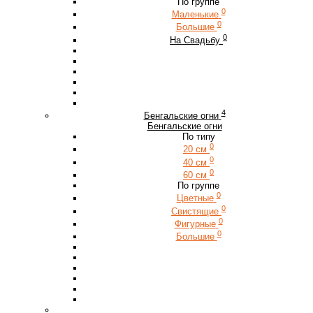
По группе
0
Маленькие
0
Большие
0
На Свадьбу
4
Бенгальские огни
Бенгальские огни
По типу
0
20 см
0
40 см
0
60 см
По группе
0
Цветные
0
Свистящие
0
Фигурные
0
Большие