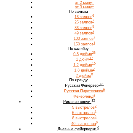
от 2 минут
от 3 минут
По залпам
6
16 залпов
2
25 залпов
5
36 залпов
3
49 залпов
7
100 залпов
1
150 залпов
По калибру
28
0.8 дюйма
17
1 дюйм
10
1.2 дюйма
2
1.8 дюйма
0
2 дюйма
По бренду
61
Русский Фейерверк
9
Русская Пиротехника
4
Фейерленд
12
Римские свечи
2
5 выстрелов
1
6 выстрелов
2
8 выстрелов
0
40 выстрелов
0
Дневные фейерверки