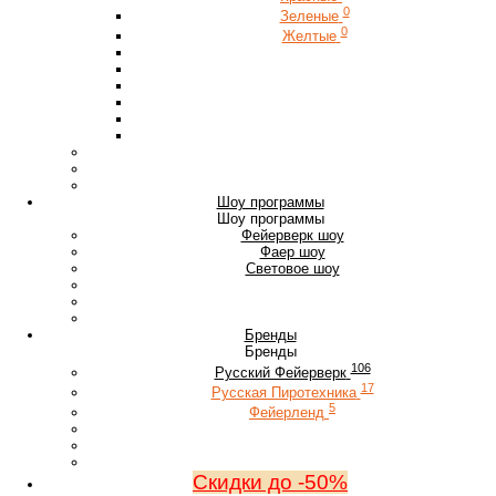
0
Зеленые
0
Желтые
Шоу программы
Шоу программы
Фейерверк шоу
Фаер шоу
Световое шоу
Бренды
Бренды
106
Русский Фейерверк
17
Русская Пиротехника
5
Фейерленд
Скидки до -50%