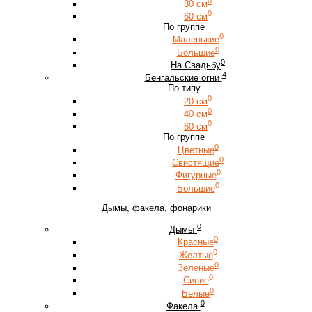
0
30 см
0
60 см
По группе
0
Маленькие
0
Большие
0
На Свадьбу
4
Бенгальские огни
По типу
0
20 см
0
40 см
0
60 см
По группе
0
Цветные
0
Свистящие
0
Фигурные
0
Большие
Дымы, факела, фонарики
0
Дымы
0
Красные
0
Желтые
0
Зеленые
0
Синие
0
Белые
0
Факела