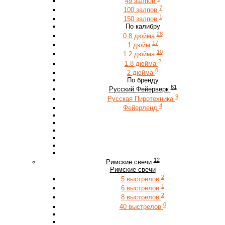
49 залпов
7
100 залпов
1
150 залпов
По калибру
28
0.8 дюйма
17
1 дюйм
10
1.2 дюйма
2
1.8 дюйма
0
2 дюйма
По бренду
61
Русский Фейерверк
9
Русская Пиротехника
4
Фейерленд
12
Римские свечи
Римские свечи
2
5 выстрелов
1
6 выстрелов
2
8 выстрелов
0
40 выстрелов