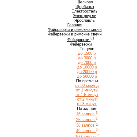
Щ
Щелково
Щербинка
Э
Электросталь
Электроугли
Я
Ярославль
Главная
Фейерверки и римские свечи
Фейерверки и римские свечи
81
Фейерверки
Фейерверки
По цене
до 1500 р
до 3000 р
до 7000 р
до 10000 р
до 20000 р
до 50000 р
По времени
от 30 секунд
от 1 минуты
от 1.5 минут
от 2 минут
от 3 минут
По залпам
6
16 залпов
2
25 залпов
5
36 залпов
3
49 залпов
7
100 залпов