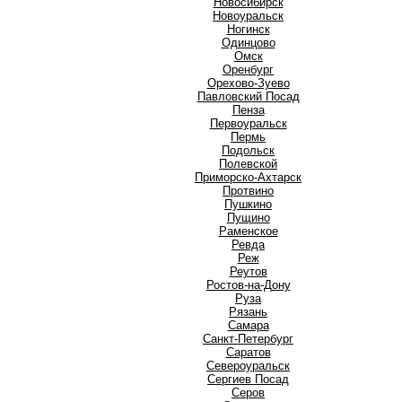
Новосибирск
Новоуральск
Ногинск
О
Одинцово
Омск
Оренбург
Орехово-Зуево
П
Павловский Посад
Пенза
Первоуральск
Пермь
Подольск
Полевской
Приморско-Ахтарск
Протвино
Пушкино
Пущино
Р
Раменское
Ревда
Реж
Реутов
Ростов-на-Дону
Руза
Рязань
С
Самара
Санкт-Петербург
Саратов
Североуральск
Сергиев Посад
Серов