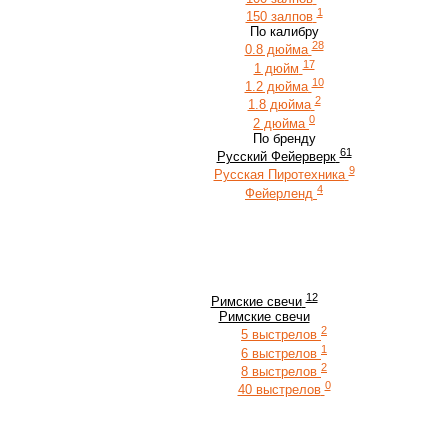
1
150 залпов
По калибру
28
0.8 дюйма
17
1 дюйм
10
1.2 дюйма
2
1.8 дюйма
0
2 дюйма
По бренду
61
Русский Фейерверк
9
Русская Пиротехника
4
Фейерленд
12
Римские свечи
Римские свечи
2
5 выстрелов
1
6 выстрелов
2
8 выстрелов
0
40 выстрелов