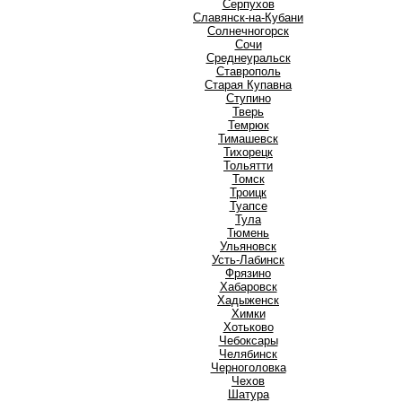
Серпухов
Славянск-на-Кубани
Солнечногорск
Сочи
Среднеуральск
Ставрополь
Старая Купавна
Ступино
Т
Тверь
Темрюк
Тимашевск
Тихорецк
Тольятти
Томск
Троицк
Туапсе
Тула
Тюмень
У
Ульяновск
Усть-Лабинск
Ф
Фрязино
Х
Хабаровск
Хадыженск
Химки
Хотьково
Ч
Чебоксары
Челябинск
Черноголовка
Чехов
Ш
Шатура