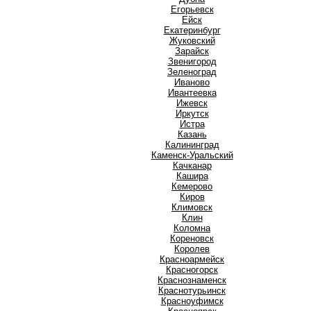
Е
Егорьевск
Ейск
Екатеринбург
Ж
Жуковский
З
Зарайск
Звенигород
Зеленоград
И
Иваново
Ивантеевка
Ижевск
Иркутск
Истра
К
Казань
Калининград
Каменск-Уральский
Качканар
Кашира
Кемерово
Киров
Климовск
Клин
Коломна
Кореновск
Королев
Красноармейск
Красногорск
Краснознаменск
Краснотурьинск
Красноуфимск