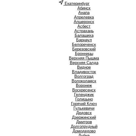
Екатеринбург
А
Абинск
Анапа
Апрелевка
Апшеронск
Асбест
Астрахань
Б
Балашиха
Барнаул
Белореченск
Березовский
Бронницы
В
Верхняя Пышма
Верхняя Салда
Видное
Владивосток
Волгоград
Волоколамск
Воронеж
Воскресенск
Г
Геленджик
Голицыно
Горячий Ключ
Гулькевичи
Д
Дедовск
Дзержинский
Дмитров
Долгопрудный
Домодедово
Дубна