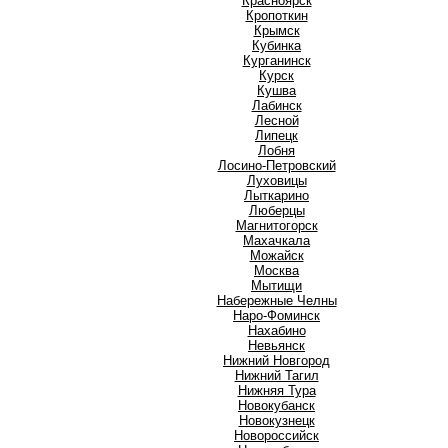
Красноярск
Кропоткин
Крымск
Кубинка
Курганинск
Курск
Кушва
Л
Лабинск
Лесной
Липецк
Лобня
Лосино-Петровский
Луховицы
Лыткарино
Люберцы
М
Магнитогорск
Махачкала
Можайск
Москва
Мытищи
Н
Набережные Челны
Наро-Фоминск
Нахабино
Невьянск
Нижний Новгород
Нижний Тагил
Нижняя Тура
Новокубанск
Новокузнецк
Новороссийск