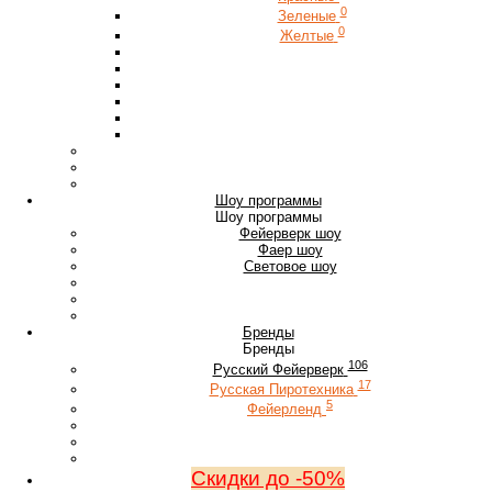
0
Зеленые
0
Желтые
Шоу программы
Шоу программы
Фейерверк шоу
Фаер шоу
Световое шоу
Бренды
Бренды
106
Русский Фейерверк
17
Русская Пиротехника
5
Фейерленд
Скидки до -50%