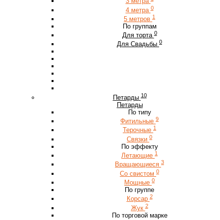
3 метра
0
4 метра
1
5 метров
По группам
0
Для торта
0
Для Свадьбы
10
Петарды
Петарды
По типу
9
Фитильные
1
Терочные
0
Связки
По эффекту
1
Летающие
3
Вращающиеся
0
Со свистом
0
Мощные
По группе
2
Корсар
2
Жук
По торговой марке