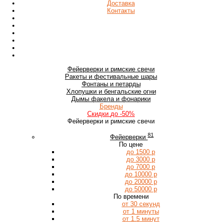
Доставка
Контакты
Фейерверки
и римские свечи
Ракеты
и фестивальные шары
Фонтаны
и петарды
Хлопушки
и бенгальские огни
Дымы
факела и фонарики
Бренды
Скидки
до -50%
Фейерверки и римские свечи
81
Фейерверки
По цене
до 1500 р
до 3000 р
до 7000 р
до 10000 р
до 20000 р
до 50000 р
По времени
от 30 секунд
от 1 минуты
от 1.5 минут