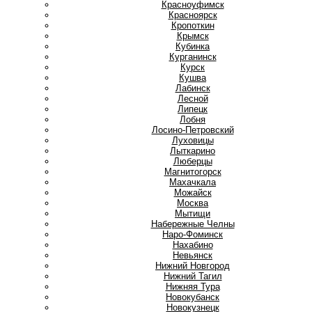
Красноуфимск
Красноярск
Кропоткин
Крымск
Кубинка
Курганинск
Курск
Кушва
Л
Лабинск
Лесной
Липецк
Лобня
Лосино-Петровский
Луховицы
Лыткарино
Люберцы
М
Магнитогорск
Махачкала
Можайск
Москва
Мытищи
Н
Набережные Челны
Наро-Фоминск
Нахабино
Невьянск
Нижний Новгород
Нижний Тагил
Нижняя Тура
Новокубанск
Новокузнецк