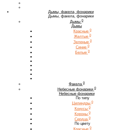
Дымы, факела, фонарики
Дымы, факела, фонарики
0
Дымы
Дымы
0
Красные
0
Желтые
0
Зеленые
0
Синие
0
Белые
0
Факела
0
Небесные фонарики
Небесные фонарики
По типу
0
Цилиндры
0
Конусы
0
Короны
0
Сердца
По цвету
0
Красные