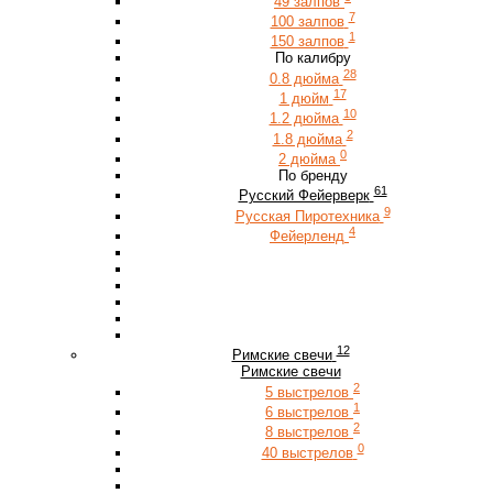
49 залпов
7
100 залпов
1
150 залпов
По калибру
28
0.8 дюйма
17
1 дюйм
10
1.2 дюйма
2
1.8 дюйма
0
2 дюйма
По бренду
61
Русский Фейерверк
9
Русская Пиротехника
4
Фейерленд
12
Римские свечи
Римские свечи
2
5 выстрелов
1
6 выстрелов
2
8 выстрелов
0
40 выстрелов