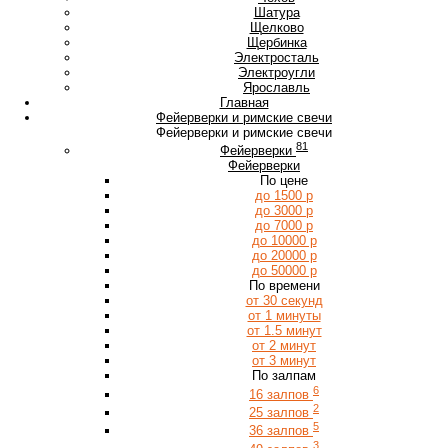
Ш
Шатура
Щ
Щелково
Щербинка
Э
Электросталь
Электроугли
Я
Ярославль
Главная
Фейерверки и римские свечи
Фейерверки и римские свечи
81
Фейерверки
Фейерверки
По цене
до 1500 р
до 3000 р
до 7000 р
до 10000 р
до 20000 р
до 50000 р
По времени
от 30 секунд
от 1 минуты
от 1.5 минут
от 2 минут
от 3 минут
По залпам
6
16 залпов
2
25 залпов
5
36 залпов
3