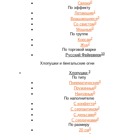
0
Связки
По эффекту
1
Летающие
3
Вращающиеся
0
Со свистом
0
Мощные
По группе
2
Корсар
2
Жук
По торговой марке
10
Русский Фейерверк
Хлопушки и бенгальские огни
3
Хлопушки
По типу
0
Пневматические
0
Пружинные
0
Надувные
По наполнителю
1
С конфетти
2
С серпантином
0
С деньгами
0
С сердечками
По размеру
0
20 см