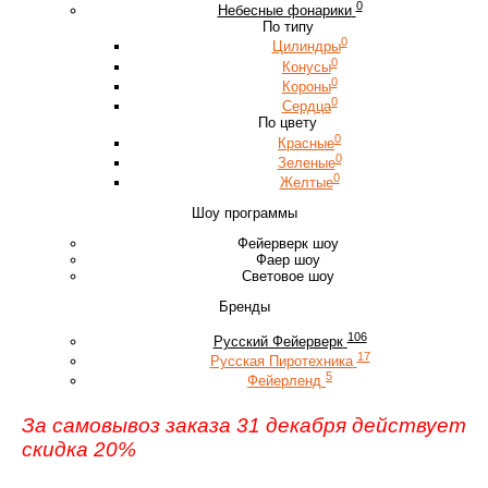
0
Небесные фонарики
По типу
0
Цилиндры
0
Конусы
0
Короны
0
Сердца
По цвету
0
Красные
0
Зеленые
0
Желтые
Шоу программы
Фейерверк шоу
Фаер шоу
Световое шоу
Бренды
106
Русский Фейерверк
17
Русская Пиротехника
5
Фейерленд
За самовывоз заказа 31 декабря действует
скидка 20%