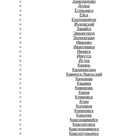
Домодедово
Дубна
Е
Егорьевск
Ейск
Екатеринбург
Ж
Жуковский
З
Зарайск
Звенигород
Зеленоград
И
Иваново
Ивантеевка
Ижевск
Иркутск
Истра
К
Казань
Калининград
Каменск-Уральский
Качканар
Кашира
Кемерово
Киров
Климовск
Клин
Коломна
Кореновск
Королев
Красноармейск
Красногорск
Краснознаменск
Краснотурьинск