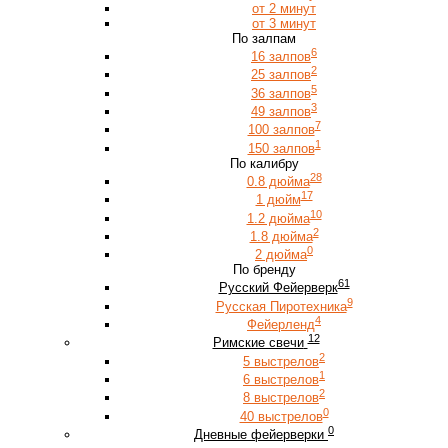
от 2 минут
от 3 минут
По залпам
6
16 залпов
2
25 залпов
5
36 залпов
3
49 залпов
7
100 залпов
1
150 залпов
По калибру
28
0.8 дюйма
17
1 дюйм
10
1.2 дюйма
2
1.8 дюйма
0
2 дюйма
По бренду
61
Русский Фейерверк
9
Русская Пиротехника
4
Фейерленд
12
Римские свечи
2
5 выстрелов
1
6 выстрелов
2
8 выстрелов
0
40 выстрелов
0
Дневные фейерверки