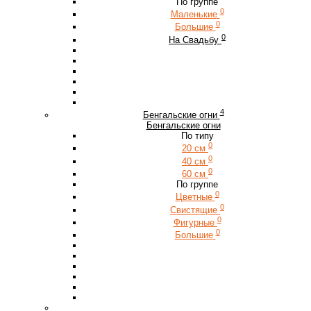
По группе
0
Маленькие
0
Большие
0
На Свадьбу
4
Бенгальские огни
Бенгальские огни
По типу
0
20 см
0
40 см
0
60 см
По группе
0
Цветные
0
Свистящие
0
Фигурные
0
Большие