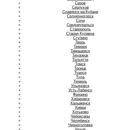
Серов
Серпухов
Славянск-на-Кубани
Солнечногорск
Сочи
Среднеуральск
Ставрополь
Старая Купавна
Ступино
Т
Тверь
Темрюк
Тимашевск
Тихорецк
Тольятти
Томск
Троицк
Туапсе
Тула
Тюмень
У
Ульяновск
Усть-Лабинск
Ф
Фрязино
Х
Хабаровск
Хадыженск
Химки
Хотьково
Ч
Чебоксары
Челябинск
Черноголовка
Чехов