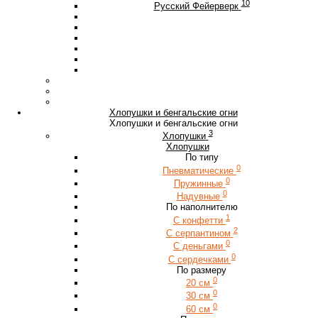
10
Русский Фейерверк
Хлопушки и бенгальские огни
Хлопушки и бенгальские огни
3
Хлопушки
Хлопушки
По типу
0
Пневматические
0
Пружинные
0
Надувные
По наполнителю
1
С конфетти
2
С серпантином
0
С деньгами
0
С сердечками
По размеру
0
20 см
0
30 см
0
60 см