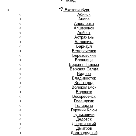
< Назад
Екатеринбург
А
Абинск
Анапа
Апрелевка
Апшеронск
Асбест
Астрахань
Б
Балашиха
Барнаул
Белореченск
Березовский
Бронницы
В
Верхняя Пышма
Верхняя Салда
Видное
Владивосток
Волгоград
Волоколамск
Воронеж
Воскресенск
Г
Геленджик
Голицыно
Горячий Ключ
Гулькевичи
Д
Дедовск
Дзержинский
Дмитров
Долгопрудный