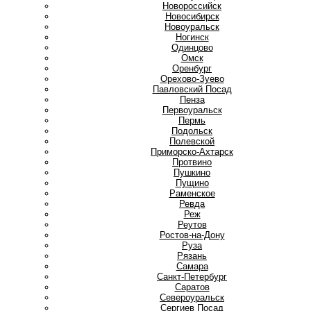
Новороссийск
Новосибирск
Новоуральск
Ногинск
О
Одинцово
Омск
Оренбург
Орехово-Зуево
П
Павловский Посад
Пенза
Первоуральск
Пермь
Подольск
Полевской
Приморско-Ахтарск
Протвино
Пушкино
Пущино
Р
Раменское
Ревда
Реж
Реутов
Ростов-на-Дону
Руза
Рязань
С
Самара
Санкт-Петербург
Саратов
Североуральск
Сергиев Посад