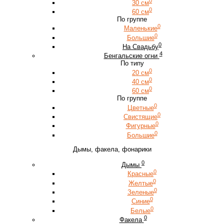
0
30 см
0
60 см
По группе
0
Маленькие
0
Большие
0
На Свадьбу
4
Бенгальские огни
По типу
0
20 см
0
40 см
0
60 см
По группе
0
Цветные
0
Свистящие
0
Фигурные
0
Большие
Дымы, факела, фонарики
0
Дымы
0
Красные
0
Желтые
0
Зеленые
0
Синие
0
Белые
0
Факела