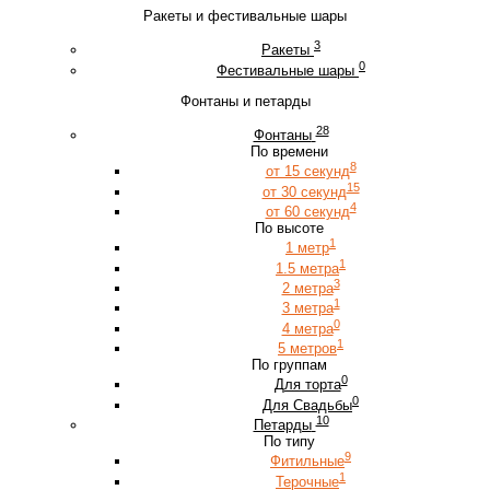
Ракеты и фестивальные шары
3
Ракеты
0
Фестивальные шары
Фонтаны и петарды
28
Фонтаны
По времени
8
от 15 секунд
15
от 30 секунд
4
от 60 секунд
По высоте
1
1 метр
1
1.5 метра
3
2 метра
1
3 метра
0
4 метра
1
5 метров
По группам
0
Для торта
0
Для Свадьбы
10
Петарды
По типу
9
Фитильные
1
Терочные