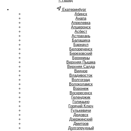
< Назад
Екатеринбург
А
Абинск
Анапа
Апрелевка
Апшеронск
Асбест
Астрахань
Б
Балашиха
Барнаул
Белореченск
Березовский
Бронницы
В
Верхняя Пышма
Верхняя Салда
Видное
Владивосток
Волгоград
Волоколамск
Воронеж
Воскресенск
Г
Геленджик
Голицыно
Горячий Ключ
Гулькевичи
Д
Дедовск
Дзержинский
Дмитров
Долгопрудный