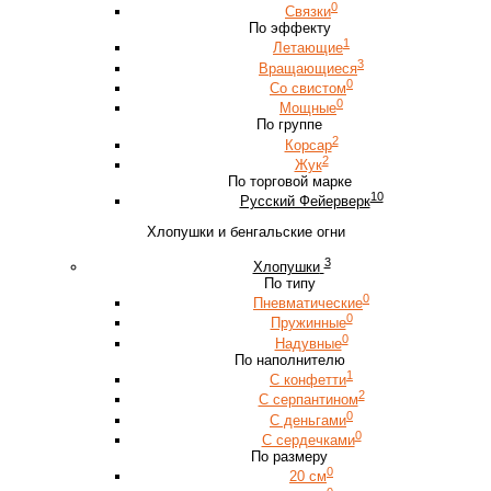
0
Связки
По эффекту
1
Летающие
3
Вращающиеся
0
Со свистом
0
Мощные
По группе
2
Корсар
2
Жук
По торговой марке
10
Русский Фейерверк
Хлопушки и бенгальские огни
3
Хлопушки
По типу
0
Пневматические
0
Пружинные
0
Надувные
По наполнителю
1
С конфетти
2
С серпантином
0
С деньгами
0
С сердечками
По размеру
0
20 см