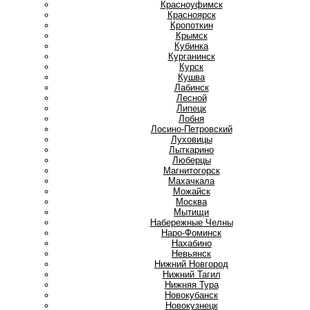
Красноуфимск
Красноярск
Кропоткин
Крымск
Кубинка
Курганинск
Курск
Кушва
Л
Лабинск
Лесной
Липецк
Лобня
Лосино-Петровский
Луховицы
Лыткарино
Люберцы
М
Магнитогорск
Махачкала
Можайск
Москва
Мытищи
Н
Набережные Челны
Наро-Фоминск
Нахабино
Невьянск
Нижний Новгород
Нижний Тагил
Нижняя Тура
Новокубанск
Новокузнецк