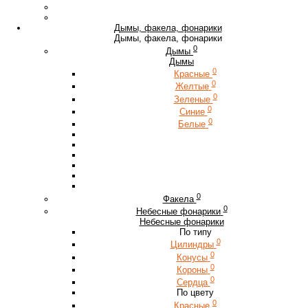
Дымы, факела, фонарики
Дымы, факела, фонарики
0
Дымы
Дымы
0
Красные
0
Желтые
0
Зеленые
0
Синие
0
Белые
0
Факела
0
Небесные фонарики
Небесные фонарики
По типу
0
Цилиндры
0
Конусы
0
Короны
0
Сердца
По цвету
0
Красные