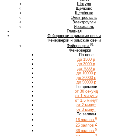
Ш
Шатура
Щ
Щелково
Щербинка
Э
Электросталь
Электроугли
Я
Ярославль
Главная
Фейерверки и римские свечи
Фейерверки и римские свечи
81
Фейерверки
Фейерверки
По цене
до 1500 р
до 3000 р
до 7000 р
до 10000 р
до 20000 р
до 50000 р
По времени
от 30 секунд
от 1 минуты
от 1.5 минут
от 2 минут
от 3 минут
По залпам
6
16 залпов
2
25 залпов
5
36 залпов
3