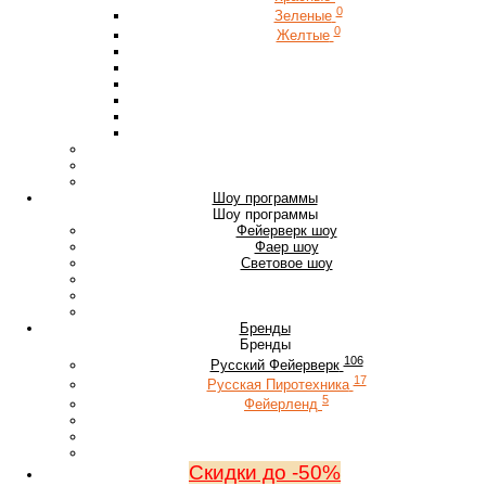
0
Зеленые
0
Желтые
Шоу программы
Шоу программы
Фейерверк шоу
Фаер шоу
Световое шоу
Бренды
Бренды
106
Русский Фейерверк
17
Русская Пиротехника
5
Фейерленд
Скидки до -50%