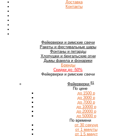
Доставка
Контакты
Фейерверки
и римские свечи
Ракеты
и фестивальные шары
Фонтаны
и петарды
Хлопушки
и бенгальские огни
Дымы
факела и фонарики
Бренды
Скидки
до -50%
Фейерверки и римские свечи
81
Фейерверки
По цене
до 1500 р
до 3000 р
до 7000 р
до 10000 р
до 20000 р
до 50000 р
По времени
от 30 секунд
от 1 минуты
от 1.5 минут