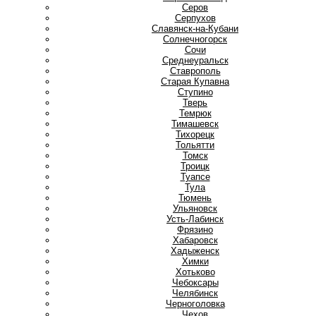
Серов
Серпухов
Славянск-на-Кубани
Солнечногорск
Сочи
Среднеуральск
Ставрополь
Старая Купавна
Ступино
Т
Тверь
Темрюк
Тимашевск
Тихорецк
Тольятти
Томск
Троицк
Туапсе
Тула
Тюмень
У
Ульяновск
Усть-Лабинск
Ф
Фрязино
Х
Хабаровск
Хадыженск
Химки
Хотьково
Ч
Чебоксары
Челябинск
Черноголовка
Чехов