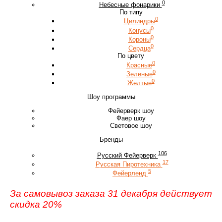
0
Небесные фонарики
По типу
0
Цилиндры
0
Конусы
0
Короны
0
Сердца
По цвету
0
Красные
0
Зеленые
0
Желтые
Шоу программы
Фейерверк шоу
Фаер шоу
Световое шоу
Бренды
106
Русский Фейерверк
17
Русская Пиротехника
5
Фейерленд
За самовывоз заказа 31 декабря действует
скидка 20%