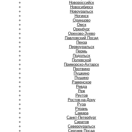
Новороссийск
Новосибирск
Новоуральск
Ногинск
О
Одинцово
Омск
Оренбург
Орехово-Зуево
П
Павловский Посад
Пенза
Первоуральск
Пермь
Подольск
Полевской
Приморско-Ахтарск
Протвино
Пушкино
Пущино
Р
Раменское
Ревда
Реж
Реутов
Ростов-на-Дону
Руза
Рязань
С
Самара
Санкт-Петербург
Саратов
Североуральск
Сергиев Посад