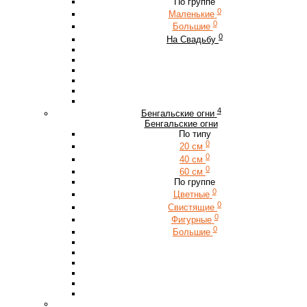
По группе
0
Маленькие
0
Большие
0
На Свадьбу
4
Бенгальские огни
Бенгальские огни
По типу
0
20 см
0
40 см
0
60 см
По группе
0
Цветные
0
Свистящие
0
Фигурные
0
Большие