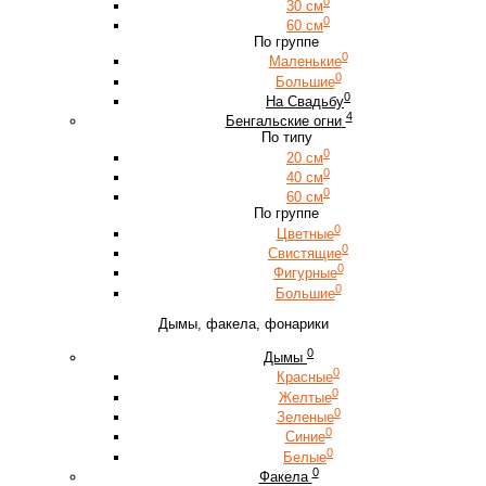
0
30 см
0
60 см
По группе
0
Маленькие
0
Большие
0
На Свадьбу
4
Бенгальские огни
По типу
0
20 см
0
40 см
0
60 см
По группе
0
Цветные
0
Свистящие
0
Фигурные
0
Большие
Дымы, факела, фонарики
0
Дымы
0
Красные
0
Желтые
0
Зеленые
0
Синие
0
Белые
0
Факела