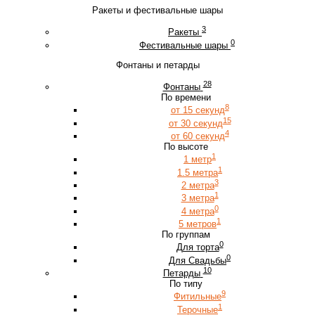
Ракеты и фестивальные шары
3
Ракеты
0
Фестивальные шары
Фонтаны и петарды
28
Фонтаны
По времени
8
от 15 секунд
15
от 30 секунд
4
от 60 секунд
По высоте
1
1 метр
1
1.5 метра
3
2 метра
1
3 метра
0
4 метра
1
5 метров
По группам
0
Для торта
0
Для Свадьбы
10
Петарды
По типу
9
Фитильные
1
Терочные