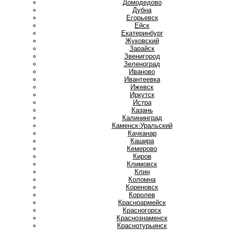
Домодедово
Дубна
Е
Егорьевск
Ейск
Екатеринбург
Ж
Жуковский
З
Зарайск
Звенигород
Зеленоград
И
Иваново
Ивантеевка
Ижевск
Иркутск
Истра
К
Казань
Калининград
Каменск-Уральский
Качканар
Кашира
Кемерово
Киров
Климовск
Клин
Коломна
Кореновск
Королев
Красноармейск
Красногорск
Краснознаменск
Краснотурьинск