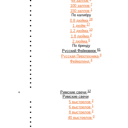
49 залпов
7
100 залпов
1
150 залпов
По калибру
28
0.8 дюйма
17
1 дюйм
10
1.2 дюйма
2
1.8 дюйма
0
2 дюйма
По бренду
61
Русский Фейерверк
9
Русская Пиротехника
4
Фейерленд
12
Римские свечи
Римские свечи
2
5 выстрелов
1
6 выстрелов
2
8 выстрелов
0
40 выстрелов