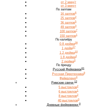
от 2 минут
от 3 минут
По залпам
6
16 залпов
2
25 залпов
5
36 залпов
3
49 залпов
7
100 залпов
1
150 залпов
По калибру
28
0.8 дюйма
17
1 дюйм
10
1.2 дюйма
2
1.8 дюйма
0
2 дюйма
По бренду
61
Русский Фейерверк
9
Русская Пиротехника
4
Фейерленд
12
Римские свечи
2
5 выстрелов
1
6 выстрелов
2
8 выстрелов
0
40 выстрелов
0
Дневные фейерверки