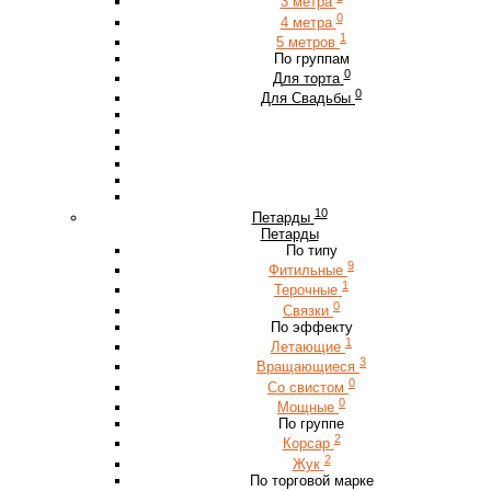
3 метра
0
4 метра
1
5 метров
По группам
0
Для торта
0
Для Свадьбы
10
Петарды
Петарды
По типу
9
Фитильные
1
Терочные
0
Связки
По эффекту
1
Летающие
3
Вращающиеся
0
Со свистом
0
Мощные
По группе
2
Корсар
2
Жук
По торговой марке