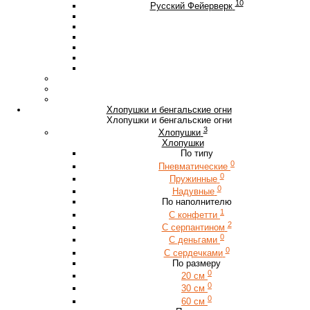
10
Русский Фейерверк
Хлопушки и бенгальские огни
Хлопушки и бенгальские огни
3
Хлопушки
Хлопушки
По типу
0
Пневматические
0
Пружинные
0
Надувные
По наполнителю
1
С конфетти
2
С серпантином
0
С деньгами
0
С сердечками
По размеру
0
20 см
0
30 см
0
60 см