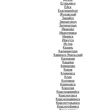
Е
Егорьевск
Ейск
Екатеринбург
Ж
Жуковский
З
Зарайск
Звенигород
Зеленоград
И
Иваново
Ивантеевка
Ижевск
Иркутск
Истра
К
Казань
Калининград
Каменск-Уральский
Качканар
Кашира
Кемерово
Киров
Климовск
Клин
Коломна
Кореновск
Королев
Красноармейск
Красногорск
Краснознаменск
Краснотурьинск
Красноуфимск