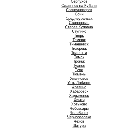
Серпухов
Славянск-на-Кубани
Солнечногорск
Сочи
Среднеуральск
Ставрополь
Старая Купавна
Ступино
Т
Тверь
Темрюк
Тимашевск
Тихорецк
Тольятти
Томск
Троицк
Туапсе
Тула
Тюмень
У
Ульяновск
Усть-Лабинск
Ф
Фрязино
Х
Хабаровск
Хадыженск
Химки
Хотьково
Ч
Чебоксары
Челябинск
Черноголовка
Чехов
Ш
Шатура