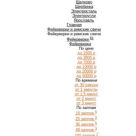
Щ
Щелково
Щербинка
Э
Электросталь
Электроугли
Я
Ярославль
Главная
Фейерверки и римские свечи
Фейерверки и римские свечи
81
Фейерверки
Фейерверки
По цене
до 1500 р
до 3000 р
до 7000 р
до 10000 р
до 20000 р
до 50000 р
По времени
от 30 секунд
от 1 минуты
от 1.5 минут
от 2 минут
от 3 минут
По залпам
6
16 залпов
2
25 залпов
5
36 залпов
3
49 залпов
7
100 залпов