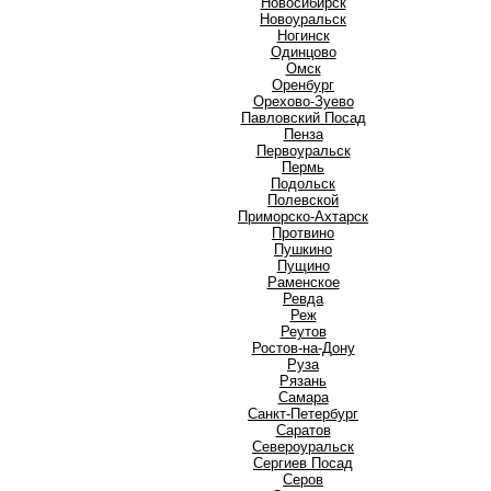
Новосибирск
Новоуральск
Ногинск
О
Одинцово
Омск
Оренбург
Орехово-Зуево
П
Павловский Посад
Пенза
Первоуральск
Пермь
Подольск
Полевской
Приморско-Ахтарск
Протвино
Пушкино
Пущино
Р
Раменское
Ревда
Реж
Реутов
Ростов-на-Дону
Руза
Рязань
С
Самара
Санкт-Петербург
Саратов
Североуральск
Сергиев Посад
Серов