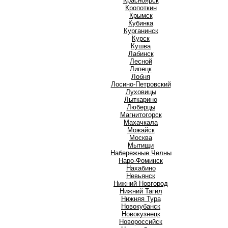
Красноярск
Кропоткин
Крымск
Кубинка
Курганинск
Курск
Кушва
Л
Лабинск
Лесной
Липецк
Лобня
Лосино-Петровский
Луховицы
Лыткарино
Люберцы
М
Магнитогорск
Махачкала
Можайск
Москва
Мытищи
Н
Набережные Челны
Наро-Фоминск
Нахабино
Невьянск
Нижний Новгород
Нижний Тагил
Нижняя Тура
Новокубанск
Новокузнецк
Новороссийск