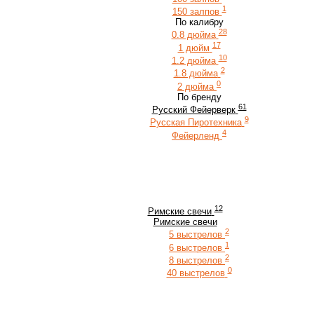
1
150 залпов
По калибру
28
0.8 дюйма
17
1 дюйм
10
1.2 дюйма
2
1.8 дюйма
0
2 дюйма
По бренду
61
Русский Фейерверк
9
Русская Пиротехника
4
Фейерленд
12
Римские свечи
Римские свечи
2
5 выстрелов
1
6 выстрелов
2
8 выстрелов
0
40 выстрелов