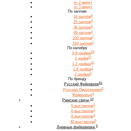
от 2 минут
от 3 минут
По залпам
6
16 залпов
2
25 залпов
5
36 залпов
3
49 залпов
7
100 залпов
1
150 залпов
По калибру
28
0.8 дюйма
17
1 дюйм
10
1.2 дюйма
2
1.8 дюйма
0
2 дюйма
По бренду
61
Русский Фейерверк
9
Русская Пиротехника
4
Фейерленд
12
Римские свечи
2
5 выстрелов
1
6 выстрелов
2
8 выстрелов
0
40 выстрелов
0
Дневные фейерверки