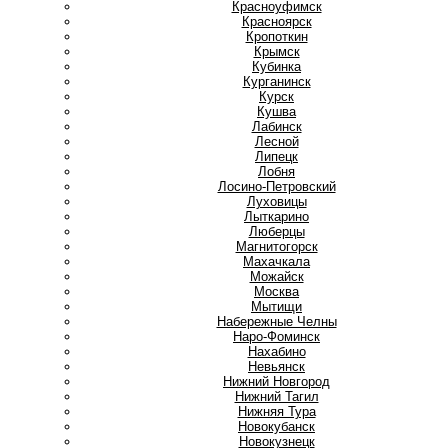
Красноуфимск
Красноярск
Кропоткин
Крымск
Кубинка
Курганинск
Курск
Кушва
Л
Лабинск
Лесной
Липецк
Лобня
Лосино-Петровский
Луховицы
Лыткарино
Люберцы
М
Магнитогорск
Махачкала
Можайск
Москва
Мытищи
Н
Набережные Челны
Наро-Фоминск
Нахабино
Невьянск
Нижний Новгород
Нижний Тагил
Нижняя Тура
Новокубанск
Новокузнецк