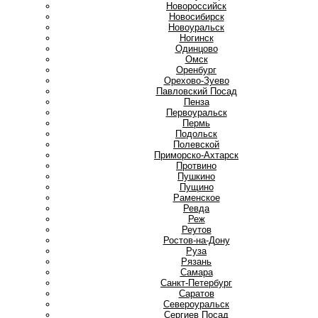
Новороссийск
Новосибирск
Новоуральск
Ногинск
О
Одинцово
Омск
Оренбург
Орехово-Зуево
П
Павловский Посад
Пенза
Первоуральск
Пермь
Подольск
Полевской
Приморско-Ахтарск
Протвино
Пушкино
Пущино
Р
Раменское
Ревда
Реж
Реутов
Ростов-на-Дону
Руза
Рязань
С
Самара
Санкт-Петербург
Саратов
Североуральск
Сергиев Посад