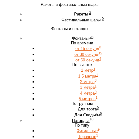
Ракеты и фестивальные шары
3
Ракеты
0
Фестивальные шары
Фонтаны и петарды
28
Фонтаны
По времени
8
от 15 секунд
15
от 30 секунд
4
от 60 секунд
По высоте
1
1 метр
1
1.5 метра
3
2 метра
1
3 метра
0
4 метра
1
5 метров
По группам
0
Для торта
0
Для Свадьбы
10
Петарды
По типу
9
Фитильные
1
Терочные