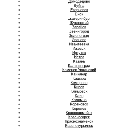
Домодедово
Дубна
Е
Егорьевск
Ейск
Екатеринбург
Ж
Жуковский
З
Зарайск
Звенигород
Зеленоград
И
Иваново
Ивантеевка
Ижевск
Иркутск
Истра
К
Казань
Калининград
Каменск-Уральский
Качканар
Кашира
Кемерово
Киров
Климовск
Клин
Коломна
Кореновск
Королев
Красноармейск
Красногорск
Краснознаменск
Краснотурьинск