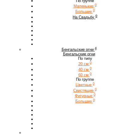
По группе
0
Маленькие
0
Большие
0
На Свадьбу
4
Бенгальские огни
Бенгальские огни
По типу
0
20 см
0
40 см
0
60 см
По группе
0
Цветные
0
Свистящие
0
Фигурные
0
Большие