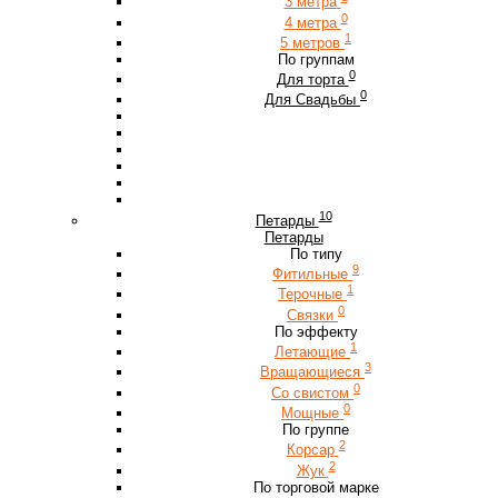
3 метра
0
4 метра
1
5 метров
По группам
0
Для торта
0
Для Свадьбы
10
Петарды
Петарды
По типу
9
Фитильные
1
Терочные
0
Связки
По эффекту
1
Летающие
3
Вращающиеся
0
Со свистом
0
Мощные
По группе
2
Корсар
2
Жук
По торговой марке