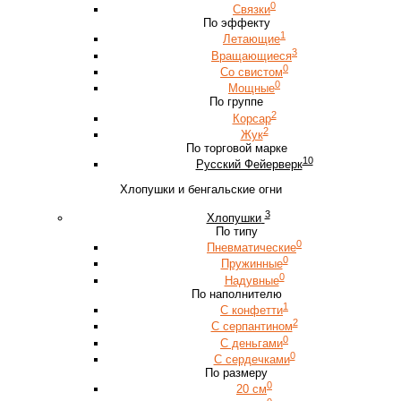
0
Связки
По эффекту
1
Летающие
3
Вращающиеся
0
Со свистом
0
Мощные
По группе
2
Корсар
2
Жук
По торговой марке
10
Русский Фейерверк
Хлопушки и бенгальские огни
3
Хлопушки
По типу
0
Пневматические
0
Пружинные
0
Надувные
По наполнителю
1
С конфетти
2
С серпантином
0
С деньгами
0
С сердечками
По размеру
0
20 см