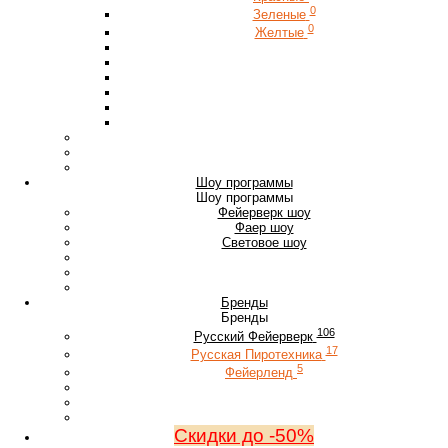
0
Зеленые
0
Желтые
Шоу программы
Шоу программы
Фейерверк шоу
Фаер шоу
Световое шоу
Бренды
Бренды
106
Русский Фейерверк
17
Русская Пиротехника
5
Фейерленд
Скидки до -50%