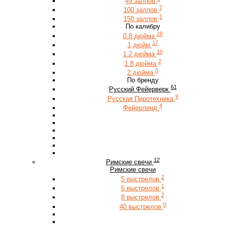
49 залпов
7
100 залпов
1
150 залпов
По калибру
28
0.8 дюйма
17
1 дюйм
10
1.2 дюйма
2
1.8 дюйма
0
2 дюйма
По бренду
61
Русский Фейерверк
9
Русская Пиротехника
4
Фейерленд
12
Римские свечи
Римские свечи
2
5 выстрелов
1
6 выстрелов
2
8 выстрелов
0
40 выстрелов