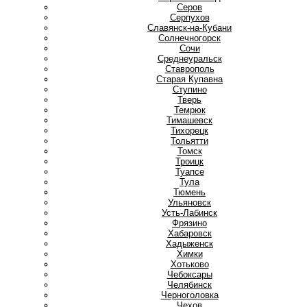
Серов
Серпухов
Славянск-на-Кубани
Солнечногорск
Сочи
Среднеуральск
Ставрополь
Старая Купавна
Ступино
Т
Тверь
Темрюк
Тимашевск
Тихорецк
Тольятти
Томск
Троицк
Туапсе
Тула
Тюмень
У
Ульяновск
Усть-Лабинск
Ф
Фрязино
Х
Хабаровск
Хадыженск
Химки
Хотьково
Ч
Чебоксары
Челябинск
Черноголовка
Чехов