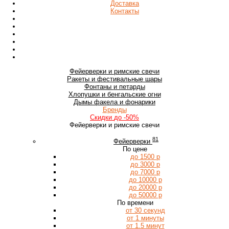
Доставка
Контакты
Фейерверки
и римские свечи
Ракеты
и фестивальные шары
Фонтаны
и петарды
Хлопушки
и бенгальские огни
Дымы
факела и фонарики
Бренды
Скидки
до -50%
Фейерверки и римские свечи
81
Фейерверки
По цене
до 1500 р
до 3000 р
до 7000 р
до 10000 р
до 20000 р
до 50000 р
По времени
от 30 секунд
от 1 минуты
от 1.5 минут