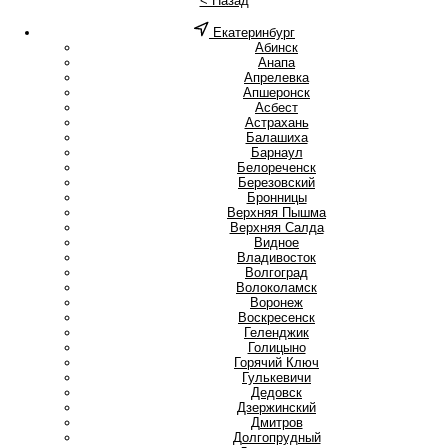
< Назад
Екатеринбург
А
Абинск
Анапа
Апрелевка
Апшеронск
Асбест
Астрахань
Б
Балашиха
Барнаул
Белореченск
Березовский
Бронницы
В
Верхняя Пышма
Верхняя Салда
Видное
Владивосток
Волгоград
Волоколамск
Воронеж
Воскресенск
Г
Геленджик
Голицыно
Горячий Ключ
Гулькевичи
Д
Дедовск
Дзержинский
Дмитров
Долгопрудный