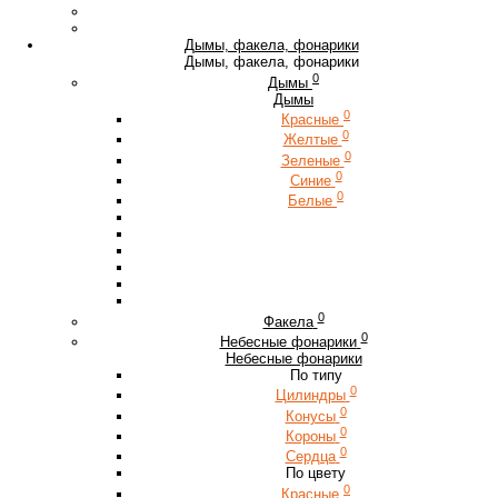
Дымы, факела, фонарики
Дымы, факела, фонарики
0
Дымы
Дымы
0
Красные
0
Желтые
0
Зеленые
0
Синие
0
Белые
0
Факела
0
Небесные фонарики
Небесные фонарики
По типу
0
Цилиндры
0
Конусы
0
Короны
0
Сердца
По цвету
0
Красные