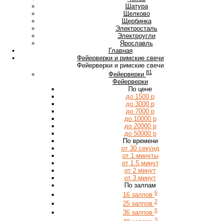
Ш
Шатура
Щ
Щелково
Щербинка
Э
Электросталь
Электроугли
Я
Ярославль
Главная
Фейерверки и римские свечи
Фейерверки и римские свечи
81
Фейерверки
Фейерверки
По цене
до 1500 р
до 3000 р
до 7000 р
до 10000 р
до 20000 р
до 50000 р
По времени
от 30 секунд
от 1 минуты
от 1.5 минут
от 2 минут
от 3 минут
По залпам
6
16 залпов
2
25 залпов
5
36 залпов
3