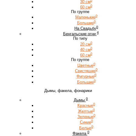
0
30 см
0
60 см
По группе
0
Маленькие
0
Большие
0
На Свадьбу
4
Бенгальские огни
По типу
0
20 см
0
40 см
0
60 см
По группе
0
Цветные
0
Свистящие
0
Фигурные
0
Большие
Дымы, факела, фонарики
0
Дымы
0
Красные
0
Желтые
0
Зеленые
0
Синие
0
Белые
0
Факела