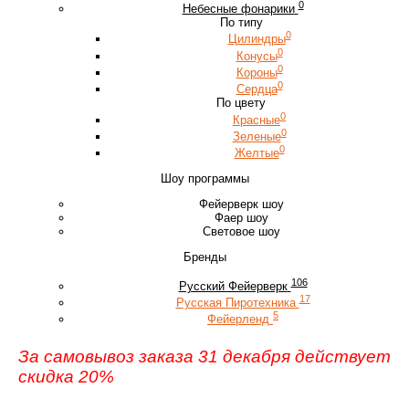
0
Небесные фонарики
По типу
0
Цилиндры
0
Конусы
0
Короны
0
Сердца
По цвету
0
Красные
0
Зеленые
0
Желтые
Шоу программы
Фейерверк шоу
Фаер шоу
Световое шоу
Бренды
106
Русский Фейерверк
17
Русская Пиротехника
5
Фейерленд
За самовывоз заказа 31 декабря действует
скидка 20%