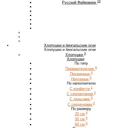
10
Русский Фейерверк
Хлопушки и бенгальские огни
Хлопушки и бенгальские огни
3
Хлопушки
Хлопушки
По типу
0
Пневматические
0
Пружинные
0
Надувные
По наполнителю
1
С конфетти
2
С серпантином
0
С деньгами
0
С сердечками
По размеру
0
20 см
0
30 см
0
60 см