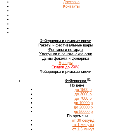
Доставка
Контакты
Фейерверки
и римские свечи
Ракеты
и фестивальные шары
Фонтаны
и петарды
Хлопушки
и бенгальские огни
Дымы
факела и фонарики
Бренды
Скидки
до -50%
Фейерверки и римские свечи
81
Фейерверки
По цене
до 1500 р
до 3000 р
до 7000 р
до 10000 р
до 20000 р
до 50000 р
По времени
от 30 секунд
от 1 минуты
от 1.5 минут