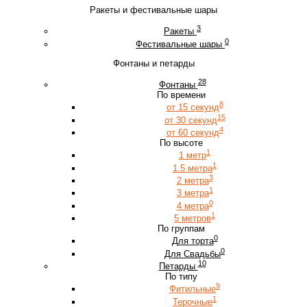
Ракеты и фестивальные шары
3
Ракеты
0
Фестивальные шары
Фонтаны и петарды
28
Фонтаны
По времени
8
от 15 секунд
15
от 30 секунд
4
от 60 секунд
По высоте
1
1 метр
1
1.5 метра
3
2 метра
1
3 метра
0
4 метра
1
5 метров
По группам
0
Для торта
0
Для Свадьбы
10
Петарды
По типу
9
Фитильные
1
Терочные