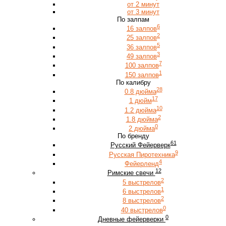
от 2 минут
от 3 минут
По залпам
6
16 залпов
2
25 залпов
5
36 залпов
3
49 залпов
7
100 залпов
1
150 залпов
По калибру
28
0.8 дюйма
17
1 дюйм
10
1.2 дюйма
2
1.8 дюйма
0
2 дюйма
По бренду
61
Русский Фейерверк
9
Русская Пиротехника
4
Фейерленд
12
Римские свечи
2
5 выстрелов
1
6 выстрелов
2
8 выстрелов
0
40 выстрелов
0
Дневные фейерверки