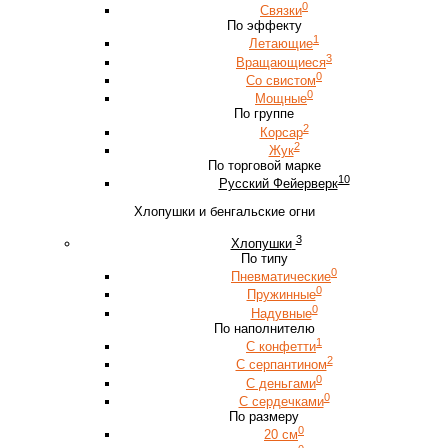
0
Связки
По эффекту
1
Летающие
3
Вращающиеся
0
Со свистом
0
Мощные
По группе
2
Корсар
2
Жук
По торговой марке
10
Русский Фейерверк
Хлопушки и бенгальские огни
3
Хлопушки
По типу
0
Пневматические
0
Пружинные
0
Надувные
По наполнителю
1
С конфетти
2
С серпантином
0
С деньгами
0
С сердечками
По размеру
0
20 см