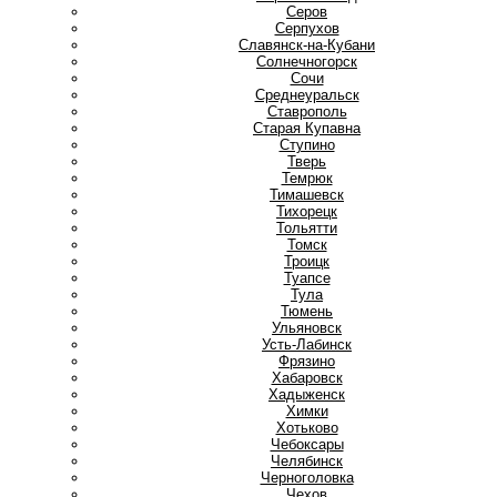
Серов
Серпухов
Славянск-на-Кубани
Солнечногорск
Сочи
Среднеуральск
Ставрополь
Старая Купавна
Ступино
Т
Тверь
Темрюк
Тимашевск
Тихорецк
Тольятти
Томск
Троицк
Туапсе
Тула
Тюмень
У
Ульяновск
Усть-Лабинск
Ф
Фрязино
Х
Хабаровск
Хадыженск
Химки
Хотьково
Ч
Чебоксары
Челябинск
Черноголовка
Чехов