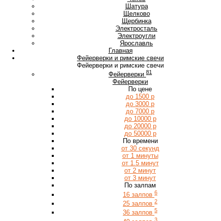
Ш
Шатура
Щ
Щелково
Щербинка
Э
Электросталь
Электроугли
Я
Ярославль
Главная
Фейерверки и римские свечи
Фейерверки и римские свечи
81
Фейерверки
Фейерверки
По цене
до 1500 р
до 3000 р
до 7000 р
до 10000 р
до 20000 р
до 50000 р
По времени
от 30 секунд
от 1 минуты
от 1.5 минут
от 2 минут
от 3 минут
По залпам
6
16 залпов
2
25 залпов
5
36 залпов
3