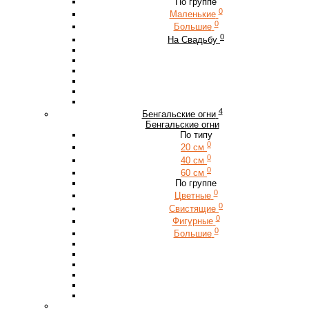
По группе
0
Маленькие
0
Большие
0
На Свадьбу
4
Бенгальские огни
Бенгальские огни
По типу
0
20 см
0
40 см
0
60 см
По группе
0
Цветные
0
Свистящие
0
Фигурные
0
Большие