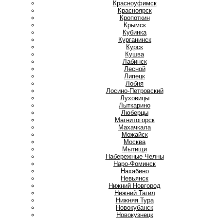
Красноуфимск
Красноярск
Кропоткин
Крымск
Кубинка
Курганинск
Курск
Кушва
Л
Лабинск
Лесной
Липецк
Лобня
Лосино-Петровский
Луховицы
Лыткарино
Люберцы
М
Магнитогорск
Махачкала
Можайск
Москва
Мытищи
Н
Набережные Челны
Наро-Фоминск
Нахабино
Невьянск
Нижний Новгород
Нижний Тагил
Нижняя Тура
Новокубанск
Новокузнецк