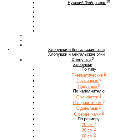
10
Русский Фейерверк
Хлопушки и бенгальские огни
Хлопушки и бенгальские огни
3
Хлопушки
Хлопушки
По типу
0
Пневматические
0
Пружинные
0
Надувные
По наполнителю
1
С конфетти
2
С серпантином
0
С деньгами
0
С сердечками
По размеру
0
20 см
0
30 см
0
60 см