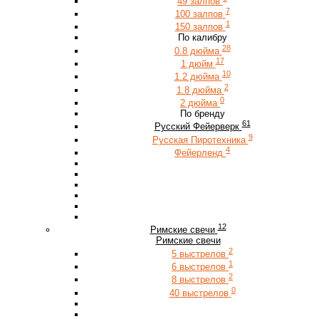
49 залпов
7
100 залпов
1
150 залпов
По калибру
28
0.8 дюйма
17
1 дюйм
10
1.2 дюйма
2
1.8 дюйма
0
2 дюйма
По бренду
61
Русский Фейерверк
9
Русская Пиротехника
4
Фейерленд
12
Римские свечи
Римские свечи
2
5 выстрелов
1
6 выстрелов
2
8 выстрелов
0
40 выстрелов