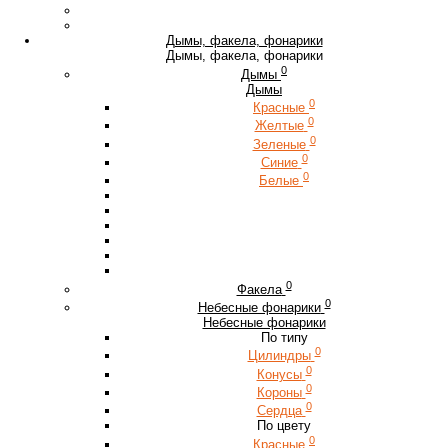
Дымы, факела, фонарики
Дымы, факела, фонарики
0
Дымы
Дымы
0
Красные
0
Желтые
0
Зеленые
0
Синие
0
Белые
0
Факела
0
Небесные фонарики
Небесные фонарики
По типу
0
Цилиндры
0
Конусы
0
Короны
0
Сердца
По цвету
0
Красные