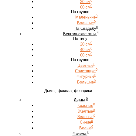
0
30 см
0
60 см
По группе
0
Маленькие
0
Большие
0
На Свадьбу
4
Бенгальские огни
По типу
0
20 см
0
40 см
0
60 см
По группе
0
Цветные
0
Свистящие
0
Фигурные
0
Большие
Дымы, факела, фонарики
0
Дымы
0
Красные
0
Желтые
0
Зеленые
0
Синие
0
Белые
0
Факела