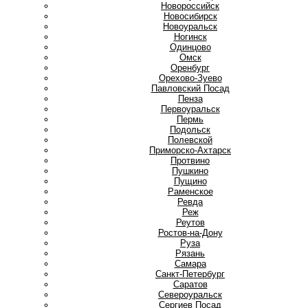
Новороссийск
Новосибирск
Новоуральск
Ногинск
О
Одинцово
Омск
Оренбург
Орехово-Зуево
П
Павловский Посад
Пенза
Первоуральск
Пермь
Подольск
Полевской
Приморско-Ахтарск
Протвино
Пушкино
Пущино
Р
Раменское
Ревда
Реж
Реутов
Ростов-на-Дону
Руза
Рязань
С
Самара
Санкт-Петербург
Саратов
Североуральск
Сергиев Посад