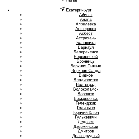
< Назад
Екатеринбург
А
Абинск
Анапа
Апрелевка
Апшеронск
Асбест
Астрахань
Б
Балашиха
Барнаул
Белореченск
Березовский
Бронницы
В
Верхняя Пышма
Верхняя Салда
Видное
Владивосток
Волгоград
Волоколамск
Воронеж
Воскресенск
Г
Геленджик
Голицыно
Горячий Ключ
Гулькевичи
Д
Дедовск
Дзержинский
Дмитров
Долгопрудный