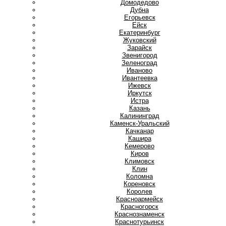
Домодедово
Дубна
Е
Егорьевск
Ейск
Екатеринбург
Ж
Жуковский
З
Зарайск
Звенигород
Зеленоград
И
Иваново
Ивантеевка
Ижевск
Иркутск
Истра
К
Казань
Калининград
Каменск-Уральский
Качканар
Кашира
Кемерово
Киров
Климовск
Клин
Коломна
Кореновск
Королев
Красноармейск
Красногорск
Краснознаменск
Краснотурьинск