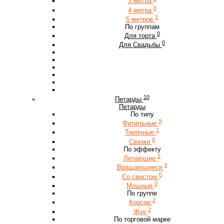
3 метра
0
4 метра
1
5 метров
По группам
0
Для торта
0
Для Свадьбы
10
Петарды
Петарды
По типу
9
Фитильные
1
Терочные
0
Связки
По эффекту
1
Летающие
3
Вращающиеся
0
Со свистом
0
Мощные
По группе
2
Корсар
2
Жук
По торговой марке