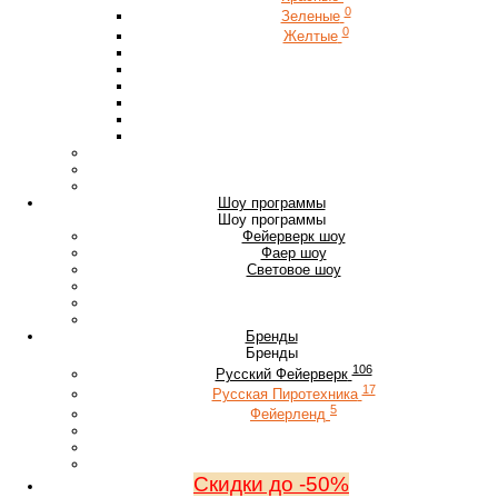
0
Зеленые
0
Желтые
Шоу программы
Шоу программы
Фейерверк шоу
Фаер шоу
Световое шоу
Бренды
Бренды
106
Русский Фейерверк
17
Русская Пиротехника
5
Фейерленд
Скидки до -50%