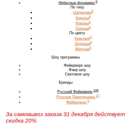
0
Небесные фонарики
По типу
0
Цилиндры
0
Конусы
0
Короны
0
Сердца
По цвету
0
Красные
0
Зеленые
0
Желтые
Шоу программы
Фейерверк шоу
Фаер шоу
Световое шоу
Бренды
106
Русский Фейерверк
17
Русская Пиротехника
5
Фейерленд
За самовывоз заказа 31 декабря действует
скидка 20%