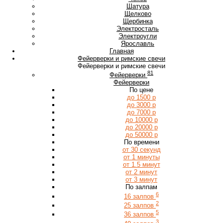
Ш
Шатура
Щ
Щелково
Щербинка
Э
Электросталь
Электроугли
Я
Ярославль
Главная
Фейерверки и римские свечи
Фейерверки и римские свечи
81
Фейерверки
Фейерверки
По цене
до 1500 р
до 3000 р
до 7000 р
до 10000 р
до 20000 р
до 50000 р
По времени
от 30 секунд
от 1 минуты
от 1.5 минут
от 2 минут
от 3 минут
По залпам
6
16 залпов
2
25 залпов
5
36 залпов
3