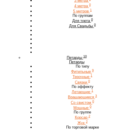
3 метра
0
4 метра
1
5 метров
По группам
0
Для торта
0
Для Свадьбы
10
Петарды
Петарды
По типу
9
Фитильные
1
Терочные
0
Связки
По эффекту
1
Летающие
3
Вращающиеся
0
Со свистом
0
Мощные
По группе
2
Корсар
2
Жук
По торговой марке