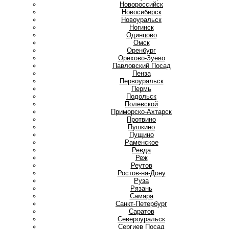
Новороссийск
Новосибирск
Новоуральск
Ногинск
О
Одинцово
Омск
Оренбург
Орехово-Зуево
П
Павловский Посад
Пенза
Первоуральск
Пермь
Подольск
Полевской
Приморско-Ахтарск
Протвино
Пушкино
Пущино
Р
Раменское
Ревда
Реж
Реутов
Ростов-на-Дону
Руза
Рязань
С
Самара
Санкт-Петербург
Саратов
Североуральск
Сергиев Посад