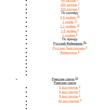
49 залпов
7
100 залпов
1
150 залпов
По калибру
28
0.8 дюйма
17
1 дюйм
10
1.2 дюйма
2
1.8 дюйма
0
2 дюйма
По бренду
61
Русский Фейерверк
9
Русская Пиротехника
4
Фейерленд
12
Римские свечи
Римские свечи
2
5 выстрелов
1
6 выстрелов
2
8 выстрелов
0
40 выстрелов