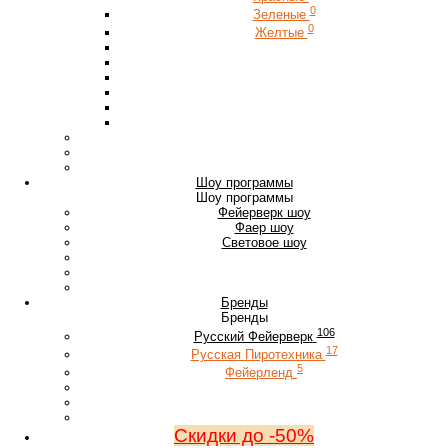
0
Зеленые
0
Желтые
Шоу программы
Шоу программы
Фейерверк шоу
Фаер шоу
Световое шоу
Бренды
Бренды
106
Русский Фейерверк
17
Русская Пиротехника
5
Фейерленд
Скидки до -50%