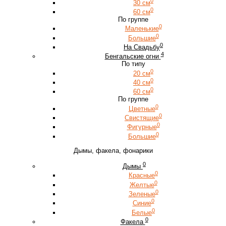
0
30 см
0
60 см
По группе
0
Маленькие
0
Большие
0
На Свадьбу
4
Бенгальские огни
По типу
0
20 см
0
40 см
0
60 см
По группе
0
Цветные
0
Свистящие
0
Фигурные
0
Большие
Дымы, факела, фонарики
0
Дымы
0
Красные
0
Желтые
0
Зеленые
0
Синие
0
Белые
0
Факела