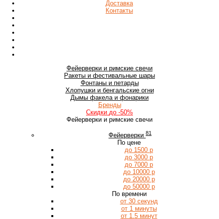
Доставка
Контакты
Фейерверки
и римские свечи
Ракеты
и фестивальные шары
Фонтаны
и петарды
Хлопушки
и бенгальские огни
Дымы
факела и фонарики
Бренды
Скидки
до -50%
Фейерверки и римские свечи
81
Фейерверки
По цене
до 1500 р
до 3000 р
до 7000 р
до 10000 р
до 20000 р
до 50000 р
По времени
от 30 секунд
от 1 минуты
от 1.5 минут