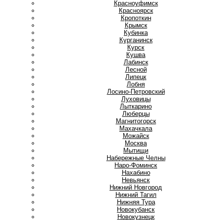
Красноуфимск
Красноярск
Кропоткин
Крымск
Кубинка
Курганинск
Курск
Кушва
Л
Лабинск
Лесной
Липецк
Лобня
Лосино-Петровский
Луховицы
Лыткарино
Люберцы
М
Магнитогорск
Махачкала
Можайск
Москва
Мытищи
Н
Набережные Челны
Наро-Фоминск
Нахабино
Невьянск
Нижний Новгород
Нижний Тагил
Нижняя Тура
Новокубанск
Новокузнецк