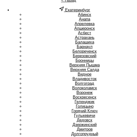
< Назад
Екатеринбург
А
Абинск
Анапа
Апрелевка
Апшеронск
Асбест
Астрахань
Б
Балашиха
Барнаул
Белореченск
Березовский
Бронницы
В
Верхняя Пышма
Верхняя Салда
Видное
Владивосток
Волгоград
Волоколамск
Воронеж
Воскресенск
Г
Геленджик
Голицыно
Горячий Ключ
Гулькевичи
Д
Дедовск
Дзержинский
Дмитров
Долгопрудный