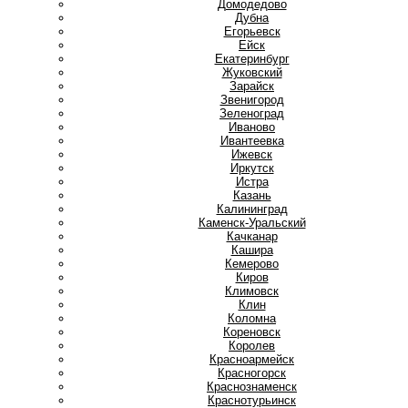
Домодедово
Дубна
Е
Егорьевск
Ейск
Екатеринбург
Ж
Жуковский
З
Зарайск
Звенигород
Зеленоград
И
Иваново
Ивантеевка
Ижевск
Иркутск
Истра
К
Казань
Калининград
Каменск-Уральский
Качканар
Кашира
Кемерово
Киров
Климовск
Клин
Коломна
Кореновск
Королев
Красноармейск
Красногорск
Краснознаменск
Краснотурьинск