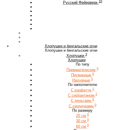
10
Русский Фейерверк
Хлопушки и бенгальские огни
Хлопушки и бенгальские огни
3
Хлопушки
Хлопушки
По типу
0
Пневматические
0
Пружинные
0
Надувные
По наполнителю
1
С конфетти
2
С серпантином
0
С деньгами
0
С сердечками
По размеру
0
20 см
0
30 см
0
60 см