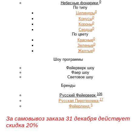
0
Небесные фонарики
По типу
0
Цилиндры
0
Конусы
0
Короны
0
Сердца
По цвету
0
Красные
0
Зеленые
0
Желтые
Шоу программы
Фейерверк шоу
Фаер шоу
Световое шоу
Бренды
106
Русский Фейерверк
17
Русская Пиротехника
5
Фейерленд
За самовывоз заказа 31 декабря действует
скидка 20%