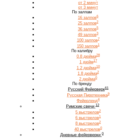
от 2 минут
от 3 минут
По залпам
6
16 залпов
2
25 залпов
5
36 залпов
3
49 залпов
7
100 залпов
1
150 залпов
По калибру
28
0.8 дюйма
17
1 дюйм
10
1.2 дюйма
2
1.8 дюйма
0
2 дюйма
По бренду
61
Русский Фейерверк
9
Русская Пиротехника
4
Фейерленд
12
Римские свечи
2
5 выстрелов
1
6 выстрелов
2
8 выстрелов
0
40 выстрелов
0
Дневные фейерверки