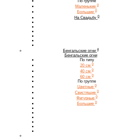
По группе
0
Маленькие
0
Большие
0
На Свадьбу
4
Бенгальские огни
Бенгальские огни
По типу
0
20 см
0
40 см
0
60 см
По группе
0
Цветные
0
Свистящие
0
Фигурные
0
Большие