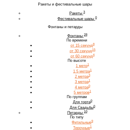
Ракеты и фестивальные шары
3
Ракеты
0
Фестивальные шары
Фонтаны и петарды
28
Фонтаны
По времени
8
от 15 секунд
15
от 30 секунд
4
от 60 секунд
По высоте
1
1 метр
1
1.5 метра
3
2 метра
1
3 метра
0
4 метра
1
5 метров
По группам
0
Для торта
0
Для Свадьбы
10
Петарды
По типу
9
Фитильные
1
Терочные