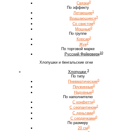
0
Связки
По эффекту
1
Летающие
3
Вращающиеся
0
Со свистом
0
Мощные
По группе
2
Корсар
2
Жук
По торговой марке
10
Русский Фейерверк
Хлопушки и бенгальские огни
3
Хлопушки
По типу
0
Пневматические
0
Пружинные
0
Надувные
По наполнителю
1
С конфетти
2
С серпантином
0
С деньгами
0
С сердечками
По размеру
0
20 см