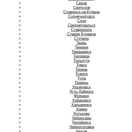
Серов
Серпухов
Славянск-на-Кубани
Солнечногорск
Сочи
Среднеуральск
Ставрополь
Старая Купавна
Ступино
Т
Тверь
Темрюк
Тимашевск
Тихорецк
Тольятти
Томск
Троицк
Туапсе
Тула
Тюмень
У
Ульяновск
Усть-Лабинск
Ф
Фрязино
Х
Хабаровск
Хадыженск
Химки
Хотьково
Ч
Чебоксары
Челябинск
Черноголовка
Чехов