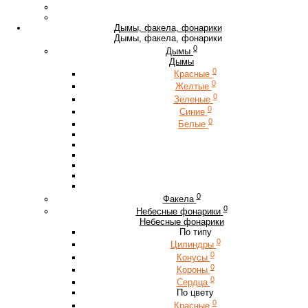
Дымы, факела, фонарики
Дымы, факела, фонарики
0
Дымы
Дымы
0
Красные
0
Желтые
0
Зеленые
0
Синие
0
Белые
0
Факела
0
Небесные фонарики
Небесные фонарики
По типу
0
Цилиндры
0
Конусы
0
Короны
0
Сердца
По цвету
0
Красные