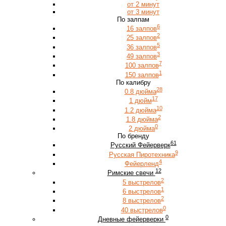
от 2 минут
от 3 минут
По залпам
6
16 залпов
2
25 залпов
5
36 залпов
3
49 залпов
7
100 залпов
1
150 залпов
По калибру
28
0.8 дюйма
17
1 дюйм
10
1.2 дюйма
2
1.8 дюйма
0
2 дюйма
По бренду
61
Русский Фейерверк
9
Русская Пиротехника
4
Фейерленд
12
Римские свечи
2
5 выстрелов
1
6 выстрелов
2
8 выстрелов
0
40 выстрелов
0
Дневные фейерверки