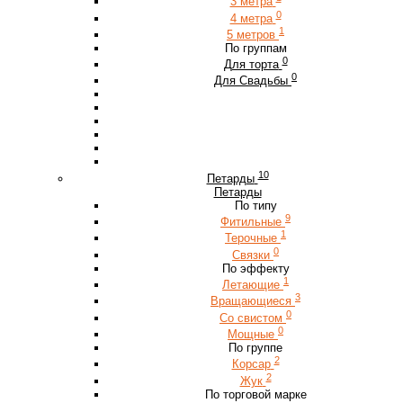
3 метра
0
4 метра
1
5 метров
По группам
0
Для торта
0
Для Свадьбы
10
Петарды
Петарды
По типу
9
Фитильные
1
Терочные
0
Связки
По эффекту
1
Летающие
3
Вращающиеся
0
Со свистом
0
Мощные
По группе
2
Корсар
2
Жук
По торговой марке