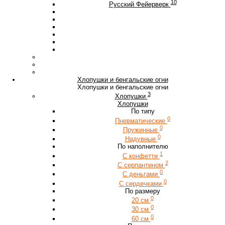
10
Русский Фейерверк
Хлопушки и бенгальские огни
Хлопушки и бенгальские огни
3
Хлопушки
Хлопушки
По типу
0
Пневматические
0
Пружинные
0
Надувные
По наполнителю
1
С конфетти
2
С серпантином
0
С деньгами
0
С сердечками
По размеру
0
20 см
0
30 см
0
60 см