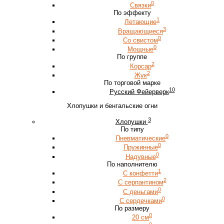
0
Связки
По эффекту
1
Летающие
3
Вращающиеся
0
Со свистом
0
Мощные
По группе
2
Корсар
2
Жук
По торговой марке
10
Русский Фейерверк
Хлопушки и бенгальские огни
3
Хлопушки
По типу
0
Пневматические
0
Пружинные
0
Надувные
По наполнителю
1
С конфетти
2
С серпантином
0
С деньгами
0
С сердечками
По размеру
0
20 см