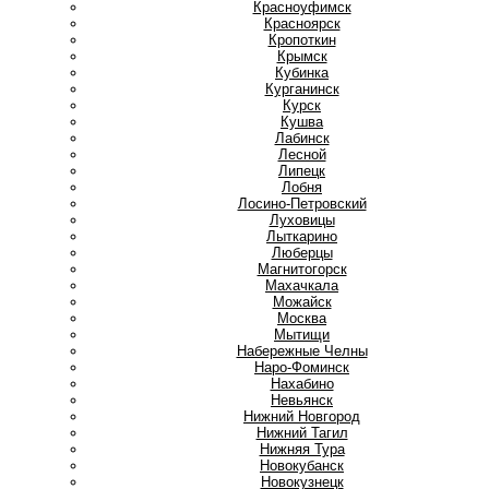
Красноуфимск
Красноярск
Кропоткин
Крымск
Кубинка
Курганинск
Курск
Кушва
Л
Лабинск
Лесной
Липецк
Лобня
Лосино-Петровский
Луховицы
Лыткарино
Люберцы
М
Магнитогорск
Махачкала
Можайск
Москва
Мытищи
Н
Набережные Челны
Наро-Фоминск
Нахабино
Невьянск
Нижний Новгород
Нижний Тагил
Нижняя Тура
Новокубанск
Новокузнецк