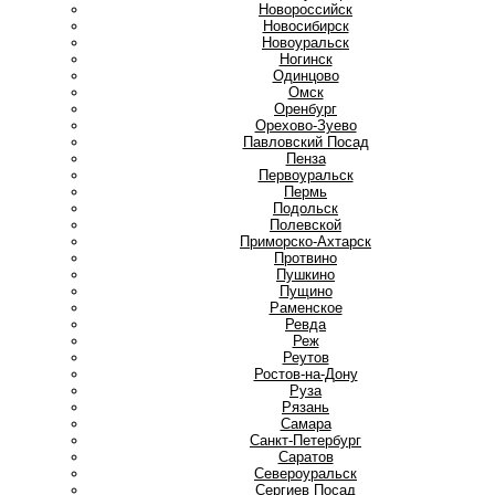
Новороссийск
Новосибирск
Новоуральск
Ногинск
О
Одинцово
Омск
Оренбург
Орехово-Зуево
П
Павловский Посад
Пенза
Первоуральск
Пермь
Подольск
Полевской
Приморско-Ахтарск
Протвино
Пушкино
Пущино
Р
Раменское
Ревда
Реж
Реутов
Ростов-на-Дону
Руза
Рязань
С
Самара
Санкт-Петербург
Саратов
Североуральск
Сергиев Посад