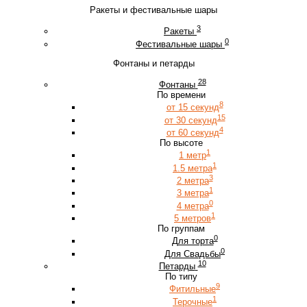
Ракеты и фестивальные шары
3
Ракеты
0
Фестивальные шары
Фонтаны и петарды
28
Фонтаны
По времени
8
от 15 секунд
15
от 30 секунд
4
от 60 секунд
По высоте
1
1 метр
1
1.5 метра
3
2 метра
1
3 метра
0
4 метра
1
5 метров
По группам
0
Для торта
0
Для Свадьбы
10
Петарды
По типу
9
Фитильные
1
Терочные