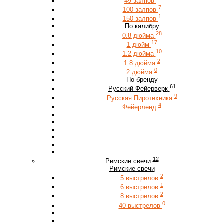
49 залпов
7
100 залпов
1
150 залпов
По калибру
28
0.8 дюйма
17
1 дюйм
10
1.2 дюйма
2
1.8 дюйма
0
2 дюйма
По бренду
61
Русский Фейерверк
9
Русская Пиротехника
4
Фейерленд
12
Римские свечи
Римские свечи
2
5 выстрелов
1
6 выстрелов
2
8 выстрелов
0
40 выстрелов