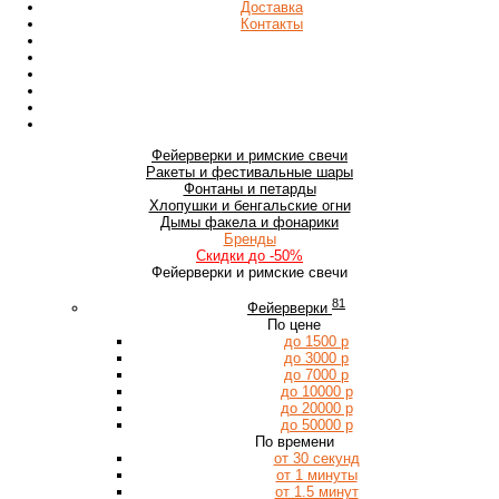
Доставка
Контакты
Фейерверки
и римские свечи
Ракеты
и фестивальные шары
Фонтаны
и петарды
Хлопушки
и бенгальские огни
Дымы
факела и фонарики
Бренды
Скидки
до -50%
Фейерверки и римские свечи
81
Фейерверки
По цене
до 1500 р
до 3000 р
до 7000 р
до 10000 р
до 20000 р
до 50000 р
По времени
от 30 секунд
от 1 минуты
от 1.5 минут