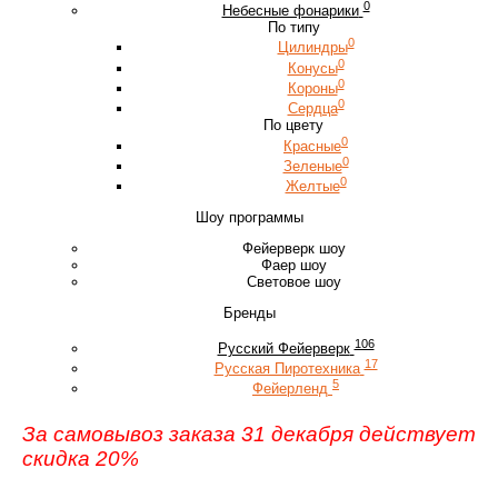
0
Небесные фонарики
По типу
0
Цилиндры
0
Конусы
0
Короны
0
Сердца
По цвету
0
Красные
0
Зеленые
0
Желтые
Шоу программы
Фейерверк шоу
Фаер шоу
Световое шоу
Бренды
106
Русский Фейерверк
17
Русская Пиротехника
5
Фейерленд
За самовывоз заказа 31 декабря действует
скидка 20%