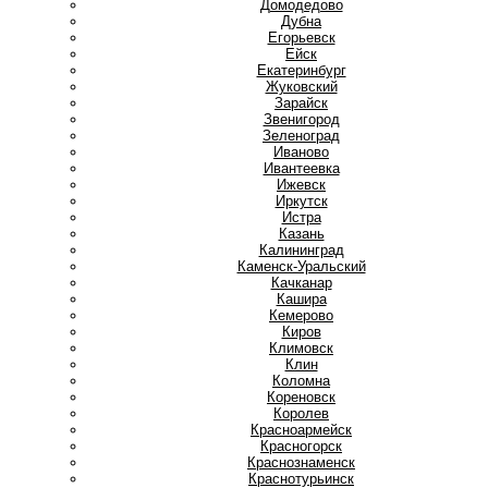
Домодедово
Дубна
Е
Егорьевск
Ейск
Екатеринбург
Ж
Жуковский
З
Зарайск
Звенигород
Зеленоград
И
Иваново
Ивантеевка
Ижевск
Иркутск
Истра
К
Казань
Калининград
Каменск-Уральский
Качканар
Кашира
Кемерово
Киров
Климовск
Клин
Коломна
Кореновск
Королев
Красноармейск
Красногорск
Краснознаменск
Краснотурьинск