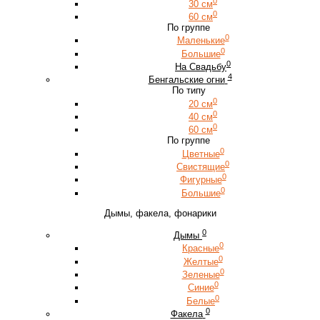
0
30 см
0
60 см
По группе
0
Маленькие
0
Большие
0
На Свадьбу
4
Бенгальские огни
По типу
0
20 см
0
40 см
0
60 см
По группе
0
Цветные
0
Свистящие
0
Фигурные
0
Большие
Дымы, факела, фонарики
0
Дымы
0
Красные
0
Желтые
0
Зеленые
0
Синие
0
Белые
0
Факела