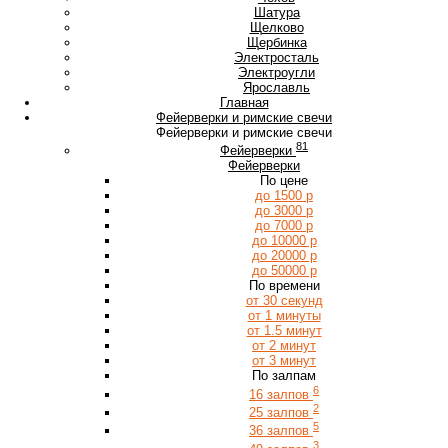
Ш
Шатура
Щ
Щелково
Щербинка
Э
Электросталь
Электроугли
Я
Ярославль
Главная
Фейерверки и римские свечи
Фейерверки и римские свечи
81
Фейерверки
Фейерверки
По цене
до 1500 р
до 3000 р
до 7000 р
до 10000 р
до 20000 р
до 50000 р
По времени
от 30 секунд
от 1 минуты
от 1.5 минут
от 2 минут
от 3 минут
По залпам
6
16 залпов
2
25 залпов
5
36 залпов
3