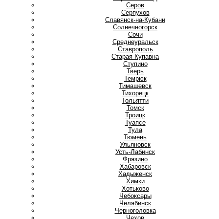
Серов
Серпухов
Славянск-на-Кубани
Солнечногорск
Сочи
Среднеуральск
Ставрополь
Старая Купавна
Ступино
Т
Тверь
Темрюк
Тимашевск
Тихорецк
Тольятти
Томск
Троицк
Туапсе
Тула
Тюмень
У
Ульяновск
Усть-Лабинск
Ф
Фрязино
Х
Хабаровск
Хадыженск
Химки
Хотьково
Ч
Чебоксары
Челябинск
Черноголовка
Чехов