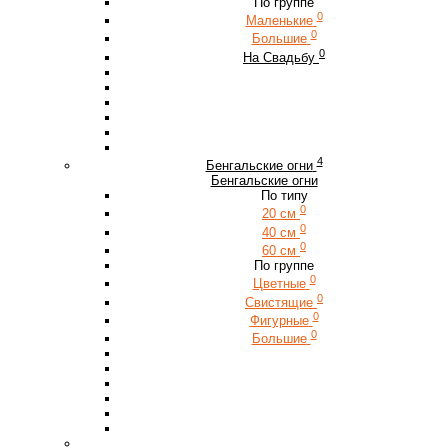
По группе
0
Маленькие
0
Большие
0
На Свадьбу
4
Бенгальские огни
Бенгальские огни
По типу
0
20 см
0
40 см
0
60 см
По группе
0
Цветные
0
Свистящие
0
Фигурные
0
Большие