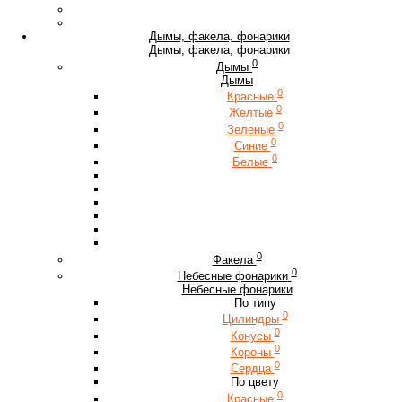
Дымы, факела, фонарики
Дымы, факела, фонарики
0
Дымы
Дымы
0
Красные
0
Желтые
0
Зеленые
0
Синие
0
Белые
0
Факела
0
Небесные фонарики
Небесные фонарики
По типу
0
Цилиндры
0
Конусы
0
Короны
0
Сердца
По цвету
0
Красные