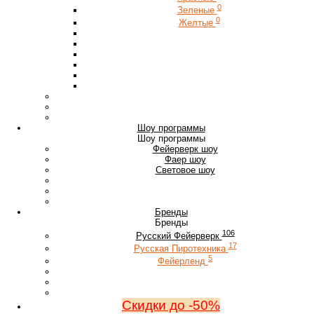
0
Зеленые
0
Желтые
Шоу программы
Шоу программы
Фейерверк шоу
Фаер шоу
Световое шоу
Бренды
Бренды
106
Русский Фейерверк
17
Русская Пиротехника
5
Фейерленд
Скидки до -50%