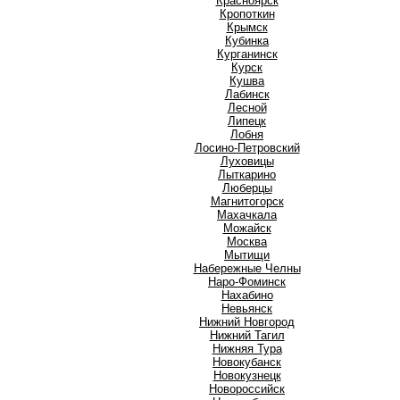
Красноярск
Кропоткин
Крымск
Кубинка
Курганинск
Курск
Кушва
Л
Лабинск
Лесной
Липецк
Лобня
Лосино-Петровский
Луховицы
Лыткарино
Люберцы
М
Магнитогорск
Махачкала
Можайск
Москва
Мытищи
Н
Набережные Челны
Наро-Фоминск
Нахабино
Невьянск
Нижний Новгород
Нижний Тагил
Нижняя Тура
Новокубанск
Новокузнецк
Новороссийск