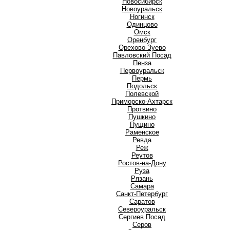
Новосибирск
Новоуральск
Ногинск
О
Одинцово
Омск
Оренбург
Орехово-Зуево
П
Павловский Посад
Пенза
Первоуральск
Пермь
Подольск
Полевской
Приморско-Ахтарск
Протвино
Пушкино
Пущино
Р
Раменское
Ревда
Реж
Реутов
Ростов-на-Дону
Руза
Рязань
С
Самара
Санкт-Петербург
Саратов
Североуральск
Сергиев Посад
Серов