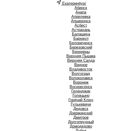
Екатеринбург
А
Абинск
Анапа
Апрелевка
Апшеронск
Асбест
Астрахань
Б
Балашиха
Барнаул
Белореченск
Березовский
Бронницы
В
Верхняя Пышма
Верхняя Салда
Видное
Владивосток
Волгоград
Волоколамск
Воронеж
Воскресенск
Г
Геленджик
Голицыно
Горячий Ключ
Гулькевичи
Д
Дедовск
Дзержинский
Дмитров
Долгопрудный
Домодедово
Дубна