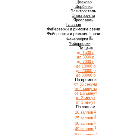
Щ
Щелково
Щербинка
Э
Электросталь
Электроугли
Я
Ярославль
Главная
Фейерверки и римские свечи
Фейерверки и римские свечи
81
Фейерверки
Фейерверки
По цене
до 1500 р
до 3000 р
до 7000 р
до 10000 р
до 20000 р
до 50000 р
По времени
от 30 секунд
от 1 минуты
от 1.5 минут
от 2 минут
от 3 минут
По залпам
6
16 залпов
2
25 залпов
5
36 залпов
3
49 залпов
7
100 залпов