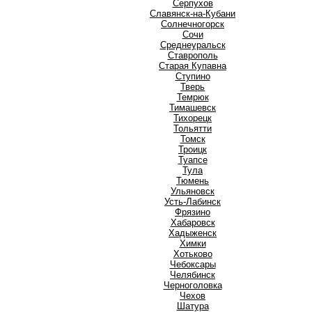
Серпухов
Славянск-на-Кубани
Солнечногорск
Сочи
Среднеуральск
Ставрополь
Старая Купавна
Ступино
Т
Тверь
Темрюк
Тимашевск
Тихорецк
Тольятти
Томск
Троицк
Туапсе
Тула
Тюмень
У
Ульяновск
Усть-Лабинск
Ф
Фрязино
Х
Хабаровск
Хадыженск
Химки
Хотьково
Ч
Чебоксары
Челябинск
Черноголовка
Чехов
Ш
Шатура