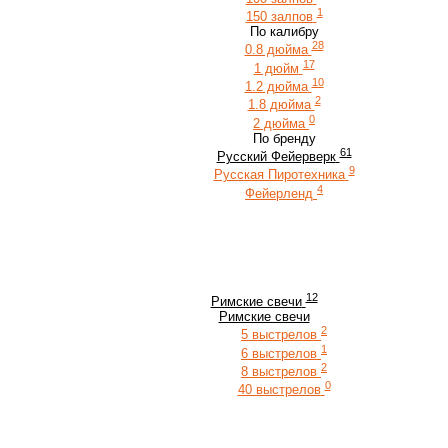
1
150 залпов
По калибру
28
0.8 дюйма
17
1 дюйм
10
1.2 дюйма
2
1.8 дюйма
0
2 дюйма
По бренду
61
Русский Фейерверк
9
Русская Пиротехника
4
Фейерленд
12
Римские свечи
Римские свечи
2
5 выстрелов
1
6 выстрелов
2
8 выстрелов
0
40 выстрелов