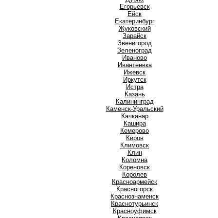
Е
Егорьевск
Ейск
Екатеринбург
Ж
Жуковский
З
Зарайск
Звенигород
Зеленоград
И
Иваново
Ивантеевка
Ижевск
Иркутск
Истра
К
Казань
Калининград
Каменск-Уральский
Качканар
Кашира
Кемерово
Киров
Климовск
Клин
Коломна
Кореновск
Королев
Красноармейск
Красногорск
Краснознаменск
Краснотурьинск
Красноуфимск