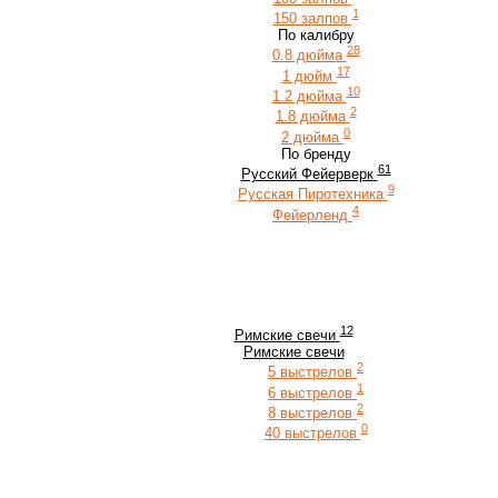
1
150 залпов
По калибру
28
0.8 дюйма
17
1 дюйм
10
1.2 дюйма
2
1.8 дюйма
0
2 дюйма
По бренду
61
Русский Фейерверк
9
Русская Пиротехника
4
Фейерленд
12
Римские свечи
Римские свечи
2
5 выстрелов
1
6 выстрелов
2
8 выстрелов
0
40 выстрелов