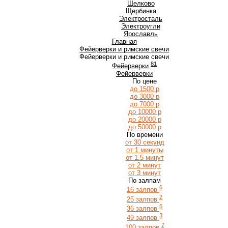
Щ
Щелково
Щербинка
Э
Электросталь
Электроугли
Я
Ярославль
Главная
Фейерверки и римские свечи
Фейерверки и римские свечи
81
Фейерверки
Фейерверки
По цене
до 1500 р
до 3000 р
до 7000 р
до 10000 р
до 20000 р
до 50000 р
По времени
от 30 секунд
от 1 минуты
от 1.5 минут
от 2 минут
от 3 минут
По залпам
6
16 залпов
2
25 залпов
5
36 залпов
3
49 залпов
7
100 залпов