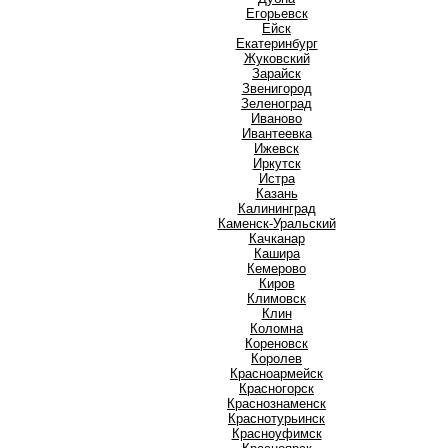
Е
Егорьевск
Ейск
Екатеринбург
Ж
Жуковский
З
Зарайск
Звенигород
Зеленоград
И
Иваново
Ивантеевка
Ижевск
Иркутск
Истра
К
Казань
Калининград
Каменск-Уральский
Качканар
Кашира
Кемерово
Киров
Климовск
Клин
Коломна
Кореновск
Королев
Красноармейск
Красногорск
Краснознаменск
Краснотурьинск
Красноуфимск