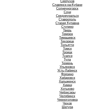
Серпухов
Славянск-на-Кубани
Солнечногорск
Сочи
Среднеуральск
Ставрополь
Старая Купавна
Ступино
Т
Тверь
Темрюк
Тимашевск
Тихорецк
Тольятти
Томск
Троицк
Туапсе
Тула
Тюмень
У
Ульяновск
Усть-Лабинск
Ф
Фрязино
Х
Хабаровск
Хадыженск
Химки
Хотьково
Ч
Чебоксары
Челябинск
Черноголовка
Чехов
Ш
Шатура