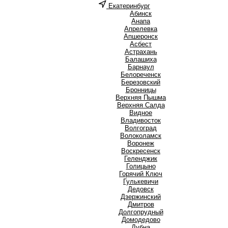
Екатеринбург
А
Абинск
Анапа
Апрелевка
Апшеронск
Асбест
Астрахань
Б
Балашиха
Барнаул
Белореченск
Березовский
Бронницы
В
Верхняя Пышма
Верхняя Салда
Видное
Владивосток
Волгоград
Волоколамск
Воронеж
Воскресенск
Г
Геленджик
Голицыно
Горячий Ключ
Гулькевичи
Д
Дедовск
Дзержинский
Дмитров
Долгопрудный
Домодедово
Дубна