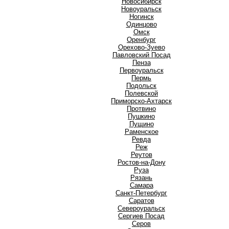
Новосибирск
Новоуральск
Ногинск
О
Одинцово
Омск
Оренбург
Орехово-Зуево
П
Павловский Посад
Пенза
Первоуральск
Пермь
Подольск
Полевской
Приморско-Ахтарск
Протвино
Пушкино
Пущино
Р
Раменское
Ревда
Реж
Реутов
Ростов-на-Дону
Руза
Рязань
С
Самара
Санкт-Петербург
Саратов
Североуральск
Сергиев Посад
Серов