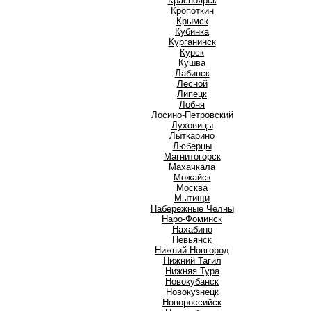
Красноярск
Кропоткин
Крымск
Кубинка
Курганинск
Курск
Кушва
Л
Лабинск
Лесной
Липецк
Лобня
Лосино-Петровский
Луховицы
Лыткарино
Люберцы
М
Магнитогорск
Махачкала
Можайск
Москва
Мытищи
Н
Набережные Челны
Наро-Фоминск
Нахабино
Невьянск
Нижний Новгород
Нижний Тагил
Нижняя Тура
Новокубанск
Новокузнецк
Новороссийск