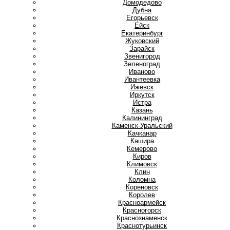
Домодедово
Дубна
Е
Егорьевск
Ейск
Екатеринбург
Ж
Жуковский
З
Зарайск
Звенигород
Зеленоград
И
Иваново
Ивантеевка
Ижевск
Иркутск
Истра
К
Казань
Калининград
Каменск-Уральский
Качканар
Кашира
Кемерово
Киров
Климовск
Клин
Коломна
Кореновск
Королев
Красноармейск
Красногорск
Краснознаменск
Краснотурьинск