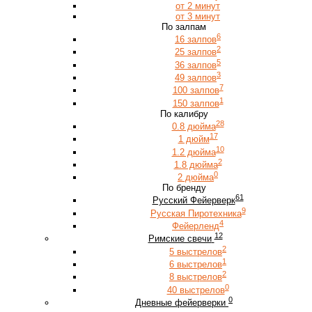
от 2 минут
от 3 минут
По залпам
6
16 залпов
2
25 залпов
5
36 залпов
3
49 залпов
7
100 залпов
1
150 залпов
По калибру
28
0.8 дюйма
17
1 дюйм
10
1.2 дюйма
2
1.8 дюйма
0
2 дюйма
По бренду
61
Русский Фейерверк
9
Русская Пиротехника
4
Фейерленд
12
Римские свечи
2
5 выстрелов
1
6 выстрелов
2
8 выстрелов
0
40 выстрелов
0
Дневные фейерверки