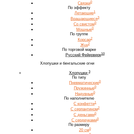
0
Связки
По эффекту
1
Летающие
3
Вращающиеся
0
Со свистом
0
Мощные
По группе
2
Корсар
2
Жук
По торговой марке
10
Русский Фейерверк
Хлопушки и бенгальские огни
3
Хлопушки
По типу
0
Пневматические
0
Пружинные
0
Надувные
По наполнителю
1
С конфетти
2
С серпантином
0
С деньгами
0
С сердечками
По размеру
0
20 см