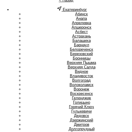
< Назад
Екатеринбург
А
Абинск
Анапа
Апрелевка
Апшеронск
Асбест
Астрахань
Б
Балашиха
Барнаул
Белореченск
Березовский
Бронницы
В
Верхняя Пышма
Верхняя Салда
Видное
Владивосток
Волгоград
Волоколамск
Воронеж
Воскресенск
Г
Геленджик
Голицыно
Горячий Ключ
Гулькевичи
Д
Дедовск
Дзержинский
Дмитров
Долгопрудный