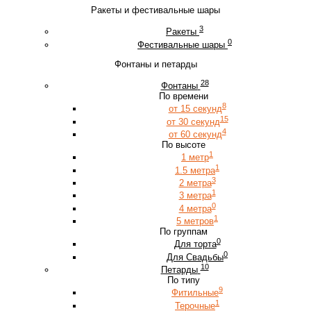
Ракеты и фестивальные шары
3
Ракеты
0
Фестивальные шары
Фонтаны и петарды
28
Фонтаны
По времени
8
от 15 секунд
15
от 30 секунд
4
от 60 секунд
По высоте
1
1 метр
1
1.5 метра
3
2 метра
1
3 метра
0
4 метра
1
5 метров
По группам
0
Для торта
0
Для Свадьбы
10
Петарды
По типу
9
Фитильные
1
Терочные