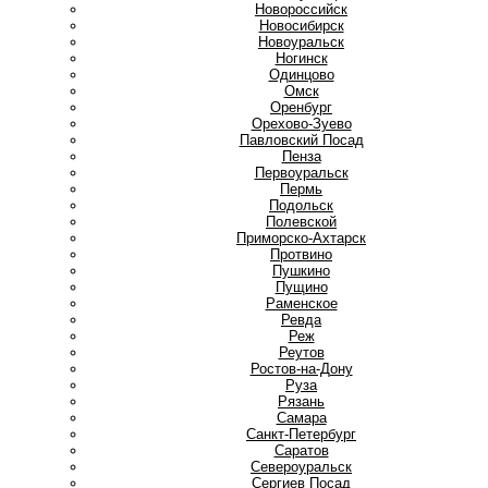
Новороссийск
Новосибирск
Новоуральск
Ногинск
О
Одинцово
Омск
Оренбург
Орехово-Зуево
П
Павловский Посад
Пенза
Первоуральск
Пермь
Подольск
Полевской
Приморско-Ахтарск
Протвино
Пушкино
Пущино
Р
Раменское
Ревда
Реж
Реутов
Ростов-на-Дону
Руза
Рязань
С
Самара
Санкт-Петербург
Саратов
Североуральск
Сергиев Посад