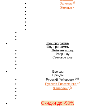
0
Зеленые
0
Желтые
Шоу программы
Шоу программы
Фейерверк шоу
Фаер шоу
Световое шоу
Бренды
Бренды
106
Русский Фейерверк
17
Русская Пиротехника
5
Фейерленд
Скидки до -50%