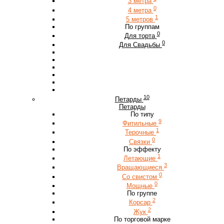
3 метра
0
4 метра
1
5 метров
По группам
0
Для торта
0
Для Свадьбы
10
Петарды
Петарды
По типу
9
Фитильные
1
Терочные
0
Связки
По эффекту
1
Летающие
3
Вращающиеся
0
Со свистом
0
Мощные
По группе
2
Корсар
2
Жук
По торговой марке