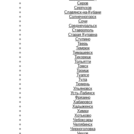
Серов
Серпухов
Славянск-на-Кубани
Солнечногорск
Сочи
Среднеуральск
Ставрополь
Старая Купавна
Ступино
Т
Тверь
Темрюк
Тимашевск
Тихорецк
Тольятти
Томск
Троицк
Туапсе
Тула
Тюмень
У
Ульяновск
Усть-Лабинск
Ф
Фрязино
Х
Хабаровск
Хадыженск
Химки
Хотьково
Ч
Чебоксары
Челябинск
Черноголовка
Чехов