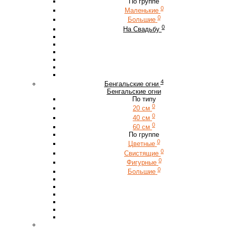
По группе
0
Маленькие
0
Большие
0
На Свадьбу
4
Бенгальские огни
Бенгальские огни
По типу
0
20 см
0
40 см
0
60 см
По группе
0
Цветные
0
Свистящие
0
Фигурные
0
Большие