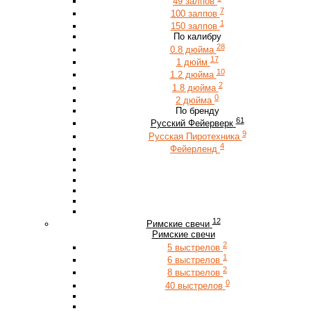
49 залпов
7
100 залпов
1
150 залпов
По калибру
28
0.8 дюйма
17
1 дюйм
10
1.2 дюйма
2
1.8 дюйма
0
2 дюйма
По бренду
61
Русский Фейерверк
9
Русская Пиротехника
4
Фейерленд
12
Римские свечи
Римские свечи
2
5 выстрелов
1
6 выстрелов
2
8 выстрелов
0
40 выстрелов