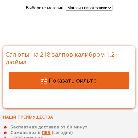
Выберите магазин:
Главная
>
Каталог
>
Батареи салютов
>
Салюты на
218 залпов
>
Салюты на 218 залпов калибром 1.2
дюйма
Салюты на 218 залпов калибром 1.2
дюйма
Показать фильтр
НАШИ ПРЕИМУЩЕСТВА
Бесплатная доставка от 60 минут
Самовывоз в
ПВЗ
(сегодня)
100% наличие