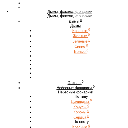
Дымы, факела, фонарики
Дымы, факела, фонарики
0
Дымы
Дымы
0
Красные
0
Желтые
0
Зеленые
0
Синие
0
Белые
0
Факела
0
Небесные фонарики
Небесные фонарики
По типу
0
Цилиндры
0
Конусы
0
Короны
0
Сердца
По цвету
0
Красные