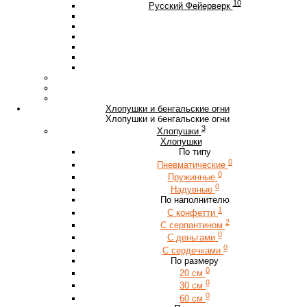
10
Русский Фейерверк
Хлопушки и бенгальские огни
Хлопушки и бенгальские огни
3
Хлопушки
Хлопушки
По типу
0
Пневматические
0
Пружинные
0
Надувные
По наполнителю
1
С конфетти
2
С серпантином
0
С деньгами
0
С сердечками
По размеру
0
20 см
0
30 см
0
60 см