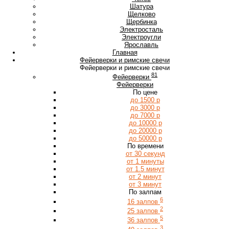
Ш
Шатура
Щ
Щелково
Щербинка
Э
Электросталь
Электроугли
Я
Ярославль
Главная
Фейерверки и римские свечи
Фейерверки и римские свечи
81
Фейерверки
Фейерверки
По цене
до 1500 р
до 3000 р
до 7000 р
до 10000 р
до 20000 р
до 50000 р
По времени
от 30 секунд
от 1 минуты
от 1.5 минут
от 2 минут
от 3 минут
По залпам
6
16 залпов
2
25 залпов
5
36 залпов
3