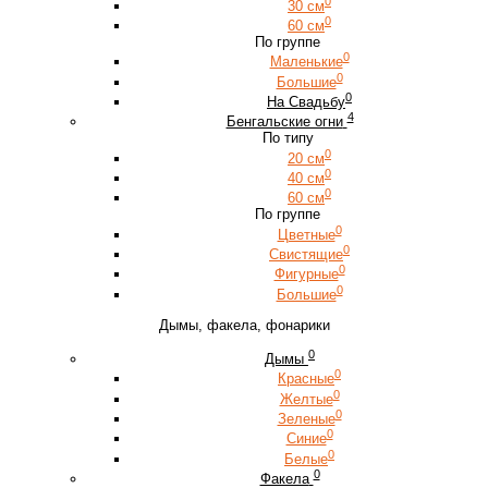
0
30 см
0
60 см
По группе
0
Маленькие
0
Большие
0
На Свадьбу
4
Бенгальские огни
По типу
0
20 см
0
40 см
0
60 см
По группе
0
Цветные
0
Свистящие
0
Фигурные
0
Большие
Дымы, факела, фонарики
0
Дымы
0
Красные
0
Желтые
0
Зеленые
0
Синие
0
Белые
0
Факела