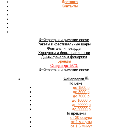
Доставка
Контакты
Фейерверки
и римские свечи
Ракеты
и фестивальные шары
Фонтаны
и петарды
Хлопушки
и бенгальские огни
Дымы
факела и фонарики
Бренды
Скидки
до -50%
Фейерверки и римские свечи
81
Фейерверки
По цене
до 1500 р
до 3000 р
до 7000 р
до 10000 р
до 20000 р
до 50000 р
По времени
от 30 секунд
от 1 минуты
от 1.5 минут