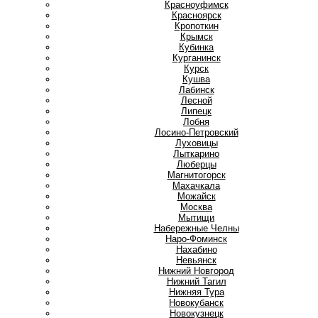
Красноуфимск
Красноярск
Кропоткин
Крымск
Кубинка
Курганинск
Курск
Кушва
Л
Лабинск
Лесной
Липецк
Лобня
Лосино-Петровский
Луховицы
Лыткарино
Люберцы
М
Магнитогорск
Махачкала
Можайск
Москва
Мытищи
Н
Набережные Челны
Наро-Фоминск
Нахабино
Невьянск
Нижний Новгород
Нижний Тагил
Нижняя Тура
Новокубанск
Новокузнецк