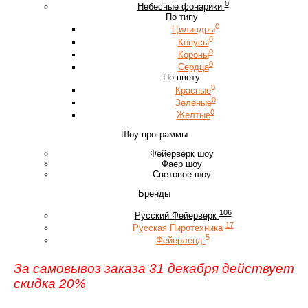
0
Небесные фонарики
По типу
0
Цилиндры
0
Конусы
0
Короны
0
Сердца
По цвету
0
Красные
0
Зеленые
0
Желтые
Шоу программы
Фейерверк шоу
Фаер шоу
Световое шоу
Бренды
106
Русский Фейерверк
17
Русская Пиротехника
5
Фейерленд
За самовывоз заказа 31 декабря действует
скидка 20%