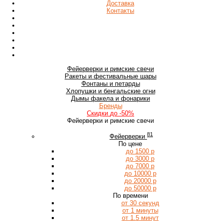
Доставка
Контакты
Фейерверки
и римские свечи
Ракеты
и фестивальные шары
Фонтаны
и петарды
Хлопушки
и бенгальские огни
Дымы
факела и фонарики
Бренды
Скидки
до -50%
Фейерверки и римские свечи
81
Фейерверки
По цене
до 1500 р
до 3000 р
до 7000 р
до 10000 р
до 20000 р
до 50000 р
По времени
от 30 секунд
от 1 минуты
от 1.5 минут