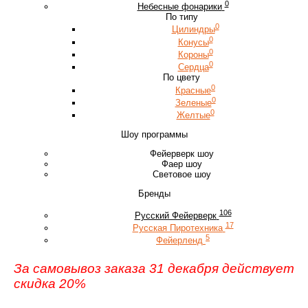
0
Небесные фонарики
По типу
0
Цилиндры
0
Конусы
0
Короны
0
Сердца
По цвету
0
Красные
0
Зеленые
0
Желтые
Шоу программы
Фейерверк шоу
Фаер шоу
Световое шоу
Бренды
106
Русский Фейерверк
17
Русская Пиротехника
5
Фейерленд
За самовывоз заказа 31 декабря действует
скидка 20%