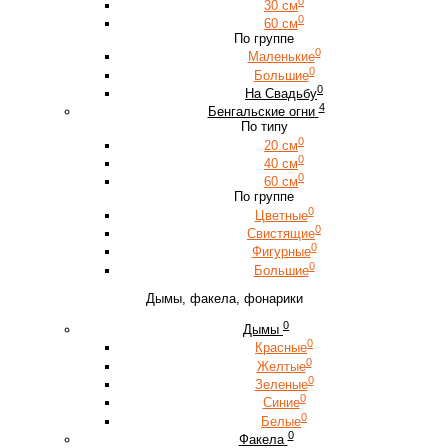
0
30 см
0
60 см
По группе
0
Маленькие
0
Большие
0
На Свадьбу
4
Бенгальские огни
По типу
0
20 см
0
40 см
0
60 см
По группе
0
Цветные
0
Свистящие
0
Фигурные
0
Большие
Дымы, факела, фонарики
0
Дымы
0
Красные
0
Желтые
0
Зеленые
0
Синие
0
Белые
0
Факела