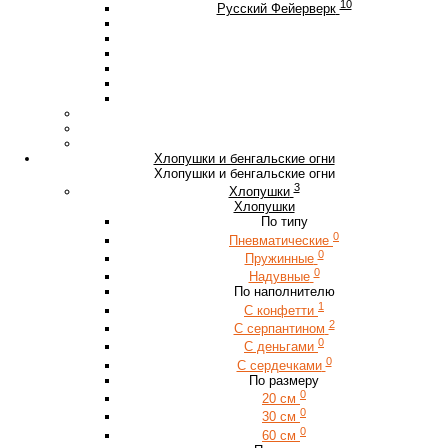
10
Русский Фейерверк
Хлопушки и бенгальские огни
Хлопушки и бенгальские огни
3
Хлопушки
Хлопушки
По типу
0
Пневматические
0
Пружинные
0
Надувные
По наполнителю
1
С конфетти
2
С серпантином
0
С деньгами
0
С сердечками
По размеру
0
20 см
0
30 см
0
60 см