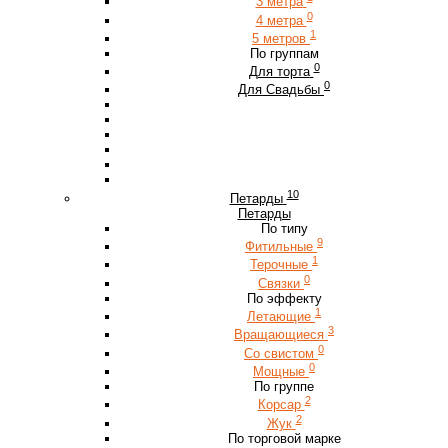
3 метра
0
4 метра
1
5 метров
По группам
0
Для торта
0
Для Свадьбы
10
Петарды
Петарды
По типу
9
Фитильные
1
Терочные
0
Связки
По эффекту
1
Летающие
3
Вращающиеся
0
Со свистом
0
Мощные
По группе
2
Корсар
2
Жук
По торговой марке