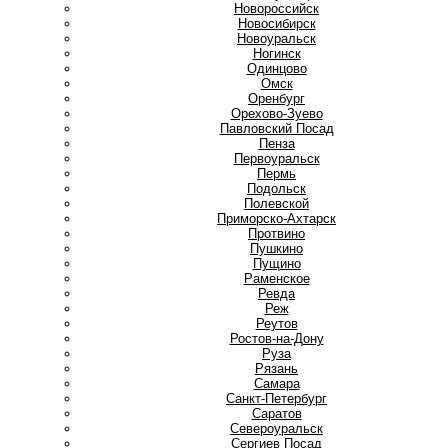
Новороссийск
Новосибирск
Новоуральск
Ногинск
О
Одинцово
Омск
Оренбург
Орехово-Зуево
П
Павловский Посад
Пенза
Первоуральск
Пермь
Подольск
Полевской
Приморско-Ахтарск
Протвино
Пушкино
Пущино
Р
Раменское
Ревда
Реж
Реутов
Ростов-на-Дону
Руза
Рязань
С
Самара
Санкт-Петербург
Саратов
Североуральск
Сергиев Посад