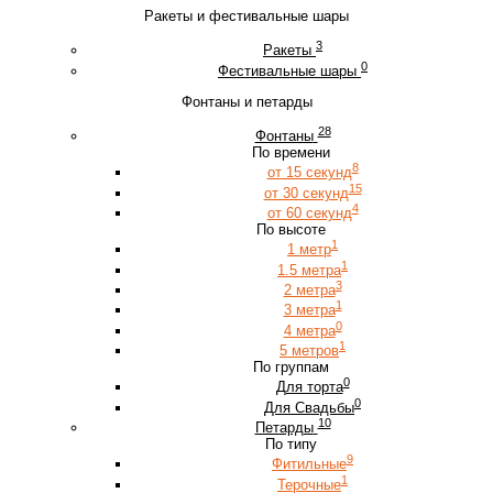
Ракеты и фестивальные шары
3
Ракеты
0
Фестивальные шары
Фонтаны и петарды
28
Фонтаны
По времени
8
от 15 секунд
15
от 30 секунд
4
от 60 секунд
По высоте
1
1 метр
1
1.5 метра
3
2 метра
1
3 метра
0
4 метра
1
5 метров
По группам
0
Для торта
0
Для Свадьбы
10
Петарды
По типу
9
Фитильные
1
Терочные