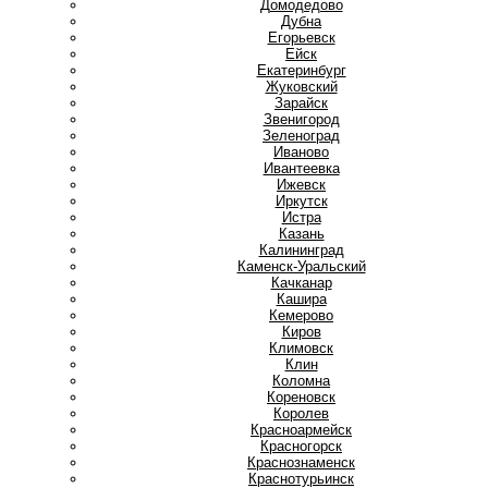
Домодедово
Дубна
Е
Егорьевск
Ейск
Екатеринбург
Ж
Жуковский
З
Зарайск
Звенигород
Зеленоград
И
Иваново
Ивантеевка
Ижевск
Иркутск
Истра
К
Казань
Калининград
Каменск-Уральский
Качканар
Кашира
Кемерово
Киров
Климовск
Клин
Коломна
Кореновск
Королев
Красноармейск
Красногорск
Краснознаменск
Краснотурьинск