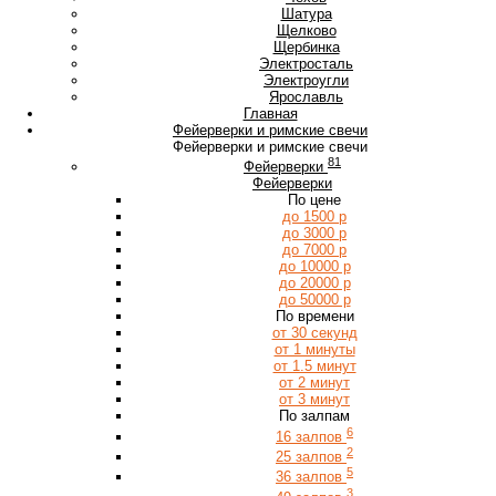
Ш
Шатура
Щ
Щелково
Щербинка
Э
Электросталь
Электроугли
Я
Ярославль
Главная
Фейерверки и римские свечи
Фейерверки и римские свечи
81
Фейерверки
Фейерверки
По цене
до 1500 р
до 3000 р
до 7000 р
до 10000 р
до 20000 р
до 50000 р
По времени
от 30 секунд
от 1 минуты
от 1.5 минут
от 2 минут
от 3 минут
По залпам
6
16 залпов
2
25 залпов
5
36 залпов
3