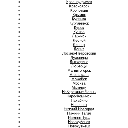
Красноуфимск
Красноярск
Кропоткин
Крымск
Кубинка
Курганинск
Курск
Кушва
Л
Лабинск
Лесной
Липецк
Лобня
Лосино-Петровский
Луховицы
Лыткарино
Люберцы
М
Магнитогорск
Махачкала
Можайск
Москва
Мытищи
Н
Набережные Челны
Наро-Фоминск
Нахабино
Невьянск
Нижний Новгород
Нижний Тагил
Нижняя Тура
Новокубанск
Новокузнецк