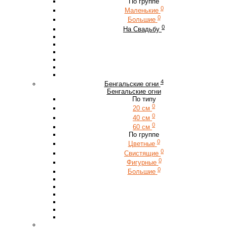
По группе
0
Маленькие
0
Большие
0
На Свадьбу
4
Бенгальские огни
Бенгальские огни
По типу
0
20 см
0
40 см
0
60 см
По группе
0
Цветные
0
Свистящие
0
Фигурные
0
Большие