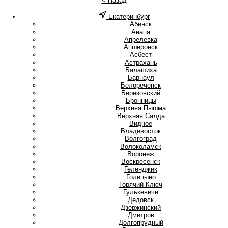
< Назад
Екатеринбург
А
Абинск
Анапа
Апрелевка
Апшеронск
Асбест
Астрахань
Б
Балашиха
Барнаул
Белореченск
Березовский
Бронницы
В
Верхняя Пышма
Верхняя Салда
Видное
Владивосток
Волгоград
Волоколамск
Воронеж
Воскресенск
Г
Геленджик
Голицыно
Горячий Ключ
Гулькевичи
Д
Дедовск
Дзержинский
Дмитров
Долгопрудный