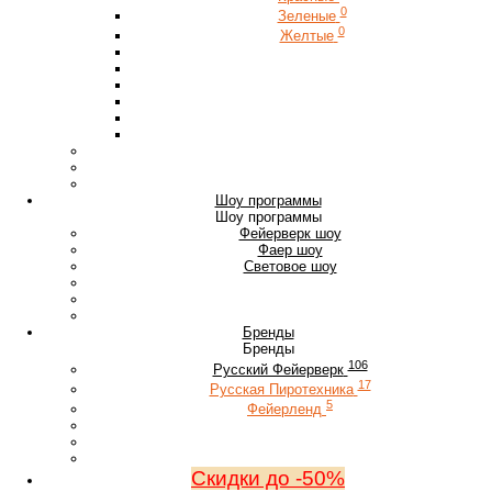
0
Зеленые
0
Желтые
Шоу программы
Шоу программы
Фейерверк шоу
Фаер шоу
Световое шоу
Бренды
Бренды
106
Русский Фейерверк
17
Русская Пиротехника
5
Фейерленд
Скидки до -50%