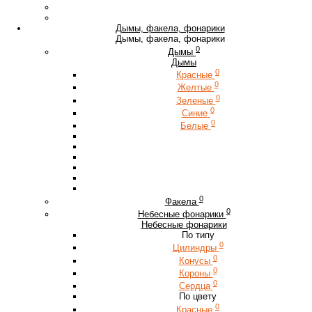
Дымы, факела, фонарики
Дымы, факела, фонарики
0
Дымы
Дымы
0
Красные
0
Желтые
0
Зеленые
0
Синие
0
Белые
0
Факела
0
Небесные фонарики
Небесные фонарики
По типу
0
Цилиндры
0
Конусы
0
Короны
0
Сердца
По цвету
0
Красные