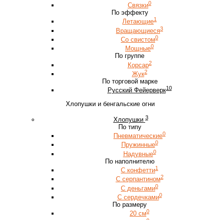
0
Связки
По эффекту
1
Летающие
3
Вращающиеся
0
Со свистом
0
Мощные
По группе
2
Корсар
2
Жук
По торговой марке
10
Русский Фейерверк
Хлопушки и бенгальские огни
3
Хлопушки
По типу
0
Пневматические
0
Пружинные
0
Надувные
По наполнителю
1
С конфетти
2
С серпантином
0
С деньгами
0
С сердечками
По размеру
0
20 см