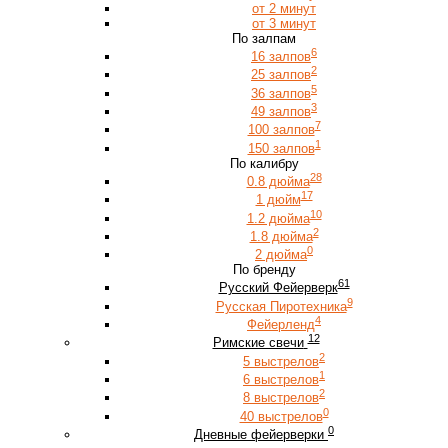
от 2 минут
от 3 минут
По залпам
6
16 залпов
2
25 залпов
5
36 залпов
3
49 залпов
7
100 залпов
1
150 залпов
По калибру
28
0.8 дюйма
17
1 дюйм
10
1.2 дюйма
2
1.8 дюйма
0
2 дюйма
По бренду
61
Русский Фейерверк
9
Русская Пиротехника
4
Фейерленд
12
Римские свечи
2
5 выстрелов
1
6 выстрелов
2
8 выстрелов
0
40 выстрелов
0
Дневные фейерверки