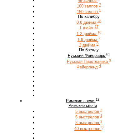
49 залпов
7
100 залпов
1
150 залпов
По калибру
28
0.8 дюйма
17
1 дюйм
10
1.2 дюйма
2
1.8 дюйма
0
2 дюйма
По бренду
61
Русский Фейерверк
9
Русская Пиротехника
4
Фейерленд
12
Римские свечи
Римские свечи
2
5 выстрелов
1
6 выстрелов
2
8 выстрелов
0
40 выстрелов