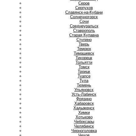
Серов
Серпухов
Славянск-на-Кубани
Солнечногорск
Сочи
Среднеуральск
Ставрополь
Старая Купавна
Ступино
Т
Тверь
Темрюк
Тимашевск
Тихорецк
Тольятти
Томск
Троицк
Туапсе
Тула
Тюмень
У
Ульяновск
Усть-Лабинск
Ф
Фрязино
Х
Хабаровск
Хадыженск
Химки
Хотьково
Ч
Чебоксары
Челябинск
Черноголовка
Чехов