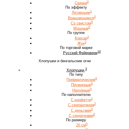
0
Связки
По эффекту
1
Летающие
3
Вращающиеся
0
Со свистом
0
Мощные
По группе
2
Корсар
2
Жук
По торговой марке
10
Русский Фейерверк
Хлопушки и бенгальские огни
3
Хлопушки
По типу
0
Пневматические
0
Пружинные
0
Надувные
По наполнителю
1
С конфетти
2
С серпантином
0
С деньгами
0
С сердечками
По размеру
0
20 см