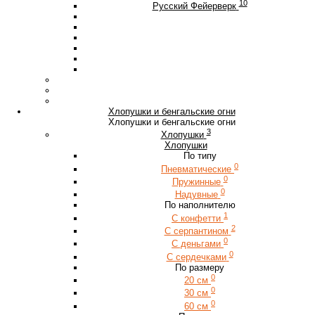
10
Русский Фейерверк
Хлопушки и бенгальские огни
Хлопушки и бенгальские огни
3
Хлопушки
Хлопушки
По типу
0
Пневматические
0
Пружинные
0
Надувные
По наполнителю
1
С конфетти
2
С серпантином
0
С деньгами
0
С сердечками
По размеру
0
20 см
0
30 см
0
60 см