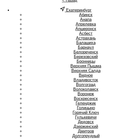
< Назад
Екатеринбург
А
Абинск
Анапа
Апрелевка
Апшеронск
Асбест
Астрахань
Б
Балашиха
Барнаул
Белореченск
Березовский
Бронницы
В
Верхняя Пышма
Верхняя Салда
Видное
Владивосток
Волгоград
Волоколамск
Воронеж
Воскресенск
Г
Геленджик
Голицыно
Горячий Ключ
Гулькевичи
Д
Дедовск
Дзержинский
Дмитров
Долгопрудный