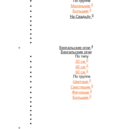
По группе
0
Маленькие
0
Большие
0
На Свадьбу
4
Бенгальские огни
Бенгальские огни
По типу
0
20 см
0
40 см
0
60 см
По группе
0
Цветные
0
Свистящие
0
Фигурные
0
Большие