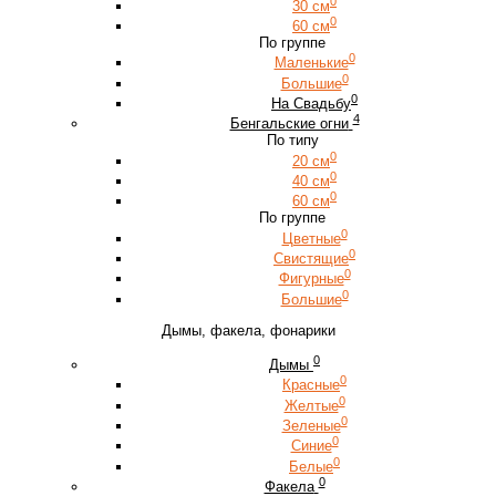
0
30 см
0
60 см
По группе
0
Маленькие
0
Большие
0
На Свадьбу
4
Бенгальские огни
По типу
0
20 см
0
40 см
0
60 см
По группе
0
Цветные
0
Свистящие
0
Фигурные
0
Большие
Дымы, факела, фонарики
0
Дымы
0
Красные
0
Желтые
0
Зеленые
0
Синие
0
Белые
0
Факела