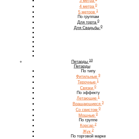
3 метра
0
4 метра
1
5 метров
По группам
0
Для торта
0
Для Свадьбы
10
Петарды
Петарды
По типу
9
Фитильные
1
Терочные
0
Связки
По эффекту
1
Летающие
3
Вращающиеся
0
Со свистом
0
Мощные
По группе
2
Корсар
2
Жук
По торговой марке