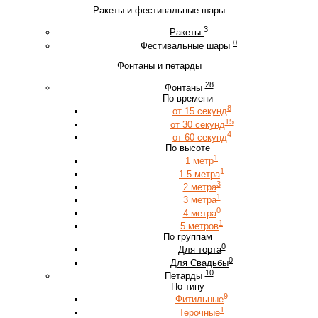
Ракеты и фестивальные шары
3
Ракеты
0
Фестивальные шары
Фонтаны и петарды
28
Фонтаны
По времени
8
от 15 секунд
15
от 30 секунд
4
от 60 секунд
По высоте
1
1 метр
1
1.5 метра
3
2 метра
1
3 метра
0
4 метра
1
5 метров
По группам
0
Для торта
0
Для Свадьбы
10
Петарды
По типу
9
Фитильные
1
Терочные