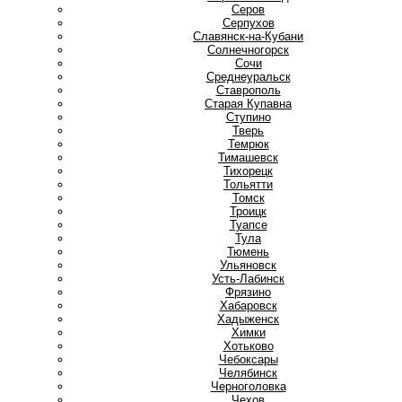
Серов
Серпухов
Славянск-на-Кубани
Солнечногорск
Сочи
Среднеуральск
Ставрополь
Старая Купавна
Ступино
Т
Тверь
Темрюк
Тимашевск
Тихорецк
Тольятти
Томск
Троицк
Туапсе
Тула
Тюмень
У
Ульяновск
Усть-Лабинск
Ф
Фрязино
Х
Хабаровск
Хадыженск
Химки
Хотьково
Ч
Чебоксары
Челябинск
Черноголовка
Чехов