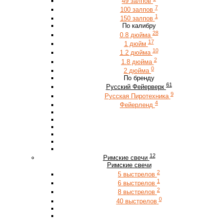
49 залпов
7
100 залпов
1
150 залпов
По калибру
28
0.8 дюйма
17
1 дюйм
10
1.2 дюйма
2
1.8 дюйма
0
2 дюйма
По бренду
61
Русский Фейерверк
9
Русская Пиротехника
4
Фейерленд
12
Римские свечи
Римские свечи
2
5 выстрелов
1
6 выстрелов
2
8 выстрелов
0
40 выстрелов