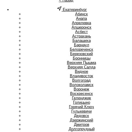
< Назад
Екатеринбург
А
Абинск
Анапа
Апрелевка
Апшеронск
Асбест
Астрахань
Б
Балашиха
Барнаул
Белореченск
Березовский
Бронницы
В
Верхняя Пышма
Верхняя Салда
Видное
Владивосток
Волгоград
Волоколамск
Воронеж
Воскресенск
Г
Геленджик
Голицыно
Горячий Ключ
Гулькевичи
Д
Дедовск
Дзержинский
Дмитров
Долгопрудный