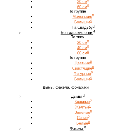
0
30 см
0
60 см
По группе
0
Маленькие
0
Большие
0
На Свадьбу
4
Бенгальские огни
По типу
0
20 см
0
40 см
0
60 см
По группе
0
Цветные
0
Свистящие
0
Фигурные
0
Большие
Дымы, факела, фонарики
0
Дымы
0
Красные
0
Желтые
0
Зеленые
0
Синие
0
Белые
0
Факела