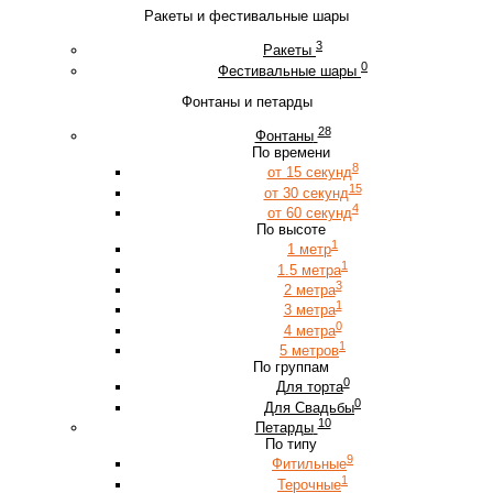
Ракеты и фестивальные шары
3
Ракеты
0
Фестивальные шары
Фонтаны и петарды
28
Фонтаны
По времени
8
от 15 секунд
15
от 30 секунд
4
от 60 секунд
По высоте
1
1 метр
1
1.5 метра
3
2 метра
1
3 метра
0
4 метра
1
5 метров
По группам
0
Для торта
0
Для Свадьбы
10
Петарды
По типу
9
Фитильные
1
Терочные