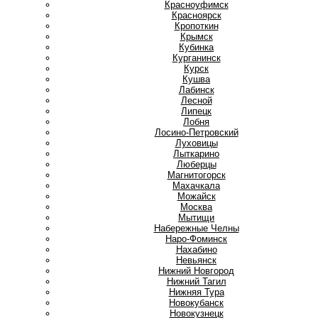
Красноуфимск
Красноярск
Кропоткин
Крымск
Кубинка
Курганинск
Курск
Кушва
Л
Лабинск
Лесной
Липецк
Лобня
Лосино-Петровский
Луховицы
Лыткарино
Люберцы
М
Магнитогорск
Махачкала
Можайск
Москва
Мытищи
Н
Набережные Челны
Наро-Фоминск
Нахабино
Невьянск
Нижний Новгород
Нижний Тагил
Нижняя Тура
Новокубанск
Новокузнецк