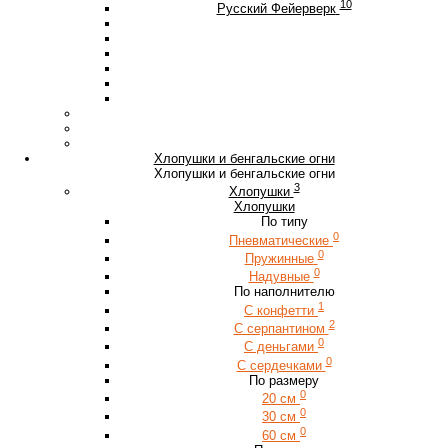
10
Русский Фейерверк
Хлопушки и бенгальские огни
Хлопушки и бенгальские огни
3
Хлопушки
Хлопушки
По типу
0
Пневматические
0
Пружинные
0
Надувные
По наполнителю
1
С конфетти
2
С серпантином
0
С деньгами
0
С сердечками
По размеру
0
20 см
0
30 см
0
60 см