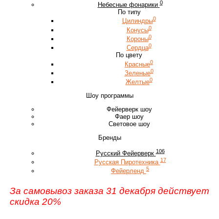
0
Небесные фонарики
По типу
0
Цилиндры
0
Конусы
0
Короны
0
Сердца
По цвету
0
Красные
0
Зеленые
0
Желтые
Шоу программы
Фейерверк шоу
Фаер шоу
Световое шоу
Бренды
106
Русский Фейерверк
17
Русская Пиротехника
5
Фейерленд
За самовывоз заказа 31 декабря действует
скидка 20%