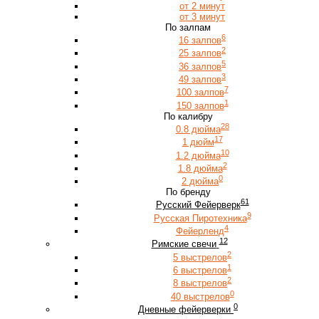
от 2 минут
от 3 минут
По залпам
6
16 залпов
2
25 залпов
5
36 залпов
3
49 залпов
7
100 залпов
1
150 залпов
По калибру
28
0.8 дюйма
17
1 дюйм
10
1.2 дюйма
2
1.8 дюйма
0
2 дюйма
По бренду
61
Русский Фейерверк
9
Русская Пиротехника
4
Фейерленд
12
Римские свечи
2
5 выстрелов
1
6 выстрелов
2
8 выстрелов
0
40 выстрелов
0
Дневные фейерверки