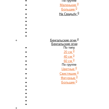
По группе
0
Маленькие
0
Большие
0
На Свадьбу
4
Бенгальские огни
Бенгальские огни
По типу
0
20 см
0
40 см
0
60 см
По группе
0
Цветные
0
Свистящие
0
Фигурные
0
Большие