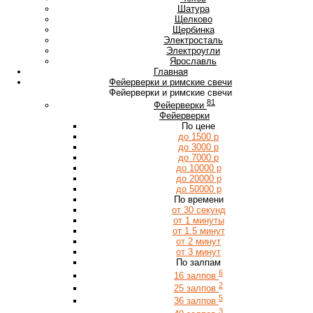
Ш
Шатура
Щ
Щелково
Щербинка
Э
Электросталь
Электроугли
Я
Ярославль
Главная
Фейерверки и римские свечи
Фейерверки и римские свечи
81
Фейерверки
Фейерверки
По цене
до 1500 р
до 3000 р
до 7000 р
до 10000 р
до 20000 р
до 50000 р
По времени
от 30 секунд
от 1 минуты
от 1.5 минут
от 2 минут
от 3 минут
По залпам
6
16 залпов
2
25 залпов
5
36 залпов
3