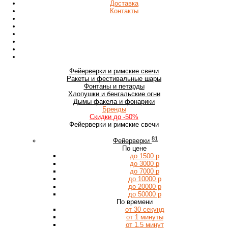
Доставка
Контакты
Фейерверки
и римские свечи
Ракеты
и фестивальные шары
Фонтаны
и петарды
Хлопушки
и бенгальские огни
Дымы
факела и фонарики
Бренды
Скидки
до -50%
Фейерверки и римские свечи
81
Фейерверки
По цене
до 1500 р
до 3000 р
до 7000 р
до 10000 р
до 20000 р
до 50000 р
По времени
от 30 секунд
от 1 минуты
от 1.5 минут