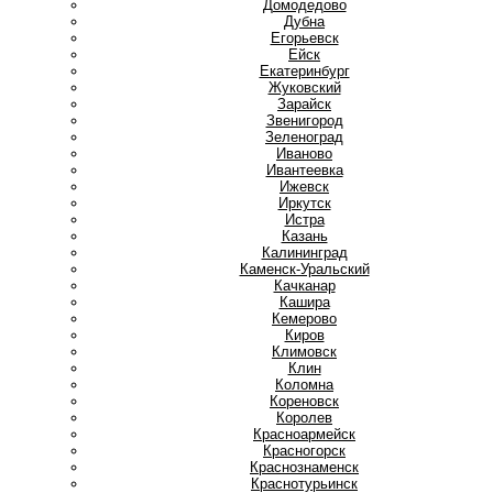
Домодедово
Дубна
Е
Егорьевск
Ейск
Екатеринбург
Ж
Жуковский
З
Зарайск
Звенигород
Зеленоград
И
Иваново
Ивантеевка
Ижевск
Иркутск
Истра
К
Казань
Калининград
Каменск-Уральский
Качканар
Кашира
Кемерово
Киров
Климовск
Клин
Коломна
Кореновск
Королев
Красноармейск
Красногорск
Краснознаменск
Краснотурьинск