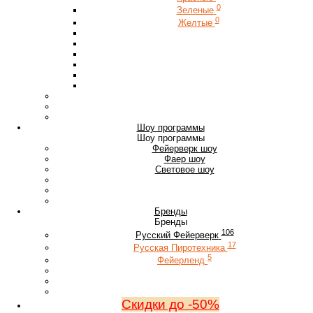
0
Зеленые
0
Желтые
Шоу программы
Шоу программы
Фейерверк шоу
Фаер шоу
Световое шоу
Бренды
Бренды
106
Русский Фейерверк
17
Русская Пиротехника
5
Фейерленд
Скидки до -50%