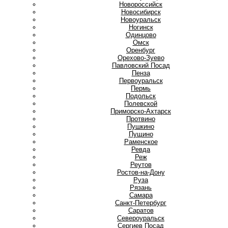
Новороссийск
Новосибирск
Новоуральск
Ногинск
О
Одинцово
Омск
Оренбург
Орехово-Зуево
П
Павловский Посад
Пенза
Первоуральск
Пермь
Подольск
Полевской
Приморско-Ахтарск
Протвино
Пушкино
Пущино
Р
Раменское
Ревда
Реж
Реутов
Ростов-на-Дону
Руза
Рязань
С
Самара
Санкт-Петербург
Саратов
Североуральск
Сергиев Посад