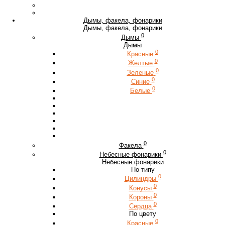
Дымы, факела, фонарики
Дымы, факела, фонарики
0
Дымы
Дымы
0
Красные
0
Желтые
0
Зеленые
0
Синие
0
Белые
0
Факела
0
Небесные фонарики
Небесные фонарики
По типу
0
Цилиндры
0
Конусы
0
Короны
0
Сердца
По цвету
0
Красные