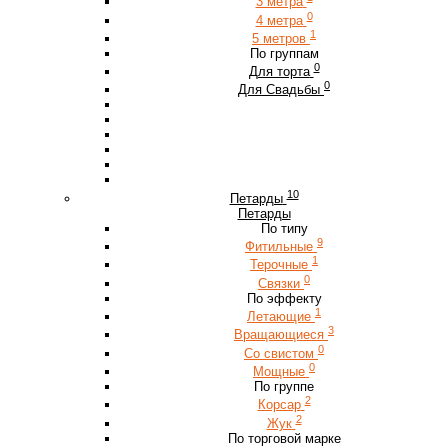
3 метра
0
4 метра
1
5 метров
По группам
0
Для торта
0
Для Свадьбы
10
Петарды
Петарды
По типу
9
Фитильные
1
Терочные
0
Связки
По эффекту
1
Летающие
3
Вращающиеся
0
Со свистом
0
Мощные
По группе
2
Корсар
2
Жук
По торговой марке