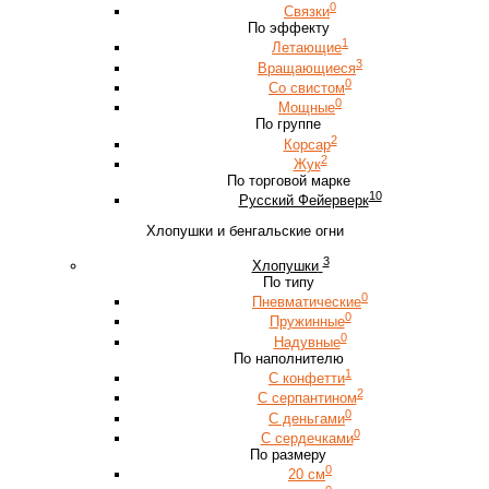
0
Связки
По эффекту
1
Летающие
3
Вращающиеся
0
Со свистом
0
Мощные
По группе
2
Корсар
2
Жук
По торговой марке
10
Русский Фейерверк
Хлопушки и бенгальские огни
3
Хлопушки
По типу
0
Пневматические
0
Пружинные
0
Надувные
По наполнителю
1
С конфетти
2
С серпантином
0
С деньгами
0
С сердечками
По размеру
0
20 см