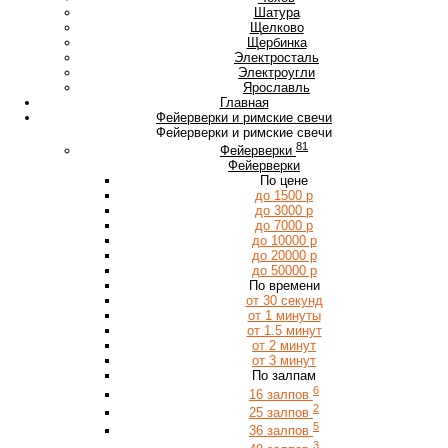
Ш
Шатура
Щ
Щелково
Щербинка
Э
Электросталь
Электроугли
Я
Ярославль
Главная
Фейерверки и римские свечи
Фейерверки и римские свечи
81
Фейерверки
Фейерверки
По цене
до 1500 р
до 3000 р
до 7000 р
до 10000 р
до 20000 р
до 50000 р
По времени
от 30 секунд
от 1 минуты
от 1.5 минут
от 2 минут
от 3 минут
По залпам
6
16 залпов
2
25 залпов
5
36 залпов
3