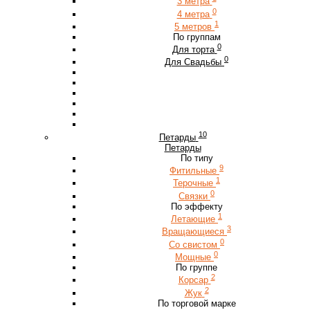
3 метра
0
4 метра
1
5 метров
По группам
0
Для торта
0
Для Свадьбы
10
Петарды
Петарды
По типу
9
Фитильные
1
Терочные
0
Связки
По эффекту
1
Летающие
3
Вращающиеся
0
Со свистом
0
Мощные
По группе
2
Корсар
2
Жук
По торговой марке