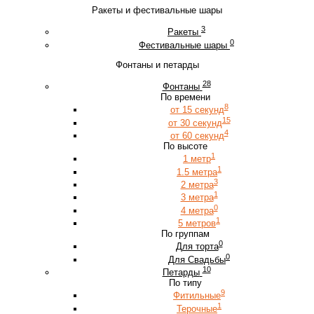
Ракеты и фестивальные шары
3
Ракеты
0
Фестивальные шары
Фонтаны и петарды
28
Фонтаны
По времени
8
от 15 секунд
15
от 30 секунд
4
от 60 секунд
По высоте
1
1 метр
1
1.5 метра
3
2 метра
1
3 метра
0
4 метра
1
5 метров
По группам
0
Для торта
0
Для Свадьбы
10
Петарды
По типу
9
Фитильные
1
Терочные