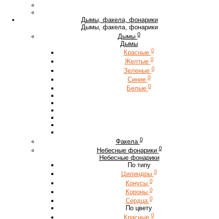
Дымы, факела, фонарики
Дымы, факела, фонарики
0
Дымы
Дымы
0
Красные
0
Желтые
0
Зеленые
0
Синие
0
Белые
0
Факела
0
Небесные фонарики
Небесные фонарики
По типу
0
Цилиндры
0
Конусы
0
Короны
0
Сердца
По цвету
0
Красные