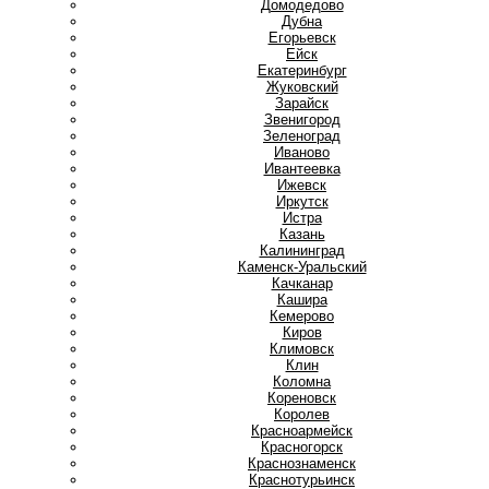
Домодедово
Дубна
Е
Егорьевск
Ейск
Екатеринбург
Ж
Жуковский
З
Зарайск
Звенигород
Зеленоград
И
Иваново
Ивантеевка
Ижевск
Иркутск
Истра
К
Казань
Калининград
Каменск-Уральский
Качканар
Кашира
Кемерово
Киров
Климовск
Клин
Коломна
Кореновск
Королев
Красноармейск
Красногорск
Краснознаменск
Краснотурьинск