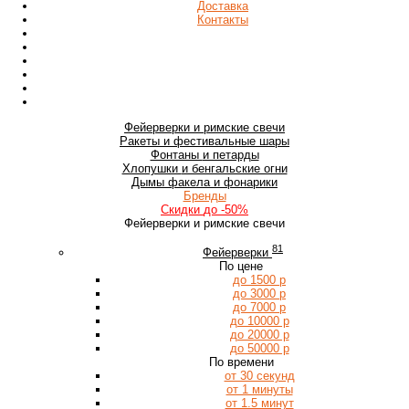
Доставка
Контакты
Фейерверки
и римские свечи
Ракеты
и фестивальные шары
Фонтаны
и петарды
Хлопушки
и бенгальские огни
Дымы
факела и фонарики
Бренды
Скидки
до -50%
Фейерверки и римские свечи
81
Фейерверки
По цене
до 1500 р
до 3000 р
до 7000 р
до 10000 р
до 20000 р
до 50000 р
По времени
от 30 секунд
от 1 минуты
от 1.5 минут