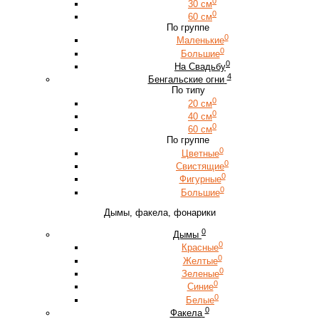
0
30 см
0
60 см
По группе
0
Маленькие
0
Большие
0
На Свадьбу
4
Бенгальские огни
По типу
0
20 см
0
40 см
0
60 см
По группе
0
Цветные
0
Свистящие
0
Фигурные
0
Большие
Дымы, факела, фонарики
0
Дымы
0
Красные
0
Желтые
0
Зеленые
0
Синие
0
Белые
0
Факела