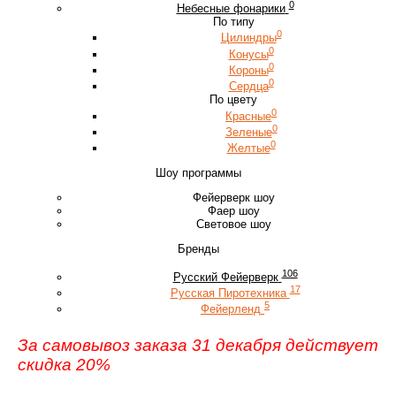
0
Небесные фонарики
По типу
0
Цилиндры
0
Конусы
0
Короны
0
Сердца
По цвету
0
Красные
0
Зеленые
0
Желтые
Шоу программы
Фейерверк шоу
Фаер шоу
Световое шоу
Бренды
106
Русский Фейерверк
17
Русская Пиротехника
5
Фейерленд
За самовывоз заказа 31 декабря действует
скидка 20%