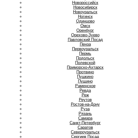
Новороссийск
Новосибирск
Новоуральск
Ногинск
О
Одинцово
Омск
Оренбург
Орехово-Зуево
П
Павловский Посад
Пенза
Первоуральск
Пермь
Подольск
Полевской
Приморско-Ахтарск
Протвино
Пушкино
Пущино
Р
Раменское
Ревда
Реж
Реутов
Ростов-на-Дону
Руза
Рязань
С
Самара
Санкт-Петербург
Саратов
Североуральск
Сергиев Посад