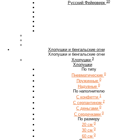
10
Русский Фейерверк
Хлопушки и бенгальские огни
Хлопушки и бенгальские огни
3
Хлопушки
Хлопушки
По типу
0
Пневматические
0
Пружинные
0
Надувные
По наполнителю
1
С конфетти
2
С серпантином
0
С деньгами
0
С сердечками
По размеру
0
20 см
0
30 см
0
60 см