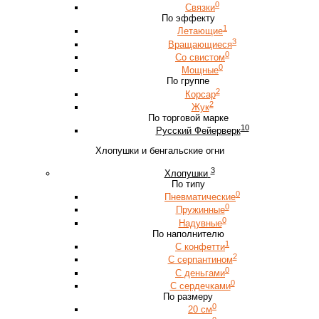
0
Связки
По эффекту
1
Летающие
3
Вращающиеся
0
Со свистом
0
Мощные
По группе
2
Корсар
2
Жук
По торговой марке
10
Русский Фейерверк
Хлопушки и бенгальские огни
3
Хлопушки
По типу
0
Пневматические
0
Пружинные
0
Надувные
По наполнителю
1
С конфетти
2
С серпантином
0
С деньгами
0
С сердечками
По размеру
0
20 см