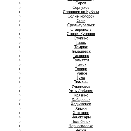
Серов
Серпухов
Славянск-на-Кубани
Солнечногорск
Сочи
Среднеуральск
Ставрополь
Старая Купавна
Ступино
Т
Тверь
Темрюк
Тимашевск
Тихорецк
Тольятти
Томск
Троицк
Туапсе
Тула
Тюмень
У
Ульяновск
Усть-Лабинск
Ф
Фрязино
Х
Хабаровск
Хадыженск
Химки
Хотьково
Ч
Чебоксары
Челябинск
Черноголовка
Чехов