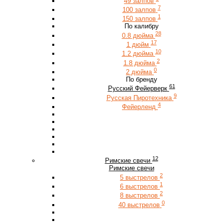
49 залпов
7
100 залпов
1
150 залпов
По калибру
28
0.8 дюйма
17
1 дюйм
10
1.2 дюйма
2
1.8 дюйма
0
2 дюйма
По бренду
61
Русский Фейерверк
9
Русская Пиротехника
4
Фейерленд
12
Римские свечи
Римские свечи
2
5 выстрелов
1
6 выстрелов
2
8 выстрелов
0
40 выстрелов