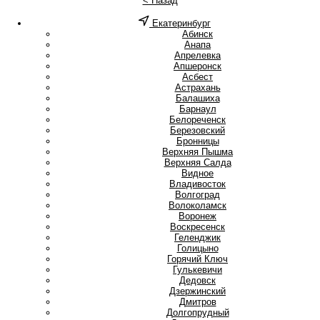
< Назад
Екатеринбург
А
Абинск
Анапа
Апрелевка
Апшеронск
Асбест
Астрахань
Б
Балашиха
Барнаул
Белореченск
Березовский
Бронницы
В
Верхняя Пышма
Верхняя Салда
Видное
Владивосток
Волгоград
Волоколамск
Воронеж
Воскресенск
Г
Геленджик
Голицыно
Горячий Ключ
Гулькевичи
Д
Дедовск
Дзержинский
Дмитров
Долгопрудный