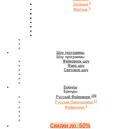
0
Зеленые
0
Желтые
Шоу программы
Шоу программы
Фейерверк шоу
Фаер шоу
Световое шоу
Бренды
Бренды
106
Русский Фейерверк
17
Русская Пиротехника
5
Фейерленд
Скидки до -50%