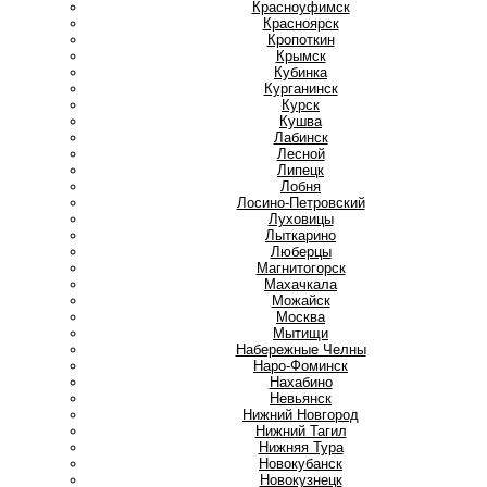
Красноуфимск
Красноярск
Кропоткин
Крымск
Кубинка
Курганинск
Курск
Кушва
Л
Лабинск
Лесной
Липецк
Лобня
Лосино-Петровский
Луховицы
Лыткарино
Люберцы
М
Магнитогорск
Махачкала
Можайск
Москва
Мытищи
Н
Набережные Челны
Наро-Фоминск
Нахабино
Невьянск
Нижний Новгород
Нижний Тагил
Нижняя Тура
Новокубанск
Новокузнецк