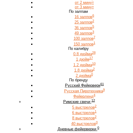
от 2 минут
от 3 минут
По залпам
6
16 залпов
2
25 залпов
5
36 залпов
3
49 залпов
7
100 залпов
1
150 залпов
По калибру
28
0.8 дюйма
17
1 дюйм
10
1.2 дюйма
2
1.8 дюйма
0
2 дюйма
По бренду
61
Русский Фейерверк
9
Русская Пиротехника
4
Фейерленд
12
Римские свечи
2
5 выстрелов
1
6 выстрелов
2
8 выстрелов
0
40 выстрелов
0
Дневные фейерверки