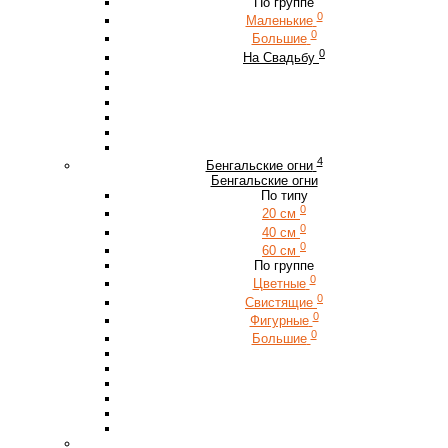
По группе
0
Маленькие
0
Большие
0
На Свадьбу
4
Бенгальские огни
Бенгальские огни
По типу
0
20 см
0
40 см
0
60 см
По группе
0
Цветные
0
Свистящие
0
Фигурные
0
Большие