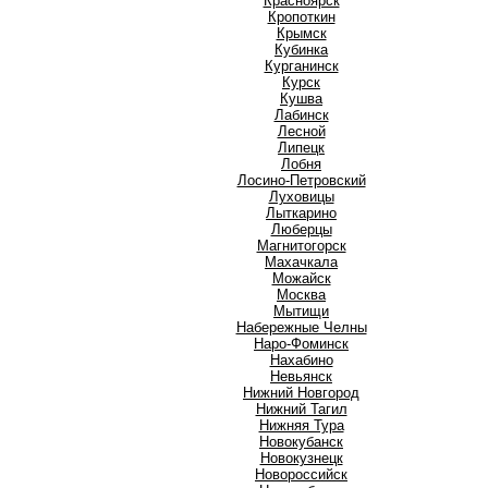
Красноярск
Кропоткин
Крымск
Кубинка
Курганинск
Курск
Кушва
Л
Лабинск
Лесной
Липецк
Лобня
Лосино-Петровский
Луховицы
Лыткарино
Люберцы
М
Магнитогорск
Махачкала
Можайск
Москва
Мытищи
Н
Набережные Челны
Наро-Фоминск
Нахабино
Невьянск
Нижний Новгород
Нижний Тагил
Нижняя Тура
Новокубанск
Новокузнецк
Новороссийск