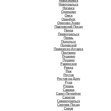
Новосибирск
Новоуральск
Ногинск
О
Одинцово
Омск
Оренбург
Орехово-Зуево
П
Павловский Посад
Пенза
Первоуральск
Пермь
Подольск
Полевской
Приморско-Ахтарск
Протвино
Пушкино
Пущино
Р
Раменское
Ревда
Реж
Реутов
Ростов-на-Дону
Руза
Рязань
С
Самара
Санкт-Петербург
Саратов
Североуральск
Сергиев Посад
Серов