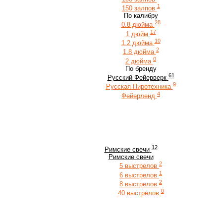
1
150 залпов
По калибру
28
0.8 дюйма
17
1 дюйм
10
1.2 дюйма
2
1.8 дюйма
0
2 дюйма
По бренду
61
Русский Фейерверк
9
Русская Пиротехника
4
Фейерленд
12
Римские свечи
Римские свечи
2
5 выстрелов
1
6 выстрелов
2
8 выстрелов
0
40 выстрелов