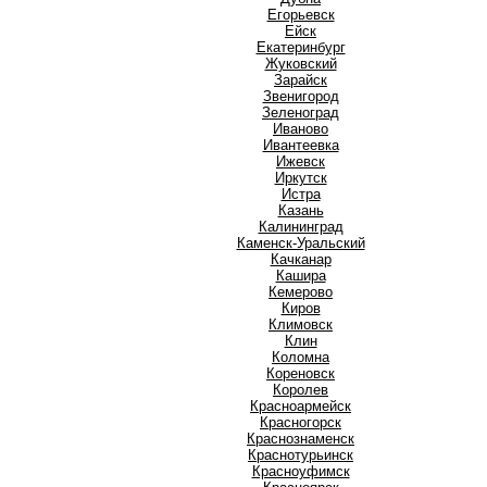
Е
Егорьевск
Ейск
Екатеринбург
Ж
Жуковский
З
Зарайск
Звенигород
Зеленоград
И
Иваново
Ивантеевка
Ижевск
Иркутск
Истра
К
Казань
Калининград
Каменск-Уральский
Качканар
Кашира
Кемерово
Киров
Климовск
Клин
Коломна
Кореновск
Королев
Красноармейск
Красногорск
Краснознаменск
Краснотурьинск
Красноуфимск