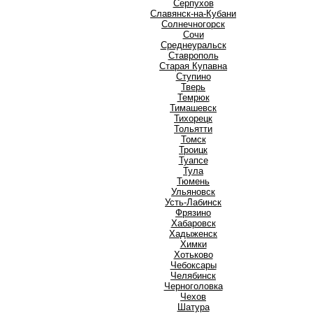
Серпухов
Славянск-на-Кубани
Солнечногорск
Сочи
Среднеуральск
Ставрополь
Старая Купавна
Ступино
Т
Тверь
Темрюк
Тимашевск
Тихорецк
Тольятти
Томск
Троицк
Туапсе
Тула
Тюмень
У
Ульяновск
Усть-Лабинск
Ф
Фрязино
Х
Хабаровск
Хадыженск
Химки
Хотьково
Ч
Чебоксары
Челябинск
Черноголовка
Чехов
Ш
Шатура