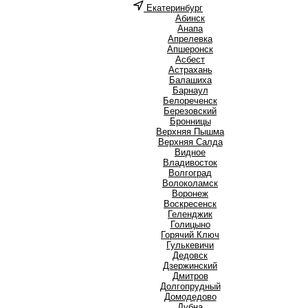
Екатеринбург
А
Абинск
Анапа
Апрелевка
Апшеронск
Асбест
Астрахань
Б
Балашиха
Барнаул
Белореченск
Березовский
Бронницы
В
Верхняя Пышма
Верхняя Салда
Видное
Владивосток
Волгоград
Волоколамск
Воронеж
Воскресенск
Г
Геленджик
Голицыно
Горячий Ключ
Гулькевичи
Д
Дедовск
Дзержинский
Дмитров
Долгопрудный
Домодедово
Дубна