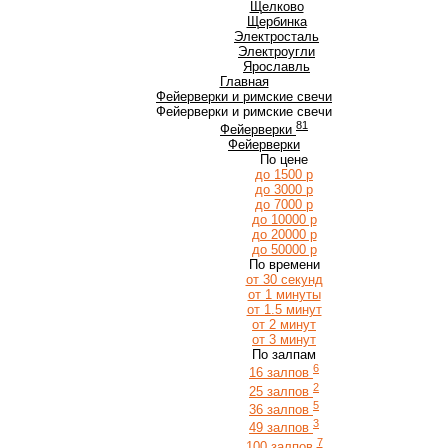
Щ
Щелково
Щербинка
Э
Электросталь
Электроугли
Я
Ярославль
Главная
Фейерверки и римские свечи
Фейерверки и римские свечи
81
Фейерверки
Фейерверки
По цене
до 1500 р
до 3000 р
до 7000 р
до 10000 р
до 20000 р
до 50000 р
По времени
от 30 секунд
от 1 минуты
от 1.5 минут
от 2 минут
от 3 минут
По залпам
6
16 залпов
2
25 залпов
5
36 залпов
3
49 залпов
7
100 залпов