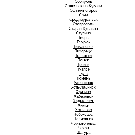
Серпухов
Славянск-на-Кубани
Солнечногорск
Сочи
Среднеуральск
Ставрополь
Старая Купавна
Ступино
Т
Тверь
Темрюк
Тимашевск
Тихорецк
Тольятти
Томск
Троицк
Туапсе
Тула
Тюмень
У
Ульяновск
Усть-Лабинск
Ф
Фрязино
Х
Хабаровск
Хадыженск
Химки
Хотьково
Ч
Чебоксары
Челябинск
Черноголовка
Чехов
Ш
Шатура