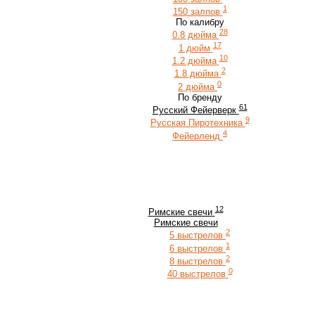
1
150 залпов
По калибру
28
0.8 дюйма
17
1 дюйм
10
1.2 дюйма
2
1.8 дюйма
0
2 дюйма
По бренду
61
Русский Фейерверк
9
Русская Пиротехника
4
Фейерленд
12
Римские свечи
Римские свечи
2
5 выстрелов
1
6 выстрелов
2
8 выстрелов
0
40 выстрелов