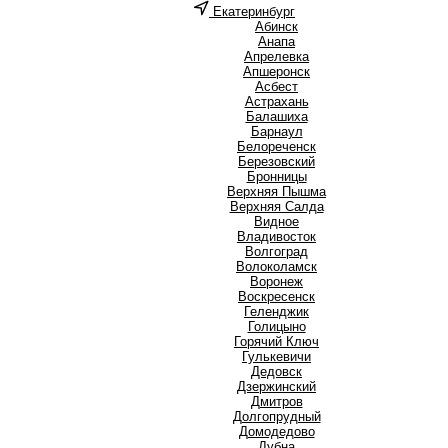
Екатеринбург
А
Абинск
Анапа
Апрелевка
Апшеронск
Асбест
Астрахань
Б
Балашиха
Барнаул
Белореченск
Березовский
Бронницы
В
Верхняя Пышма
Верхняя Салда
Видное
Владивосток
Волгоград
Волоколамск
Воронеж
Воскресенск
Г
Геленджик
Голицыно
Горячий Ключ
Гулькевичи
Д
Дедовск
Дзержинский
Дмитров
Долгопрудный
Домодедово
Дубна