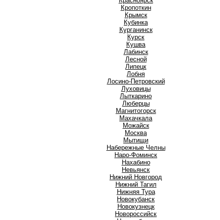
Красноярск
Кропоткин
Крымск
Кубинка
Курганинск
Курск
Кушва
Л
Лабинск
Лесной
Липецк
Лобня
Лосино-Петровский
Луховицы
Лыткарино
Люберцы
М
Магнитогорск
Махачкала
Можайск
Москва
Мытищи
Н
Набережные Челны
Наро-Фоминск
Нахабино
Невьянск
Нижний Новгород
Нижний Тагил
Нижняя Тура
Новокубанск
Новокузнецк
Новороссийск