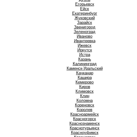
Е
Егорьевск
Ейск
Екатеринбург
Ж
Жуковский
З
Зарайск
Звенигород
Зеленоград
И
Иваново
Ивантеевка
Ижевск
Иркутск
Истра
К
Казань
Калининград
Каменск-Уральский
Качканар
Кашира
Кемерово
Киров
Климовск
Клин
Коломна
Кореновск
Королев
Красноармейск
Красногорск
Краснознаменск
Краснотурьинск
Красноуфимск