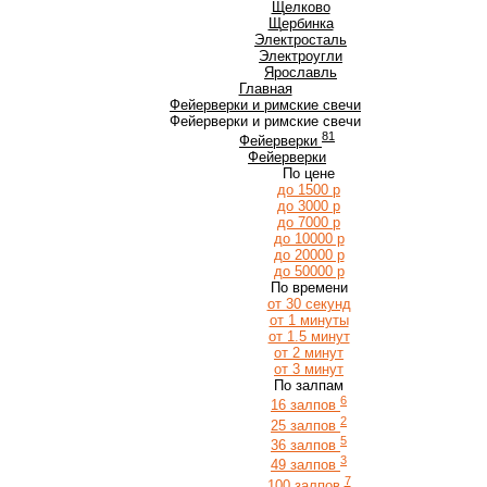
Щ
Щелково
Щербинка
Э
Электросталь
Электроугли
Я
Ярославль
Главная
Фейерверки и римские свечи
Фейерверки и римские свечи
81
Фейерверки
Фейерверки
По цене
до 1500 р
до 3000 р
до 7000 р
до 10000 р
до 20000 р
до 50000 р
По времени
от 30 секунд
от 1 минуты
от 1.5 минут
от 2 минут
от 3 минут
По залпам
6
16 залпов
2
25 залпов
5
36 залпов
3
49 залпов
7
100 залпов