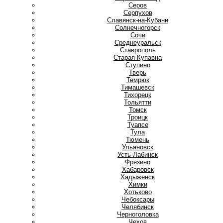
Серов
Серпухов
Славянск-на-Кубани
Солнечногорск
Сочи
Среднеуральск
Ставрополь
Старая Купавна
Ступино
Т
Тверь
Темрюк
Тимашевск
Тихорецк
Тольятти
Томск
Троицк
Туапсе
Тула
Тюмень
У
Ульяновск
Усть-Лабинск
Ф
Фрязино
Х
Хабаровск
Хадыженск
Химки
Хотьково
Ч
Чебоксары
Челябинск
Черноголовка
Чехов