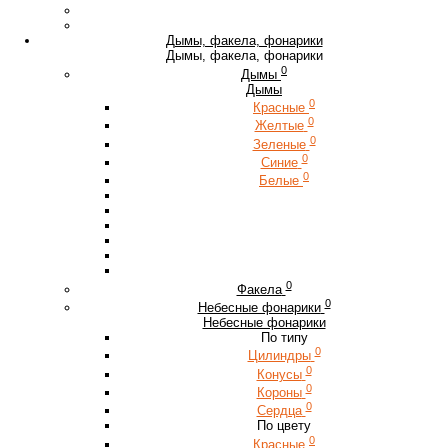
Дымы, факела, фонарики
Дымы, факела, фонарики
0
Дымы
Дымы
0
Красные
0
Желтые
0
Зеленые
0
Синие
0
Белые
0
Факела
0
Небесные фонарики
Небесные фонарики
По типу
0
Цилиндры
0
Конусы
0
Короны
0
Сердца
По цвету
0
Красные