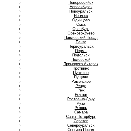
Новороссийск
Новосибирск
Новоуральск
Ногинск
О
Одинцово
Омск
Оренбург
Орехово-Зуево
П
Павловский Посад
Пенза
Первоуральск
Пермь
Подольск
Полевской
Приморско-Ахтарск
Протвино
Пушкино
Пущино
Р
Раменское
Ревда
Реж
Реутов
Ростов-на-Дону
Руза
Рязань
С
Самара
Санкт-Петербург
Саратов
Североуральск
Сергиев Посад