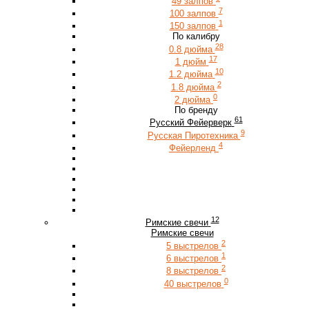
49 залпов
7
100 залпов
1
150 залпов
По калибру
28
0.8 дюйма
17
1 дюйм
10
1.2 дюйма
2
1.8 дюйма
0
2 дюйма
По бренду
61
Русский Фейерверк
9
Русская Пиротехника
4
Фейерленд
12
Римские свечи
Римские свечи
2
5 выстрелов
1
6 выстрелов
2
8 выстрелов
0
40 выстрелов