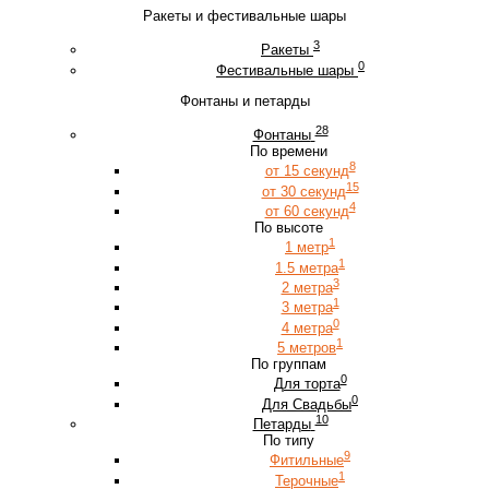
Ракеты и фестивальные шары
3
Ракеты
0
Фестивальные шары
Фонтаны и петарды
28
Фонтаны
По времени
8
от 15 секунд
15
от 30 секунд
4
от 60 секунд
По высоте
1
1 метр
1
1.5 метра
3
2 метра
1
3 метра
0
4 метра
1
5 метров
По группам
0
Для торта
0
Для Свадьбы
10
Петарды
По типу
9
Фитильные
1
Терочные