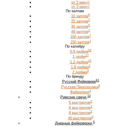
от 2 минут
от 3 минут
По залпам
6
16 залпов
2
25 залпов
5
36 залпов
3
49 залпов
7
100 залпов
1
150 залпов
По калибру
28
0.8 дюйма
17
1 дюйм
10
1.2 дюйма
2
1.8 дюйма
0
2 дюйма
По бренду
61
Русский Фейерверк
9
Русская Пиротехника
4
Фейерленд
12
Римские свечи
2
5 выстрелов
1
6 выстрелов
2
8 выстрелов
0
40 выстрелов
0
Дневные фейерверки