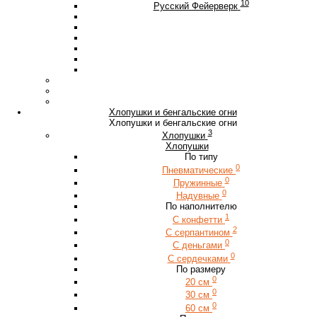
10
Русский Фейерверк
Хлопушки и бенгальские огни
Хлопушки и бенгальские огни
3
Хлопушки
Хлопушки
По типу
0
Пневматические
0
Пружинные
0
Надувные
По наполнителю
1
С конфетти
2
С серпантином
0
С деньгами
0
С сердечками
По размеру
0
20 см
0
30 см
0
60 см