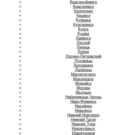
Красноуфимск
Красноярск
Кропоткин
Крымск
Кубинка
Курганинск
Курск
Кушва
Л
Лабинск
Лесной
Липецк
Лобня
Лосино-Петровский
Луховицы
Лыткарино
Люберцы
М
Магнитогорск
Махачкала
Можайск
Москва
Мытищи
Н
Набережные Челны
Наро-Фоминск
Нахабино
Невьянск
Нижний Новгород
Нижний Тагил
Нижняя Тура
Новокубанск
Новокузнецк