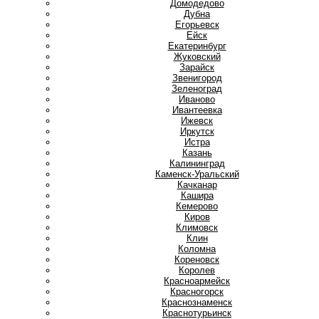
Домодедово
Дубна
Е
Егорьевск
Ейск
Екатеринбург
Ж
Жуковский
З
Зарайск
Звенигород
Зеленоград
И
Иваново
Ивантеевка
Ижевск
Иркутск
Истра
К
Казань
Калининград
Каменск-Уральский
Качканар
Кашира
Кемерово
Киров
Климовск
Клин
Коломна
Кореновск
Королев
Красноармейск
Красногорск
Краснознаменск
Краснотурьинск