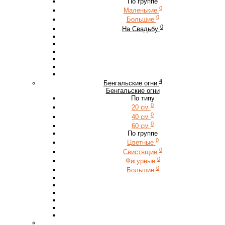
По группе
0
Маленькие
0
Большие
0
На Свадьбу
4
Бенгальские огни
Бенгальские огни
По типу
0
20 см
0
40 см
0
60 см
По группе
0
Цветные
0
Свистящие
0
Фигурные
0
Большие