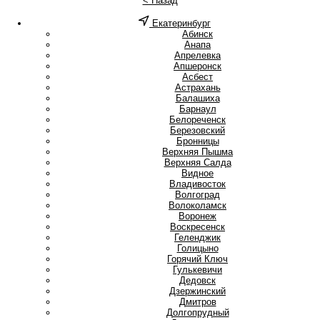
< Назад
Екатеринбург
А
Абинск
Анапа
Апрелевка
Апшеронск
Асбест
Астрахань
Б
Балашиха
Барнаул
Белореченск
Березовский
Бронницы
В
Верхняя Пышма
Верхняя Салда
Видное
Владивосток
Волгоград
Волоколамск
Воронеж
Воскресенск
Г
Геленджик
Голицыно
Горячий Ключ
Гулькевичи
Д
Дедовск
Дзержинский
Дмитров
Долгопрудный