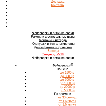
Доставка
Контакты
Фейерверки
и римские свечи
Ракеты
и фестивальные шары
Фонтаны
и петарды
Хлопушки
и бенгальские огни
Дымы
факела и фонарики
Бренды
Скидки
до -50%
Фейерверки и римские свечи
81
Фейерверки
По цене
до 1500 р
до 3000 р
до 7000 р
до 10000 р
до 20000 р
до 50000 р
По времени
от 30 секунд
от 1 минуты
от 1.5 минут