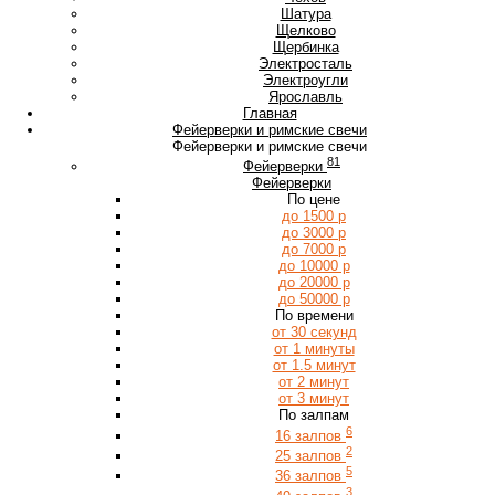
Ш
Шатура
Щ
Щелково
Щербинка
Э
Электросталь
Электроугли
Я
Ярославль
Главная
Фейерверки и римские свечи
Фейерверки и римские свечи
81
Фейерверки
Фейерверки
По цене
до 1500 р
до 3000 р
до 7000 р
до 10000 р
до 20000 р
до 50000 р
По времени
от 30 секунд
от 1 минуты
от 1.5 минут
от 2 минут
от 3 минут
По залпам
6
16 залпов
2
25 залпов
5
36 залпов
3