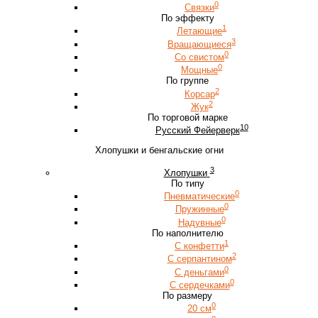
0
Связки
По эффекту
1
Летающие
3
Вращающиеся
0
Со свистом
0
Мощные
По группе
2
Корсар
2
Жук
По торговой марке
10
Русский Фейерверк
Хлопушки и бенгальские огни
3
Хлопушки
По типу
0
Пневматические
0
Пружинные
0
Надувные
По наполнителю
1
С конфетти
2
С серпантином
0
С деньгами
0
С сердечками
По размеру
0
20 см