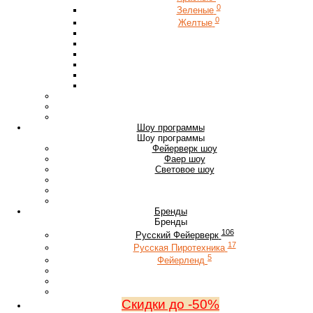
0
Зеленые
0
Желтые
Шоу программы
Шоу программы
Фейерверк шоу
Фаер шоу
Световое шоу
Бренды
Бренды
106
Русский Фейерверк
17
Русская Пиротехника
5
Фейерленд
Скидки до -50%