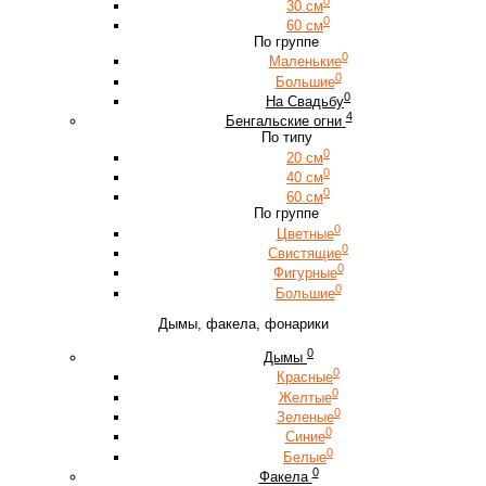
0
30 см
0
60 см
По группе
0
Маленькие
0
Большие
0
На Свадьбу
4
Бенгальские огни
По типу
0
20 см
0
40 см
0
60 см
По группе
0
Цветные
0
Свистящие
0
Фигурные
0
Большие
Дымы, факела, фонарики
0
Дымы
0
Красные
0
Желтые
0
Зеленые
0
Синие
0
Белые
0
Факела