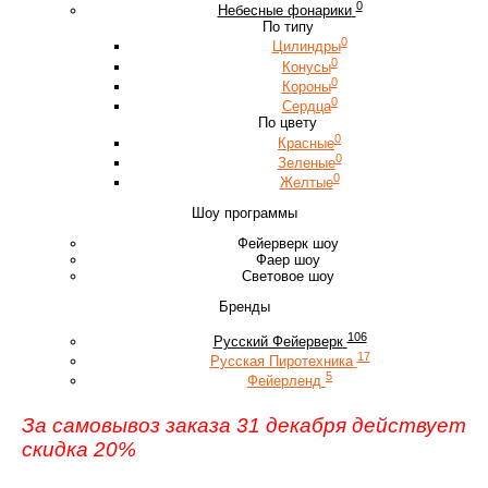
0
Небесные фонарики
По типу
0
Цилиндры
0
Конусы
0
Короны
0
Сердца
По цвету
0
Красные
0
Зеленые
0
Желтые
Шоу программы
Фейерверк шоу
Фаер шоу
Световое шоу
Бренды
106
Русский Фейерверк
17
Русская Пиротехника
5
Фейерленд
За самовывоз заказа 31 декабря действует
скидка 20%