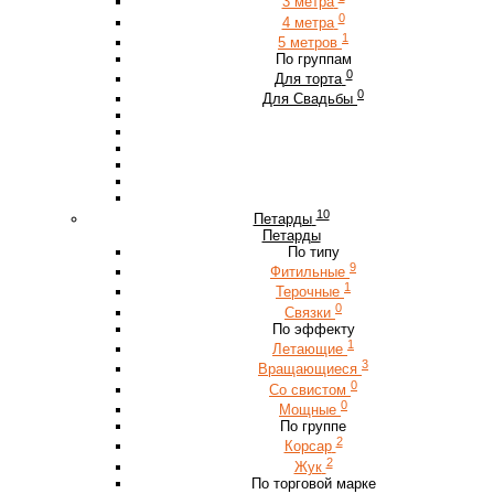
3 метра
0
4 метра
1
5 метров
По группам
0
Для торта
0
Для Свадьбы
10
Петарды
Петарды
По типу
9
Фитильные
1
Терочные
0
Связки
По эффекту
1
Летающие
3
Вращающиеся
0
Со свистом
0
Мощные
По группе
2
Корсар
2
Жук
По торговой марке