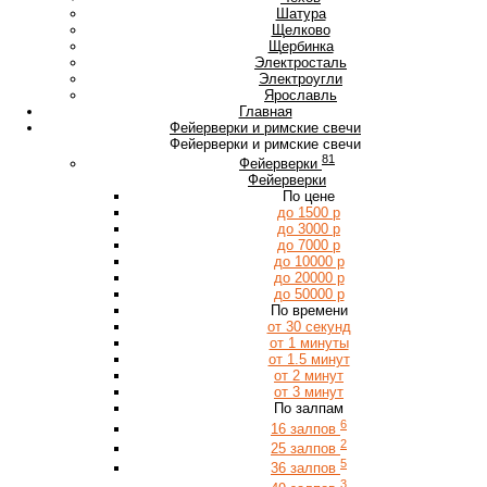
Ш
Шатура
Щ
Щелково
Щербинка
Э
Электросталь
Электроугли
Я
Ярославль
Главная
Фейерверки и римские свечи
Фейерверки и римские свечи
81
Фейерверки
Фейерверки
По цене
до 1500 р
до 3000 р
до 7000 р
до 10000 р
до 20000 р
до 50000 р
По времени
от 30 секунд
от 1 минуты
от 1.5 минут
от 2 минут
от 3 минут
По залпам
6
16 залпов
2
25 залпов
5
36 залпов
3