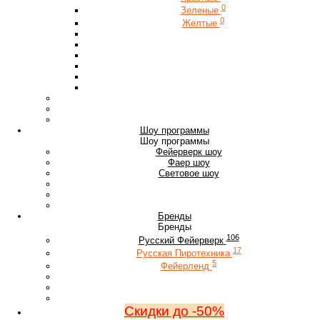
0
Зеленые
0
Желтые
Шоу программы
Шоу программы
Фейерверк шоу
Фаер шоу
Световое шоу
Бренды
Бренды
106
Русский Фейерверк
17
Русская Пиротехника
5
Фейерленд
Скидки до -50%