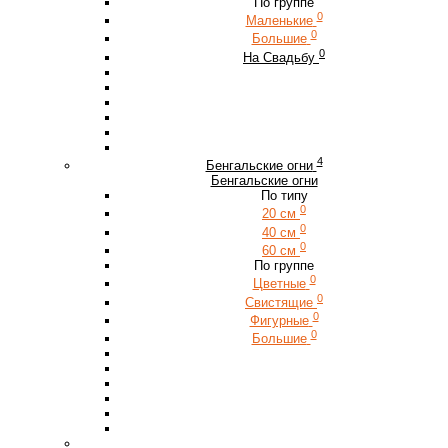
По группе
0
Маленькие
0
Большие
0
На Свадьбу
4
Бенгальские огни
Бенгальские огни
По типу
0
20 см
0
40 см
0
60 см
По группе
0
Цветные
0
Свистящие
0
Фигурные
0
Большие