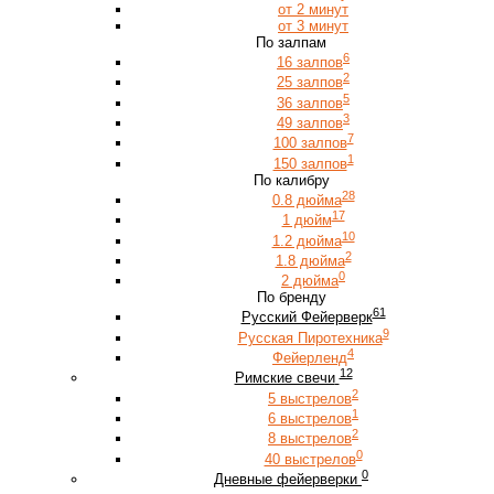
от 2 минут
от 3 минут
По залпам
6
16 залпов
2
25 залпов
5
36 залпов
3
49 залпов
7
100 залпов
1
150 залпов
По калибру
28
0.8 дюйма
17
1 дюйм
10
1.2 дюйма
2
1.8 дюйма
0
2 дюйма
По бренду
61
Русский Фейерверк
9
Русская Пиротехника
4
Фейерленд
12
Римские свечи
2
5 выстрелов
1
6 выстрелов
2
8 выстрелов
0
40 выстрелов
0
Дневные фейерверки