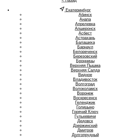
< Назад
Екатеринбург
А
Абинск
Анапа
Апрелевка
Апшеронск
Асбест
Астрахань
Б
Балашиха
Барнаул
Белореченск
Березовский
Бронницы
В
Верхняя Пышма
Верхняя Салда
Видное
Владивосток
Волгоград
Волоколамск
Воронеж
Воскресенск
Г
Геленджик
Голицыно
Горячий Ключ
Гулькевичи
Д
Дедовск
Дзержинский
Дмитров
Долгопрудный