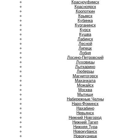
Красноуфимск
Красноярск
Кропоткин
Крымск
Кубинка
Курганинск
Курск
Кушва
Л
Лабинск
Лесной
Липецк
Лобня
Лосино-Петровский
Луховицы
Лыткарино
Люберцы
М
Магнитогорск
Махачкала
Можайск
Москва
Мытищи
Н
Набережные Челны
Наро-Фоминск
Нахабино
Невьянск
Нижний Новгород
Нижний Тагил
Нижняя Тура
Новокубанск
Новокузнецк