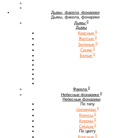
Дымы, факела, фонарики
Дымы, факела, фонарики
0
Дымы
Дымы
0
Красные
0
Желтые
0
Зеленые
0
Синие
0
Белые
0
Факела
0
Небесные фонарики
Небесные фонарики
По типу
0
Цилиндры
0
Конусы
0
Короны
0
Сердца
По цвету
0
Красные