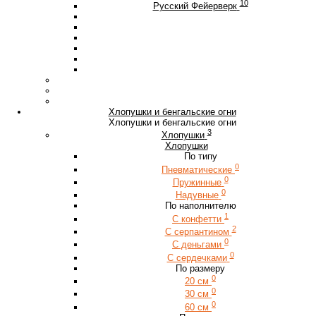
10
Русский Фейерверк
Хлопушки и бенгальские огни
Хлопушки и бенгальские огни
3
Хлопушки
Хлопушки
По типу
0
Пневматические
0
Пружинные
0
Надувные
По наполнителю
1
С конфетти
2
С серпантином
0
С деньгами
0
С сердечками
По размеру
0
20 см
0
30 см
0
60 см