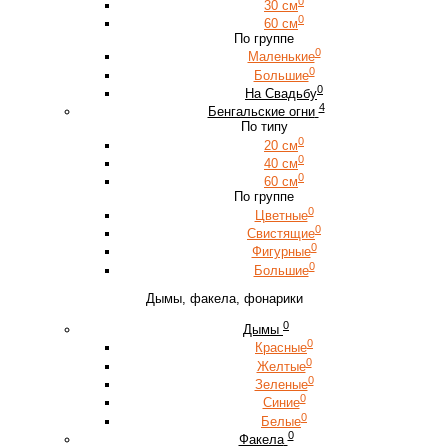
0
30 см
0
60 см
По группе
0
Маленькие
0
Большие
0
На Свадьбу
4
Бенгальские огни
По типу
0
20 см
0
40 см
0
60 см
По группе
0
Цветные
0
Свистящие
0
Фигурные
0
Большие
Дымы, факела, фонарики
0
Дымы
0
Красные
0
Желтые
0
Зеленые
0
Синие
0
Белые
0
Факела