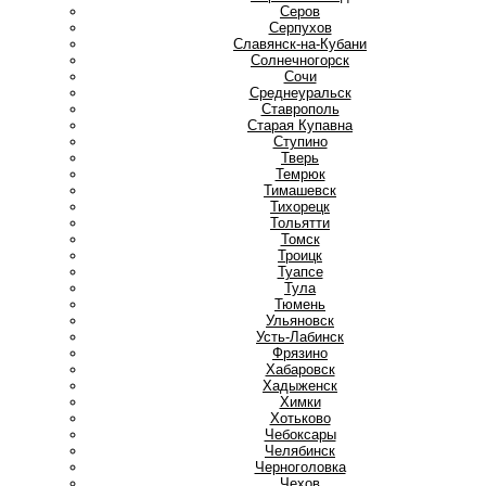
Серов
Серпухов
Славянск-на-Кубани
Солнечногорск
Сочи
Среднеуральск
Ставрополь
Старая Купавна
Ступино
Т
Тверь
Темрюк
Тимашевск
Тихорецк
Тольятти
Томск
Троицк
Туапсе
Тула
Тюмень
У
Ульяновск
Усть-Лабинск
Ф
Фрязино
Х
Хабаровск
Хадыженск
Химки
Хотьково
Ч
Чебоксары
Челябинск
Черноголовка
Чехов