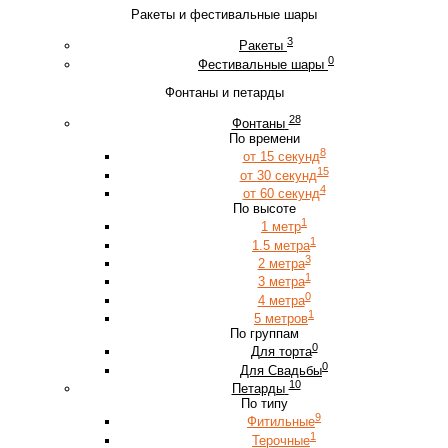
Ракеты и фестивальные шары
3
Ракеты
0
Фестивальные шары
Фонтаны и петарды
28
Фонтаны
По времени
8
от 15 секунд
15
от 30 секунд
4
от 60 секунд
По высоте
1
1 метр
1
1.5 метра
3
2 метра
1
3 метра
0
4 метра
1
5 метров
По группам
0
Для торта
0
Для Свадьбы
10
Петарды
По типу
9
Фитильные
1
Терочные