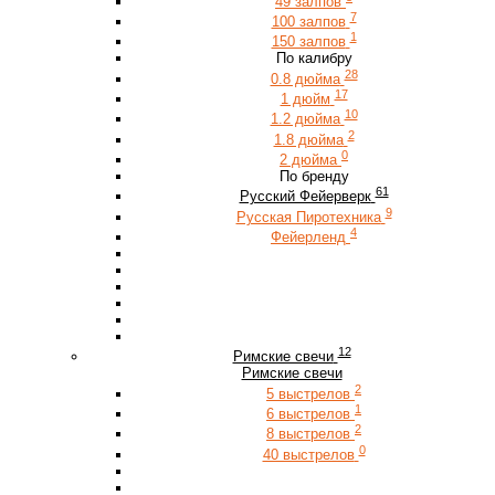
49 залпов
7
100 залпов
1
150 залпов
По калибру
28
0.8 дюйма
17
1 дюйм
10
1.2 дюйма
2
1.8 дюйма
0
2 дюйма
По бренду
61
Русский Фейерверк
9
Русская Пиротехника
4
Фейерленд
12
Римские свечи
Римские свечи
2
5 выстрелов
1
6 выстрелов
2
8 выстрелов
0
40 выстрелов