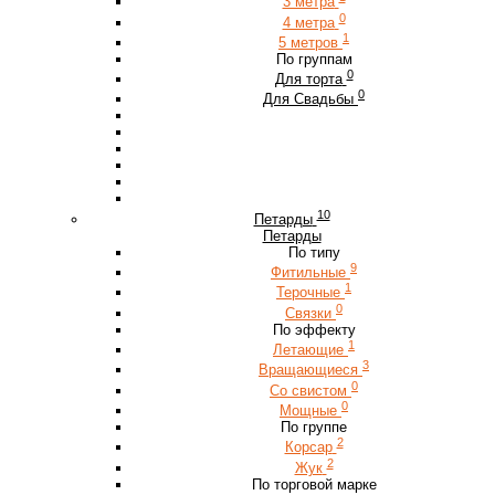
3 метра
0
4 метра
1
5 метров
По группам
0
Для торта
0
Для Свадьбы
10
Петарды
Петарды
По типу
9
Фитильные
1
Терочные
0
Связки
По эффекту
1
Летающие
3
Вращающиеся
0
Со свистом
0
Мощные
По группе
2
Корсар
2
Жук
По торговой марке