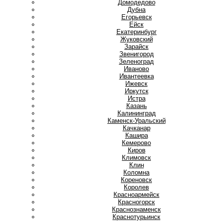
Домодедово
Дубна
Е
Егорьевск
Ейск
Екатеринбург
Ж
Жуковский
З
Зарайск
Звенигород
Зеленоград
И
Иваново
Ивантеевка
Ижевск
Иркутск
Истра
К
Казань
Калининград
Каменск-Уральский
Качканар
Кашира
Кемерово
Киров
Климовск
Клин
Коломна
Кореновск
Королев
Красноармейск
Красногорск
Краснознаменск
Краснотурьинск