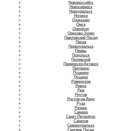
Новороссийск
Новосибирск
Новоуральск
Ногинск
О
Одинцово
Омск
Оренбург
Орехово-Зуево
П
Павловский Посад
Пенза
Первоуральск
Пермь
Подольск
Полевской
Приморско-Ахтарск
Протвино
Пушкино
Пущино
Р
Раменское
Ревда
Реж
Реутов
Ростов-на-Дону
Руза
Рязань
С
Самара
Санкт-Петербург
Саратов
Североуральск
Сергиев Посад