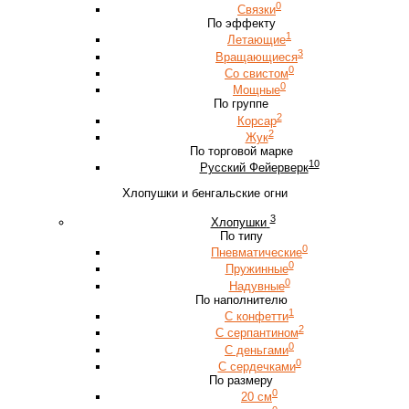
0
Связки
По эффекту
1
Летающие
3
Вращающиеся
0
Со свистом
0
Мощные
По группе
2
Корсар
2
Жук
По торговой марке
10
Русский Фейерверк
Хлопушки и бенгальские огни
3
Хлопушки
По типу
0
Пневматические
0
Пружинные
0
Надувные
По наполнителю
1
С конфетти
2
С серпантином
0
С деньгами
0
С сердечками
По размеру
0
20 см