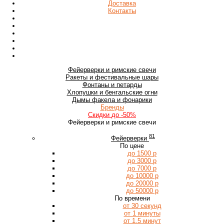
Доставка
Контакты
Фейерверки
и римские свечи
Ракеты
и фестивальные шары
Фонтаны
и петарды
Хлопушки
и бенгальские огни
Дымы
факела и фонарики
Бренды
Скидки
до -50%
Фейерверки и римские свечи
81
Фейерверки
По цене
до 1500 р
до 3000 р
до 7000 р
до 10000 р
до 20000 р
до 50000 р
По времени
от 30 секунд
от 1 минуты
от 1.5 минут