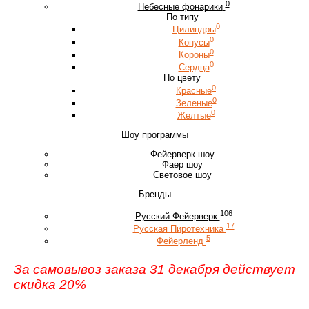
0
Небесные фонарики
По типу
0
Цилиндры
0
Конусы
0
Короны
0
Сердца
По цвету
0
Красные
0
Зеленые
0
Желтые
Шоу программы
Фейерверк шоу
Фаер шоу
Световое шоу
Бренды
106
Русский Фейерверк
17
Русская Пиротехника
5
Фейерленд
За самовывоз заказа 31 декабря действует
скидка 20%