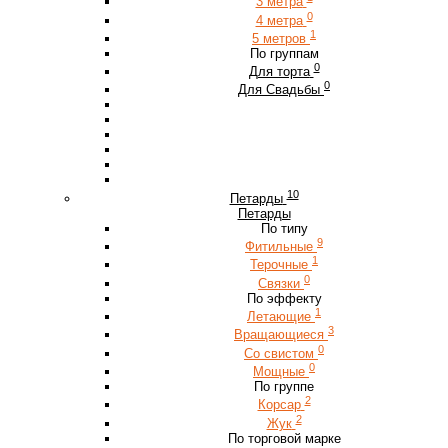
3 метра
0
4 метра
1
5 метров
По группам
0
Для торта
0
Для Свадьбы
10
Петарды
Петарды
По типу
9
Фитильные
1
Терочные
0
Связки
По эффекту
1
Летающие
3
Вращающиеся
0
Со свистом
0
Мощные
По группе
2
Корсар
2
Жук
По торговой марке