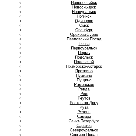
Новороссийск
Новосибирск
Новоуральск
Ногинск
О
Одинцово
Омск
Оренбург
Орехово-Зуево
П
Павловский Посад
Пенза
Первоуральск
Пермь
Подольск
Полевской
Приморско-Ахтарск
Протвино
Пушкино
Пущино
Р
Раменское
Ревда
Реж
Реутов
Ростов-на-Дону
Руза
Рязань
С
Самара
Санкт-Петербург
Саратов
Североуральск
Сергиев Посад