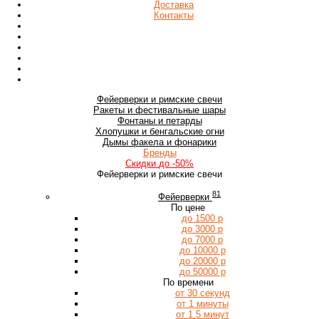
Доставка
Контакты
Фейерверки
и римские свечи
Ракеты
и фестивальные шары
Фонтаны
и петарды
Хлопушки
и бенгальские огни
Дымы
факела и фонарики
Бренды
Скидки
до -50%
Фейерверки и римские свечи
81
Фейерверки
По цене
до 1500 р
до 3000 р
до 7000 р
до 10000 р
до 20000 р
до 50000 р
По времени
от 30 секунд
от 1 минуты
от 1.5 минут