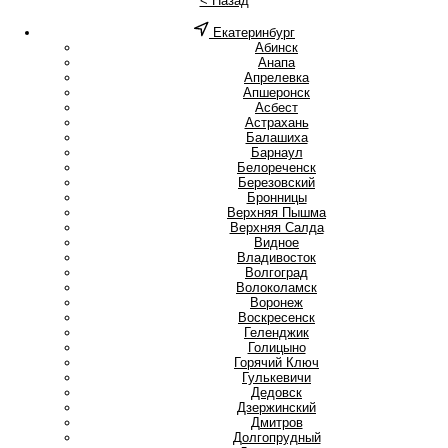
< Назад
Екатеринбург
А
Абинск
Анапа
Апрелевка
Апшеронск
Асбест
Астрахань
Б
Балашиха
Барнаул
Белореченск
Березовский
Бронницы
В
Верхняя Пышма
Верхняя Салда
Видное
Владивосток
Волгоград
Волоколамск
Воронеж
Воскресенск
Г
Геленджик
Голицыно
Горячий Ключ
Гулькевичи
Д
Дедовск
Дзержинский
Дмитров
Долгопрудный