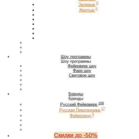
0
Зеленые
0
Желтые
Шоу программы
Шоу программы
Фейерверк шоу
Фаер шоу
Световое шоу
Бренды
Бренды
106
Русский Фейерверк
17
Русская Пиротехника
5
Фейерленд
Скидки до -50%