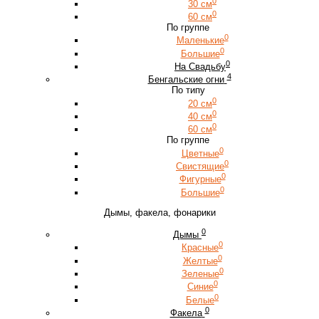
0
30 см
0
60 см
По группе
0
Маленькие
0
Большие
0
На Свадьбу
4
Бенгальские огни
По типу
0
20 см
0
40 см
0
60 см
По группе
0
Цветные
0
Свистящие
0
Фигурные
0
Большие
Дымы, факела, фонарики
0
Дымы
0
Красные
0
Желтые
0
Зеленые
0
Синие
0
Белые
0
Факела