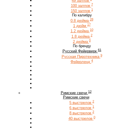
49 залпов
7
100 залпов
1
150 залпов
По калибру
28
0.8 дюйма
17
1 дюйм
10
1.2 дюйма
2
1.8 дюйма
0
2 дюйма
По бренду
61
Русский Фейерверк
9
Русская Пиротехника
4
Фейерленд
12
Римские свечи
Римские свечи
2
5 выстрелов
1
6 выстрелов
2
8 выстрелов
0
40 выстрелов