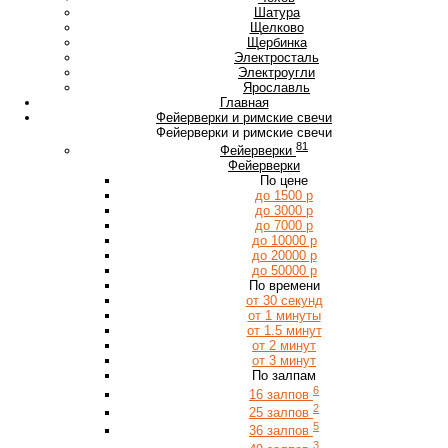
Ш
Шатура
Щ
Щелково
Щербинка
Э
Электросталь
Электроугли
Я
Ярославль
Главная
Фейерверки и римские свечи
Фейерверки и римские свечи
81
Фейерверки
Фейерверки
По цене
до 1500 р
до 3000 р
до 7000 р
до 10000 р
до 20000 р
до 50000 р
По времени
от 30 секунд
от 1 минуты
от 1.5 минут
от 2 минут
от 3 минут
По залпам
6
16 залпов
2
25 залпов
5
36 залпов
3