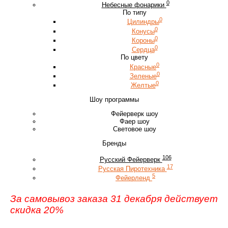
0
Небесные фонарики
По типу
0
Цилиндры
0
Конусы
0
Короны
0
Сердца
По цвету
0
Красные
0
Зеленые
0
Желтые
Шоу программы
Фейерверк шоу
Фаер шоу
Световое шоу
Бренды
106
Русский Фейерверк
17
Русская Пиротехника
5
Фейерленд
За самовывоз заказа 31 декабря действует
скидка 20%