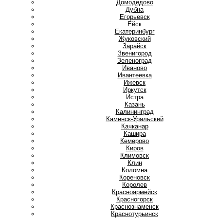
Домодедово
Дубна
Е
Егорьевск
Ейск
Екатеринбург
Ж
Жуковский
З
Зарайск
Звенигород
Зеленоград
И
Иваново
Ивантеевка
Ижевск
Иркутск
Истра
К
Казань
Калининград
Каменск-Уральский
Качканар
Кашира
Кемерово
Киров
Климовск
Клин
Коломна
Кореновск
Королев
Красноармейск
Красногорск
Краснознаменск
Краснотурьинск