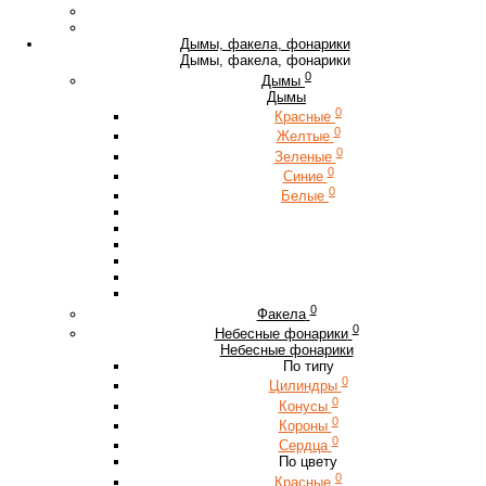
Дымы, факела, фонарики
Дымы, факела, фонарики
0
Дымы
Дымы
0
Красные
0
Желтые
0
Зеленые
0
Синие
0
Белые
0
Факела
0
Небесные фонарики
Небесные фонарики
По типу
0
Цилиндры
0
Конусы
0
Короны
0
Сердца
По цвету
0
Красные