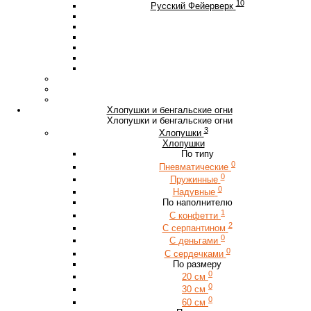
10
Русский Фейерверк
Хлопушки и бенгальские огни
Хлопушки и бенгальские огни
3
Хлопушки
Хлопушки
По типу
0
Пневматические
0
Пружинные
0
Надувные
По наполнителю
1
С конфетти
2
С серпантином
0
С деньгами
0
С сердечками
По размеру
0
20 см
0
30 см
0
60 см