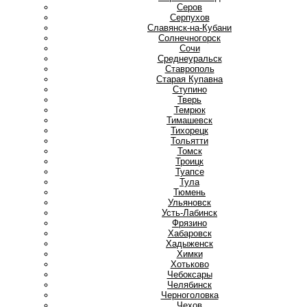
Серов
Серпухов
Славянск-на-Кубани
Солнечногорск
Сочи
Среднеуральск
Ставрополь
Старая Купавна
Ступино
Т
Тверь
Темрюк
Тимашевск
Тихорецк
Тольятти
Томск
Троицк
Туапсе
Тула
Тюмень
У
Ульяновск
Усть-Лабинск
Ф
Фрязино
Х
Хабаровск
Хадыженск
Химки
Хотьково
Ч
Чебоксары
Челябинск
Черноголовка
Чехов