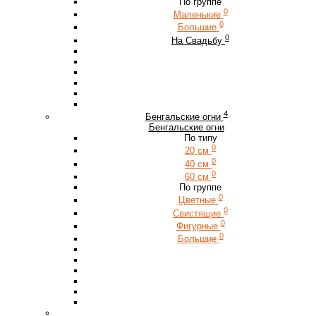
По группе
0
Маленькие
0
Большие
0
На Свадьбу
4
Бенгальские огни
Бенгальские огни
По типу
0
20 см
0
40 см
0
60 см
По группе
0
Цветные
0
Свистящие
0
Фигурные
0
Большие