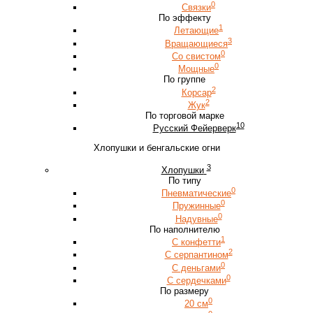
0
Связки
По эффекту
1
Летающие
3
Вращающиеся
0
Со свистом
0
Мощные
По группе
2
Корсар
2
Жук
По торговой марке
10
Русский Фейерверк
Хлопушки и бенгальские огни
3
Хлопушки
По типу
0
Пневматические
0
Пружинные
0
Надувные
По наполнителю
1
С конфетти
2
С серпантином
0
С деньгами
0
С сердечками
По размеру
0
20 см