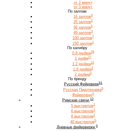
от 2 минут
от 3 минут
По залпам
6
16 залпов
2
25 залпов
5
36 залпов
3
49 залпов
7
100 залпов
1
150 залпов
По калибру
28
0.8 дюйма
17
1 дюйм
10
1.2 дюйма
2
1.8 дюйма
0
2 дюйма
По бренду
61
Русский Фейерверк
9
Русская Пиротехника
4
Фейерленд
12
Римские свечи
2
5 выстрелов
1
6 выстрелов
2
8 выстрелов
0
40 выстрелов
0
Дневные фейерверки