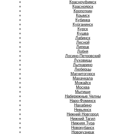
Красноуфимск
Красноярск
Кропоткин
Крымск
Кубинка
Курганинск
Курск
Кушва
Л
Лабинск
Лесной
Липецк
Лобня
Лосино-Петровский
Луховицы
Лыткарино
Люберцы
М
Магнитогорск
Махачкала
Можайск
Москва
Мытищи
Н
Набережные Челны
Наро-Фоминск
Нахабино
Невьянск
Нижний Новгород
Нижний Тагил
Нижняя Тура
Новокубанск
Новокузнецк