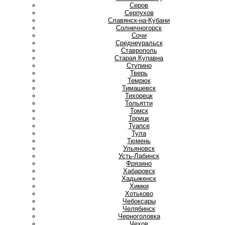
Серов
Серпухов
Славянск-на-Кубани
Солнечногорск
Сочи
Среднеуральск
Ставрополь
Старая Купавна
Ступино
Т
Тверь
Темрюк
Тимашевск
Тихорецк
Тольятти
Томск
Троицк
Туапсе
Тула
Тюмень
У
Ульяновск
Усть-Лабинск
Ф
Фрязино
Х
Хабаровск
Хадыженск
Химки
Хотьково
Ч
Чебоксары
Челябинск
Черноголовка
Чехов