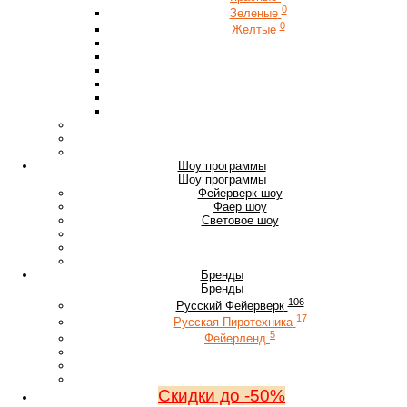
0
Зеленые
0
Желтые
Шоу программы
Шоу программы
Фейерверк шоу
Фаер шоу
Световое шоу
Бренды
Бренды
106
Русский Фейерверк
17
Русская Пиротехника
5
Фейерленд
Скидки до -50%