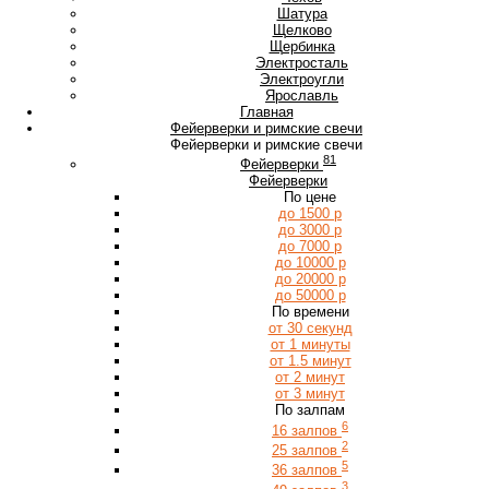
Ш
Шатура
Щ
Щелково
Щербинка
Э
Электросталь
Электроугли
Я
Ярославль
Главная
Фейерверки и римские свечи
Фейерверки и римские свечи
81
Фейерверки
Фейерверки
По цене
до 1500 р
до 3000 р
до 7000 р
до 10000 р
до 20000 р
до 50000 р
По времени
от 30 секунд
от 1 минуты
от 1.5 минут
от 2 минут
от 3 минут
По залпам
6
16 залпов
2
25 залпов
5
36 залпов
3