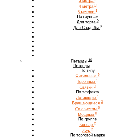
3 метра
0
4 метра
1
5 метров
По группам
0
Для торта
0
Для Свадьбы
10
Петарды
Петарды
По типу
9
Фитильные
1
Терочные
0
Связки
По эффекту
1
Летающие
3
Вращающиеся
0
Со свистом
0
Мощные
По группе
2
Корсар
2
Жук
По торговой марке