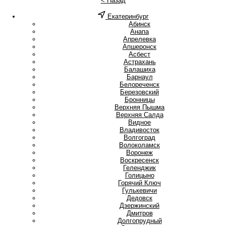
< Назад
Екатеринбург
А
Абинск
Анапа
Апрелевка
Апшеронск
Асбест
Астрахань
Б
Балашиха
Барнаул
Белореченск
Березовский
Бронницы
В
Верхняя Пышма
Верхняя Салда
Видное
Владивосток
Волгоград
Волоколамск
Воронеж
Воскресенск
Г
Геленджик
Голицыно
Горячий Ключ
Гулькевичи
Д
Дедовск
Дзержинский
Дмитров
Долгопрудный