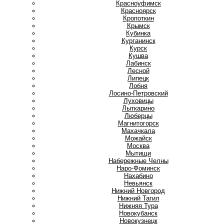
Красноуфимск
Красноярск
Кропоткин
Крымск
Кубинка
Курганинск
Курск
Кушва
Л
Лабинск
Лесной
Липецк
Лобня
Лосино-Петровский
Луховицы
Лыткарино
Люберцы
М
Магнитогорск
Махачкала
Можайск
Москва
Мытищи
Н
Набережные Челны
Наро-Фоминск
Нахабино
Невьянск
Нижний Новгород
Нижний Тагил
Нижняя Тура
Новокубанск
Новокузнецк