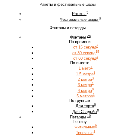
Ракеты и фестивальные шары
3
Ракеты
0
Фестивальные шары
Фонтаны и петарды
28
Фонтаны
По времени
8
от 15 секунд
15
от 30 секунд
4
от 60 секунд
По высоте
1
1 метр
1
1.5 метра
3
2 метра
1
3 метра
0
4 метра
1
5 метров
По группам
0
Для торта
0
Для Свадьбы
10
Петарды
По типу
9
Фитильные
1
Терочные