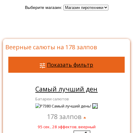
Выберите магазин:
Главная
>
Каталог
>
Батареи салютов
>
Салюты на
178 залпов
>
Веерные салюты на 178 залпов
Веерные салюты на 178 залпов
Показать фильтр
Самый лучший день!
Батареи салютов
178 залпов
95 сек.
,
28 эффектов
,
веерный