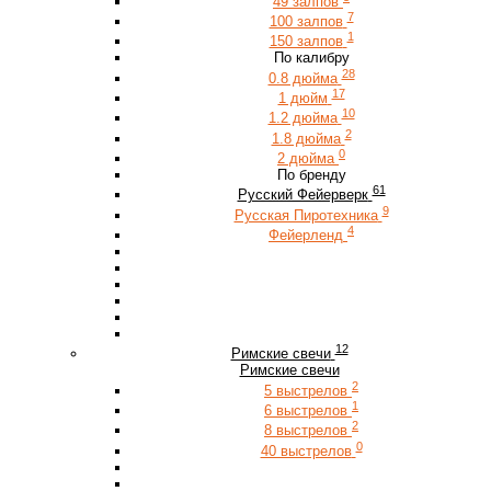
49 залпов
7
100 залпов
1
150 залпов
По калибру
28
0.8 дюйма
17
1 дюйм
10
1.2 дюйма
2
1.8 дюйма
0
2 дюйма
По бренду
61
Русский Фейерверк
9
Русская Пиротехника
4
Фейерленд
12
Римские свечи
Римские свечи
2
5 выстрелов
1
6 выстрелов
2
8 выстрелов
0
40 выстрелов