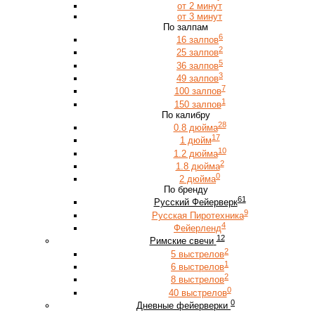
от 2 минут
от 3 минут
По залпам
6
16 залпов
2
25 залпов
5
36 залпов
3
49 залпов
7
100 залпов
1
150 залпов
По калибру
28
0.8 дюйма
17
1 дюйм
10
1.2 дюйма
2
1.8 дюйма
0
2 дюйма
По бренду
61
Русский Фейерверк
9
Русская Пиротехника
4
Фейерленд
12
Римские свечи
2
5 выстрелов
1
6 выстрелов
2
8 выстрелов
0
40 выстрелов
0
Дневные фейерверки