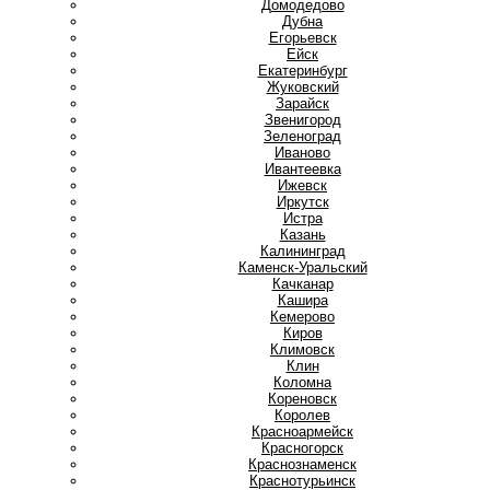
Домодедово
Дубна
Е
Егорьевск
Ейск
Екатеринбург
Ж
Жуковский
З
Зарайск
Звенигород
Зеленоград
И
Иваново
Ивантеевка
Ижевск
Иркутск
Истра
К
Казань
Калининград
Каменск-Уральский
Качканар
Кашира
Кемерово
Киров
Климовск
Клин
Коломна
Кореновск
Королев
Красноармейск
Красногорск
Краснознаменск
Краснотурьинск