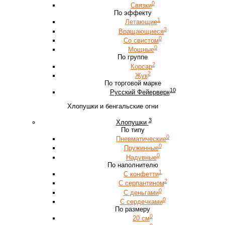
0
Связки
По эффекту
1
Летающие
3
Вращающиеся
0
Со свистом
0
Мощные
По группе
2
Корсар
2
Жук
По торговой марке
10
Русский Фейерверк
Хлопушки и бенгальские огни
3
Хлопушки
По типу
0
Пневматические
0
Пружинные
0
Надувные
По наполнителю
1
С конфетти
2
С серпантином
0
С деньгами
0
С сердечками
По размеру
0
20 см