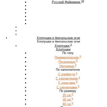
10
Русский Фейерверк
Хлопушки и бенгальские огни
Хлопушки и бенгальские огни
3
Хлопушки
Хлопушки
По типу
0
Пневматические
0
Пружинные
0
Надувные
По наполнителю
1
С конфетти
2
С серпантином
0
С деньгами
0
С сердечками
По размеру
0
20 см
0
30 см
0
60 см