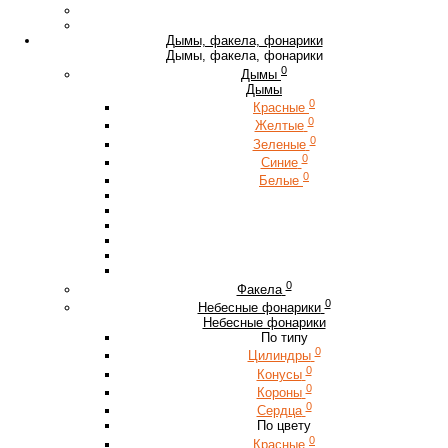
Дымы, факела, фонарики
Дымы, факела, фонарики
0
Дымы
Дымы
0
Красные
0
Желтые
0
Зеленые
0
Синие
0
Белые
0
Факела
0
Небесные фонарики
Небесные фонарики
По типу
0
Цилиндры
0
Конусы
0
Короны
0
Сердца
По цвету
0
Красные