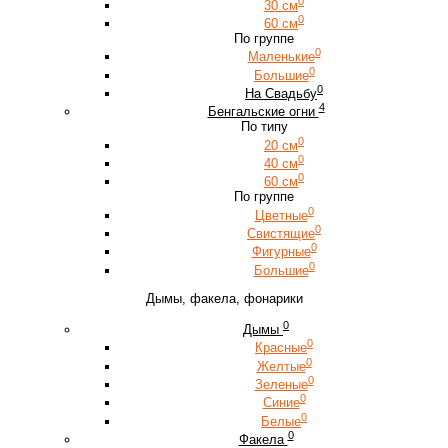
0
30 см
0
60 см
По группе
0
Маленькие
0
Большие
0
На Свадьбу
4
Бенгальские огни
По типу
0
20 см
0
40 см
0
60 см
По группе
0
Цветные
0
Свистящие
0
Фигурные
0
Большие
Дымы, факела, фонарики
0
Дымы
0
Красные
0
Желтые
0
Зеленые
0
Синие
0
Белые
0
Факела