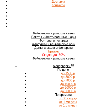
Доставка
Контакты
Фейерверки
и римские свечи
Ракеты
и фестивальные шары
Фонтаны
и петарды
Хлопушки
и бенгальские огни
Дымы
факела и фонарики
Бренды
Скидки
до -50%
Фейерверки и римские свечи
81
Фейерверки
По цене
до 1500 р
до 3000 р
до 7000 р
до 10000 р
до 20000 р
до 50000 р
По времени
от 30 секунд
от 1 минуты
от 1.5 минут