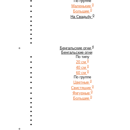
По группе
0
Маленькие
0
Большие
0
На Свадьбу
4
Бенгальские огни
Бенгальские огни
По типу
0
20 см
0
40 см
0
60 см
По группе
0
Цветные
0
Свистящие
0
Фигурные
0
Большие