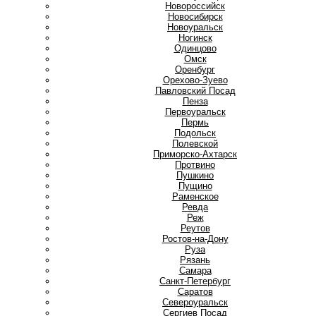
Новороссийск
Новосибирск
Новоуральск
Ногинск
О
Одинцово
Омск
Оренбург
Орехово-Зуево
П
Павловский Посад
Пенза
Первоуральск
Пермь
Подольск
Полевской
Приморско-Ахтарск
Протвино
Пушкино
Пущино
Р
Раменское
Ревда
Реж
Реутов
Ростов-на-Дону
Руза
Рязань
С
Самара
Санкт-Петербург
Саратов
Североуральск
Сергиев Посад