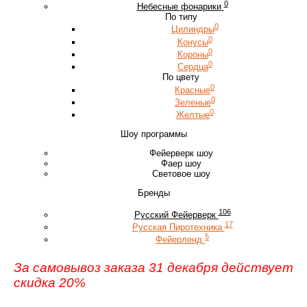
0
Небесные фонарики
По типу
0
Цилиндры
0
Конусы
0
Короны
0
Сердца
По цвету
0
Красные
0
Зеленые
0
Желтые
Шоу программы
Фейерверк шоу
Фаер шоу
Световое шоу
Бренды
106
Русский Фейерверк
17
Русская Пиротехника
5
Фейерленд
За самовывоз заказа 31 декабря действует
скидка 20%