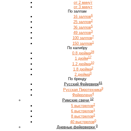
от 2 минут
от 3 минут
По залпам
6
16 залпов
2
25 залпов
5
36 залпов
3
49 залпов
7
100 залпов
1
150 залпов
По калибру
28
0.8 дюйма
17
1 дюйм
10
1.2 дюйма
2
1.8 дюйма
0
2 дюйма
По бренду
61
Русский Фейерверк
9
Русская Пиротехника
4
Фейерленд
12
Римские свечи
2
5 выстрелов
1
6 выстрелов
2
8 выстрелов
0
40 выстрелов
0
Дневные фейерверки