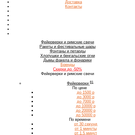
Доставка
Контакты
Фейерверки
и римские свечи
Ракеты
и фестивальные шары
Фонтаны
и петарды
Хлопушки
и бенгальские огни
Дымы
факела и фонарики
Бренды
Скидки
до -50%
Фейерверки и римские свечи
81
Фейерверки
По цене
до 1500 р
до 3000 р
до 7000 р
до 10000 р
до 20000 р
до 50000 р
По времени
от 30 секунд
от 1 минуты
от 1.5 минут