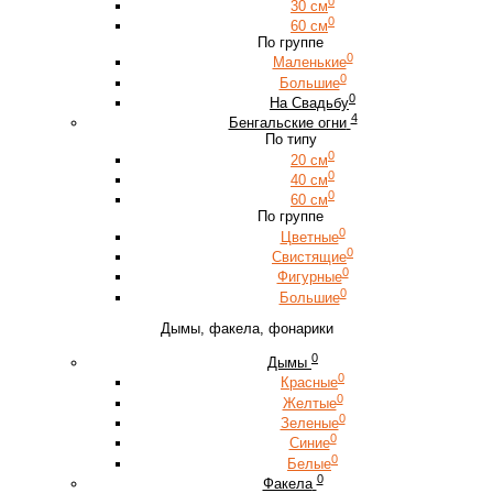
0
30 см
0
60 см
По группе
0
Маленькие
0
Большие
0
На Свадьбу
4
Бенгальские огни
По типу
0
20 см
0
40 см
0
60 см
По группе
0
Цветные
0
Свистящие
0
Фигурные
0
Большие
Дымы, факела, фонарики
0
Дымы
0
Красные
0
Желтые
0
Зеленые
0
Синие
0
Белые
0
Факела