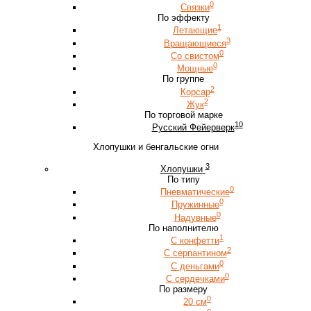
0
Связки
По эффекту
1
Летающие
3
Вращающиеся
0
Со свистом
0
Мощные
По группе
2
Корсар
2
Жук
По торговой марке
10
Русский Фейерверк
Хлопушки и бенгальские огни
3
Хлопушки
По типу
0
Пневматические
0
Пружинные
0
Надувные
По наполнителю
1
С конфетти
2
С серпантином
0
С деньгами
0
С сердечками
По размеру
0
20 см