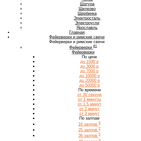
Ш
Шатура
Щ
Щелково
Щербинка
Э
Электросталь
Электроугли
Я
Ярославль
Главная
Фейерверки и римские свечи
Фейерверки и римские свечи
81
Фейерверки
Фейерверки
По цене
до 1500 р
до 3000 р
до 7000 р
до 10000 р
до 20000 р
до 50000 р
По времени
от 30 секунд
от 1 минуты
от 1.5 минут
от 2 минут
от 3 минут
По залпам
6
16 залпов
2
25 залпов
5
36 залпов
3