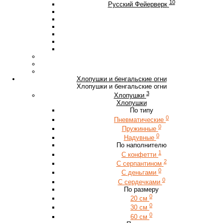
10
Русский Фейерверк
Хлопушки и бенгальские огни
Хлопушки и бенгальские огни
3
Хлопушки
Хлопушки
По типу
0
Пневматические
0
Пружинные
0
Надувные
По наполнителю
1
С конфетти
2
С серпантином
0
С деньгами
0
С сердечками
По размеру
0
20 см
0
30 см
0
60 см