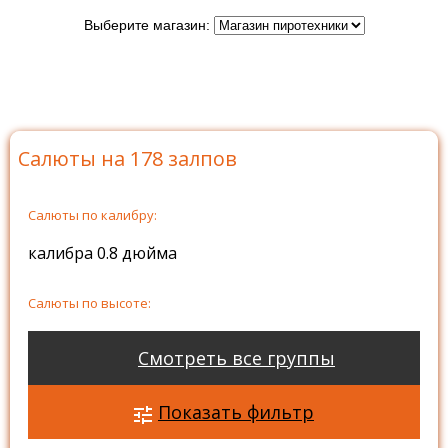
Выберите магазин:
Главная
>
Каталог
>
Батареи салютов
>
Салюты на
178 залпов
Салюты на 178 залпов
Салюты по калибру:
калибра 0.8 дюйма
Салюты по высоте:
высотой 20 метров
Смотреть все группы
Салюты по времени:
Показать фильтр
от 90 секунд