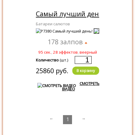
Салюты по эффекту:
Самый лучший день!
с 28 эффектами
Батареи салютов
Салюты по типу:
178 залпов
Веерные салюты
95 сек.
,
28 эффектов
,
веерный
Количество
(шт.)
25860 руб.
В корзину
СМОТРЕТЬ
ВИДЕО
←
→
1