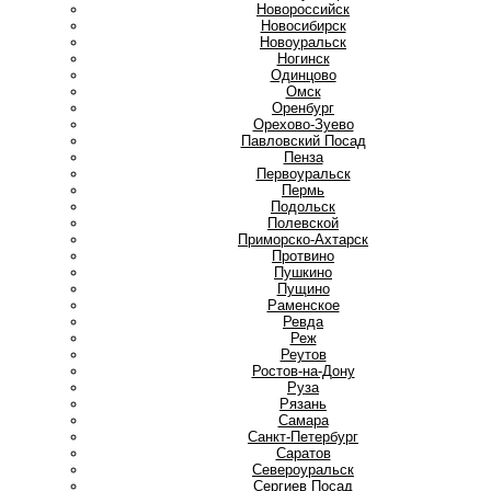
Новороссийск
Новосибирск
Новоуральск
Ногинск
О
Одинцово
Омск
Оренбург
Орехово-Зуево
П
Павловский Посад
Пенза
Первоуральск
Пермь
Подольск
Полевской
Приморско-Ахтарск
Протвино
Пушкино
Пущино
Р
Раменское
Ревда
Реж
Реутов
Ростов-на-Дону
Руза
Рязань
С
Самара
Санкт-Петербург
Саратов
Североуральск
Сергиев Посад