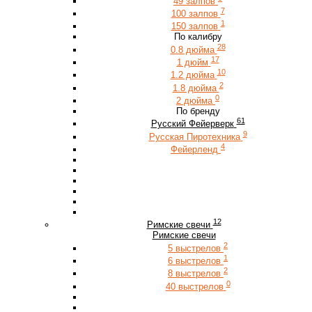
49 залпов
7
100 залпов
1
150 залпов
По калибру
28
0.8 дюйма
17
1 дюйм
10
1.2 дюйма
2
1.8 дюйма
0
2 дюйма
По бренду
61
Русский Фейерверк
9
Русская Пиротехника
4
Фейерленд
12
Римские свечи
Римские свечи
2
5 выстрелов
1
6 выстрелов
2
8 выстрелов
0
40 выстрелов