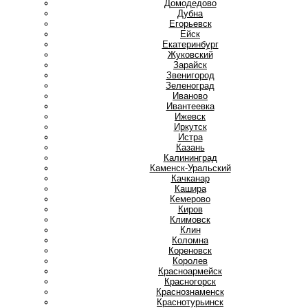
Домодедово
Дубна
Е
Егорьевск
Ейск
Екатеринбург
Ж
Жуковский
З
Зарайск
Звенигород
Зеленоград
И
Иваново
Ивантеевка
Ижевск
Иркутск
Истра
К
Казань
Калининград
Каменск-Уральский
Качканар
Кашира
Кемерово
Киров
Климовск
Клин
Коломна
Кореновск
Королев
Красноармейск
Красногорск
Краснознаменск
Краснотурьинск