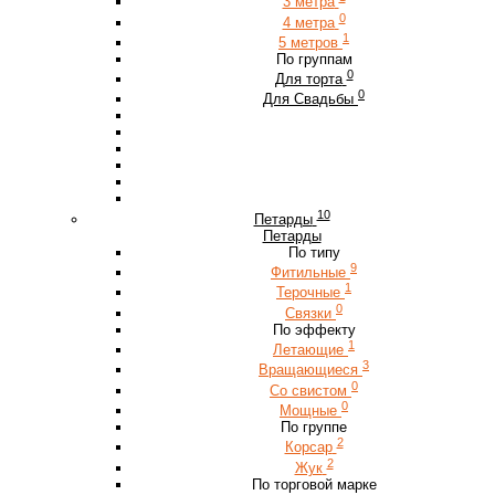
3 метра
0
4 метра
1
5 метров
По группам
0
Для торта
0
Для Свадьбы
10
Петарды
Петарды
По типу
9
Фитильные
1
Терочные
0
Связки
По эффекту
1
Летающие
3
Вращающиеся
0
Со свистом
0
Мощные
По группе
2
Корсар
2
Жук
По торговой марке