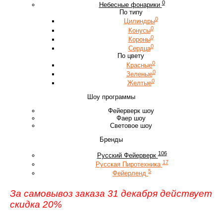
0
Небесные фонарики
По типу
0
Цилиндры
0
Конусы
0
Короны
0
Сердца
По цвету
0
Красные
0
Зеленые
0
Желтые
Шоу программы
Фейерверк шоу
Фаер шоу
Световое шоу
Бренды
106
Русский Фейерверк
17
Русская Пиротехника
5
Фейерленд
За самовывоз заказа 31 декабря действует
скидка 20%