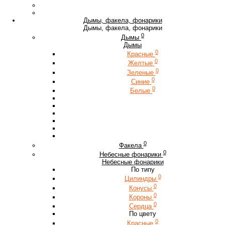
Дымы, факела, фонарики
Дымы, факела, фонарики
0
Дымы
Дымы
0
Красные
0
Желтые
0
Зеленые
0
Синие
0
Белые
0
Факела
0
Небесные фонарики
Небесные фонарики
По типу
0
Цилиндры
0
Конусы
0
Короны
0
Сердца
По цвету
0
Красные