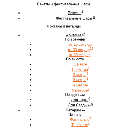
Ракеты и фестивальные шары
3
Ракеты
0
Фестивальные шары
Фонтаны и петарды
28
Фонтаны
По времени
8
от 15 секунд
15
от 30 секунд
4
от 60 секунд
По высоте
1
1 метр
1
1.5 метра
3
2 метра
1
3 метра
0
4 метра
1
5 метров
По группам
0
Для торта
0
Для Свадьбы
10
Петарды
По типу
9
Фитильные
1
Терочные