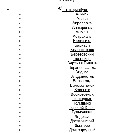
< Назад
Екатеринбург
А
Абинск
Анапа
Апрелевка
Апшеронск
Асбест
Астрахань
Б
Балашиха
Барнаул
Белореченск
Березовский
Бронницы
В
Верхняя Пышма
Верхняя Салда
Видное
Владивосток
Волгоград
Волоколамск
Воронеж
Воскресенск
Г
Геленджик
Голицыно
Горячий Ключ
Гулькевичи
Д
Дедовск
Дзержинский
Дмитров
Долгопрудный