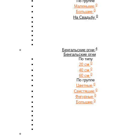
По группе
0
Маленькие
0
Большие
0
На Свадьбу
4
Бенгальские огни
Бенгальские огни
По типу
0
20 см
0
40 см
0
60 см
По группе
0
Цветные
0
Свистящие
0
Фигурные
0
Большие