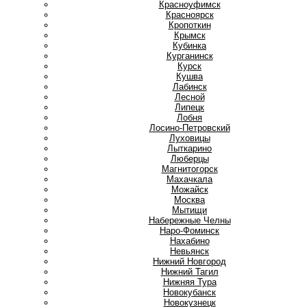
Красноуфимск
Красноярск
Кропоткин
Крымск
Кубинка
Курганинск
Курск
Кушва
Л
Лабинск
Лесной
Липецк
Лобня
Лосино-Петровский
Луховицы
Лыткарино
Люберцы
М
Магнитогорск
Махачкала
Можайск
Москва
Мытищи
Н
Набережные Челны
Наро-Фоминск
Нахабино
Невьянск
Нижний Новгород
Нижний Тагил
Нижняя Тура
Новокубанск
Новокузнецк