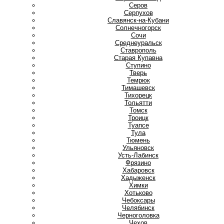
Серов
Серпухов
Славянск-на-Кубани
Солнечногорск
Сочи
Среднеуральск
Ставрополь
Старая Купавна
Ступино
Т
Тверь
Темрюк
Тимашевск
Тихорецк
Тольятти
Томск
Троицк
Туапсе
Тула
Тюмень
У
Ульяновск
Усть-Лабинск
Ф
Фрязино
Х
Хабаровск
Хадыженск
Химки
Хотьково
Ч
Чебоксары
Челябинск
Черноголовка
Чехов