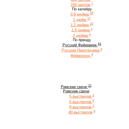
1
150 залпов
По калибру
28
0.8 дюйма
17
1 дюйм
10
1.2 дюйма
2
1.8 дюйма
0
2 дюйма
По бренду
61
Русский Фейерверк
9
Русская Пиротехника
4
Фейерленд
12
Римские свечи
Римские свечи
2
5 выстрелов
1
6 выстрелов
2
8 выстрелов
0
40 выстрелов