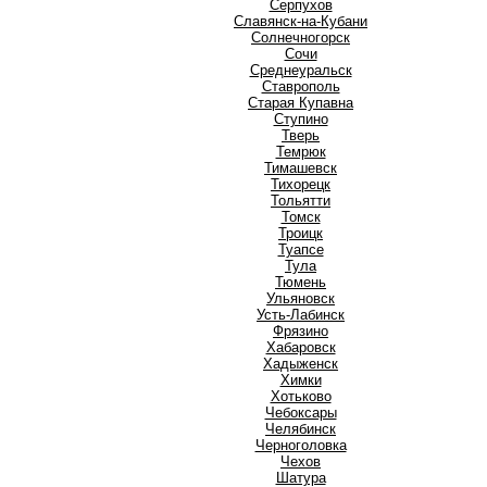
Серпухов
Славянск-на-Кубани
Солнечногорск
Сочи
Среднеуральск
Ставрополь
Старая Купавна
Ступино
Т
Тверь
Темрюк
Тимашевск
Тихорецк
Тольятти
Томск
Троицк
Туапсе
Тула
Тюмень
У
Ульяновск
Усть-Лабинск
Ф
Фрязино
Х
Хабаровск
Хадыженск
Химки
Хотьково
Ч
Чебоксары
Челябинск
Черноголовка
Чехов
Ш
Шатура