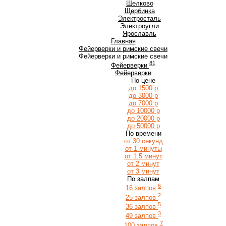
Щ
Щелково
Щербинка
Э
Электросталь
Электроугли
Я
Ярославль
Главная
Фейерверки и римские свечи
Фейерверки и римские свечи
81
Фейерверки
Фейерверки
По цене
до 1500 р
до 3000 р
до 7000 р
до 10000 р
до 20000 р
до 50000 р
По времени
от 30 секунд
от 1 минуты
от 1.5 минут
от 2 минут
от 3 минут
По залпам
6
16 залпов
2
25 залпов
5
36 залпов
3
49 залпов
7
100 залпов