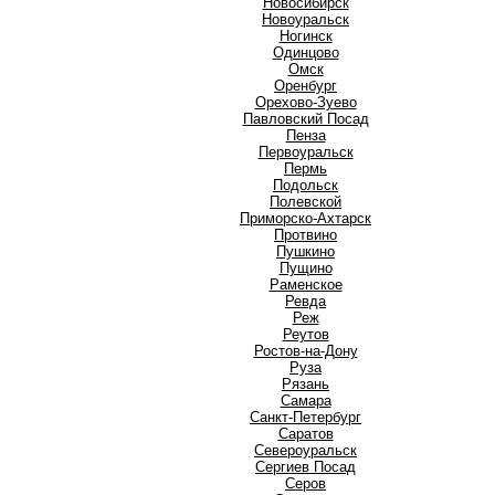
Новосибирск
Новоуральск
Ногинск
О
Одинцово
Омск
Оренбург
Орехово-Зуево
П
Павловский Посад
Пенза
Первоуральск
Пермь
Подольск
Полевской
Приморско-Ахтарск
Протвино
Пушкино
Пущино
Р
Раменское
Ревда
Реж
Реутов
Ростов-на-Дону
Руза
Рязань
С
Самара
Санкт-Петербург
Саратов
Североуральск
Сергиев Посад
Серов