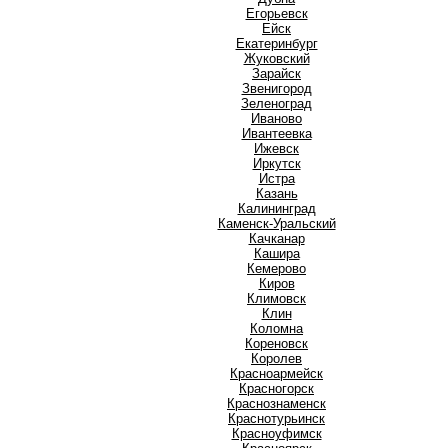
Е
Егорьевск
Ейск
Екатеринбург
Ж
Жуковский
З
Зарайск
Звенигород
Зеленоград
И
Иваново
Ивантеевка
Ижевск
Иркутск
Истра
К
Казань
Калининград
Каменск-Уральский
Качканар
Кашира
Кемерово
Киров
Климовск
Клин
Коломна
Кореновск
Королев
Красноармейск
Красногорск
Краснознаменск
Краснотурьинск
Красноуфимск