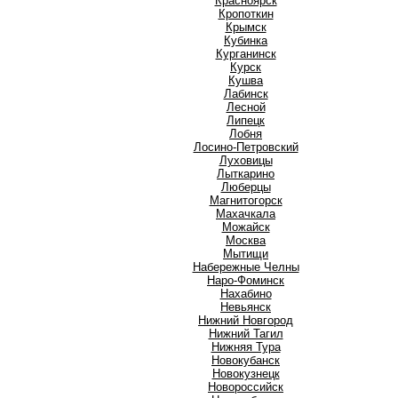
Красноярск
Кропоткин
Крымск
Кубинка
Курганинск
Курск
Кушва
Л
Лабинск
Лесной
Липецк
Лобня
Лосино-Петровский
Луховицы
Лыткарино
Люберцы
М
Магнитогорск
Махачкала
Можайск
Москва
Мытищи
Н
Набережные Челны
Наро-Фоминск
Нахабино
Невьянск
Нижний Новгород
Нижний Тагил
Нижняя Тура
Новокубанск
Новокузнецк
Новороссийск