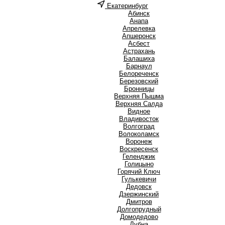
Екатеринбург
А
Абинск
Анапа
Апрелевка
Апшеронск
Асбест
Астрахань
Б
Балашиха
Барнаул
Белореченск
Березовский
Бронницы
В
Верхняя Пышма
Верхняя Салда
Видное
Владивосток
Волгоград
Волоколамск
Воронеж
Воскресенск
Г
Геленджик
Голицыно
Горячий Ключ
Гулькевичи
Д
Дедовск
Дзержинский
Дмитров
Долгопрудный
Домодедово
Дубна