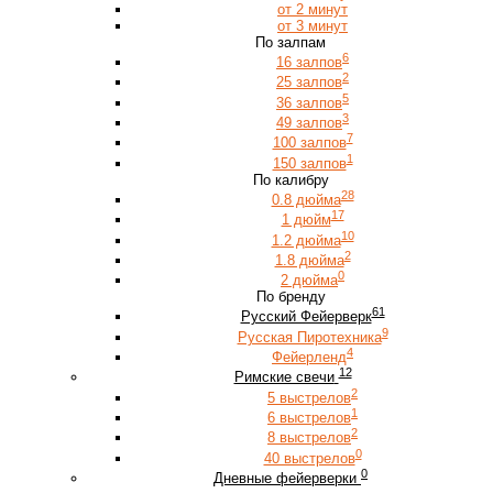
от 2 минут
от 3 минут
По залпам
6
16 залпов
2
25 залпов
5
36 залпов
3
49 залпов
7
100 залпов
1
150 залпов
По калибру
28
0.8 дюйма
17
1 дюйм
10
1.2 дюйма
2
1.8 дюйма
0
2 дюйма
По бренду
61
Русский Фейерверк
9
Русская Пиротехника
4
Фейерленд
12
Римские свечи
2
5 выстрелов
1
6 выстрелов
2
8 выстрелов
0
40 выстрелов
0
Дневные фейерверки