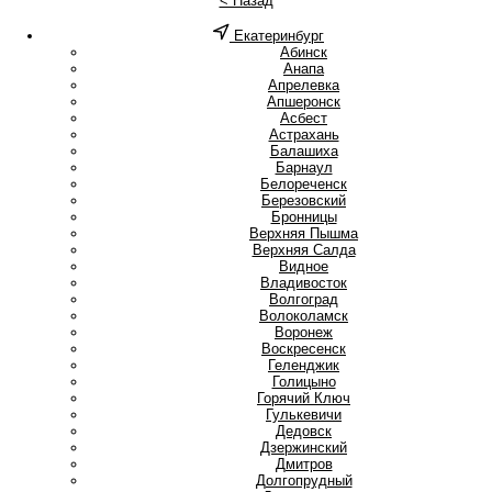
< Назад
Екатеринбург
А
Абинск
Анапа
Апрелевка
Апшеронск
Асбест
Астрахань
Б
Балашиха
Барнаул
Белореченск
Березовский
Бронницы
В
Верхняя Пышма
Верхняя Салда
Видное
Владивосток
Волгоград
Волоколамск
Воронеж
Воскресенск
Г
Геленджик
Голицыно
Горячий Ключ
Гулькевичи
Д
Дедовск
Дзержинский
Дмитров
Долгопрудный