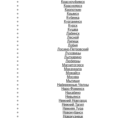
Красноуфимск
Красноярск
Кропоткин
Крымск
Кубинка
Курганинск
Курск
Кушва
Л
Лабинск
Лесной
Липецк
Лобня
Лосино-Петровский
Луховицы
Лыткарино
Люберцы
М
Магнитогорск
Махачкала
Можайск
Москва
Мытищи
Н
Набережные Челны
Наро-Фоминск
Нахабино
Невьянск
Нижний Новгород
Нижний Тагил
Нижняя Тура
Новокубанск
Новокузнецк