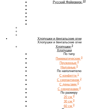
10
Русский Фейерверк
Хлопушки и бенгальские огни
Хлопушки и бенгальские огни
3
Хлопушки
Хлопушки
По типу
0
Пневматические
0
Пружинные
0
Надувные
По наполнителю
1
С конфетти
2
С серпантином
0
С деньгами
0
С сердечками
По размеру
0
20 см
0
30 см
0
60 см