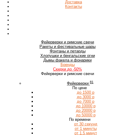
Доставка
Контакты
Фейерверки
и римские свечи
Ракеты
и фестивальные шары
Фонтаны
и петарды
Хлопушки
и бенгальские огни
Дымы
факела и фонарики
Бренды
Скидки
до -50%
Фейерверки и римские свечи
81
Фейерверки
По цене
до 1500 р
до 3000 р
до 7000 р
до 10000 р
до 20000 р
до 50000 р
По времени
от 30 секунд
от 1 минуты
от 1.5 минут