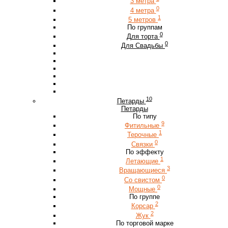
3 метра
0
4 метра
1
5 метров
По группам
0
Для торта
0
Для Свадьбы
10
Петарды
Петарды
По типу
9
Фитильные
1
Терочные
0
Связки
По эффекту
1
Летающие
3
Вращающиеся
0
Со свистом
0
Мощные
По группе
2
Корсар
2
Жук
По торговой марке