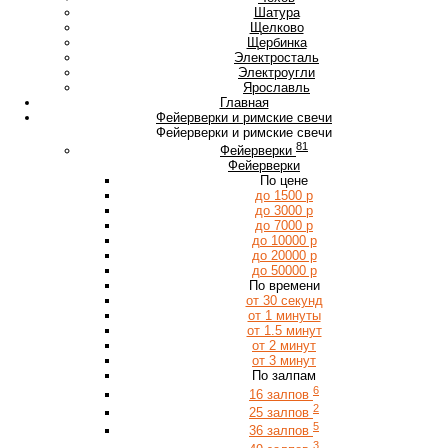
Ш
Шатура
Щ
Щелково
Щербинка
Э
Электросталь
Электроугли
Я
Ярославль
Главная
Фейерверки и римские свечи
Фейерверки и римские свечи
81
Фейерверки
Фейерверки
По цене
до 1500 р
до 3000 р
до 7000 р
до 10000 р
до 20000 р
до 50000 р
По времени
от 30 секунд
от 1 минуты
от 1.5 минут
от 2 минут
от 3 минут
По залпам
6
16 залпов
2
25 залпов
5
36 залпов
3