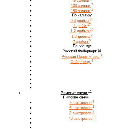
49 залпов
7
100 залпов
1
150 залпов
По калибру
28
0.8 дюйма
17
1 дюйм
10
1.2 дюйма
2
1.8 дюйма
0
2 дюйма
По бренду
61
Русский Фейерверк
9
Русская Пиротехника
4
Фейерленд
12
Римские свечи
Римские свечи
2
5 выстрелов
1
6 выстрелов
2
8 выстрелов
0
40 выстрелов