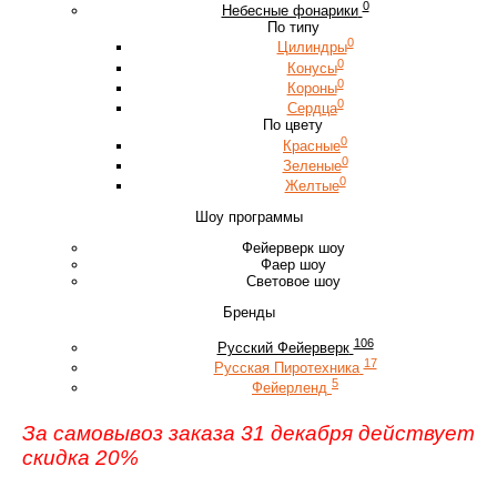
0
Небесные фонарики
По типу
0
Цилиндры
0
Конусы
0
Короны
0
Сердца
По цвету
0
Красные
0
Зеленые
0
Желтые
Шоу программы
Фейерверк шоу
Фаер шоу
Световое шоу
Бренды
106
Русский Фейерверк
17
Русская Пиротехника
5
Фейерленд
За самовывоз заказа 31 декабря действует
скидка 20%