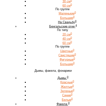
0
30 см
0
60 см
По группе
0
Маленькие
0
Большие
0
На Свадьбу
4
Бенгальские огни
По типу
0
20 см
0
40 см
0
60 см
По группе
0
Цветные
0
Свистящие
0
Фигурные
0
Большие
Дымы, факела, фонарики
0
Дымы
0
Красные
0
Желтые
0
Зеленые
0
Синие
0
Белые
0
Факела