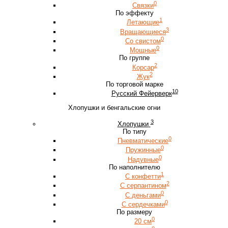
0
Связки
По эффекту
1
Летающие
3
Вращающиеся
0
Со свистом
0
Мощные
По группе
2
Корсар
2
Жук
По торговой марке
10
Русский Фейерверк
Хлопушки и бенгальские огни
3
Хлопушки
По типу
0
Пневматические
0
Пружинные
0
Надувные
По наполнителю
1
С конфетти
2
С серпантином
0
С деньгами
0
С сердечками
По размеру
0
20 см