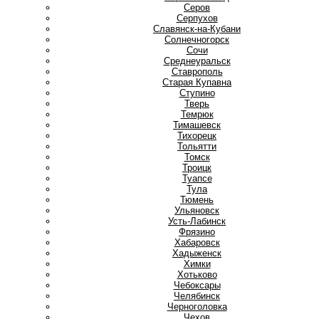
Серов
Серпухов
Славянск-на-Кубани
Солнечногорск
Сочи
Среднеуральск
Ставрополь
Старая Купавна
Ступино
Т
Тверь
Темрюк
Тимашевск
Тихорецк
Тольятти
Томск
Троицк
Туапсе
Тула
Тюмень
У
Ульяновск
Усть-Лабинск
Ф
Фрязино
Х
Хабаровск
Хадыженск
Химки
Хотьково
Ч
Чебоксары
Челябинск
Черноголовка
Чехов