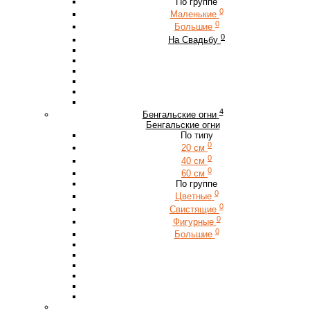
По группе
0
Маленькие
0
Большие
0
На Свадьбу
4
Бенгальские огни
Бенгальские огни
По типу
0
20 см
0
40 см
0
60 см
По группе
0
Цветные
0
Свистящие
0
Фигурные
0
Большие