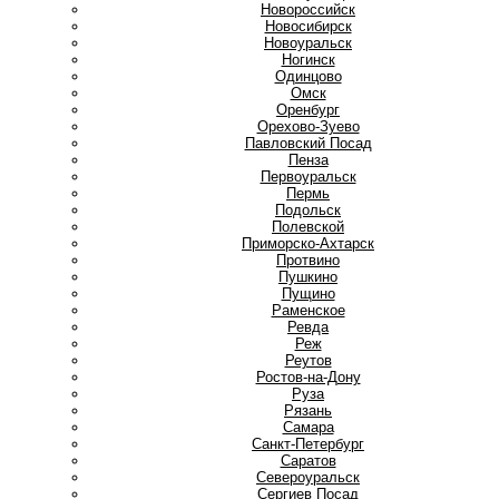
Новороссийск
Новосибирск
Новоуральск
Ногинск
О
Одинцово
Омск
Оренбург
Орехово-Зуево
П
Павловский Посад
Пенза
Первоуральск
Пермь
Подольск
Полевской
Приморско-Ахтарск
Протвино
Пушкино
Пущино
Р
Раменское
Ревда
Реж
Реутов
Ростов-на-Дону
Руза
Рязань
С
Самара
Санкт-Петербург
Саратов
Североуральск
Сергиев Посад