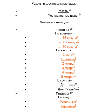
Ракеты и фестивальные шары
3
Ракеты
0
Фестивальные шары
Фонтаны и петарды
28
Фонтаны
По времени
8
от 15 секунд
15
от 30 секунд
4
от 60 секунд
По высоте
1
1 метр
1
1.5 метра
3
2 метра
1
3 метра
0
4 метра
1
5 метров
По группам
0
Для торта
0
Для Свадьбы
10
Петарды
По типу
9
Фитильные
1
Терочные