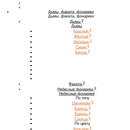
Дымы, факела, фонарики
Дымы, факела, фонарики
0
Дымы
Дымы
0
Красные
0
Желтые
0
Зеленые
0
Синие
0
Белые
0
Факела
0
Небесные фонарики
Небесные фонарики
По типу
0
Цилиндры
0
Конусы
0
Короны
0
Сердца
По цвету
0
Красные