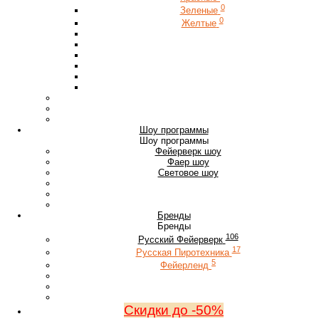
0
Зеленые
0
Желтые
Шоу программы
Шоу программы
Фейерверк шоу
Фаер шоу
Световое шоу
Бренды
Бренды
106
Русский Фейерверк
17
Русская Пиротехника
5
Фейерленд
Скидки до -50%