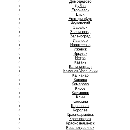
Домодедово
Дубна
Е
Егорьевск
Ейск
Екатеринбург
Ж
Жуковский
З
Зарайск
Звенигород
Зеленоград
И
Иваново
Ивантеевка
Ижевск
Иркутск
Истра
К
Казань
Калининград
Каменск-Уральский
Качканар
Кашира
Кемерово
Киров
Климовск
Клин
Коломна
Кореновск
Королев
Красноармейск
Красногорск
Краснознаменск
Краснотурьинск