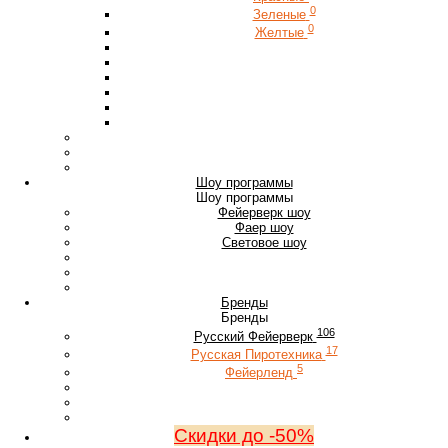
0
Зеленые
0
Желтые
Шоу программы
Шоу программы
Фейерверк шоу
Фаер шоу
Световое шоу
Бренды
Бренды
106
Русский Фейерверк
17
Русская Пиротехника
5
Фейерленд
Скидки до -50%