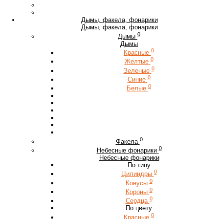
Дымы, факела, фонарики
Дымы, факела, фонарики
0
Дымы
Дымы
0
Красные
0
Желтые
0
Зеленые
0
Синие
0
Белые
0
Факела
0
Небесные фонарики
Небесные фонарики
По типу
0
Цилиндры
0
Конусы
0
Короны
0
Сердца
По цвету
0
Красные