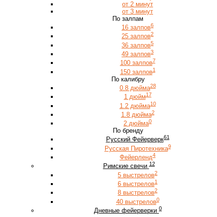
от 2 минут
от 3 минут
По залпам
6
16 залпов
2
25 залпов
5
36 залпов
3
49 залпов
7
100 залпов
1
150 залпов
По калибру
28
0.8 дюйма
17
1 дюйм
10
1.2 дюйма
2
1.8 дюйма
0
2 дюйма
По бренду
61
Русский Фейерверк
9
Русская Пиротехника
4
Фейерленд
12
Римские свечи
2
5 выстрелов
1
6 выстрелов
2
8 выстрелов
0
40 выстрелов
0
Дневные фейерверки