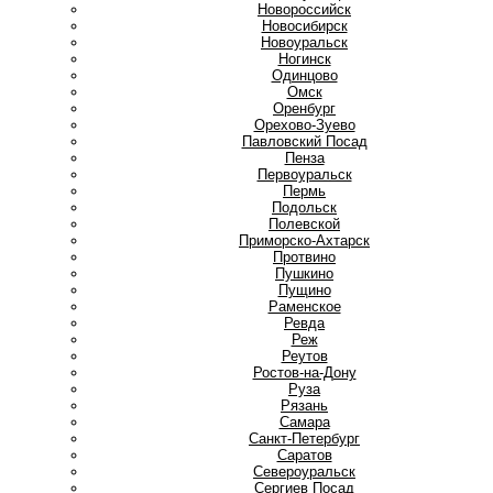
Новороссийск
Новосибирск
Новоуральск
Ногинск
О
Одинцово
Омск
Оренбург
Орехово-Зуево
П
Павловский Посад
Пенза
Первоуральск
Пермь
Подольск
Полевской
Приморско-Ахтарск
Протвино
Пушкино
Пущино
Р
Раменское
Ревда
Реж
Реутов
Ростов-на-Дону
Руза
Рязань
С
Самара
Санкт-Петербург
Саратов
Североуральск
Сергиев Посад