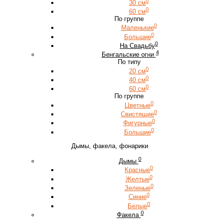
0
30 см
0
60 см
По группе
0
Маленькие
0
Большие
0
На Свадьбу
4
Бенгальские огни
По типу
0
20 см
0
40 см
0
60 см
По группе
0
Цветные
0
Свистящие
0
Фигурные
0
Большие
Дымы, факела, фонарики
0
Дымы
0
Красные
0
Желтые
0
Зеленые
0
Синие
0
Белые
0
Факела