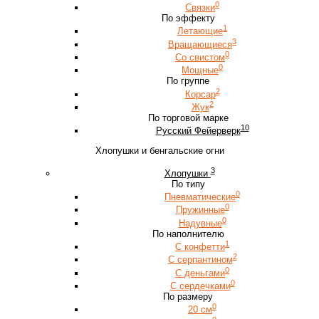
0
Связки
По эффекту
1
Летающие
3
Вращающиеся
0
Со свистом
0
Мощные
По группе
2
Корсар
2
Жук
По торговой марке
10
Русский Фейерверк
Хлопушки и бенгальские огни
3
Хлопушки
По типу
0
Пневматические
0
Пружинные
0
Надувные
По наполнителю
1
С конфетти
2
С серпантином
0
С деньгами
0
С сердечками
По размеру
0
20 см