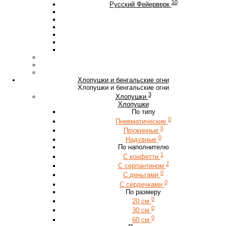
10
Русский Фейерверк
Хлопушки и бенгальские огни
Хлопушки и бенгальские огни
3
Хлопушки
Хлопушки
По типу
0
Пневматические
0
Пружинные
0
Надувные
По наполнителю
1
С конфетти
2
С серпантином
0
С деньгами
0
С сердечками
По размеру
0
20 см
0
30 см
0
60 см