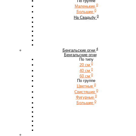
По группе
0
Маленькие
0
Большие
0
На Свадьбу
4
Бенгальские огни
Бенгальские огни
По типу
0
20 см
0
40 см
0
60 см
По группе
0
Цветные
0
Свистящие
0
Фигурные
0
Большие