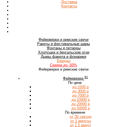
Доставка
Контакты
Фейерверки
и римские свечи
Ракеты
и фестивальные шары
Фонтаны
и петарды
Хлопушки
и бенгальские огни
Дымы
факела и фонарики
Бренды
Скидки
до -50%
Фейерверки и римские свечи
81
Фейерверки
По цене
до 1500 р
до 3000 р
до 7000 р
до 10000 р
до 20000 р
до 50000 р
По времени
от 30 секунд
от 1 минуты
от 1.5 минут