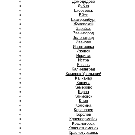
Домодедово
Дубна
Е
Егорьевск
Ейск
Екатеринбург
Ж
Жуковский
З
Зарайск
Звенигород
Зеленоград
И
Иваново
Ивантеевка
Ижевск
Иркутск
Истра
К
Казань
Калининград
Каменск-Уральский
Качканар
Кашира
Кемерово
Киров
Климовск
Клин
Коломна
Кореновск
Королев
Красноармейск
Красногорск
Краснознаменск
Краснотурьинск