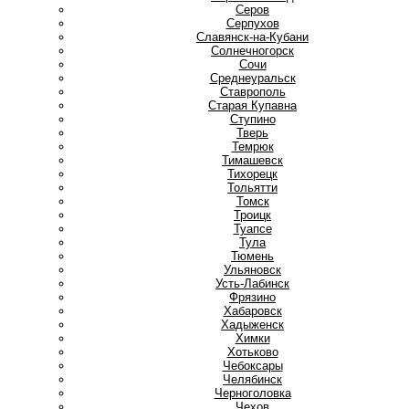
Серов
Серпухов
Славянск-на-Кубани
Солнечногорск
Сочи
Среднеуральск
Ставрополь
Старая Купавна
Ступино
Т
Тверь
Темрюк
Тимашевск
Тихорецк
Тольятти
Томск
Троицк
Туапсе
Тула
Тюмень
У
Ульяновск
Усть-Лабинск
Ф
Фрязино
Х
Хабаровск
Хадыженск
Химки
Хотьково
Ч
Чебоксары
Челябинск
Черноголовка
Чехов