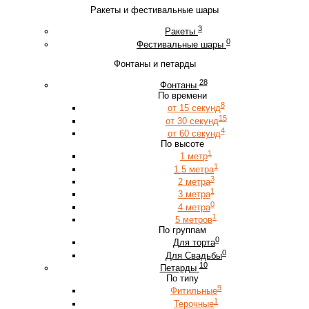
Ракеты и фестивальные шары
3
Ракеты
0
Фестивальные шары
Фонтаны и петарды
28
Фонтаны
По времени
8
от 15 секунд
15
от 30 секунд
4
от 60 секунд
По высоте
1
1 метр
1
1.5 метра
3
2 метра
1
3 метра
0
4 метра
1
5 метров
По группам
0
Для торта
0
Для Свадьбы
10
Петарды
По типу
9
Фитильные
1
Терочные