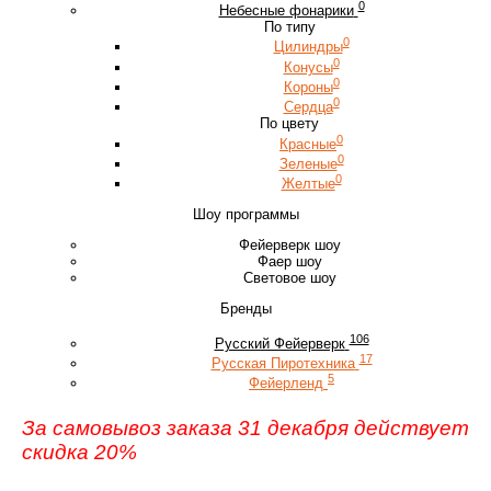
0
Небесные фонарики
По типу
0
Цилиндры
0
Конусы
0
Короны
0
Сердца
По цвету
0
Красные
0
Зеленые
0
Желтые
Шоу программы
Фейерверк шоу
Фаер шоу
Световое шоу
Бренды
106
Русский Фейерверк
17
Русская Пиротехника
5
Фейерленд
За самовывоз заказа 31 декабря действует
скидка 20%