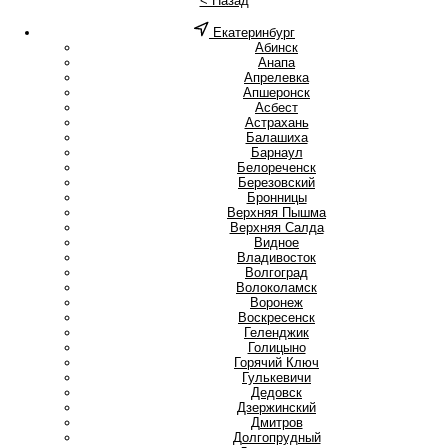
< Назад
Екатеринбург
А
Абинск
Анапа
Апрелевка
Апшеронск
Асбест
Астрахань
Б
Балашиха
Барнаул
Белореченск
Березовский
Бронницы
В
Верхняя Пышма
Верхняя Салда
Видное
Владивосток
Волгоград
Волоколамск
Воронеж
Воскресенск
Г
Геленджик
Голицыно
Горячий Ключ
Гулькевичи
Д
Дедовск
Дзержинский
Дмитров
Долгопрудный