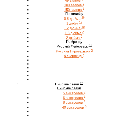
49 залпов
7
100 залпов
1
150 залпов
По калибру
28
0.8 дюйма
17
1 дюйм
10
1.2 дюйма
2
1.8 дюйма
0
2 дюйма
По бренду
61
Русский Фейерверк
9
Русская Пиротехника
4
Фейерленд
12
Римские свечи
Римские свечи
2
5 выстрелов
1
6 выстрелов
2
8 выстрелов
0
40 выстрелов