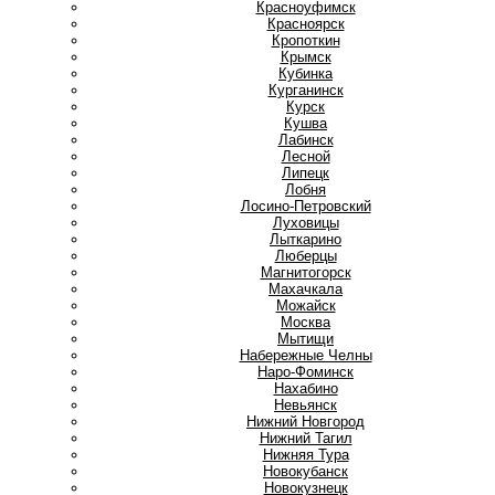
Красноуфимск
Красноярск
Кропоткин
Крымск
Кубинка
Курганинск
Курск
Кушва
Л
Лабинск
Лесной
Липецк
Лобня
Лосино-Петровский
Луховицы
Лыткарино
Люберцы
М
Магнитогорск
Махачкала
Можайск
Москва
Мытищи
Н
Набережные Челны
Наро-Фоминск
Нахабино
Невьянск
Нижний Новгород
Нижний Тагил
Нижняя Тура
Новокубанск
Новокузнецк