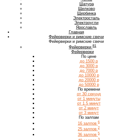
Ш
Шатура
Щ
Щелково
Щербинка
Э
Электросталь
Электроугли
Я
Ярославль
Главная
Фейерверки и римские свечи
Фейерверки и римские свечи
81
Фейерверки
Фейерверки
По цене
до 1500 р
до 3000 р
до 7000 р
до 10000 р
до 20000 р
до 50000 р
По времени
от 30 секунд
от 1 минуты
от 1.5 минут
от 2 минут
от 3 минут
По залпам
6
16 залпов
2
25 залпов
5
36 залпов
3