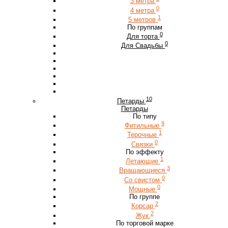
3 метра
0
4 метра
1
5 метров
По группам
0
Для торта
0
Для Свадьбы
10
Петарды
Петарды
По типу
9
Фитильные
1
Терочные
0
Связки
По эффекту
1
Летающие
3
Вращающиеся
0
Со свистом
0
Мощные
По группе
2
Корсар
2
Жук
По торговой марке