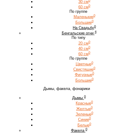
0
30 см
0
60 см
По группе
0
Маленькие
0
Большие
0
На Свадьбу
4
Бенгальские огни
По типу
0
20 см
0
40 см
0
60 см
По группе
0
Цветные
0
Свистящие
0
Фигурные
0
Большие
Дымы, факела, фонарики
0
Дымы
0
Красные
0
Желтые
0
Зеленые
0
Синие
0
Белые
0
Факела