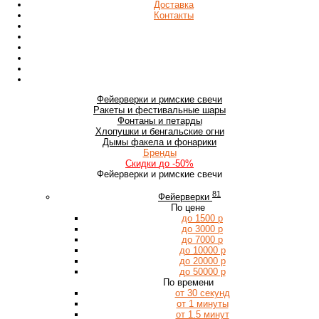
Доставка
Контакты
Фейерверки
и римские свечи
Ракеты
и фестивальные шары
Фонтаны
и петарды
Хлопушки
и бенгальские огни
Дымы
факела и фонарики
Бренды
Скидки
до -50%
Фейерверки и римские свечи
81
Фейерверки
По цене
до 1500 р
до 3000 р
до 7000 р
до 10000 р
до 20000 р
до 50000 р
По времени
от 30 секунд
от 1 минуты
от 1.5 минут