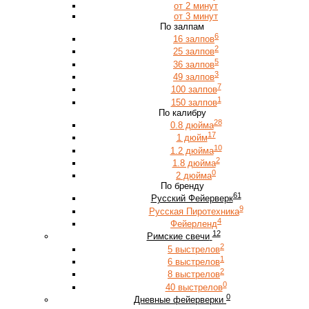
от 2 минут
от 3 минут
По залпам
6
16 залпов
2
25 залпов
5
36 залпов
3
49 залпов
7
100 залпов
1
150 залпов
По калибру
28
0.8 дюйма
17
1 дюйм
10
1.2 дюйма
2
1.8 дюйма
0
2 дюйма
По бренду
61
Русский Фейерверк
9
Русская Пиротехника
4
Фейерленд
12
Римские свечи
2
5 выстрелов
1
6 выстрелов
2
8 выстрелов
0
40 выстрелов
0
Дневные фейерверки