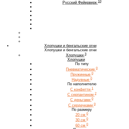
10
Русский Фейерверк
Хлопушки и бенгальские огни
Хлопушки и бенгальские огни
3
Хлопушки
Хлопушки
По типу
0
Пневматические
0
Пружинные
0
Надувные
По наполнителю
1
С конфетти
2
С серпантином
0
С деньгами
0
С сердечками
По размеру
0
20 см
0
30 см
0
60 см