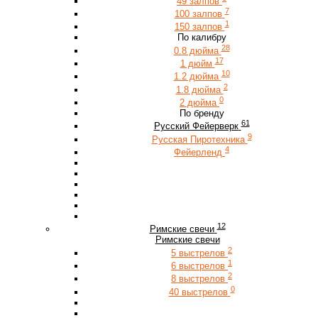
49 залпов
7
100 залпов
1
150 залпов
По калибру
28
0.8 дюйма
17
1 дюйм
10
1.2 дюйма
2
1.8 дюйма
0
2 дюйма
По бренду
61
Русский Фейерверк
9
Русская Пиротехника
4
Фейерленд
12
Римские свечи
Римские свечи
2
5 выстрелов
1
6 выстрелов
2
8 выстрелов
0
40 выстрелов