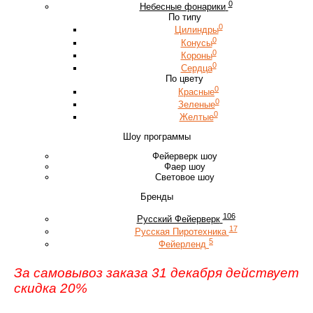
0
Небесные фонарики
По типу
0
Цилиндры
0
Конусы
0
Короны
0
Сердца
По цвету
0
Красные
0
Зеленые
0
Желтые
Шоу программы
Фейерверк шоу
Фаер шоу
Световое шоу
Бренды
106
Русский Фейерверк
17
Русская Пиротехника
5
Фейерленд
За самовывоз заказа 31 декабря действует
скидка 20%