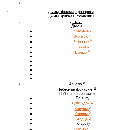
Дымы, факела, фонарики
Дымы, факела, фонарики
0
Дымы
Дымы
0
Красные
0
Желтые
0
Зеленые
0
Синие
0
Белые
0
Факела
0
Небесные фонарики
Небесные фонарики
По типу
0
Цилиндры
0
Конусы
0
Короны
0
Сердца
По цвету
0
Красные