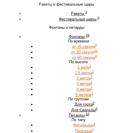
Ракеты и фестивальные шары
3
Ракеты
0
Фестивальные шары
Фонтаны и петарды
28
Фонтаны
По времени
8
от 15 секунд
15
от 30 секунд
4
от 60 секунд
По высоте
1
1 метр
1
1.5 метра
3
2 метра
1
3 метра
0
4 метра
1
5 метров
По группам
0
Для торта
0
Для Свадьбы
10
Петарды
По типу
9
Фитильные
1
Терочные