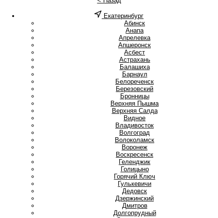
< Назад
Екатеринбург
А
Абинск
Анапа
Апрелевка
Апшеронск
Асбест
Астрахань
Б
Балашиха
Барнаул
Белореченск
Березовский
Бронницы
В
Верхняя Пышма
Верхняя Салда
Видное
Владивосток
Волгоград
Волоколамск
Воронеж
Воскресенск
Г
Геленджик
Голицыно
Горячий Ключ
Гулькевичи
Д
Дедовск
Дзержинский
Дмитров
Долгопрудный