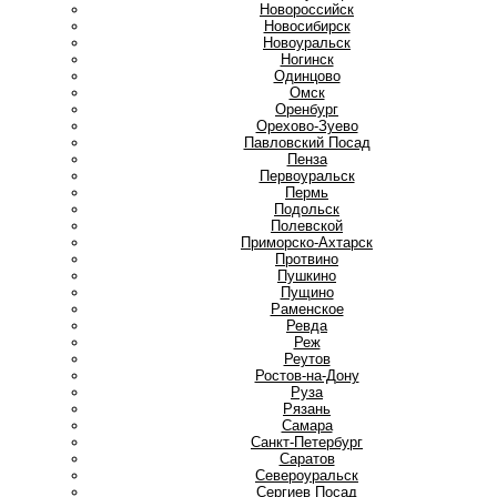
Новороссийск
Новосибирск
Новоуральск
Ногинск
О
Одинцово
Омск
Оренбург
Орехово-Зуево
П
Павловский Посад
Пенза
Первоуральск
Пермь
Подольск
Полевской
Приморско-Ахтарск
Протвино
Пушкино
Пущино
Р
Раменское
Ревда
Реж
Реутов
Ростов-на-Дону
Руза
Рязань
С
Самара
Санкт-Петербург
Саратов
Североуральск
Сергиев Посад