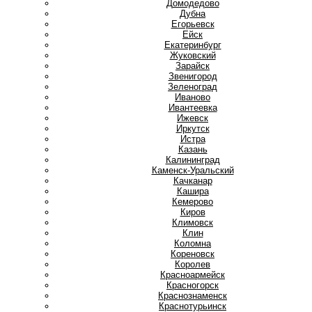
Домодедово
Дубна
Е
Егорьевск
Ейск
Екатеринбург
Ж
Жуковский
З
Зарайск
Звенигород
Зеленоград
И
Иваново
Ивантеевка
Ижевск
Иркутск
Истра
К
Казань
Калининград
Каменск-Уральский
Качканар
Кашира
Кемерово
Киров
Климовск
Клин
Коломна
Кореновск
Королев
Красноармейск
Красногорск
Краснознаменск
Краснотурьинск