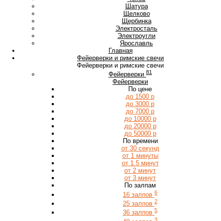
Ш
Шатура
Щ
Щелково
Щербинка
Э
Электросталь
Электроугли
Я
Ярославль
Главная
Фейерверки и римские свечи
Фейерверки и римские свечи
81
Фейерверки
Фейерверки
По цене
до 1500 р
до 3000 р
до 7000 р
до 10000 р
до 20000 р
до 50000 р
По времени
от 30 секунд
от 1 минуты
от 1.5 минут
от 2 минут
от 3 минут
По залпам
6
16 залпов
2
25 залпов
5
36 залпов
3