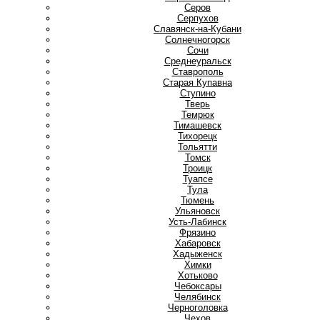
Серов
Серпухов
Славянск-на-Кубани
Солнечногорск
Сочи
Среднеуральск
Ставрополь
Старая Купавна
Ступино
Т
Тверь
Темрюк
Тимашевск
Тихорецк
Тольятти
Томск
Троицк
Туапсе
Тула
Тюмень
У
Ульяновск
Усть-Лабинск
Ф
Фрязино
Х
Хабаровск
Хадыженск
Химки
Хотьково
Ч
Чебоксары
Челябинск
Черноголовка
Чехов