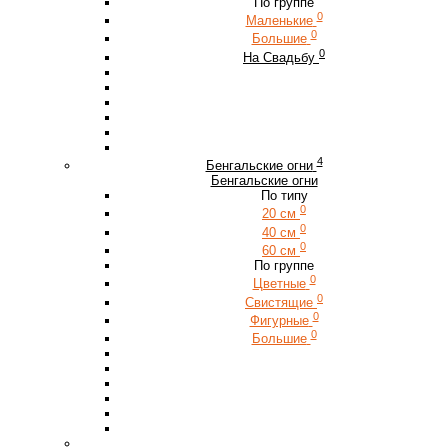
По группе
0
Маленькие
0
Большие
0
На Свадьбу
4
Бенгальские огни
Бенгальские огни
По типу
0
20 см
0
40 см
0
60 см
По группе
0
Цветные
0
Свистящие
0
Фигурные
0
Большие