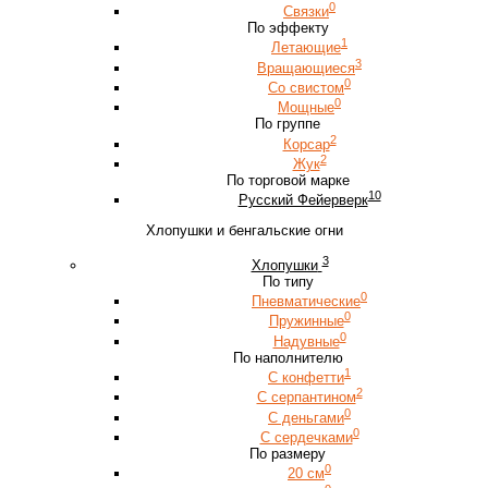
0
Связки
По эффекту
1
Летающие
3
Вращающиеся
0
Со свистом
0
Мощные
По группе
2
Корсар
2
Жук
По торговой марке
10
Русский Фейерверк
Хлопушки и бенгальские огни
3
Хлопушки
По типу
0
Пневматические
0
Пружинные
0
Надувные
По наполнителю
1
С конфетти
2
С серпантином
0
С деньгами
0
С сердечками
По размеру
0
20 см