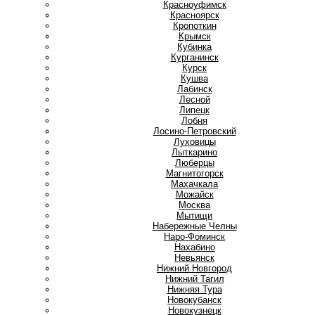
Красноуфимск
Красноярск
Кропоткин
Крымск
Кубинка
Курганинск
Курск
Кушва
Л
Лабинск
Лесной
Липецк
Лобня
Лосино-Петровский
Луховицы
Лыткарино
Люберцы
М
Магнитогорск
Махачкала
Можайск
Москва
Мытищи
Н
Набережные Челны
Наро-Фоминск
Нахабино
Невьянск
Нижний Новгород
Нижний Тагил
Нижняя Тура
Новокубанск
Новокузнецк