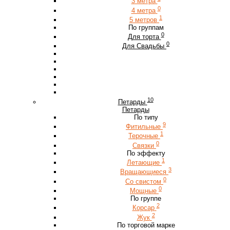
3 метра
0
4 метра
1
5 метров
По группам
0
Для торта
0
Для Свадьбы
10
Петарды
Петарды
По типу
9
Фитильные
1
Терочные
0
Связки
По эффекту
1
Летающие
3
Вращающиеся
0
Со свистом
0
Мощные
По группе
2
Корсар
2
Жук
По торговой марке