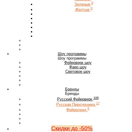
0
Зеленые
0
Желтые
Шоу программы
Шоу программы
Фейерверк шоу
Фаер шоу
Световое шоу
Бренды
Бренды
106
Русский Фейерверк
17
Русская Пиротехника
5
Фейерленд
Скидки до -50%