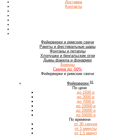
Доставка
Контакты
Фейерверки
и римские свечи
Ракеты
и фестивальные шары
Фонтаны
и петарды
Хлопушки
и бенгальские огни
Дымы
факела и фонарики
Бренды
Скидки
до -50%
Фейерверки и римские свечи
81
Фейерверки
По цене
до 1500 р
до 3000 р
до 7000 р
до 10000 р
до 20000 р
до 50000 р
По времени
от 30 секунд
от 1 минуты
от 1.5 минут