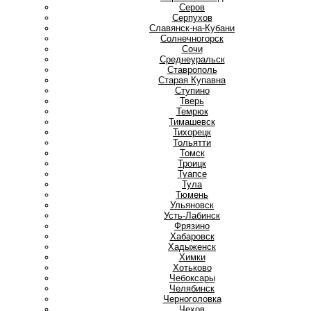
Серов
Серпухов
Славянск-на-Кубани
Солнечногорск
Сочи
Среднеуральск
Ставрополь
Старая Купавна
Ступино
Т
Тверь
Темрюк
Тимашевск
Тихорецк
Тольятти
Томск
Троицк
Туапсе
Тула
Тюмень
У
Ульяновск
Усть-Лабинск
Ф
Фрязино
Х
Хабаровск
Хадыженск
Химки
Хотьково
Ч
Чебоксары
Челябинск
Черноголовка
Чехов