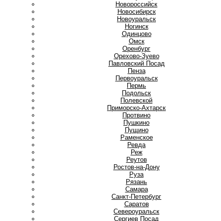
Новороссийск
Новосибирск
Новоуральск
Ногинск
О
Одинцово
Омск
Оренбург
Орехово-Зуево
П
Павловский Посад
Пенза
Первоуральск
Пермь
Подольск
Полевской
Приморско-Ахтарск
Протвино
Пушкино
Пущино
Р
Раменское
Ревда
Реж
Реутов
Ростов-на-Дону
Руза
Рязань
С
Самара
Санкт-Петербург
Саратов
Североуральск
Сергиев Посад