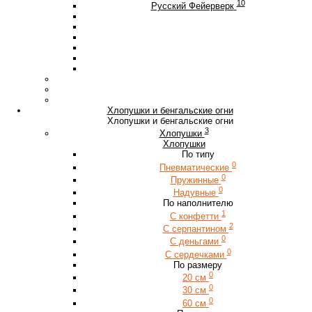
10
Русский Фейерверк
Хлопушки и бенгальские огни
Хлопушки и бенгальские огни
3
Хлопушки
Хлопушки
По типу
0
Пневматические
0
Пружинные
0
Надувные
По наполнителю
1
С конфетти
2
С серпантином
0
С деньгами
0
С сердечками
По размеру
0
20 см
0
30 см
0
60 см