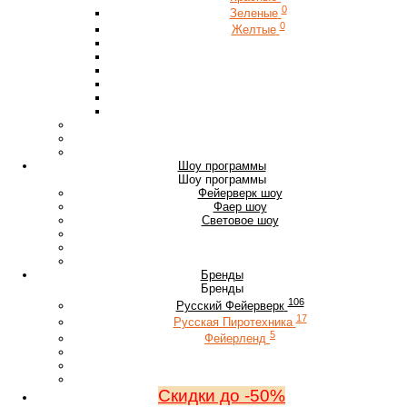
0
Зеленые
0
Желтые
Шоу программы
Шоу программы
Фейерверк шоу
Фаер шоу
Световое шоу
Бренды
Бренды
106
Русский Фейерверк
17
Русская Пиротехника
5
Фейерленд
Скидки до -50%