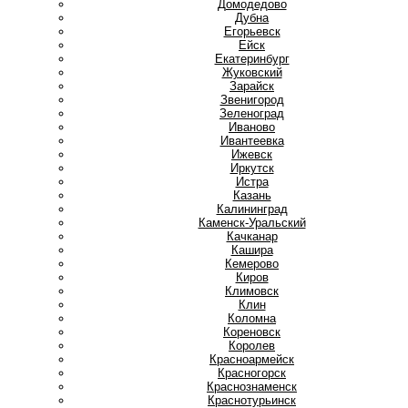
Домодедово
Дубна
Е
Егорьевск
Ейск
Екатеринбург
Ж
Жуковский
З
Зарайск
Звенигород
Зеленоград
И
Иваново
Ивантеевка
Ижевск
Иркутск
Истра
К
Казань
Калининград
Каменск-Уральский
Качканар
Кашира
Кемерово
Киров
Климовск
Клин
Коломна
Кореновск
Королев
Красноармейск
Красногорск
Краснознаменск
Краснотурьинск