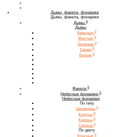
Дымы, факела, фонарики
Дымы, факела, фонарики
0
Дымы
Дымы
0
Красные
0
Желтые
0
Зеленые
0
Синие
0
Белые
0
Факела
0
Небесные фонарики
Небесные фонарики
По типу
0
Цилиндры
0
Конусы
0
Короны
0
Сердца
По цвету
0
Красные