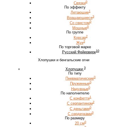
0
Связки
По эффекту
1
Летающие
3
Вращающиеся
0
Со свистом
0
Мощные
По группе
2
Корсар
2
Жук
По торговой марке
10
Русский Фейерверк
Хлопушки и бенгальские огни
3
Хлопушки
По типу
0
Пневматические
0
Пружинные
0
Надувные
По наполнителю
1
С конфетти
2
С серпантином
0
С деньгами
0
С сердечками
По размеру
0
20 см