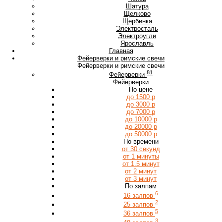
Ш
Шатура
Щ
Щелково
Щербинка
Э
Электросталь
Электроугли
Я
Ярославль
Главная
Фейерверки и римские свечи
Фейерверки и римские свечи
81
Фейерверки
Фейерверки
По цене
до 1500 р
до 3000 р
до 7000 р
до 10000 р
до 20000 р
до 50000 р
По времени
от 30 секунд
от 1 минуты
от 1.5 минут
от 2 минут
от 3 минут
По залпам
6
16 залпов
2
25 залпов
5
36 залпов
3