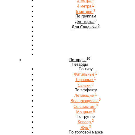
3 метра
0
4 метра
1
5 метров
По группам
0
Для торта
0
Для Свадьбы
10
Петарды
Петарды
По типу
9
Фитильные
1
Терочные
0
Связки
По эффекту
1
Летающие
3
Вращающиеся
0
Со свистом
0
Мощные
По группе
2
Корсар
2
Жук
По торговой марке