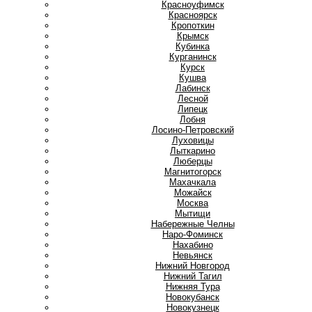
Красноуфимск
Красноярск
Кропоткин
Крымск
Кубинка
Курганинск
Курск
Кушва
Л
Лабинск
Лесной
Липецк
Лобня
Лосино-Петровский
Луховицы
Лыткарино
Люберцы
М
Магнитогорск
Махачкала
Можайск
Москва
Мытищи
Н
Набережные Челны
Наро-Фоминск
Нахабино
Невьянск
Нижний Новгород
Нижний Тагил
Нижняя Тура
Новокубанск
Новокузнецк