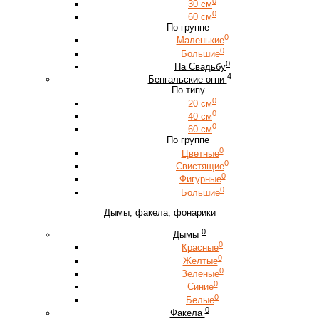
0
30 см
0
60 см
По группе
0
Маленькие
0
Большие
0
На Свадьбу
4
Бенгальские огни
По типу
0
20 см
0
40 см
0
60 см
По группе
0
Цветные
0
Свистящие
0
Фигурные
0
Большие
Дымы, факела, фонарики
0
Дымы
0
Красные
0
Желтые
0
Зеленые
0
Синие
0
Белые
0
Факела