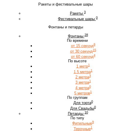
Ракеты и фестивальные шары
3
Ракеты
0
Фестивальные шары
Фонтаны и петарды
28
Фонтаны
По времени
8
от 15 секунд
15
от 30 секунд
4
от 60 секунд
По высоте
1
1 метр
1
1.5 метра
3
2 метра
1
3 метра
0
4 метра
1
5 метров
По группам
0
Для торта
0
Для Свадьбы
10
Петарды
По типу
9
Фитильные
1
Терочные