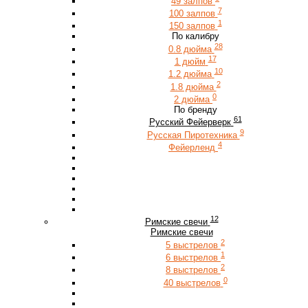
49 залпов
7
100 залпов
1
150 залпов
По калибру
28
0.8 дюйма
17
1 дюйм
10
1.2 дюйма
2
1.8 дюйма
0
2 дюйма
По бренду
61
Русский Фейерверк
9
Русская Пиротехника
4
Фейерленд
12
Римские свечи
Римские свечи
2
5 выстрелов
1
6 выстрелов
2
8 выстрелов
0
40 выстрелов