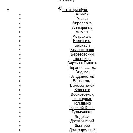
< Назад
Екатеринбург
А
Абинск
Анапа
Апрелевка
Апшеронск
Асбест
Астрахань
Б
Балашиха
Барнаул
Белореченск
Березовский
Бронницы
В
Верхняя Пышма
Верхняя Салда
Видное
Владивосток
Волгоград
Волоколамск
Воронеж
Воскресенск
Г
Геленджик
Голицыно
Горячий Ключ
Гулькевичи
Д
Дедовск
Дзержинский
Дмитров
Долгопрудный