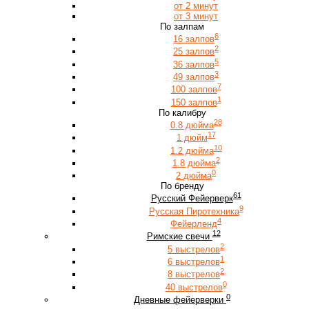
от 2 минут
от 3 минут
По залпам
6
16 залпов
2
25 залпов
5
36 залпов
3
49 залпов
7
100 залпов
1
150 залпов
По калибру
28
0.8 дюйма
17
1 дюйм
10
1.2 дюйма
2
1.8 дюйма
0
2 дюйма
По бренду
61
Русский Фейерверк
9
Русская Пиротехника
4
Фейерленд
12
Римские свечи
2
5 выстрелов
1
6 выстрелов
2
8 выстрелов
0
40 выстрелов
0
Дневные фейерверки