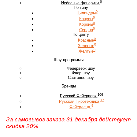
0
Небесные фонарики
По типу
0
Цилиндры
0
Конусы
0
Короны
0
Сердца
По цвету
0
Красные
0
Зеленые
0
Желтые
Шоу программы
Фейерверк шоу
Фаер шоу
Световое шоу
Бренды
106
Русский Фейерверк
17
Русская Пиротехника
5
Фейерленд
За самовывоз заказа 31 декабря действует
скидка 20%