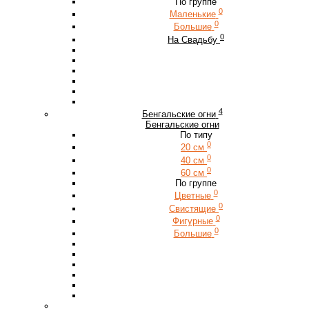
По группе
0
Маленькие
0
Большие
0
На Свадьбу
4
Бенгальские огни
Бенгальские огни
По типу
0
20 см
0
40 см
0
60 см
По группе
0
Цветные
0
Свистящие
0
Фигурные
0
Большие