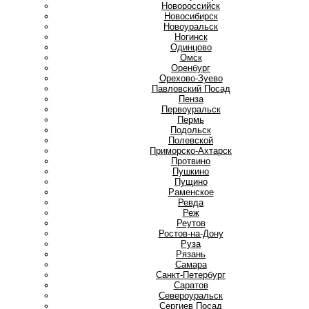
Новороссийск
Новосибирск
Новоуральск
Ногинск
О
Одинцово
Омск
Оренбург
Орехово-Зуево
П
Павловский Посад
Пенза
Первоуральск
Пермь
Подольск
Полевской
Приморско-Ахтарск
Протвино
Пушкино
Пущино
Р
Раменское
Ревда
Реж
Реутов
Ростов-на-Дону
Руза
Рязань
С
Самара
Санкт-Петербург
Саратов
Североуральск
Сергиев Посад