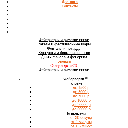
Доставка
Контакты
Фейерверки
и римские свечи
Ракеты
и фестивальные шары
Фонтаны
и петарды
Хлопушки
и бенгальские огни
Дымы
факела и фонарики
Бренды
Скидки
до -50%
Фейерверки и римские свечи
81
Фейерверки
По цене
до 1500 р
до 3000 р
до 7000 р
до 10000 р
до 20000 р
до 50000 р
По времени
от 30 секунд
от 1 минуты
от 1.5 минут