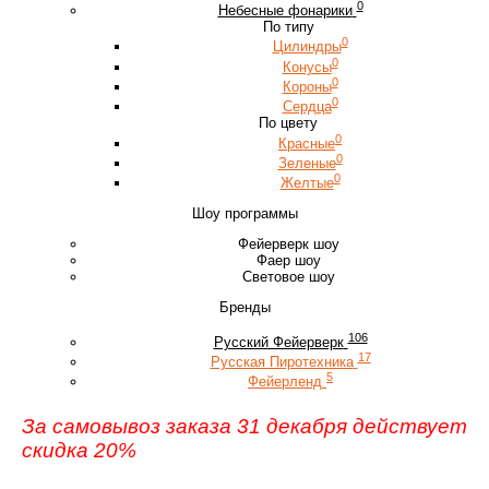
0
Небесные фонарики
По типу
0
Цилиндры
0
Конусы
0
Короны
0
Сердца
По цвету
0
Красные
0
Зеленые
0
Желтые
Шоу программы
Фейерверк шоу
Фаер шоу
Световое шоу
Бренды
106
Русский Фейерверк
17
Русская Пиротехника
5
Фейерленд
За самовывоз заказа 31 декабря действует
скидка 20%