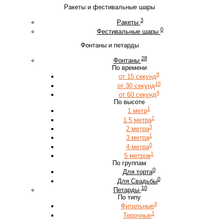
Ракеты и фестивальные шары
3
Ракеты
0
Фестивальные шары
Фонтаны и петарды
28
Фонтаны
По времени
8
от 15 секунд
15
от 30 секунд
4
от 60 секунд
По высоте
1
1 метр
1
1.5 метра
3
2 метра
1
3 метра
0
4 метра
1
5 метров
По группам
0
Для торта
0
Для Свадьбы
10
Петарды
По типу
9
Фитильные
1
Терочные