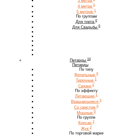
3 метра
0
4 метра
1
5 метров
По группам
0
Для торта
0
Для Свадьбы
10
Петарды
Петарды
По типу
9
Фитильные
1
Терочные
0
Связки
По эффекту
1
Летающие
3
Вращающиеся
0
Со свистом
0
Мощные
По группе
2
Корсар
2
Жук
По торговой марке