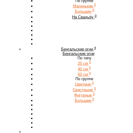
По группе
0
Маленькие
0
Большие
0
На Свадьбу
4
Бенгальские огни
Бенгальские огни
По типу
0
20 см
0
40 см
0
60 см
По группе
0
Цветные
0
Свистящие
0
Фигурные
0
Большие