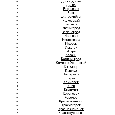
Домодедово
Дубна
Е
Егорьевск
Ейск
Екатеринбург
Ж
Жуковский
З
Зарайск
Звенигород
Зеленоград
И
Иваново
Ивантеевка
Ижевск
Иркутск
Истра
К
Казань
Калининград
Каменск-Уральский
Качканар
Кашира
Кемерово
Киров
Климовск
Клин
Коломна
Кореновск
Королев
Красноармейск
Красногорск
Краснознаменск
Краснотурьинск