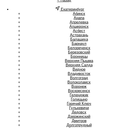
< Назад
Екатеринбург
А
Абинск
Анапа
Апрелевка
Апшеронск
Асбест
Астрахань
Б
Балашиха
Барнаул
Белореченск
Березовский
Бронницы
В
Верхняя Пышма
Верхняя Салда
Видное
Владивосток
Волгоград
Волоколамск
Воронеж
Воскресенск
Г
Геленджик
Голицыно
Горячий Ключ
Гулькевичи
Д
Дедовск
Дзержинский
Дмитров
Долгопрудный