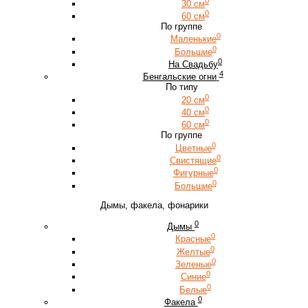
0
30 см
0
60 см
По группе
0
Маленькие
0
Большие
0
На Свадьбу
4
Бенгальские огни
По типу
0
20 см
0
40 см
0
60 см
По группе
0
Цветные
0
Свистящие
0
Фигурные
0
Большие
Дымы, факела, фонарики
0
Дымы
0
Красные
0
Желтые
0
Зеленые
0
Синие
0
Белые
0
Факела