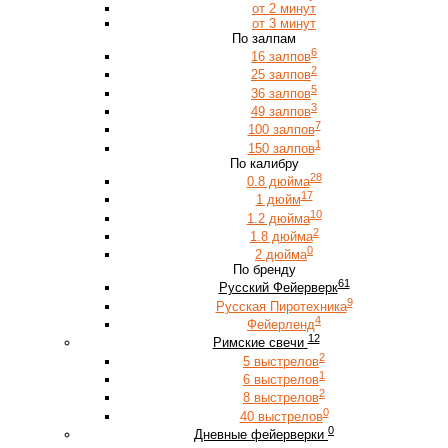
от 2 минут
от 3 минут
По залпам
6
16 залпов
2
25 залпов
5
36 залпов
3
49 залпов
7
100 залпов
1
150 залпов
По калибру
28
0.8 дюйма
17
1 дюйм
10
1.2 дюйма
2
1.8 дюйма
0
2 дюйма
По бренду
61
Русский Фейерверк
9
Русская Пиротехника
4
Фейерленд
12
Римские свечи
2
5 выстрелов
1
6 выстрелов
2
8 выстрелов
0
40 выстрелов
0
Дневные фейерверки