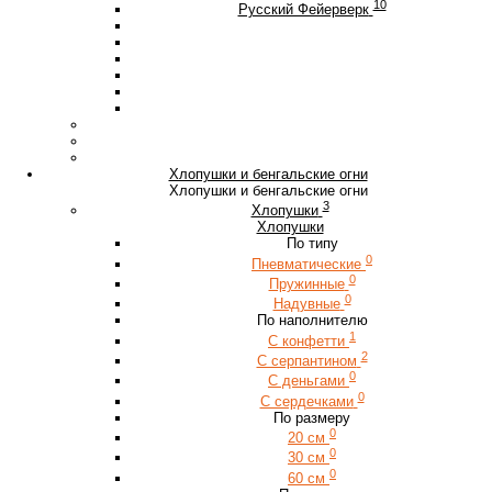
10
Русский Фейерверк
Хлопушки и бенгальские огни
Хлопушки и бенгальские огни
3
Хлопушки
Хлопушки
По типу
0
Пневматические
0
Пружинные
0
Надувные
По наполнителю
1
С конфетти
2
С серпантином
0
С деньгами
0
С сердечками
По размеру
0
20 см
0
30 см
0
60 см