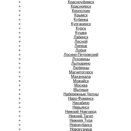
Красноуфимск
Красноярск
Кропоткин
Крымск
Кубинка
Курганинск
Курск
Кушва
Л
Лабинск
Лесной
Липецк
Лобня
Лосино-Петровский
Луховицы
Лыткарино
Люберцы
М
Магнитогорск
Махачкала
Можайск
Москва
Мытищи
Н
Набережные Челны
Наро-Фоминск
Нахабино
Невьянск
Нижний Новгород
Нижний Тагил
Нижняя Тура
Новокубанск
Новокузнецк