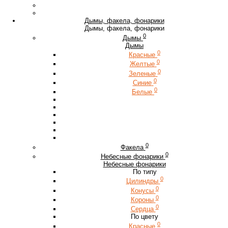
Дымы, факела, фонарики
Дымы, факела, фонарики
0
Дымы
Дымы
0
Красные
0
Желтые
0
Зеленые
0
Синие
0
Белые
0
Факела
0
Небесные фонарики
Небесные фонарики
По типу
0
Цилиндры
0
Конусы
0
Короны
0
Сердца
По цвету
0
Красные