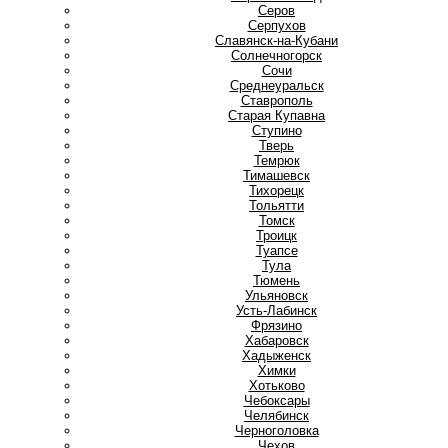
Серов
Серпухов
Славянск-на-Кубани
Солнечногорск
Сочи
Среднеуральск
Ставрополь
Старая Купавна
Ступино
Т
Тверь
Темрюк
Тимашевск
Тихорецк
Тольятти
Томск
Троицк
Туапсе
Тула
Тюмень
У
Ульяновск
Усть-Лабинск
Ф
Фрязино
Х
Хабаровск
Хадыженск
Химки
Хотьково
Ч
Чебоксары
Челябинск
Черноголовка
Чехов