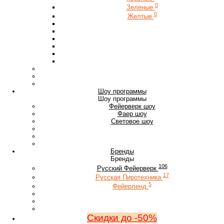
0
Зеленые
0
Желтые
Шоу программы
Шоу программы
Фейерверк шоу
Фаер шоу
Световое шоу
Бренды
Бренды
106
Русский Фейерверк
17
Русская Пиротехника
5
Фейерленд
Скидки до -50%