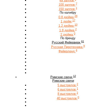
49 залпов
7
100 залпов
1
150 залпов
По калибру
28
0.8 дюйма
17
1 дюйм
10
1.2 дюйма
2
1.8 дюйма
0
2 дюйма
По бренду
61
Русский Фейерверк
9
Русская Пиротехника
4
Фейерленд
12
Римские свечи
Римские свечи
2
5 выстрелов
1
6 выстрелов
2
8 выстрелов
0
40 выстрелов