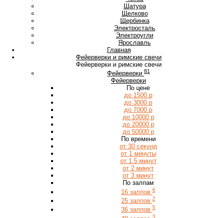
Ш
Шатура
Щ
Щелково
Щербинка
Э
Электросталь
Электроугли
Я
Ярославль
Главная
Фейерверки и римские свечи
Фейерверки и римские свечи
81
Фейерверки
Фейерверки
По цене
до 1500 р
до 3000 р
до 7000 р
до 10000 р
до 20000 р
до 50000 р
По времени
от 30 секунд
от 1 минуты
от 1.5 минут
от 2 минут
от 3 минут
По залпам
6
16 залпов
2
25 залпов
5
36 залпов
3