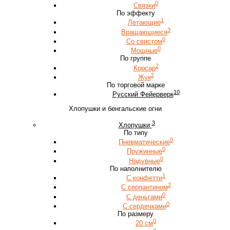
0
Связки
По эффекту
1
Летающие
3
Вращающиеся
0
Со свистом
0
Мощные
По группе
2
Корсар
2
Жук
По торговой марке
10
Русский Фейерверк
Хлопушки и бенгальские огни
3
Хлопушки
По типу
0
Пневматические
0
Пружинные
0
Надувные
По наполнителю
1
С конфетти
2
С серпантином
0
С деньгами
0
С сердечками
По размеру
0
20 см