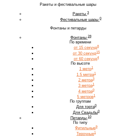
Ракеты и фестивальные шары
3
Ракеты
0
Фестивальные шары
Фонтаны и петарды
28
Фонтаны
По времени
8
от 15 секунд
15
от 30 секунд
4
от 60 секунд
По высоте
1
1 метр
1
1.5 метра
3
2 метра
1
3 метра
0
4 метра
1
5 метров
По группам
0
Для торта
0
Для Свадьбы
10
Петарды
По типу
9
Фитильные
1
Терочные