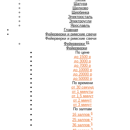
Ш
Шатура
Щ
Щелково
Щербинка
Э
Электросталь
Электроугли
Я
Ярославль
Главная
Фейерверки и римские свечи
Фейерверки и римские свечи
81
Фейерверки
Фейерверки
По цене
до 1500 р
до 3000 р
до 7000 р
до 10000 р
до 20000 р
до 50000 р
По времени
от 30 секунд
от 1 минуты
от 1.5 минут
от 2 минут
от 3 минут
По залпам
6
16 залпов
2
25 залпов
5
36 залпов
3