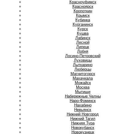
Красноуфимск
Красноярск
Кропоткин
Крымск
Кубинка
Курганинск
Курск
Кушва
Л
Лабинск
Лесной
Липецк
Лобня
Лосино-Петровский
Луховицы
Лыткарино
Люберцы
М
Магнитогорск
Махачкала
Можайск
Москва
Мытищи
Н
Набережные Челны
Наро-Фоминск
Нахабино
Невьянск
Нижний Новгород
Нижний Тагил
Нижняя Тура
Новокубанск
Новокузнецк