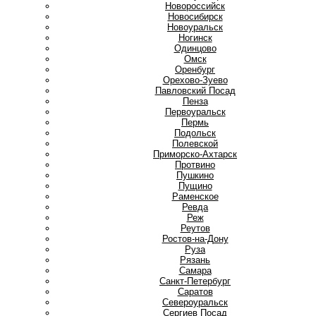
Новороссийск
Новосибирск
Новоуральск
Ногинск
О
Одинцово
Омск
Оренбург
Орехово-Зуево
П
Павловский Посад
Пенза
Первоуральск
Пермь
Подольск
Полевской
Приморско-Ахтарск
Протвино
Пушкино
Пущино
Р
Раменское
Ревда
Реж
Реутов
Ростов-на-Дону
Руза
Рязань
С
Самара
Санкт-Петербург
Саратов
Североуральск
Сергиев Посад