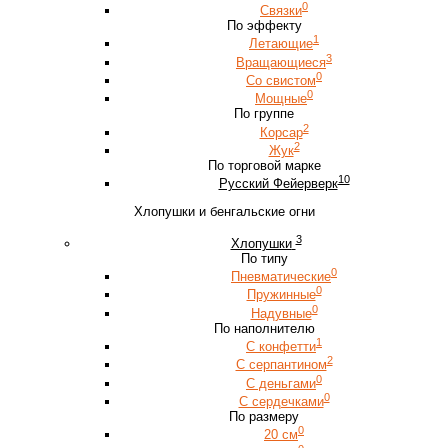
0
Связки
По эффекту
1
Летающие
3
Вращающиеся
0
Со свистом
0
Мощные
По группе
2
Корсар
2
Жук
По торговой марке
10
Русский Фейерверк
Хлопушки и бенгальские огни
3
Хлопушки
По типу
0
Пневматические
0
Пружинные
0
Надувные
По наполнителю
1
С конфетти
2
С серпантином
0
С деньгами
0
С сердечками
По размеру
0
20 см