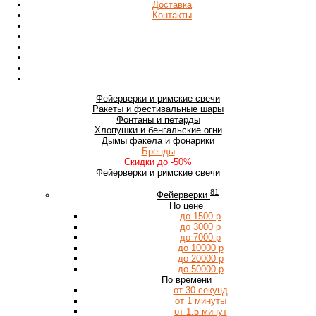
Доставка
Контакты
Фейерверки
и римские свечи
Ракеты
и фестивальные шары
Фонтаны
и петарды
Хлопушки
и бенгальские огни
Дымы
факела и фонарики
Бренды
Скидки
до -50%
Фейерверки и римские свечи
81
Фейерверки
По цене
до 1500 р
до 3000 р
до 7000 р
до 10000 р
до 20000 р
до 50000 р
По времени
от 30 секунд
от 1 минуты
от 1.5 минут