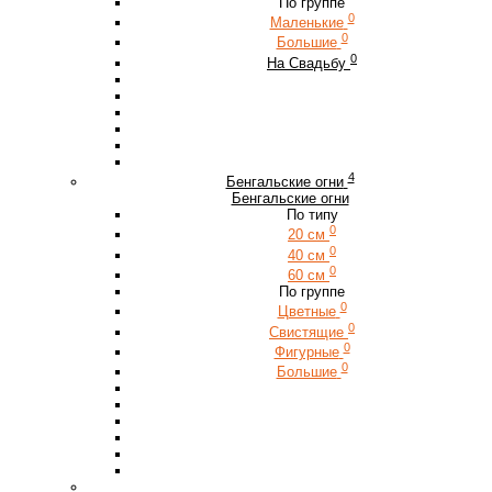
По группе
0
Маленькие
0
Большие
0
На Свадьбу
4
Бенгальские огни
Бенгальские огни
По типу
0
20 см
0
40 см
0
60 см
По группе
0
Цветные
0
Свистящие
0
Фигурные
0
Большие