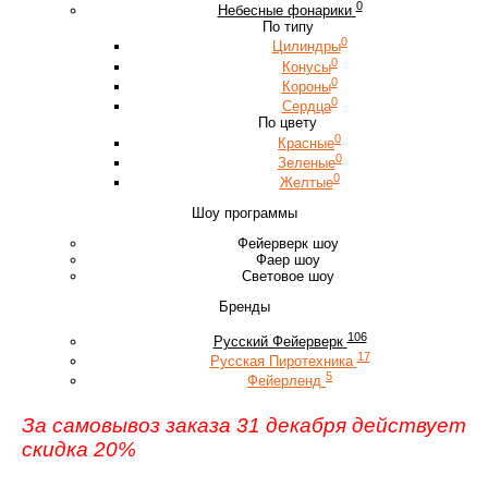
0
Небесные фонарики
По типу
0
Цилиндры
0
Конусы
0
Короны
0
Сердца
По цвету
0
Красные
0
Зеленые
0
Желтые
Шоу программы
Фейерверк шоу
Фаер шоу
Световое шоу
Бренды
106
Русский Фейерверк
17
Русская Пиротехника
5
Фейерленд
За самовывоз заказа 31 декабря действует
скидка 20%