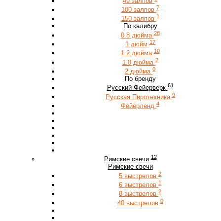
49 залпов
7
100 залпов
1
150 залпов
По калибру
28
0.8 дюйма
17
1 дюйм
10
1.2 дюйма
2
1.8 дюйма
0
2 дюйма
По бренду
61
Русский Фейерверк
9
Русская Пиротехника
4
Фейерленд
12
Римские свечи
Римские свечи
2
5 выстрелов
1
6 выстрелов
2
8 выстрелов
0
40 выстрелов