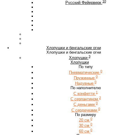
10
Русский Фейерверк
Хлопушки и бенгальские огни
Хлопушки и бенгальские огни
3
Хлопушки
Хлопушки
По типу
0
Пневматические
0
Пружинные
0
Надувные
По наполнителю
1
С конфетти
2
С серпантином
0
С деньгами
0
С сердечками
По размеру
0
20 см
0
30 см
0
60 см