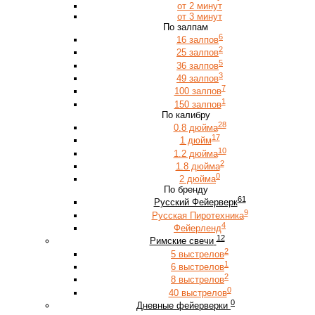
от 2 минут
от 3 минут
По залпам
6
16 залпов
2
25 залпов
5
36 залпов
3
49 залпов
7
100 залпов
1
150 залпов
По калибру
28
0.8 дюйма
17
1 дюйм
10
1.2 дюйма
2
1.8 дюйма
0
2 дюйма
По бренду
61
Русский Фейерверк
9
Русская Пиротехника
4
Фейерленд
12
Римские свечи
2
5 выстрелов
1
6 выстрелов
2
8 выстрелов
0
40 выстрелов
0
Дневные фейерверки