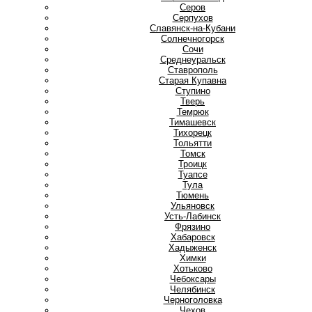
Серов
Серпухов
Славянск-на-Кубани
Солнечногорск
Сочи
Среднеуральск
Ставрополь
Старая Купавна
Ступино
Т
Тверь
Темрюк
Тимашевск
Тихорецк
Тольятти
Томск
Троицк
Туапсе
Тула
Тюмень
У
Ульяновск
Усть-Лабинск
Ф
Фрязино
Х
Хабаровск
Хадыженск
Химки
Хотьково
Ч
Чебоксары
Челябинск
Черноголовка
Чехов