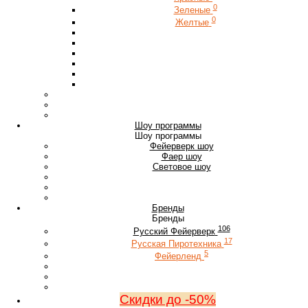
0
Зеленые
0
Желтые
Шоу программы
Шоу программы
Фейерверк шоу
Фаер шоу
Световое шоу
Бренды
Бренды
106
Русский Фейерверк
17
Русская Пиротехника
5
Фейерленд
Скидки до -50%