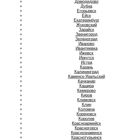
Домодедово
Дубна
Е
Егорьевск
Ейск
Екатеринбург
Ж
Жуковский
З
Зарайск
Звенигород
Зеленоград
И
Иваново
Ивантеевка
Ижевск
Иркутск
Истра
К
Казань
Калининград
Каменск-Уральский
Качканар
Кашира
Кемерово
Киров
Климовск
Клин
Коломна
Кореновск
Королев
Красноармейск
Красногорск
Краснознаменск
Краснотурьинск