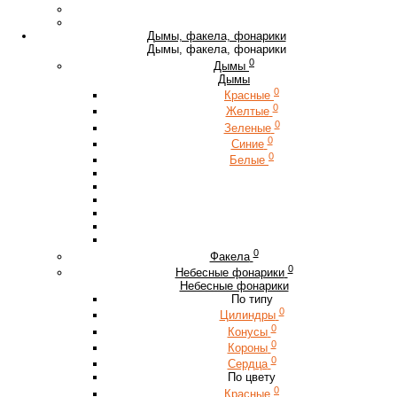
Дымы, факела, фонарики
Дымы, факела, фонарики
0
Дымы
Дымы
0
Красные
0
Желтые
0
Зеленые
0
Синие
0
Белые
0
Факела
0
Небесные фонарики
Небесные фонарики
По типу
0
Цилиндры
0
Конусы
0
Короны
0
Сердца
По цвету
0
Красные