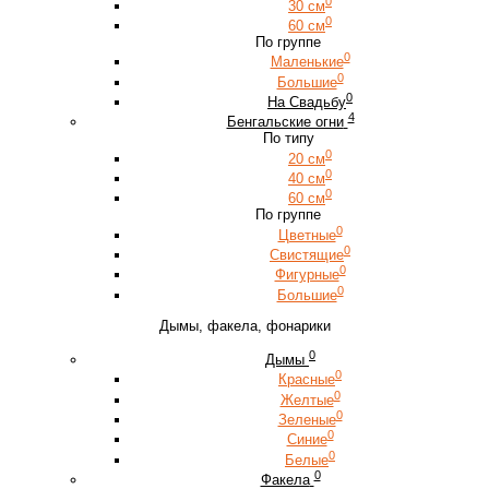
0
30 см
0
60 см
По группе
0
Маленькие
0
Большие
0
На Свадьбу
4
Бенгальские огни
По типу
0
20 см
0
40 см
0
60 см
По группе
0
Цветные
0
Свистящие
0
Фигурные
0
Большие
Дымы, факела, фонарики
0
Дымы
0
Красные
0
Желтые
0
Зеленые
0
Синие
0
Белые
0
Факела