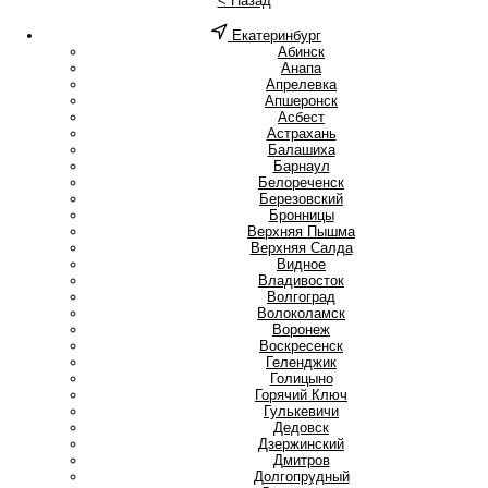
< Назад
Екатеринбург
А
Абинск
Анапа
Апрелевка
Апшеронск
Асбест
Астрахань
Б
Балашиха
Барнаул
Белореченск
Березовский
Бронницы
В
Верхняя Пышма
Верхняя Салда
Видное
Владивосток
Волгоград
Волоколамск
Воронеж
Воскресенск
Г
Геленджик
Голицыно
Горячий Ключ
Гулькевичи
Д
Дедовск
Дзержинский
Дмитров
Долгопрудный