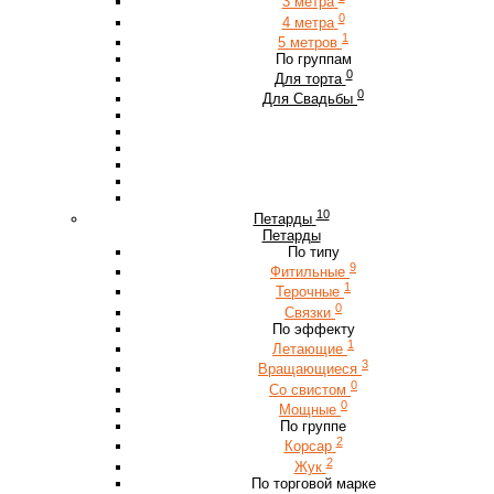
3 метра
0
4 метра
1
5 метров
По группам
0
Для торта
0
Для Свадьбы
10
Петарды
Петарды
По типу
9
Фитильные
1
Терочные
0
Связки
По эффекту
1
Летающие
3
Вращающиеся
0
Со свистом
0
Мощные
По группе
2
Корсар
2
Жук
По торговой марке