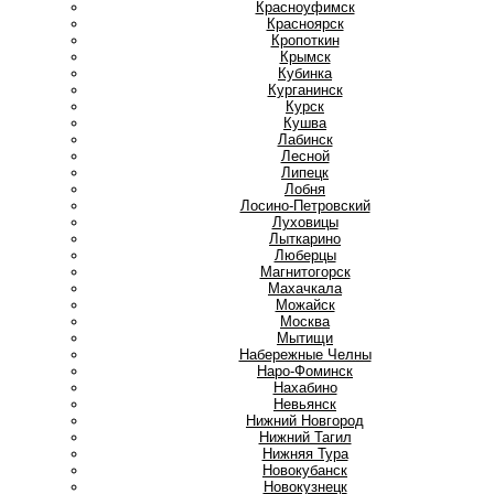
Красноуфимск
Красноярск
Кропоткин
Крымск
Кубинка
Курганинск
Курск
Кушва
Л
Лабинск
Лесной
Липецк
Лобня
Лосино-Петровский
Луховицы
Лыткарино
Люберцы
М
Магнитогорск
Махачкала
Можайск
Москва
Мытищи
Н
Набережные Челны
Наро-Фоминск
Нахабино
Невьянск
Нижний Новгород
Нижний Тагил
Нижняя Тура
Новокубанск
Новокузнецк