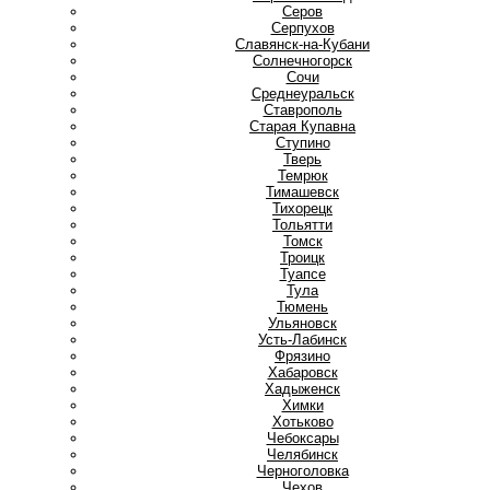
Серов
Серпухов
Славянск-на-Кубани
Солнечногорск
Сочи
Среднеуральск
Ставрополь
Старая Купавна
Ступино
Т
Тверь
Темрюк
Тимашевск
Тихорецк
Тольятти
Томск
Троицк
Туапсе
Тула
Тюмень
У
Ульяновск
Усть-Лабинск
Ф
Фрязино
Х
Хабаровск
Хадыженск
Химки
Хотьково
Ч
Чебоксары
Челябинск
Черноголовка
Чехов