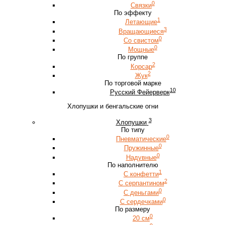
0
Связки
По эффекту
1
Летающие
3
Вращающиеся
0
Со свистом
0
Мощные
По группе
2
Корсар
2
Жук
По торговой марке
10
Русский Фейерверк
Хлопушки и бенгальские огни
3
Хлопушки
По типу
0
Пневматические
0
Пружинные
0
Надувные
По наполнителю
1
С конфетти
2
С серпантином
0
С деньгами
0
С сердечками
По размеру
0
20 см