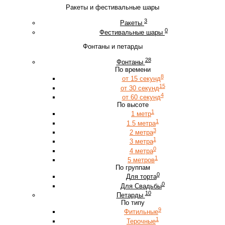
Ракеты и фестивальные шары
3
Ракеты
0
Фестивальные шары
Фонтаны и петарды
28
Фонтаны
По времени
8
от 15 секунд
15
от 30 секунд
4
от 60 секунд
По высоте
1
1 метр
1
1.5 метра
3
2 метра
1
3 метра
0
4 метра
1
5 метров
По группам
0
Для торта
0
Для Свадьбы
10
Петарды
По типу
9
Фитильные
1
Терочные