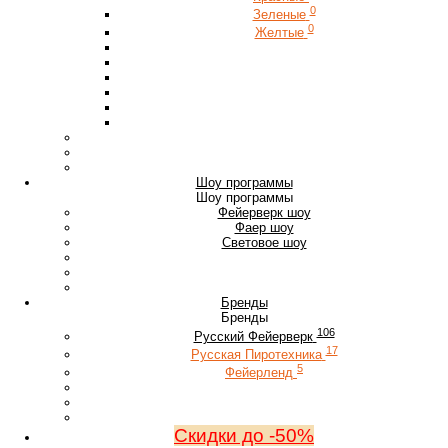
0
Зеленые
0
Желтые
Шоу программы
Шоу программы
Фейерверк шоу
Фаер шоу
Световое шоу
Бренды
Бренды
106
Русский Фейерверк
17
Русская Пиротехника
5
Фейерленд
Скидки до -50%