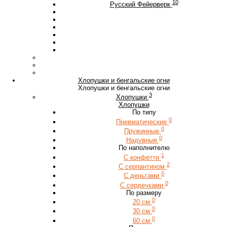
10
Русский Фейерверк
Хлопушки и бенгальские огни
Хлопушки и бенгальские огни
3
Хлопушки
Хлопушки
По типу
0
Пневматические
0
Пружинные
0
Надувные
По наполнителю
1
С конфетти
2
С серпантином
0
С деньгами
0
С сердечками
По размеру
0
20 см
0
30 см
0
60 см