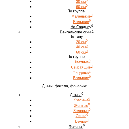
0
30 см
0
60 см
По группе
0
Маленькие
0
Большие
0
На Свадьбу
4
Бенгальские огни
По типу
0
20 см
0
40 см
0
60 см
По группе
0
Цветные
0
Свистящие
0
Фигурные
0
Большие
Дымы, факела, фонарики
0
Дымы
0
Красные
0
Желтые
0
Зеленые
0
Синие
0
Белые
0
Факела