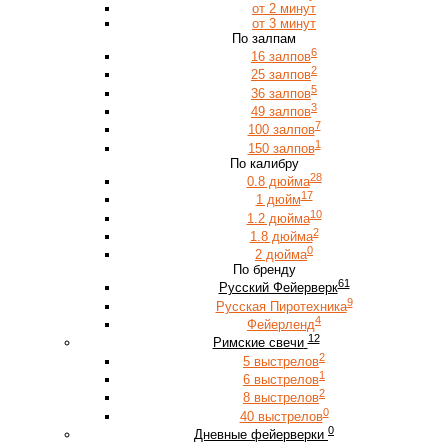
от 2 минут
от 3 минут
По залпам
6
16 залпов
2
25 залпов
5
36 залпов
3
49 залпов
7
100 залпов
1
150 залпов
По калибру
28
0.8 дюйма
17
1 дюйм
10
1.2 дюйма
2
1.8 дюйма
0
2 дюйма
По бренду
61
Русский Фейерверк
9
Русская Пиротехника
4
Фейерленд
12
Римские свечи
2
5 выстрелов
1
6 выстрелов
2
8 выстрелов
0
40 выстрелов
0
Дневные фейерверки