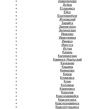
Домодедово
Дубна
Е
Егорьевск
Ейск
Екатеринбург
Ж
Жуковский
З
Зарайск
Звенигород
Зеленоград
И
Иваново
Ивантеевка
Ижевск
Иркутск
Истра
К
Казань
Калининград
Каменск-Уральский
Качканар
Кашира
Кемерово
Киров
Климовск
Клин
Коломна
Кореновск
Королев
Красноармейск
Красногорск
Краснознаменск
Краснотурьинск