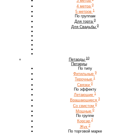
3 метра
0
4 метра
1
5 метров
По группам
0
Для торта
0
Для Свадьбы
10
Петарды
Петарды
По типу
9
Фитильные
1
Терочные
0
Связки
По эффекту
1
Летающие
3
Вращающиеся
0
Со свистом
0
Мощные
По группе
2
Корсар
2
Жук
По торговой марке