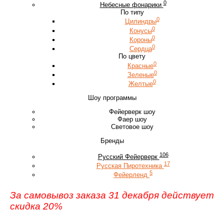
0
Небесные фонарики
По типу
0
Цилиндры
0
Конусы
0
Короны
0
Сердца
По цвету
0
Красные
0
Зеленые
0
Желтые
Шоу программы
Фейерверк шоу
Фаер шоу
Световое шоу
Бренды
106
Русский Фейерверк
17
Русская Пиротехника
5
Фейерленд
За самовывоз заказа 31 декабря действует
скидка 20%