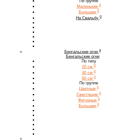
По группе
0
Маленькие
0
Большие
0
На Свадьбу
4
Бенгальские огни
Бенгальские огни
По типу
0
20 см
0
40 см
0
60 см
По группе
0
Цветные
0
Свистящие
0
Фигурные
0
Большие