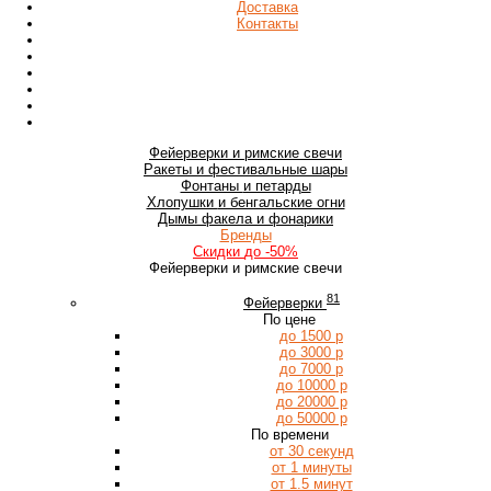
Доставка
Контакты
Фейерверки
и римские свечи
Ракеты
и фестивальные шары
Фонтаны
и петарды
Хлопушки
и бенгальские огни
Дымы
факела и фонарики
Бренды
Скидки
до -50%
Фейерверки и римские свечи
81
Фейерверки
По цене
до 1500 р
до 3000 р
до 7000 р
до 10000 р
до 20000 р
до 50000 р
По времени
от 30 секунд
от 1 минуты
от 1.5 минут