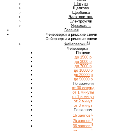
Ш
Шатура
Щ
Щелково
Щербинка
Э
Электросталь
Электроугли
Я
Ярославль
Главная
Фейерверки и римские свечи
Фейерверки и римские свечи
81
Фейерверки
Фейерверки
По цене
до 1500 р
до 3000 р
до 7000 р
до 10000 р
до 20000 р
до 50000 р
По времени
от 30 секунд
от 1 минуты
от 1.5 минут
от 2 минут
от 3 минут
По залпам
6
16 залпов
2
25 залпов
5
36 залпов
3