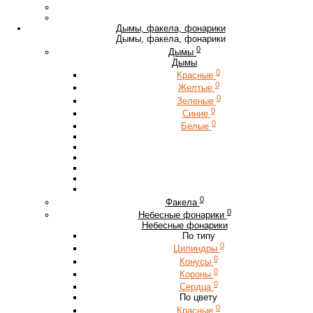
Дымы, факела, фонарики
Дымы, факела, фонарики
0
Дымы
Дымы
0
Красные
0
Желтые
0
Зеленые
0
Синие
0
Белые
0
Факела
0
Небесные фонарики
Небесные фонарики
По типу
0
Цилиндры
0
Конусы
0
Короны
0
Сердца
По цвету
0
Красные