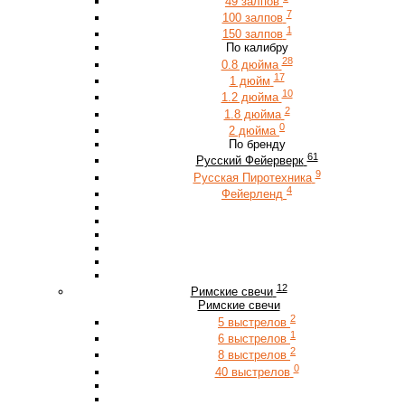
49 залпов
7
100 залпов
1
150 залпов
По калибру
28
0.8 дюйма
17
1 дюйм
10
1.2 дюйма
2
1.8 дюйма
0
2 дюйма
По бренду
61
Русский Фейерверк
9
Русская Пиротехника
4
Фейерленд
12
Римские свечи
Римские свечи
2
5 выстрелов
1
6 выстрелов
2
8 выстрелов
0
40 выстрелов