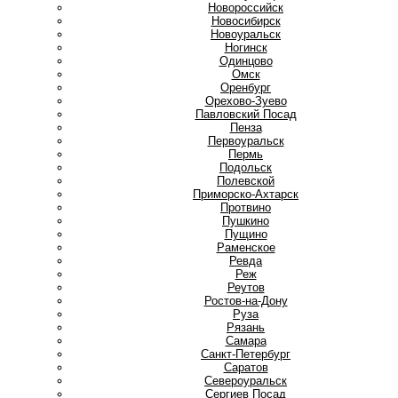
Новороссийск
Новосибирск
Новоуральск
Ногинск
О
Одинцово
Омск
Оренбург
Орехово-Зуево
П
Павловский Посад
Пенза
Первоуральск
Пермь
Подольск
Полевской
Приморско-Ахтарск
Протвино
Пушкино
Пущино
Р
Раменское
Ревда
Реж
Реутов
Ростов-на-Дону
Руза
Рязань
С
Самара
Санкт-Петербург
Саратов
Североуральск
Сергиев Посад