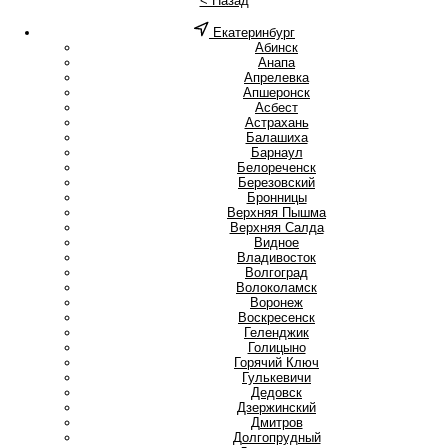
< Назад
Екатеринбург
А
Абинск
Анапа
Апрелевка
Апшеронск
Асбест
Астрахань
Б
Балашиха
Барнаул
Белореченск
Березовский
Бронницы
В
Верхняя Пышма
Верхняя Салда
Видное
Владивосток
Волгоград
Волоколамск
Воронеж
Воскресенск
Г
Геленджик
Голицыно
Горячий Ключ
Гулькевичи
Д
Дедовск
Дзержинский
Дмитров
Долгопрудный