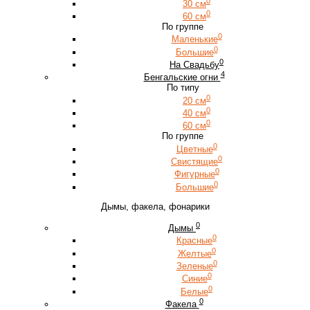
0
30 см
0
60 см
По группе
0
Маленькие
0
Большие
0
На Свадьбу
4
Бенгальские огни
По типу
0
20 см
0
40 см
0
60 см
По группе
0
Цветные
0
Свистящие
0
Фигурные
0
Большие
Дымы, факела, фонарики
0
Дымы
0
Красные
0
Желтые
0
Зеленые
0
Синие
0
Белые
0
Факела