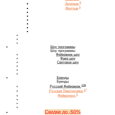
0
Зеленые
0
Желтые
Шоу программы
Шоу программы
Фейерверк шоу
Фаер шоу
Световое шоу
Бренды
Бренды
106
Русский Фейерверк
17
Русская Пиротехника
5
Фейерленд
Скидки до -50%