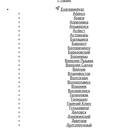
< Назад
Екатеринбург
А
Абинск
Анапа
Апрелевка
Апшеронск
Асбест
Астрахань
Б
Балашиха
Барнаул
Белореченск
Березовский
Бронницы
В
Верхняя Пышма
Верхняя Салда
Видное
Владивосток
Волгоград
Волоколамск
Воронеж
Воскресенск
Г
Геленджик
Голицыно
Горячий Ключ
Гулькевичи
Д
Дедовск
Дзержинский
Дмитров
Долгопрудный