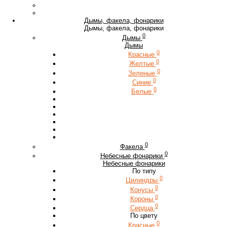
Дымы, факела, фонарики
Дымы, факела, фонарики
0
Дымы
Дымы
0
Красные
0
Желтые
0
Зеленые
0
Синие
0
Белые
0
Факела
0
Небесные фонарики
Небесные фонарики
По типу
0
Цилиндры
0
Конусы
0
Короны
0
Сердца
По цвету
0
Красные