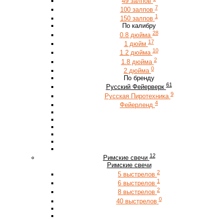
49 залпов
7
100 залпов
1
150 залпов
По калибру
28
0.8 дюйма
17
1 дюйм
10
1.2 дюйма
2
1.8 дюйма
0
2 дюйма
По бренду
61
Русский Фейерверк
9
Русская Пиротехника
4
Фейерленд
12
Римские свечи
Римские свечи
2
5 выстрелов
1
6 выстрелов
2
8 выстрелов
0
40 выстрелов