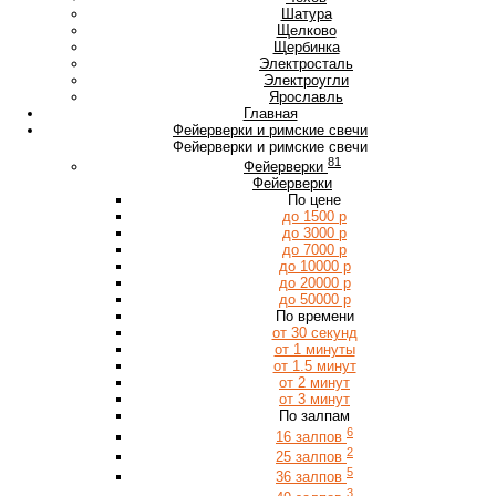
Ш
Шатура
Щ
Щелково
Щербинка
Э
Электросталь
Электроугли
Я
Ярославль
Главная
Фейерверки и римские свечи
Фейерверки и римские свечи
81
Фейерверки
Фейерверки
По цене
до 1500 р
до 3000 р
до 7000 р
до 10000 р
до 20000 р
до 50000 р
По времени
от 30 секунд
от 1 минуты
от 1.5 минут
от 2 минут
от 3 минут
По залпам
6
16 залпов
2
25 залпов
5
36 залпов
3