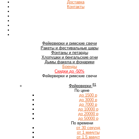
Доставка
Контакты
Фейерверки
и римские свечи
Ракеты
и фестивальные шары
Фонтаны
и петарды
Хлопушки
и бенгальские огни
Дымы
факела и фонарики
Бренды
Скидки
до -50%
Фейерверки и римские свечи
81
Фейерверки
По цене
до 1500 р
до 3000 р
до 7000 р
до 10000 р
до 20000 р
до 50000 р
По времени
от 30 секунд
от 1 минуты
от 1.5 минут