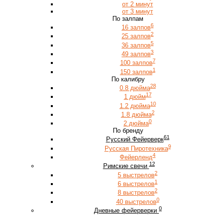
от 2 минут
от 3 минут
По залпам
6
16 залпов
2
25 залпов
5
36 залпов
3
49 залпов
7
100 залпов
1
150 залпов
По калибру
28
0.8 дюйма
17
1 дюйм
10
1.2 дюйма
2
1.8 дюйма
0
2 дюйма
По бренду
61
Русский Фейерверк
9
Русская Пиротехника
4
Фейерленд
12
Римские свечи
2
5 выстрелов
1
6 выстрелов
2
8 выстрелов
0
40 выстрелов
0
Дневные фейерверки