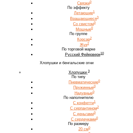
0
Связки
По эффекту
1
Летающие
3
Вращающиеся
0
Со свистом
0
Мощные
По группе
2
Корсар
2
Жук
По торговой марке
10
Русский Фейерверк
Хлопушки и бенгальские огни
3
Хлопушки
По типу
0
Пневматические
0
Пружинные
0
Надувные
По наполнителю
1
С конфетти
2
С серпантином
0
С деньгами
0
С сердечками
По размеру
0
20 см