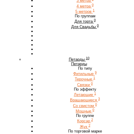
3 метра
0
4 метра
1
5 метров
По группам
0
Для торта
0
Для Свадьбы
10
Петарды
Петарды
По типу
9
Фитильные
1
Терочные
0
Связки
По эффекту
1
Летающие
3
Вращающиеся
0
Со свистом
0
Мощные
По группе
2
Корсар
2
Жук
По торговой марке