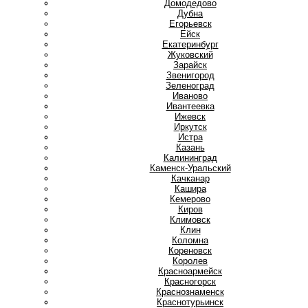
Домодедово
Дубна
Е
Егорьевск
Ейск
Екатеринбург
Ж
Жуковский
З
Зарайск
Звенигород
Зеленоград
И
Иваново
Ивантеевка
Ижевск
Иркутск
Истра
К
Казань
Калининград
Каменск-Уральский
Качканар
Кашира
Кемерово
Киров
Климовск
Клин
Коломна
Кореновск
Королев
Красноармейск
Красногорск
Краснознаменск
Краснотурьинск