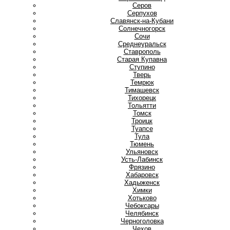
Серов
Серпухов
Славянск-на-Кубани
Солнечногорск
Сочи
Среднеуральск
Ставрополь
Старая Купавна
Ступино
Т
Тверь
Темрюк
Тимашевск
Тихорецк
Тольятти
Томск
Троицк
Туапсе
Тула
Тюмень
У
Ульяновск
Усть-Лабинск
Ф
Фрязино
Х
Хабаровск
Хадыженск
Химки
Хотьково
Ч
Чебоксары
Челябинск
Черноголовка
Чехов