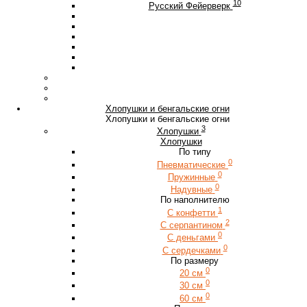
10
Русский Фейерверк
Хлопушки и бенгальские огни
Хлопушки и бенгальские огни
3
Хлопушки
Хлопушки
По типу
0
Пневматические
0
Пружинные
0
Надувные
По наполнителю
1
С конфетти
2
С серпантином
0
С деньгами
0
С сердечками
По размеру
0
20 см
0
30 см
0
60 см