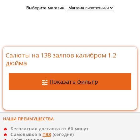
Выберите магазин:
Главная
>
Каталог
>
Батареи салютов
>
Салюты на
138 залпов
>
Салюты на 138 залпов калибром 1.2
дюйма
Салюты на 138 залпов калибром 1.2
дюйма
Показать фильтр
НАШИ ПРЕИМУЩЕСТВА
Бесплатная доставка от 60 минут
Самовывоз в
ПВЗ
(сегодня)
100% наличие