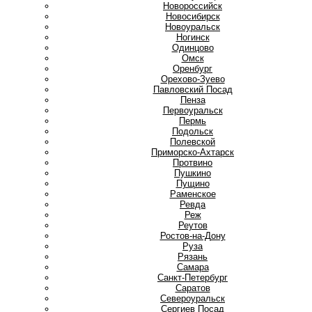
Новороссийск
Новосибирск
Новоуральск
Ногинск
О
Одинцово
Омск
Оренбург
Орехово-Зуево
П
Павловский Посад
Пенза
Первоуральск
Пермь
Подольск
Полевской
Приморско-Ахтарск
Протвино
Пушкино
Пущино
Р
Раменское
Ревда
Реж
Реутов
Ростов-на-Дону
Руза
Рязань
С
Самара
Санкт-Петербург
Саратов
Североуральск
Сергиев Посад