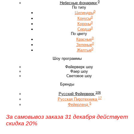
0
Небесные фонарики
По типу
0
Цилиндры
0
Конусы
0
Короны
0
Сердца
По цвету
0
Красные
0
Зеленые
0
Желтые
Шоу программы
Фейерверк шоу
Фаер шоу
Световое шоу
Бренды
106
Русский Фейерверк
17
Русская Пиротехника
5
Фейерленд
За самовывоз заказа 31 декабря действует
скидка 20%