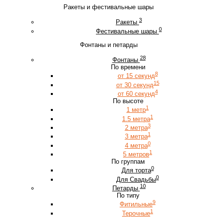
Ракеты и фестивальные шары
3
Ракеты
0
Фестивальные шары
Фонтаны и петарды
28
Фонтаны
По времени
8
от 15 секунд
15
от 30 секунд
4
от 60 секунд
По высоте
1
1 метр
1
1.5 метра
3
2 метра
1
3 метра
0
4 метра
1
5 метров
По группам
0
Для торта
0
Для Свадьбы
10
Петарды
По типу
9
Фитильные
1
Терочные