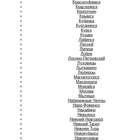
Красноуфимск
Красноярск
Кропоткин
Крымск
Кубинка
Курганинск
Курск
Кушва
Л
Лабинск
Лесной
Липецк
Лобня
Лосино-Петровский
Луховицы
Лыткарино
Люберцы
М
Магнитогорск
Махачкала
Можайск
Москва
Мытищи
Н
Набережные Челны
Наро-Фоминск
Нахабино
Невьянск
Нижний Новгород
Нижний Тагил
Нижняя Тура
Новокубанск
Новокузнецк