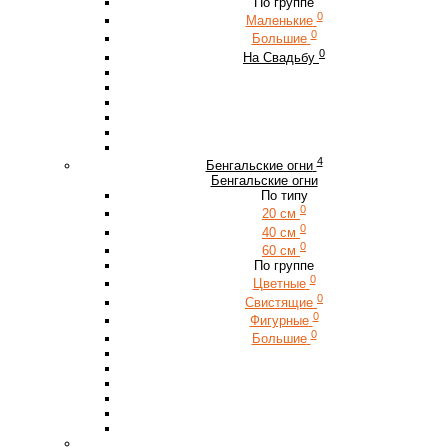
По группе
0
Маленькие
0
Большие
0
На Свадьбу
4
Бенгальские огни
Бенгальские огни
По типу
0
20 см
0
40 см
0
60 см
По группе
0
Цветные
0
Свистящие
0
Фигурные
0
Большие