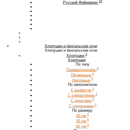
10
Русский Фейерверк
Хлопушки и бенгальские огни
Хлопушки и бенгальские огни
3
Хлопушки
Хлопушки
По типу
0
Пневматические
0
Пружинные
0
Надувные
По наполнителю
1
С конфетти
2
С серпантином
0
С деньгами
0
С сердечками
По размеру
0
20 см
0
30 см
0
60 см