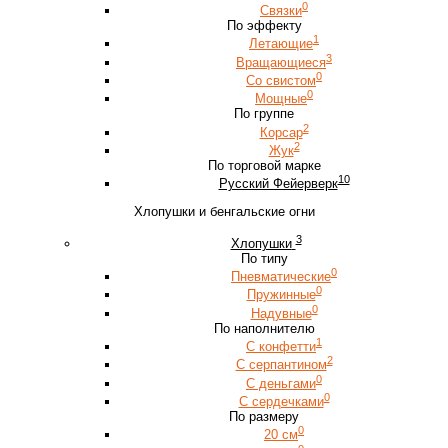
0
Связки
По эффекту
1
Летающие
3
Вращающиеся
0
Со свистом
0
Мощные
По группе
2
Корсар
2
Жук
По торговой марке
10
Русский Фейерверк
Хлопушки и бенгальские огни
3
Хлопушки
По типу
0
Пневматические
0
Пружинные
0
Надувные
По наполнителю
1
С конфетти
2
С серпантином
0
С деньгами
0
С сердечками
По размеру
0
20 см