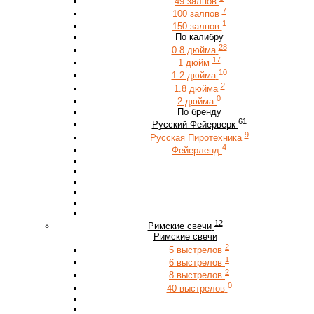
49 залпов
7
100 залпов
1
150 залпов
По калибру
28
0.8 дюйма
17
1 дюйм
10
1.2 дюйма
2
1.8 дюйма
0
2 дюйма
По бренду
61
Русский Фейерверк
9
Русская Пиротехника
4
Фейерленд
12
Римские свечи
Римские свечи
2
5 выстрелов
1
6 выстрелов
2
8 выстрелов
0
40 выстрелов