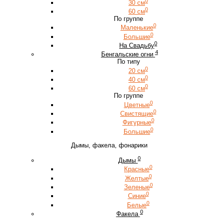
0
30 см
0
60 см
По группе
0
Маленькие
0
Большие
0
На Свадьбу
4
Бенгальские огни
По типу
0
20 см
0
40 см
0
60 см
По группе
0
Цветные
0
Свистящие
0
Фигурные
0
Большие
Дымы, факела, фонарики
0
Дымы
0
Красные
0
Желтые
0
Зеленые
0
Синие
0
Белые
0
Факела