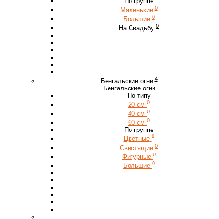
По группе
0
Маленькие
0
Большие
0
На Свадьбу
4
Бенгальские огни
Бенгальские огни
По типу
0
20 см
0
40 см
0
60 см
По группе
0
Цветные
0
Свистящие
0
Фигурные
0
Большие