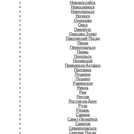
Новороссийск
Новосибирск
Новоуральск
Ногинск
О
Одинцово
Омск
Оренбург
Орехово-Зуево
П
Павловский Посад
Пенза
Первоуральск
Пермь
Подольск
Полевской
Приморско-Ахтарск
Протвино
Пушкино
Пущино
Р
Раменское
Ревда
Реж
Реутов
Ростов-на-Дону
Руза
Рязань
С
Самара
Санкт-Петербург
Саратов
Североуральск
Сергиев Посад