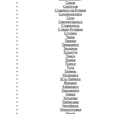
Серов
Серпухов
Славянск-на-Кубани
Солнечногорск
Сочи
Среднеуральск
Ставрополь
Старая Купавна
Ступино
Т
Тверь
Темрюк
Тимашевск
Тихорецк
Тольятти
Томск
Троицк
Туапсе
Тула
Тюмень
У
Ульяновск
Усть-Лабинск
Ф
Фрязино
Х
Хабаровск
Хадыженск
Химки
Хотьково
Ч
Чебоксары
Челябинск
Черноголовка
Чехов