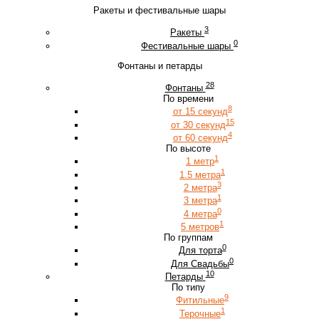
Ракеты и фестивальные шары
3
Ракеты
0
Фестивальные шары
Фонтаны и петарды
28
Фонтаны
По времени
8
от 15 секунд
15
от 30 секунд
4
от 60 секунд
По высоте
1
1 метр
1
1.5 метра
3
2 метра
1
3 метра
0
4 метра
1
5 метров
По группам
0
Для торта
0
Для Свадьбы
10
Петарды
По типу
9
Фитильные
1
Терочные