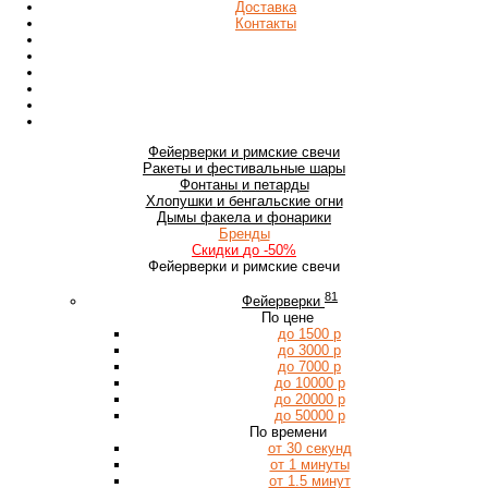
Доставка
Контакты
Фейерверки
и римские свечи
Ракеты
и фестивальные шары
Фонтаны
и петарды
Хлопушки
и бенгальские огни
Дымы
факела и фонарики
Бренды
Скидки
до -50%
Фейерверки и римские свечи
81
Фейерверки
По цене
до 1500 р
до 3000 р
до 7000 р
до 10000 р
до 20000 р
до 50000 р
По времени
от 30 секунд
от 1 минуты
от 1.5 минут