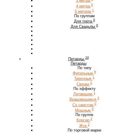
3 метра
0
4 метра
1
5 метров
По группам
0
Для торта
0
Для Свадьбы
10
Петарды
Петарды
По типу
9
Фитильные
1
Терочные
0
Связки
По эффекту
1
Летающие
3
Вращающиеся
0
Со свистом
0
Мощные
По группе
2
Корсар
2
Жук
По торговой марке