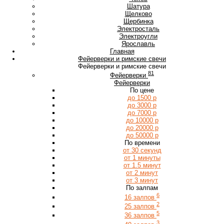
Ш
Шатура
Щ
Щелково
Щербинка
Э
Электросталь
Электроугли
Я
Ярославль
Главная
Фейерверки и римские свечи
Фейерверки и римские свечи
81
Фейерверки
Фейерверки
По цене
до 1500 р
до 3000 р
до 7000 р
до 10000 р
до 20000 р
до 50000 р
По времени
от 30 секунд
от 1 минуты
от 1.5 минут
от 2 минут
от 3 минут
По залпам
6
16 залпов
2
25 залпов
5
36 залпов
3