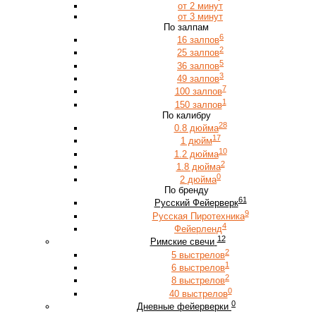
от 2 минут
от 3 минут
По залпам
6
16 залпов
2
25 залпов
5
36 залпов
3
49 залпов
7
100 залпов
1
150 залпов
По калибру
28
0.8 дюйма
17
1 дюйм
10
1.2 дюйма
2
1.8 дюйма
0
2 дюйма
По бренду
61
Русский Фейерверк
9
Русская Пиротехника
4
Фейерленд
12
Римские свечи
2
5 выстрелов
1
6 выстрелов
2
8 выстрелов
0
40 выстрелов
0
Дневные фейерверки