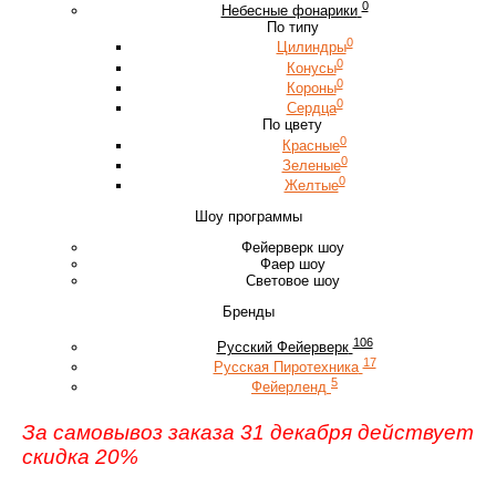
0
Небесные фонарики
По типу
0
Цилиндры
0
Конусы
0
Короны
0
Сердца
По цвету
0
Красные
0
Зеленые
0
Желтые
Шоу программы
Фейерверк шоу
Фаер шоу
Световое шоу
Бренды
106
Русский Фейерверк
17
Русская Пиротехника
5
Фейерленд
За самовывоз заказа 31 декабря действует
скидка 20%