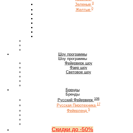
0
Зеленые
0
Желтые
Шоу программы
Шоу программы
Фейерверк шоу
Фаер шоу
Световое шоу
Бренды
Бренды
106
Русский Фейерверк
17
Русская Пиротехника
5
Фейерленд
Скидки до -50%