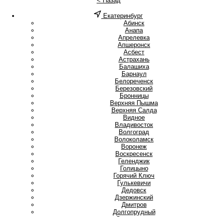
< Назад
Екатеринбург
А
Абинск
Анапа
Апрелевка
Апшеронск
Асбест
Астрахань
Б
Балашиха
Барнаул
Белореченск
Березовский
Бронницы
В
Верхняя Пышма
Верхняя Салда
Видное
Владивосток
Волгоград
Волоколамск
Воронеж
Воскресенск
Г
Геленджик
Голицыно
Горячий Ключ
Гулькевичи
Д
Дедовск
Дзержинский
Дмитров
Долгопрудный