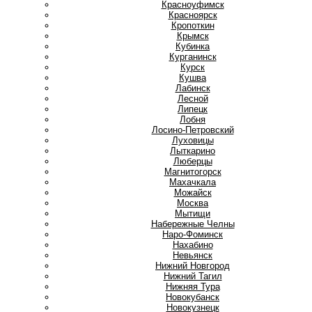
Красноуфимск
Красноярск
Кропоткин
Крымск
Кубинка
Курганинск
Курск
Кушва
Л
Лабинск
Лесной
Липецк
Лобня
Лосино-Петровский
Луховицы
Лыткарино
Люберцы
М
Магнитогорск
Махачкала
Можайск
Москва
Мытищи
Н
Набережные Челны
Наро-Фоминск
Нахабино
Невьянск
Нижний Новгород
Нижний Тагил
Нижняя Тура
Новокубанск
Новокузнецк