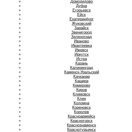
Домодедово
Дубна
Е
Егорьевск
Ейск
Екатеринбург
Ж
Жуковский
З
Зарайск
Звенигород
Зеленоград
И
Иваново
Ивантеевка
Ижевск
Иркутск
Истра
К
Казань
Калининград
Каменск-Уральский
Качканар
Кашира
Кемерово
Киров
Климовск
Клин
Коломна
Кореновск
Королев
Красноармейск
Красногорск
Краснознаменск
Краснотурьинск