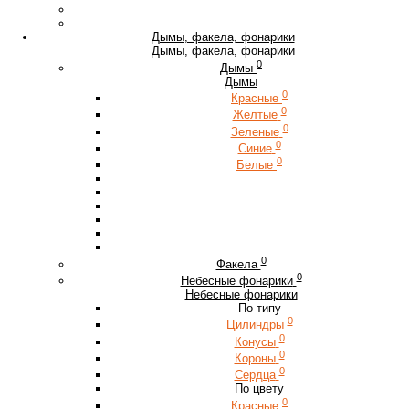
Дымы, факела, фонарики
Дымы, факела, фонарики
0
Дымы
Дымы
0
Красные
0
Желтые
0
Зеленые
0
Синие
0
Белые
0
Факела
0
Небесные фонарики
Небесные фонарики
По типу
0
Цилиндры
0
Конусы
0
Короны
0
Сердца
По цвету
0
Красные