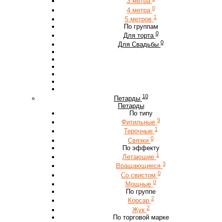
3 метра
0
4 метра
1
5 метров
По группам
0
Для торта
0
Для Свадьбы
10
Петарды
Петарды
По типу
9
Фитильные
1
Терочные
0
Связки
По эффекту
1
Летающие
3
Вращающиеся
0
Со свистом
0
Мощные
По группе
2
Корсар
2
Жук
По торговой марке