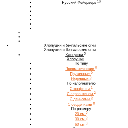
10
Русский Фейерверк
Хлопушки и бенгальские огни
Хлопушки и бенгальские огни
3
Хлопушки
Хлопушки
По типу
0
Пневматические
0
Пружинные
0
Надувные
По наполнителю
1
С конфетти
2
С серпантином
0
С деньгами
0
С сердечками
По размеру
0
20 см
0
30 см
0
60 см