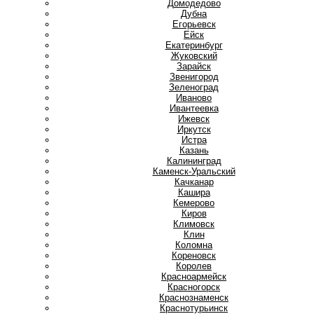
Домодедово
Дубна
Е
Егорьевск
Ейск
Екатеринбург
Ж
Жуковский
З
Зарайск
Звенигород
Зеленоград
И
Иваново
Ивантеевка
Ижевск
Иркутск
Истра
К
Казань
Калининград
Каменск-Уральский
Качканар
Кашира
Кемерово
Киров
Климовск
Клин
Коломна
Кореновск
Королев
Красноармейск
Красногорск
Краснознаменск
Краснотурьинск