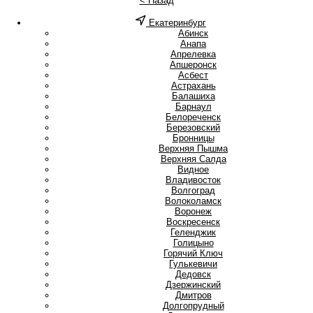
< Назад
Екатеринбург
А
Абинск
Анапа
Апрелевка
Апшеронск
Асбест
Астрахань
Б
Балашиха
Барнаул
Белореченск
Березовский
Бронницы
В
Верхняя Пышма
Верхняя Салда
Видное
Владивосток
Волгоград
Волоколамск
Воронеж
Воскресенск
Г
Геленджик
Голицыно
Горячий Ключ
Гулькевичи
Д
Дедовск
Дзержинский
Дмитров
Долгопрудный