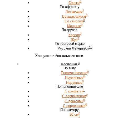
0
Связки
По эффекту
1
Летающие
3
Вращающиеся
0
Со свистом
0
Мощные
По группе
2
Корсар
2
Жук
По торговой марке
10
Русский Фейерверк
Хлопушки и бенгальские огни
3
Хлопушки
По типу
0
Пневматические
0
Пружинные
0
Надувные
По наполнителю
1
С конфетти
2
С серпантином
0
С деньгами
0
С сердечками
По размеру
0
20 см