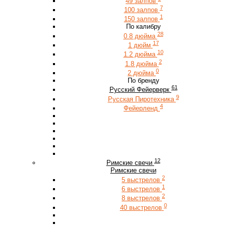
49 залпов
7
100 залпов
1
150 залпов
По калибру
28
0.8 дюйма
17
1 дюйм
10
1.2 дюйма
2
1.8 дюйма
0
2 дюйма
По бренду
61
Русский Фейерверк
9
Русская Пиротехника
4
Фейерленд
12
Римские свечи
Римские свечи
2
5 выстрелов
1
6 выстрелов
2
8 выстрелов
0
40 выстрелов