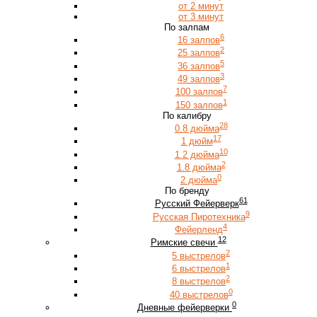
от 2 минут
от 3 минут
По залпам
6
16 залпов
2
25 залпов
5
36 залпов
3
49 залпов
7
100 залпов
1
150 залпов
По калибру
28
0.8 дюйма
17
1 дюйм
10
1.2 дюйма
2
1.8 дюйма
0
2 дюйма
По бренду
61
Русский Фейерверк
9
Русская Пиротехника
4
Фейерленд
12
Римские свечи
2
5 выстрелов
1
6 выстрелов
2
8 выстрелов
0
40 выстрелов
0
Дневные фейерверки