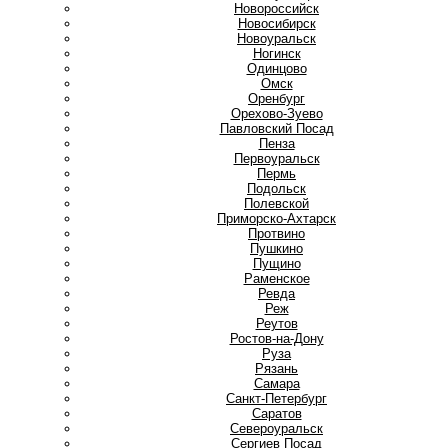
Новороссийск
Новосибирск
Новоуральск
Ногинск
О
Одинцово
Омск
Оренбург
Орехово-Зуево
П
Павловский Посад
Пенза
Первоуральск
Пермь
Подольск
Полевской
Приморско-Ахтарск
Протвино
Пушкино
Пущино
Р
Раменское
Ревда
Реж
Реутов
Ростов-на-Дону
Руза
Рязань
С
Самара
Санкт-Петербург
Саратов
Североуральск
Сергиев Посад