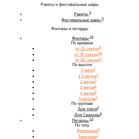
Ракеты и фестивальные шары
3
Ракеты
0
Фестивальные шары
Фонтаны и петарды
28
Фонтаны
По времени
8
от 15 секунд
15
от 30 секунд
4
от 60 секунд
По высоте
1
1 метр
1
1.5 метра
3
2 метра
1
3 метра
0
4 метра
1
5 метров
По группам
0
Для торта
0
Для Свадьбы
10
Петарды
По типу
9
Фитильные
1
Терочные