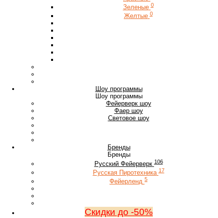
0
Зеленые
0
Желтые
Шоу программы
Шоу программы
Фейерверк шоу
Фаер шоу
Световое шоу
Бренды
Бренды
106
Русский Фейерверк
17
Русская Пиротехника
5
Фейерленд
Скидки до -50%