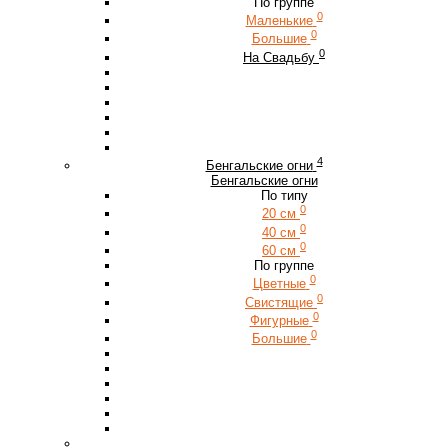
По группе
0
Маленькие
0
Большие
0
На Свадьбу
4
Бенгальские огни
Бенгальские огни
По типу
0
20 см
0
40 см
0
60 см
По группе
0
Цветные
0
Свистящие
0
Фигурные
0
Большие