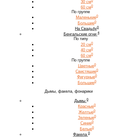
0
30 см
0
60 см
По группе
0
Маленькие
0
Большие
0
На Свадьбу
4
Бенгальские огни
По типу
0
20 см
0
40 см
0
60 см
По группе
0
Цветные
0
Свистящие
0
Фигурные
0
Большие
Дымы, факела, фонарики
0
Дымы
0
Красные
0
Желтые
0
Зеленые
0
Синие
0
Белые
0
Факела