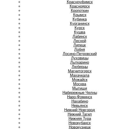
Красноуфимск
Красноярск
Кропоткин
Крымск
Кубинка
Курганинск
Курск
Кушва
Л
Лабинск
Лесной
Липецк
Лобня
Лосино-Петровский
Луховицы
Лыткарино
Люберцы
М
Магнитогорск
Махачкала
Можайск
Москва
Мытищи
Н
Набережные Челны
Наро-Фоминск
Нахабино
Невьянск
Нижний Новгород
Нижний Тагил
Нижняя Тура
Новокубанск
Новокузнецк