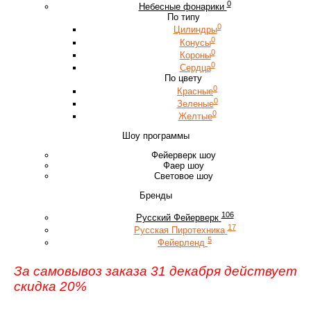
0
Небесные фонарики
По типу
0
Цилиндры
0
Конусы
0
Короны
0
Сердца
По цвету
0
Красные
0
Зеленые
0
Желтые
Шоу программы
Фейерверк шоу
Фаер шоу
Световое шоу
Бренды
106
Русский Фейерверк
17
Русская Пиротехника
5
Фейерленд
За самовывоз заказа 31 декабря действует
скидка 20%