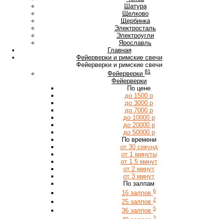
Ш
Шатура
Щ
Щелково
Щербинка
Э
Электросталь
Электроугли
Я
Ярославль
Главная
Фейерверки и римские свечи
Фейерверки и римские свечи
81
Фейерверки
Фейерверки
По цене
до 1500 р
до 3000 р
до 7000 р
до 10000 р
до 20000 р
до 50000 р
По времени
от 30 секунд
от 1 минуты
от 1.5 минут
от 2 минут
от 3 минут
По залпам
6
16 залпов
2
25 залпов
5
36 залпов
3