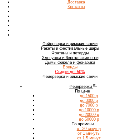
Доставка
Контакты
Фейерверки
и римские свечи
Ракеты
и фестивальные шары
Фонтаны
и петарды
Хлопушки
и бенгальские огни
Дымы
факела и фонарики
Бренды
Скидки
до -50%
Фейерверки и римские свечи
81
Фейерверки
По цене
до 1500 р
до 3000 р
до 7000 р
до 10000 р
до 20000 р
до 50000 р
По времени
от 30 секунд
от 1 минуты
от 1.5 минут