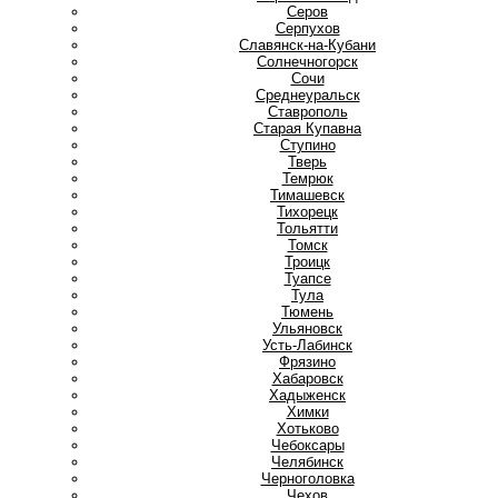
Серов
Серпухов
Славянск-на-Кубани
Солнечногорск
Сочи
Среднеуральск
Ставрополь
Старая Купавна
Ступино
Т
Тверь
Темрюк
Тимашевск
Тихорецк
Тольятти
Томск
Троицк
Туапсе
Тула
Тюмень
У
Ульяновск
Усть-Лабинск
Ф
Фрязино
Х
Хабаровск
Хадыженск
Химки
Хотьково
Ч
Чебоксары
Челябинск
Черноголовка
Чехов