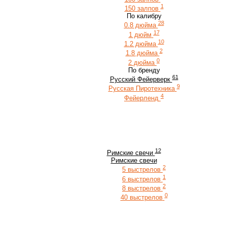
1
150 залпов
По калибру
28
0.8 дюйма
17
1 дюйм
10
1.2 дюйма
2
1.8 дюйма
0
2 дюйма
По бренду
61
Русский Фейерверк
9
Русская Пиротехника
4
Фейерленд
12
Римские свечи
Римские свечи
2
5 выстрелов
1
6 выстрелов
2
8 выстрелов
0
40 выстрелов