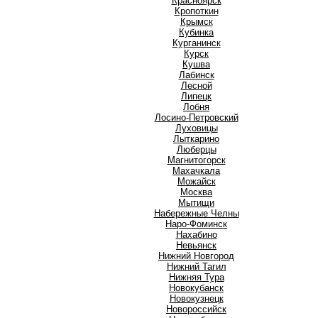
Красноярск
Кропоткин
Крымск
Кубинка
Курганинск
Курск
Кушва
Л
Лабинск
Лесной
Липецк
Лобня
Лосино-Петровский
Луховицы
Лыткарино
Люберцы
М
Магнитогорск
Махачкала
Можайск
Москва
Мытищи
Н
Набережные Челны
Наро-Фоминск
Нахабино
Невьянск
Нижний Новгород
Нижний Тагил
Нижняя Тура
Новокубанск
Новокузнецк
Новороссийск