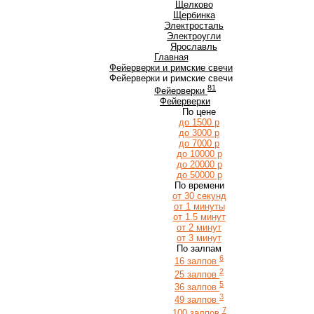
Щ
Щелково
Щербинка
Э
Электросталь
Электроугли
Я
Ярославль
Главная
Фейерверки и римские свечи
Фейерверки и римские свечи
81
Фейерверки
Фейерверки
По цене
до 1500 р
до 3000 р
до 7000 р
до 10000 р
до 20000 р
до 50000 р
По времени
от 30 секунд
от 1 минуты
от 1.5 минут
от 2 минут
от 3 минут
По залпам
6
16 залпов
2
25 залпов
5
36 залпов
3
49 залпов
7
100 залпов