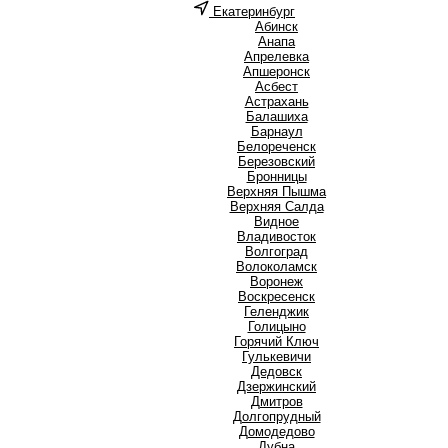
Екатеринбург
А
Абинск
Анапа
Апрелевка
Апшеронск
Асбест
Астрахань
Б
Балашиха
Барнаул
Белореченск
Березовский
Бронницы
В
Верхняя Пышма
Верхняя Салда
Видное
Владивосток
Волгоград
Волоколамск
Воронеж
Воскресенск
Г
Геленджик
Голицыно
Горячий Ключ
Гулькевичи
Д
Дедовск
Дзержинский
Дмитров
Долгопрудный
Домодедово
Дубна