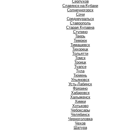
Серпухов
Славянск-на-Кубани
Солнечногорск
Сочи
Среднеуральск
Ставрополь
Старая Купавна
Ступино
Т
Тверь
Темрюк
Тимашевск
Тихорецк
Тольятти
Томск
Троицк
Туапсе
Тула
Тюмень
У
Ульяновск
Усть-Лабинск
Ф
Фрязино
Х
Хабаровск
Хадыженск
Химки
Хотьково
Ч
Чебоксары
Челябинск
Черноголовка
Чехов
Ш
Шатура