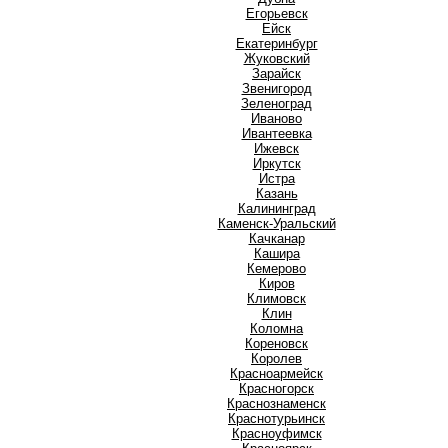
Е
Егорьевск
Ейск
Екатеринбург
Ж
Жуковский
З
Зарайск
Звенигород
Зеленоград
И
Иваново
Ивантеевка
Ижевск
Иркутск
Истра
К
Казань
Калининград
Каменск-Уральский
Качканар
Кашира
Кемерово
Киров
Климовск
Клин
Коломна
Кореновск
Королев
Красноармейск
Красногорск
Краснознаменск
Краснотурьинск
Красноуфимск