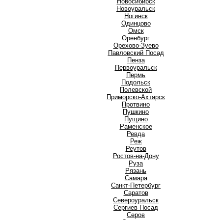
Новосибирск
Новоуральск
Ногинск
О
Одинцово
Омск
Оренбург
Орехово-Зуево
П
Павловский Посад
Пенза
Первоуральск
Пермь
Подольск
Полевской
Приморско-Ахтарск
Протвино
Пушкино
Пущино
Р
Раменское
Ревда
Реж
Реутов
Ростов-на-Дону
Руза
Рязань
С
Самара
Санкт-Петербург
Саратов
Североуральск
Сергиев Посад
Серов