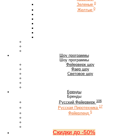
0
Зеленые
0
Желтые
Шоу программы
Шоу программы
Фейерверк шоу
Фаер шоу
Световое шоу
Бренды
Бренды
106
Русский Фейерверк
17
Русская Пиротехника
5
Фейерленд
Скидки до -50%