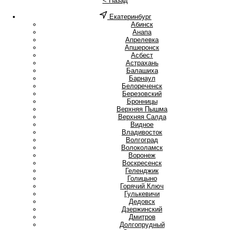
< Назад
Екатеринбург
А
Абинск
Анапа
Апрелевка
Апшеронск
Асбест
Астрахань
Б
Балашиха
Барнаул
Белореченск
Березовский
Бронницы
В
Верхняя Пышма
Верхняя Салда
Видное
Владивосток
Волгоград
Волоколамск
Воронеж
Воскресенск
Г
Геленджик
Голицыно
Горячий Ключ
Гулькевичи
Д
Дедовск
Дзержинский
Дмитров
Долгопрудный