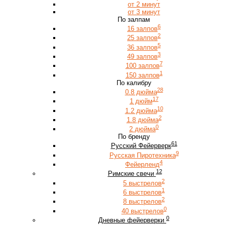
от 2 минут
от 3 минут
По залпам
6
16 залпов
2
25 залпов
5
36 залпов
3
49 залпов
7
100 залпов
1
150 залпов
По калибру
28
0.8 дюйма
17
1 дюйм
10
1.2 дюйма
2
1.8 дюйма
0
2 дюйма
По бренду
61
Русский Фейерверк
9
Русская Пиротехника
4
Фейерленд
12
Римские свечи
2
5 выстрелов
1
6 выстрелов
2
8 выстрелов
0
40 выстрелов
0
Дневные фейерверки