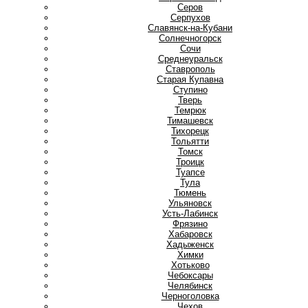
Серов
Серпухов
Славянск-на-Кубани
Солнечногорск
Сочи
Среднеуральск
Ставрополь
Старая Купавна
Ступино
Т
Тверь
Темрюк
Тимашевск
Тихорецк
Тольятти
Томск
Троицк
Туапсе
Тула
Тюмень
У
Ульяновск
Усть-Лабинск
Ф
Фрязино
Х
Хабаровск
Хадыженск
Химки
Хотьково
Ч
Чебоксары
Челябинск
Черноголовка
Чехов