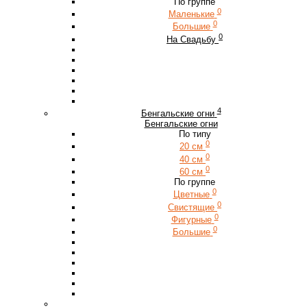
По группе
0
Маленькие
0
Большие
0
На Свадьбу
4
Бенгальские огни
Бенгальские огни
По типу
0
20 см
0
40 см
0
60 см
По группе
0
Цветные
0
Свистящие
0
Фигурные
0
Большие