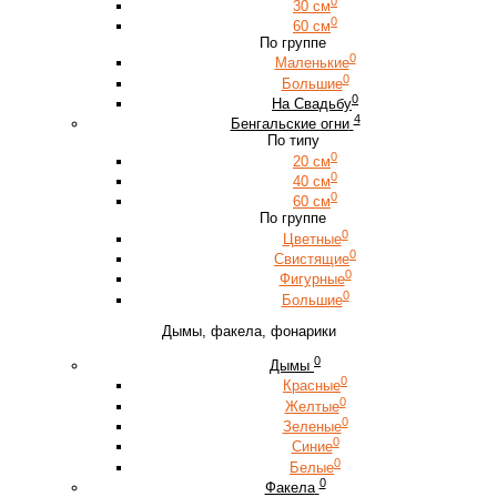
0
30 см
0
60 см
По группе
0
Маленькие
0
Большие
0
На Свадьбу
4
Бенгальские огни
По типу
0
20 см
0
40 см
0
60 см
По группе
0
Цветные
0
Свистящие
0
Фигурные
0
Большие
Дымы, факела, фонарики
0
Дымы
0
Красные
0
Желтые
0
Зеленые
0
Синие
0
Белые
0
Факела