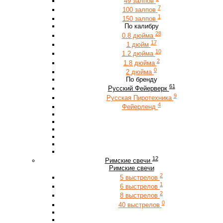
49 залпов
7
100 залпов
1
150 залпов
По калибру
28
0.8 дюйма
17
1 дюйм
10
1.2 дюйма
2
1.8 дюйма
0
2 дюйма
По бренду
61
Русский Фейерверк
9
Русская Пиротехника
4
Фейерленд
12
Римские свечи
Римские свечи
2
5 выстрелов
1
6 выстрелов
2
8 выстрелов
0
40 выстрелов