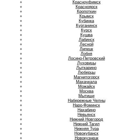
Красноуфимск
Красноярск
Кропоткин
Крымск
Кубинка
Курганинск
Курск
Кушва
Л
Лабинск
Лесной
Липецк
Лобня
Лосино-Петровский
Луховицы
Лыткарино
Люберцы
М
Магнитогорск
Махачкала
Можайск
Москва
Мытищи
Н
Набережные Челны
Наро-Фоминск
Нахабино
Невьянск
Нижний Новгород
Нижний Тагил
Нижняя Тура
Новокубанск
Новокузнецк