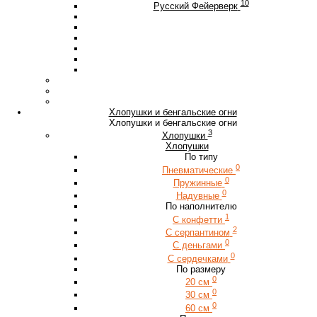
10
Русский Фейерверк
Хлопушки и бенгальские огни
Хлопушки и бенгальские огни
3
Хлопушки
Хлопушки
По типу
0
Пневматические
0
Пружинные
0
Надувные
По наполнителю
1
С конфетти
2
С серпантином
0
С деньгами
0
С сердечками
По размеру
0
20 см
0
30 см
0
60 см