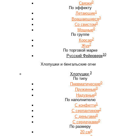
0
Связки
По эффекту
1
Летающие
3
Вращающиеся
0
Со свистом
0
Мощные
По группе
2
Корсар
2
Жук
По торговой марке
10
Русский Фейерверк
Хлопушки и бенгальские огни
3
Хлопушки
По типу
0
Пневматические
0
Пружинные
0
Надувные
По наполнителю
1
С конфетти
2
С серпантином
0
С деньгами
0
С сердечками
По размеру
0
20 см