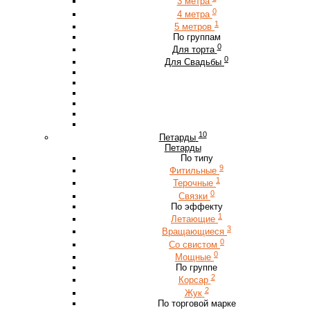
3 метра
0
4 метра
1
5 метров
По группам
0
Для торта
0
Для Свадьбы
10
Петарды
Петарды
По типу
9
Фитильные
1
Терочные
0
Связки
По эффекту
1
Летающие
3
Вращающиеся
0
Со свистом
0
Мощные
По группе
2
Корсар
2
Жук
По торговой марке