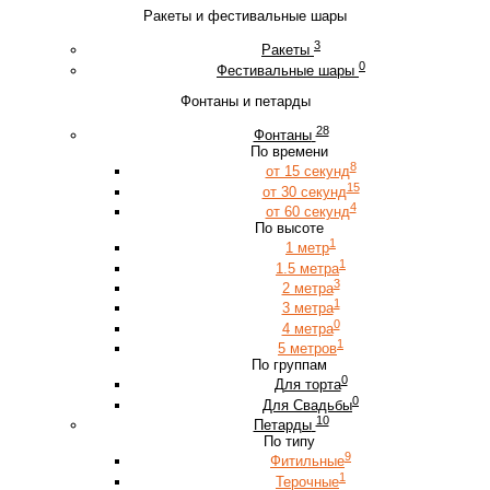
Ракеты и фестивальные шары
3
Ракеты
0
Фестивальные шары
Фонтаны и петарды
28
Фонтаны
По времени
8
от 15 секунд
15
от 30 секунд
4
от 60 секунд
По высоте
1
1 метр
1
1.5 метра
3
2 метра
1
3 метра
0
4 метра
1
5 метров
По группам
0
Для торта
0
Для Свадьбы
10
Петарды
По типу
9
Фитильные
1
Терочные