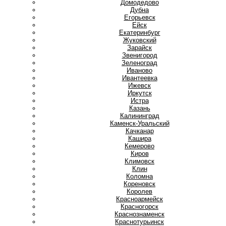
Домодедово
Дубна
Е
Егорьевск
Ейск
Екатеринбург
Ж
Жуковский
З
Зарайск
Звенигород
Зеленоград
И
Иваново
Ивантеевка
Ижевск
Иркутск
Истра
К
Казань
Калининград
Каменск-Уральский
Качканар
Кашира
Кемерово
Киров
Климовск
Клин
Коломна
Кореновск
Королев
Красноармейск
Красногорск
Краснознаменск
Краснотурьинск