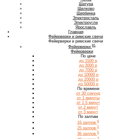
Ш
Шатура
Щ
Щелково
Щербинка
Э
Электросталь
Электроугли
Я
Ярославль
Главная
Фейерверки и римские свечи
Фейерверки и римские свечи
81
Фейерверки
Фейерверки
По цене
до 1500 р
до 3000 р
до 7000 р
до 10000 р
до 20000 р
до 50000 р
По времени
от 30 секунд
от 1 минуты
от 1.5 минут
от 2 минут
от 3 минут
По залпам
6
16 залпов
2
25 залпов
5
36 залпов
3