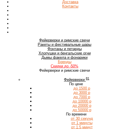
Доставка
Контакты
Фейерверки
и римские свечи
Ракеты
и фестивальные шары
Фонтаны
и петарды
Хлопушки
и бенгальские огни
Дымы
факела и фонарики
Бренды
Скидки
до -50%
Фейерверки и римские свечи
81
Фейерверки
По цене
до 1500 р
до 3000 р
до 7000 р
до 10000 р
до 20000 р
до 50000 р
По времени
от 30 секунд
от 1 минуты
от 1.5 минут