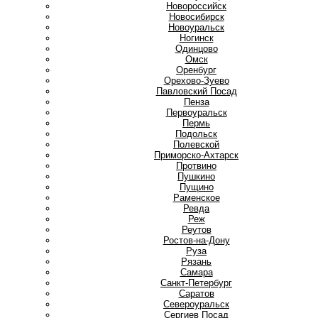
Новороссийск
Новосибирск
Новоуральск
Ногинск
О
Одинцово
Омск
Оренбург
Орехово-Зуево
П
Павловский Посад
Пенза
Первоуральск
Пермь
Подольск
Полевской
Приморско-Ахтарск
Протвино
Пушкино
Пущино
Р
Раменское
Ревда
Реж
Реутов
Ростов-на-Дону
Руза
Рязань
С
Самара
Санкт-Петербург
Саратов
Североуральск
Сергиев Посад