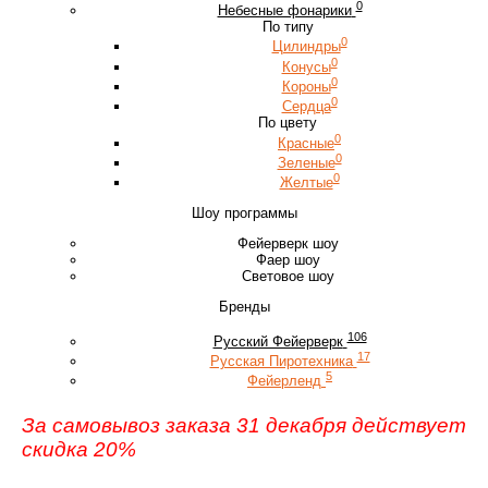
0
Небесные фонарики
По типу
0
Цилиндры
0
Конусы
0
Короны
0
Сердца
По цвету
0
Красные
0
Зеленые
0
Желтые
Шоу программы
Фейерверк шоу
Фаер шоу
Световое шоу
Бренды
106
Русский Фейерверк
17
Русская Пиротехника
5
Фейерленд
За самовывоз заказа 31 декабря действует
скидка 20%