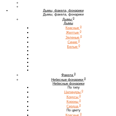
Дымы, факела, фонарики
Дымы, факела, фонарики
0
Дымы
Дымы
0
Красные
0
Желтые
0
Зеленые
0
Синие
0
Белые
0
Факела
0
Небесные фонарики
Небесные фонарики
По типу
0
Цилиндры
0
Конусы
0
Короны
0
Сердца
По цвету
0
Красные