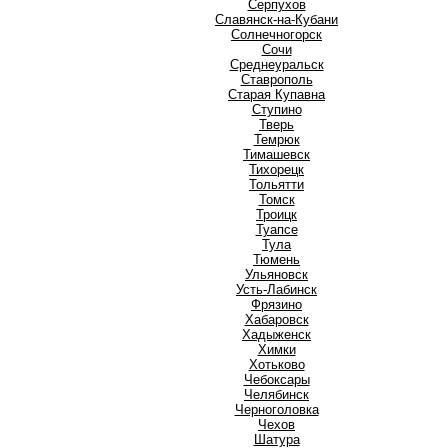
Серпухов
Славянск-на-Кубани
Солнечногорск
Сочи
Среднеуральск
Ставрополь
Старая Купавна
Ступино
Т
Тверь
Темрюк
Тимашевск
Тихорецк
Тольятти
Томск
Троицк
Туапсе
Тула
Тюмень
У
Ульяновск
Усть-Лабинск
Ф
Фрязино
Х
Хабаровск
Хадыженск
Химки
Хотьково
Ч
Чебоксары
Челябинск
Черноголовка
Чехов
Ш
Шатура