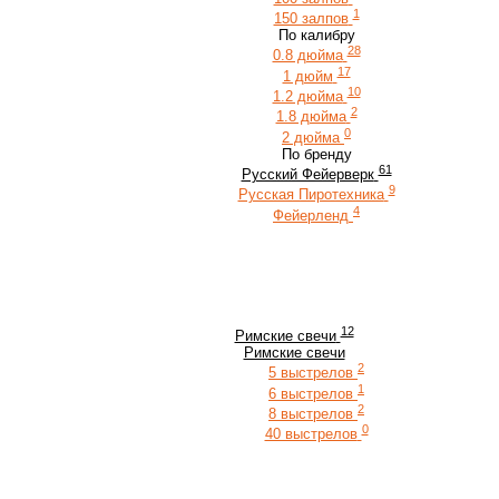
1
150 залпов
По калибру
28
0.8 дюйма
17
1 дюйм
10
1.2 дюйма
2
1.8 дюйма
0
2 дюйма
По бренду
61
Русский Фейерверк
9
Русская Пиротехника
4
Фейерленд
12
Римские свечи
Римские свечи
2
5 выстрелов
1
6 выстрелов
2
8 выстрелов
0
40 выстрелов