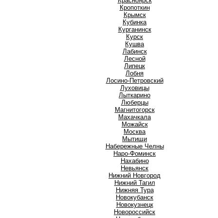
Красноярск
Кропоткин
Крымск
Кубинка
Курганинск
Курск
Кушва
Л
Лабинск
Лесной
Липецк
Лобня
Лосино-Петровский
Луховицы
Лыткарино
Люберцы
М
Магнитогорск
Махачкала
Можайск
Москва
Мытищи
Н
Набережные Челны
Наро-Фоминск
Нахабино
Невьянск
Нижний Новгород
Нижний Тагил
Нижняя Тура
Новокубанск
Новокузнецк
Новороссийск