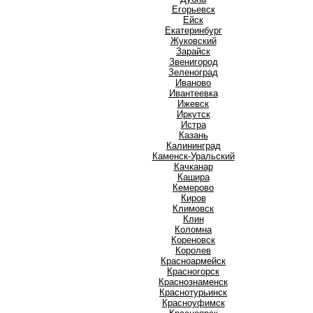
Е
Егорьевск
Ейск
Екатеринбург
Ж
Жуковский
З
Зарайск
Звенигород
Зеленоград
И
Иваново
Ивантеевка
Ижевск
Иркутск
Истра
К
Казань
Калининград
Каменск-Уральский
Качканар
Кашира
Кемерово
Киров
Климовск
Клин
Коломна
Кореновск
Королев
Красноармейск
Красногорск
Краснознаменск
Краснотурьинск
Красноуфимск