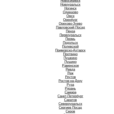
Новосибирск
Новоуральск
Ногинск
О
Одинцово
Омск
Оренбург
Орехово-Зуево
П
Павловский Посад
Пенза
Первоуральск
Пермь
Подольск
Полевской
Приморско-Ахтарск
Протвино
Пушкино
Пущино
Р
Раменское
Ревда
Реж
Реутов
Ростов-на-Дону
Руза
Рязань
С
Самара
Санкт-Петербург
Саратов
Североуральск
Сергиев Посад
Серов