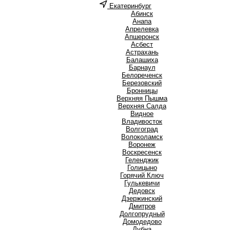
Екатеринбург
А
Абинск
Анапа
Апрелевка
Апшеронск
Асбест
Астрахань
Б
Балашиха
Барнаул
Белореченск
Березовский
Бронницы
В
Верхняя Пышма
Верхняя Салда
Видное
Владивосток
Волгоград
Волоколамск
Воронеж
Воскресенск
Г
Геленджик
Голицыно
Горячий Ключ
Гулькевичи
Д
Дедовск
Дзержинский
Дмитров
Долгопрудный
Домодедово
Дубна