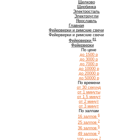
Щ
Щелково
Щербинка
Э
Электросталь
Электроугли
Я
Ярославль
Главная
Фейерверки и римские свечи
Фейерверки и римские свечи
81
Фейерверки
Фейерверки
По цене
до 1500 р
до 3000 р
до 7000 р
до 10000 р
до 20000 р
до 50000 р
По времени
от 30 секунд
от 1 минуты
от 1.5 минут
от 2 минут
от 3 минут
По залпам
6
16 залпов
2
25 залпов
5
36 залпов
3
49 залпов
7
100 залпов