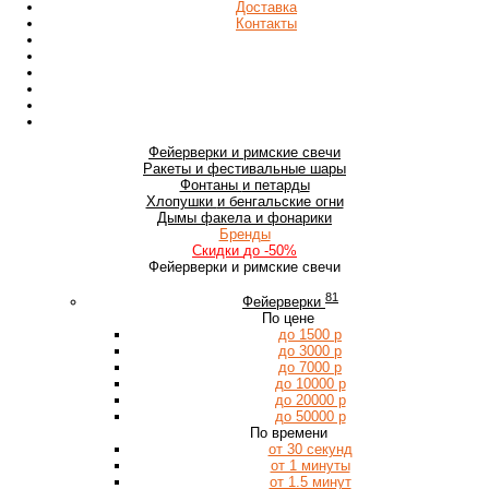
Доставка
Контакты
Фейерверки
и римские свечи
Ракеты
и фестивальные шары
Фонтаны
и петарды
Хлопушки
и бенгальские огни
Дымы
факела и фонарики
Бренды
Скидки
до -50%
Фейерверки и римские свечи
81
Фейерверки
По цене
до 1500 р
до 3000 р
до 7000 р
до 10000 р
до 20000 р
до 50000 р
По времени
от 30 секунд
от 1 минуты
от 1.5 минут