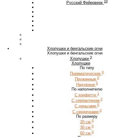
10
Русский Фейерверк
Хлопушки и бенгальские огни
Хлопушки и бенгальские огни
3
Хлопушки
Хлопушки
По типу
0
Пневматические
0
Пружинные
0
Надувные
По наполнителю
1
С конфетти
2
С серпантином
0
С деньгами
0
С сердечками
По размеру
0
20 см
0
30 см
0
60 см