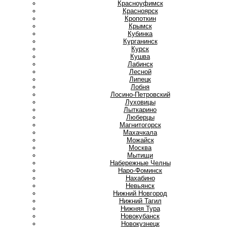
Красноуфимск
Красноярск
Кропоткин
Крымск
Кубинка
Курганинск
Курск
Кушва
Л
Лабинск
Лесной
Липецк
Лобня
Лосино-Петровский
Луховицы
Лыткарино
Люберцы
М
Магнитогорск
Махачкала
Можайск
Москва
Мытищи
Н
Набережные Челны
Наро-Фоминск
Нахабино
Невьянск
Нижний Новгород
Нижний Тагил
Нижняя Тура
Новокубанск
Новокузнецк