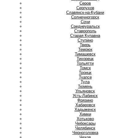
Серов
Серпухов
Славянск-на-Кубани
Солнечногорск
Сочи
Среднеуральск
Ставрополь
Старая Купавна
Ступино
Т
Тверь
Темрюк
Тимашевск
Тихорецк
Тольятти
Томск
Троицк
Туапсе
Тула
Тюмень
У
Ульяновск
Усть-Лабинск
Ф
Фрязино
Х
Хабаровск
Хадыженск
Химки
Хотьково
Ч
Чебоксары
Челябинск
Черноголовка
Чехов