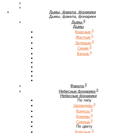
Дымы, факела, фонарики
Дымы, факела, фонарики
0
Дымы
Дымы
0
Красные
0
Желтые
0
Зеленые
0
Синие
0
Белые
0
Факела
0
Небесные фонарики
Небесные фонарики
По типу
0
Цилиндры
0
Конусы
0
Короны
0
Сердца
По цвету
0
Красные