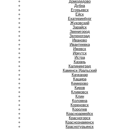
Домодедово
Дубна
Е
Егорьевск
Ейск
Екатеринбург
Ж
Жуковский
З
Зарайск
Звенигород
Зеленоград
И
Иваново
Ивантеевка
Ижевск
Иркутск
Истра
К
Казань
Калининград
Каменск-Уральский
Качканар
Кашира
Кемерово
Киров
Климовск
Клин
Коломна
Кореновск
Королев
Красноармейск
Красногорск
Краснознаменск
Краснотурьинск