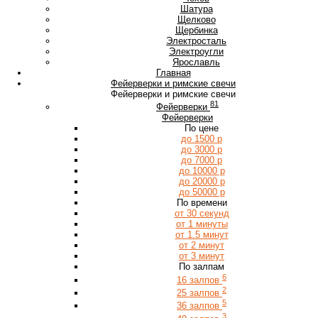
Ш
Шатура
Щ
Щелково
Щербинка
Э
Электросталь
Электроугли
Я
Ярославль
Главная
Фейерверки и римские свечи
Фейерверки и римские свечи
81
Фейерверки
Фейерверки
По цене
до 1500 р
до 3000 р
до 7000 р
до 10000 р
до 20000 р
до 50000 р
По времени
от 30 секунд
от 1 минуты
от 1.5 минут
от 2 минут
от 3 минут
По залпам
6
16 залпов
2
25 залпов
5
36 залпов
3