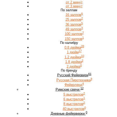
от 2 минут
от 3 минут
По залпам
6
16 залпов
2
25 залпов
5
36 залпов
3
49 залпов
7
100 залпов
1
150 залпов
По калибру
28
0.8 дюйма
17
1 дюйм
10
1.2 дюйма
2
1.8 дюйма
0
2 дюйма
По бренду
61
Русский Фейерверк
9
Русская Пиротехника
4
Фейерленд
12
Римские свечи
2
5 выстрелов
1
6 выстрелов
2
8 выстрелов
0
40 выстрелов
0
Дневные фейерверки