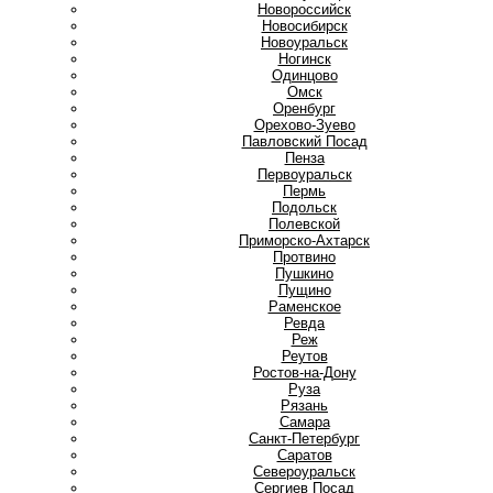
Новороссийск
Новосибирск
Новоуральск
Ногинск
О
Одинцово
Омск
Оренбург
Орехово-Зуево
П
Павловский Посад
Пенза
Первоуральск
Пермь
Подольск
Полевской
Приморско-Ахтарск
Протвино
Пушкино
Пущино
Р
Раменское
Ревда
Реж
Реутов
Ростов-на-Дону
Руза
Рязань
С
Самара
Санкт-Петербург
Саратов
Североуральск
Сергиев Посад