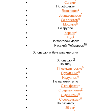
0
Связки
По эффекту
1
Летающие
3
Вращающиеся
0
Со свистом
0
Мощные
По группе
2
Корсар
2
Жук
По торговой марке
10
Русский Фейерверк
Хлопушки и бенгальские огни
3
Хлопушки
По типу
0
Пневматические
0
Пружинные
0
Надувные
По наполнителю
1
С конфетти
2
С серпантином
0
С деньгами
0
С сердечками
По размеру
0
20 см