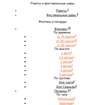
Ракеты и фестивальные шары
3
Ракеты
0
Фестивальные шары
Фонтаны и петарды
28
Фонтаны
По времени
8
от 15 секунд
15
от 30 секунд
4
от 60 секунд
По высоте
1
1 метр
1
1.5 метра
3
2 метра
1
3 метра
0
4 метра
1
5 метров
По группам
0
Для торта
0
Для Свадьбы
10
Петарды
По типу
9
Фитильные
1
Терочные