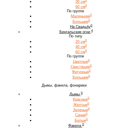
0
30 см
0
60 см
По группе
0
Маленькие
0
Большие
0
На Свадьбу
4
Бенгальские огни
По типу
0
20 см
0
40 см
0
60 см
По группе
0
Цветные
0
Свистящие
0
Фигурные
0
Большие
Дымы, факела, фонарики
0
Дымы
0
Красные
0
Желтые
0
Зеленые
0
Синие
0
Белые
0
Факела