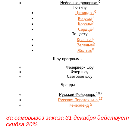
0
Небесные фонарики
По типу
0
Цилиндры
0
Конусы
0
Короны
0
Сердца
По цвету
0
Красные
0
Зеленые
0
Желтые
Шоу программы
Фейерверк шоу
Фаер шоу
Световое шоу
Бренды
106
Русский Фейерверк
17
Русская Пиротехника
5
Фейерленд
За самовывоз заказа 31 декабря действует
скидка 20%