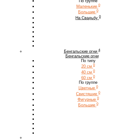
По группе
0
Маленькие
0
Большие
0
На Свадьбу
4
Бенгальские огни
Бенгальские огни
По типу
0
20 см
0
40 см
0
60 см
По группе
0
Цветные
0
Свистящие
0
Фигурные
0
Большие