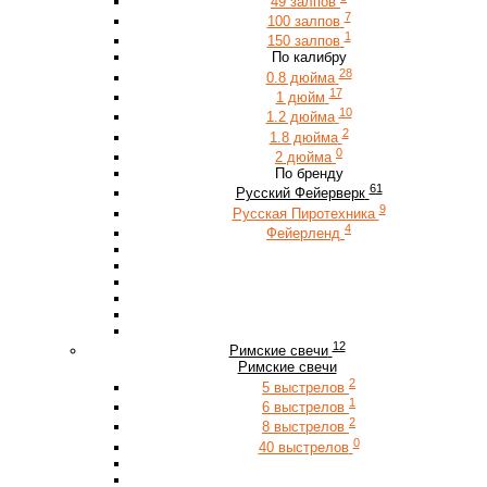
49 залпов
7
100 залпов
1
150 залпов
По калибру
28
0.8 дюйма
17
1 дюйм
10
1.2 дюйма
2
1.8 дюйма
0
2 дюйма
По бренду
61
Русский Фейерверк
9
Русская Пиротехника
4
Фейерленд
12
Римские свечи
Римские свечи
2
5 выстрелов
1
6 выстрелов
2
8 выстрелов
0
40 выстрелов