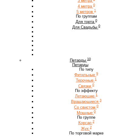
3 метра
0
4 метра
1
5 метров
По группам
0
Для торта
0
Для Свадьбы
10
Петарды
Петарды
По типу
9
Фитильные
1
Терочные
0
Связки
По эффекту
1
Летающие
3
Вращающиеся
0
Со свистом
0
Мощные
По группе
2
Корсар
2
Жук
По торговой марке