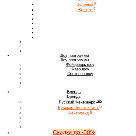
0
Зеленые
0
Желтые
Шоу программы
Шоу программы
Фейерверк шоу
Фаер шоу
Световое шоу
Бренды
Бренды
106
Русский Фейерверк
17
Русская Пиротехника
5
Фейерленд
Скидки до -50%