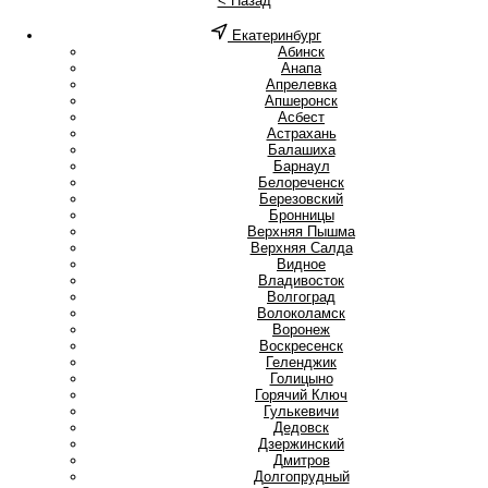
< Назад
Екатеринбург
А
Абинск
Анапа
Апрелевка
Апшеронск
Асбест
Астрахань
Б
Балашиха
Барнаул
Белореченск
Березовский
Бронницы
В
Верхняя Пышма
Верхняя Салда
Видное
Владивосток
Волгоград
Волоколамск
Воронеж
Воскресенск
Г
Геленджик
Голицыно
Горячий Ключ
Гулькевичи
Д
Дедовск
Дзержинский
Дмитров
Долгопрудный