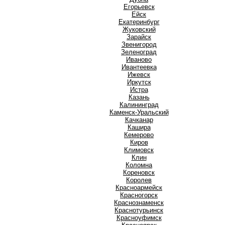
Е
Егорьевск
Ейск
Екатеринбург
Ж
Жуковский
З
Зарайск
Звенигород
Зеленоград
И
Иваново
Ивантеевка
Ижевск
Иркутск
Истра
К
Казань
Калининград
Каменск-Уральский
Качканар
Кашира
Кемерово
Киров
Климовск
Клин
Коломна
Кореновск
Королев
Красноармейск
Красногорск
Краснознаменск
Краснотурьинск
Красноуфимск