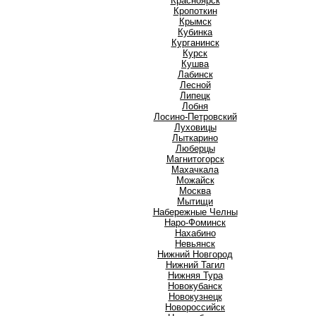
Красноярск
Кропоткин
Крымск
Кубинка
Курганинск
Курск
Кушва
Л
Лабинск
Лесной
Липецк
Лобня
Лосино-Петровский
Луховицы
Лыткарино
Люберцы
М
Магнитогорск
Махачкала
Можайск
Москва
Мытищи
Н
Набережные Челны
Наро-Фоминск
Нахабино
Невьянск
Нижний Новгород
Нижний Тагил
Нижняя Тура
Новокубанск
Новокузнецк
Новороссийск