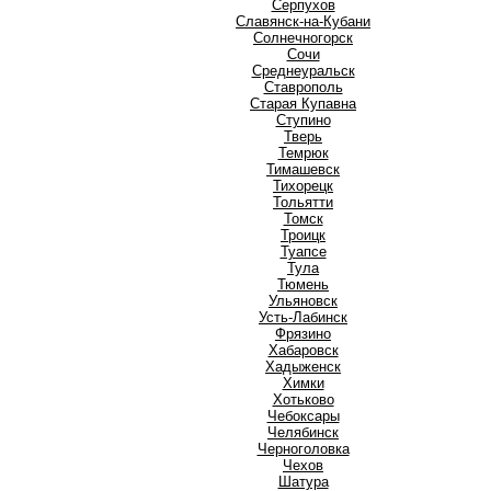
Серпухов
Славянск-на-Кубани
Солнечногорск
Сочи
Среднеуральск
Ставрополь
Старая Купавна
Ступино
Т
Тверь
Темрюк
Тимашевск
Тихорецк
Тольятти
Томск
Троицк
Туапсе
Тула
Тюмень
У
Ульяновск
Усть-Лабинск
Ф
Фрязино
Х
Хабаровск
Хадыженск
Химки
Хотьково
Ч
Чебоксары
Челябинск
Черноголовка
Чехов
Ш
Шатура