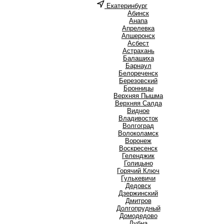
Екатеринбург
А
Абинск
Анапа
Апрелевка
Апшеронск
Асбест
Астрахань
Б
Балашиха
Барнаул
Белореченск
Березовский
Бронницы
В
Верхняя Пышма
Верхняя Салда
Видное
Владивосток
Волгоград
Волоколамск
Воронеж
Воскресенск
Г
Геленджик
Голицыно
Горячий Ключ
Гулькевичи
Д
Дедовск
Дзержинский
Дмитров
Долгопрудный
Домодедово
Дубна