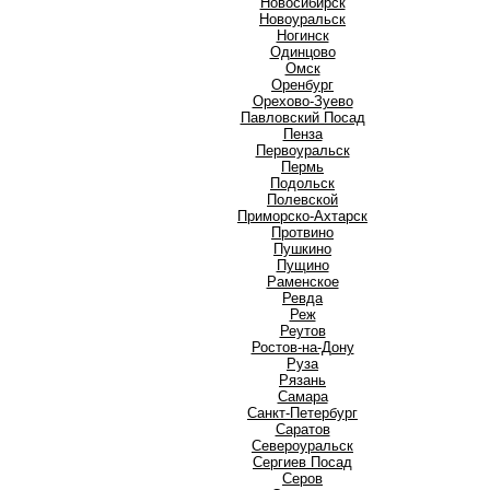
Новосибирск
Новоуральск
Ногинск
О
Одинцово
Омск
Оренбург
Орехово-Зуево
П
Павловский Посад
Пенза
Первоуральск
Пермь
Подольск
Полевской
Приморско-Ахтарск
Протвино
Пушкино
Пущино
Р
Раменское
Ревда
Реж
Реутов
Ростов-на-Дону
Руза
Рязань
С
Самара
Санкт-Петербург
Саратов
Североуральск
Сергиев Посад
Серов