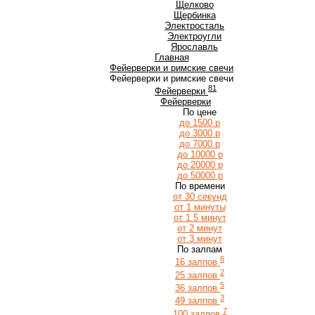
Щ
Щелково
Щербинка
Э
Электросталь
Электроугли
Я
Ярославль
Главная
Фейерверки и римские свечи
Фейерверки и римские свечи
81
Фейерверки
Фейерверки
По цене
до 1500 р
до 3000 р
до 7000 р
до 10000 р
до 20000 р
до 50000 р
По времени
от 30 секунд
от 1 минуты
от 1.5 минут
от 2 минут
от 3 минут
По залпам
6
16 залпов
2
25 залпов
5
36 залпов
3
49 залпов
7
100 залпов