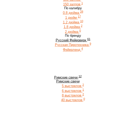
1
150 залпов
По калибру
28
0.8 дюйма
17
1 дюйм
10
1.2 дюйма
2
1.8 дюйма
0
2 дюйма
По бренду
61
Русский Фейерверк
9
Русская Пиротехника
4
Фейерленд
12
Римские свечи
Римские свечи
2
5 выстрелов
1
6 выстрелов
2
8 выстрелов
0
40 выстрелов