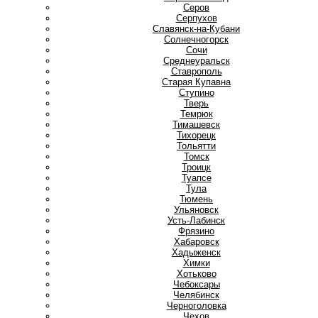
Серов
Серпухов
Славянск-на-Кубани
Солнечногорск
Сочи
Среднеуральск
Ставрополь
Старая Купавна
Ступино
Т
Тверь
Темрюк
Тимашевск
Тихорецк
Тольятти
Томск
Троицк
Туапсе
Тула
Тюмень
У
Ульяновск
Усть-Лабинск
Ф
Фрязино
Х
Хабаровск
Хадыженск
Химки
Хотьково
Ч
Чебоксары
Челябинск
Черноголовка
Чехов