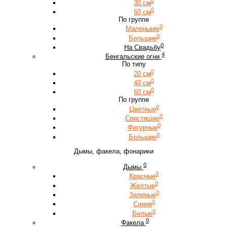
0
30 см
0
60 см
По группе
0
Маленькие
0
Большие
0
На Свадьбу
4
Бенгальские огни
По типу
0
20 см
0
40 см
0
60 см
По группе
0
Цветные
0
Свистящие
0
Фигурные
0
Большие
Дымы, факела, фонарики
0
Дымы
0
Красные
0
Желтые
0
Зеленые
0
Синие
0
Белые
0
Факела