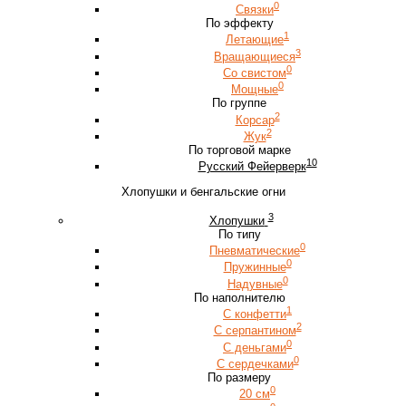
0
Связки
По эффекту
1
Летающие
3
Вращающиеся
0
Со свистом
0
Мощные
По группе
2
Корсар
2
Жук
По торговой марке
10
Русский Фейерверк
Хлопушки и бенгальские огни
3
Хлопушки
По типу
0
Пневматические
0
Пружинные
0
Надувные
По наполнителю
1
С конфетти
2
С серпантином
0
С деньгами
0
С сердечками
По размеру
0
20 см