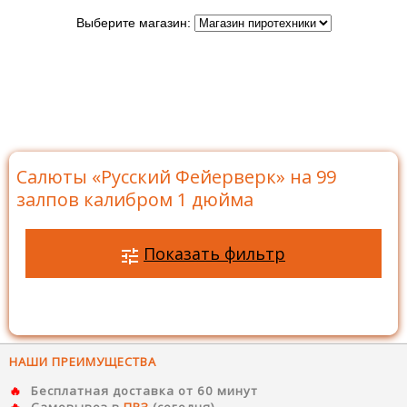
Выберите магазин:
Главная
>
Бренды
>
Русский Фейерверк
>
Батареи
салютов Русский Фейерверк
>
Салюты на 99 залпов
>
Салюты «Русский Фейерверк» на 99 залпов калибром 1
дюйма
Салюты «Русский Фейерверк» на 99
залпов калибром 1 дюйма
Показать фильтр
НАШИ ПРЕИМУЩЕСТВА
Бесплатная доставка от 60 минут
Самовывоз в
ПВЗ
(сегодня)