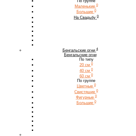
По группе
0
Маленькие
0
Большие
0
На Свадьбу
4
Бенгальские огни
Бенгальские огни
По типу
0
20 см
0
40 см
0
60 см
По группе
0
Цветные
0
Свистящие
0
Фигурные
0
Большие