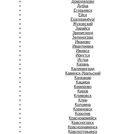
Домодедово
Дубна
Е
Егорьевск
Ейск
Екатеринбург
Ж
Жуковский
З
Зарайск
Звенигород
Зеленоград
И
Иваново
Ивантеевка
Ижевск
Иркутск
Истра
К
Казань
Калининград
Каменск-Уральский
Качканар
Кашира
Кемерово
Киров
Климовск
Клин
Коломна
Кореновск
Королев
Красноармейск
Красногорск
Краснознаменск
Краснотурьинск