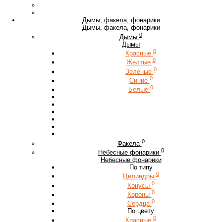
Дымы, факела, фонарики
Дымы, факела, фонарики
0
Дымы
Дымы
0
Красные
0
Желтые
0
Зеленые
0
Синие
0
Белые
0
Факела
0
Небесные фонарики
Небесные фонарики
По типу
0
Цилиндры
0
Конусы
0
Короны
0
Сердца
По цвету
0
Красные