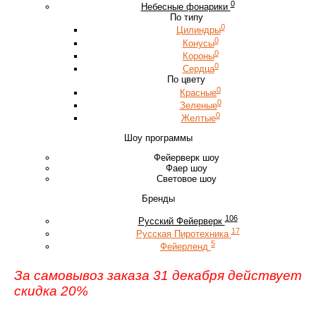
0
Небесные фонарики
По типу
0
Цилиндры
0
Конусы
0
Короны
0
Сердца
По цвету
0
Красные
0
Зеленые
0
Желтые
Шоу программы
Фейерверк шоу
Фаер шоу
Световое шоу
Бренды
106
Русский Фейерверк
17
Русская Пиротехника
5
Фейерленд
За самовывоз заказа 31 декабря действует
скидка 20%