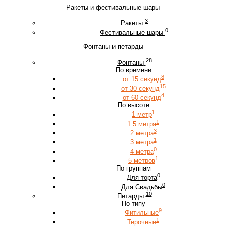
Ракеты и фестивальные шары
3
Ракеты
0
Фестивальные шары
Фонтаны и петарды
28
Фонтаны
По времени
8
от 15 секунд
15
от 30 секунд
4
от 60 секунд
По высоте
1
1 метр
1
1.5 метра
3
2 метра
1
3 метра
0
4 метра
1
5 метров
По группам
0
Для торта
0
Для Свадьбы
10
Петарды
По типу
9
Фитильные
1
Терочные