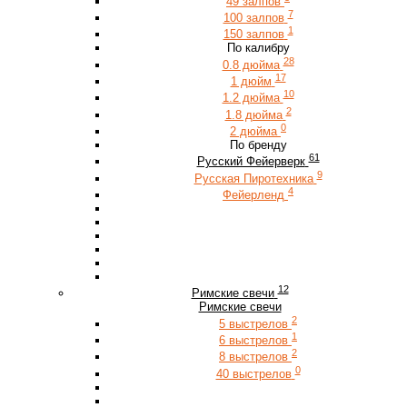
49 залпов
7
100 залпов
1
150 залпов
По калибру
28
0.8 дюйма
17
1 дюйм
10
1.2 дюйма
2
1.8 дюйма
0
2 дюйма
По бренду
61
Русский Фейерверк
9
Русская Пиротехника
4
Фейерленд
12
Римские свечи
Римские свечи
2
5 выстрелов
1
6 выстрелов
2
8 выстрелов
0
40 выстрелов