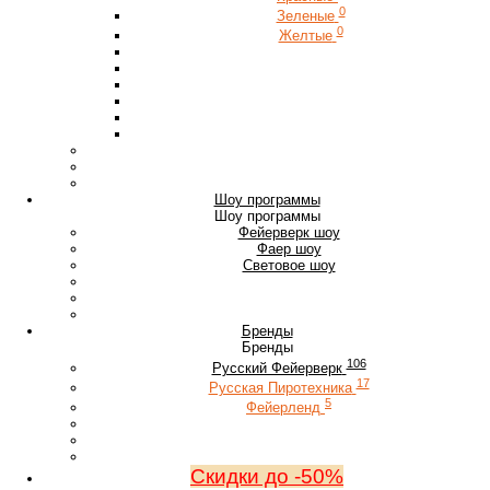
0
Зеленые
0
Желтые
Шоу программы
Шоу программы
Фейерверк шоу
Фаер шоу
Световое шоу
Бренды
Бренды
106
Русский Фейерверк
17
Русская Пиротехника
5
Фейерленд
Скидки до -50%