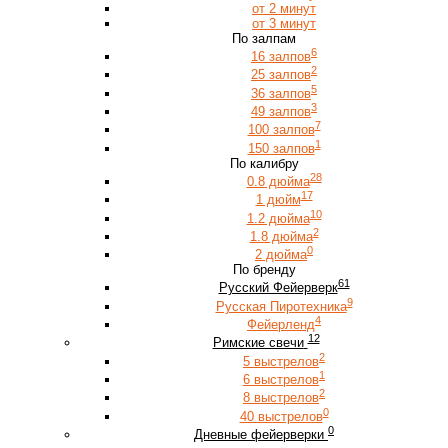
от 2 минут
от 3 минут
По залпам
6
16 залпов
2
25 залпов
5
36 залпов
3
49 залпов
7
100 залпов
1
150 залпов
По калибру
28
0.8 дюйма
17
1 дюйм
10
1.2 дюйма
2
1.8 дюйма
0
2 дюйма
По бренду
61
Русский Фейерверк
9
Русская Пиротехника
4
Фейерленд
12
Римские свечи
2
5 выстрелов
1
6 выстрелов
2
8 выстрелов
0
40 выстрелов
0
Дневные фейерверки