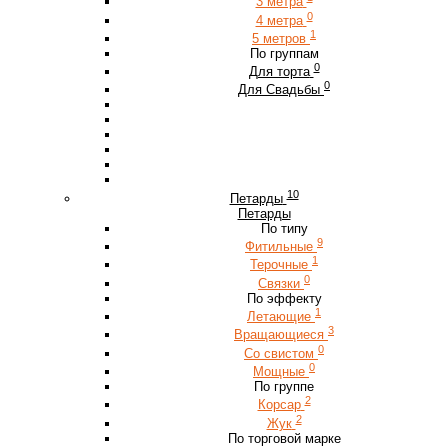
3 метра
0
4 метра
1
5 метров
По группам
0
Для торта
0
Для Свадьбы
10
Петарды
Петарды
По типу
9
Фитильные
1
Терочные
0
Связки
По эффекту
1
Летающие
3
Вращающиеся
0
Со свистом
0
Мощные
По группе
2
Корсар
2
Жук
По торговой марке