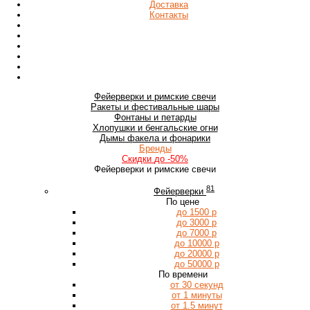
Доставка
Контакты
Фейерверки
и римские свечи
Ракеты
и фестивальные шары
Фонтаны
и петарды
Хлопушки
и бенгальские огни
Дымы
факела и фонарики
Бренды
Скидки
до -50%
Фейерверки и римские свечи
81
Фейерверки
По цене
до 1500 р
до 3000 р
до 7000 р
до 10000 р
до 20000 р
до 50000 р
По времени
от 30 секунд
от 1 минуты
от 1.5 минут