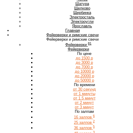
Ш
Шатура
Щ
Щелково
Щербинка
Э
Электросталь
Электроугли
Я
Ярославль
Главная
Фейерверки и римские свечи
Фейерверки и римские свечи
81
Фейерверки
Фейерверки
По цене
до 1500 р
до 3000 р
до 7000 р
до 10000 р
до 20000 р
до 50000 р
По времени
от 30 секунд
от 1 минуты
от 1.5 минут
от 2 минут
от 3 минут
По залпам
6
16 залпов
2
25 залпов
5
36 залпов
3