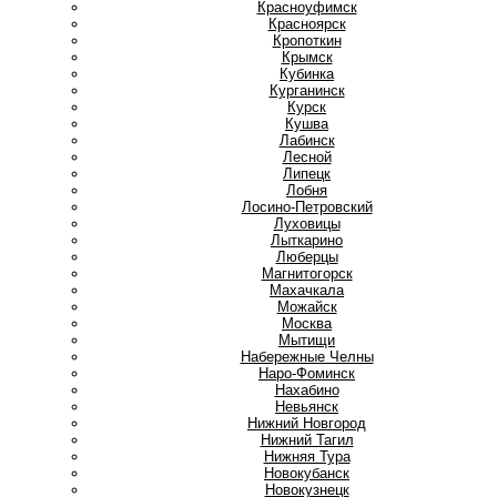
Красноуфимск
Красноярск
Кропоткин
Крымск
Кубинка
Курганинск
Курск
Кушва
Л
Лабинск
Лесной
Липецк
Лобня
Лосино-Петровский
Луховицы
Лыткарино
Люберцы
М
Магнитогорск
Махачкала
Можайск
Москва
Мытищи
Н
Набережные Челны
Наро-Фоминск
Нахабино
Невьянск
Нижний Новгород
Нижний Тагил
Нижняя Тура
Новокубанск
Новокузнецк