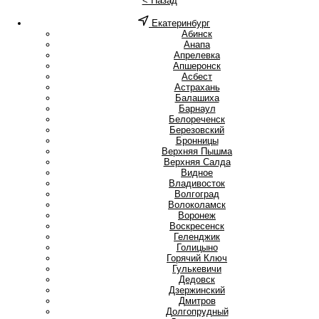
< Назад
Екатеринбург
А
Абинск
Анапа
Апрелевка
Апшеронск
Асбест
Астрахань
Б
Балашиха
Барнаул
Белореченск
Березовский
Бронницы
В
Верхняя Пышма
Верхняя Салда
Видное
Владивосток
Волгоград
Волоколамск
Воронеж
Воскресенск
Г
Геленджик
Голицыно
Горячий Ключ
Гулькевичи
Д
Дедовск
Дзержинский
Дмитров
Долгопрудный