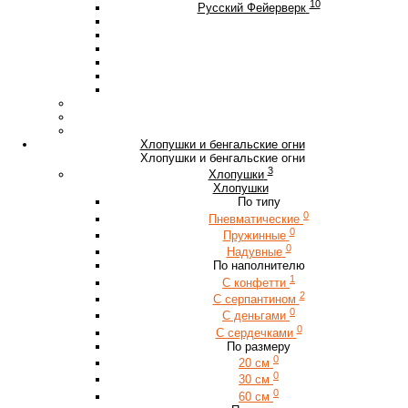
10
Русский Фейерверк
Хлопушки и бенгальские огни
Хлопушки и бенгальские огни
3
Хлопушки
Хлопушки
По типу
0
Пневматические
0
Пружинные
0
Надувные
По наполнителю
1
С конфетти
2
С серпантином
0
С деньгами
0
С сердечками
По размеру
0
20 см
0
30 см
0
60 см