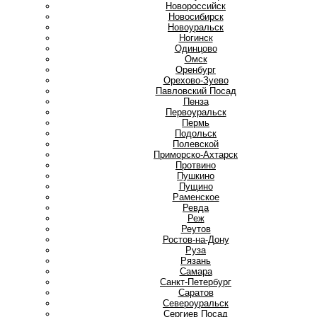
Новороссийск
Новосибирск
Новоуральск
Ногинск
О
Одинцово
Омск
Оренбург
Орехово-Зуево
П
Павловский Посад
Пенза
Первоуральск
Пермь
Подольск
Полевской
Приморско-Ахтарск
Протвино
Пушкино
Пущино
Р
Раменское
Ревда
Реж
Реутов
Ростов-на-Дону
Руза
Рязань
С
Самара
Санкт-Петербург
Саратов
Североуральск
Сергиев Посад