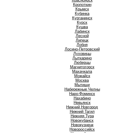
Красноярск
Кропоткин
Крымск
Кубинка
Курганинск
Курск
Кушва
Л
Лабинск
Лесной
Липецк
Лобня
Лосино-Петровский
Луховицы
Лыткарино
Люберцы
М
Магнитогорск
Махачкала
Можайск
Москва
Мытищи
Н
Набережные Челны
Наро-Фоминск
Нахабино
Невьянск
Нижний Новгород
Нижний Тагил
Нижняя Тура
Новокубанск
Новокузнецк
Новороссийск