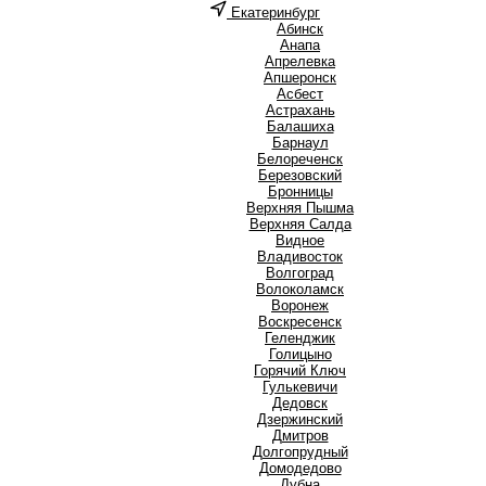
Екатеринбург
А
Абинск
Анапа
Апрелевка
Апшеронск
Асбест
Астрахань
Б
Балашиха
Барнаул
Белореченск
Березовский
Бронницы
В
Верхняя Пышма
Верхняя Салда
Видное
Владивосток
Волгоград
Волоколамск
Воронеж
Воскресенск
Г
Геленджик
Голицыно
Горячий Ключ
Гулькевичи
Д
Дедовск
Дзержинский
Дмитров
Долгопрудный
Домодедово
Дубна