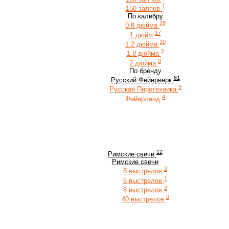
1
150 залпов
По калибру
28
0.8 дюйма
17
1 дюйм
10
1.2 дюйма
2
1.8 дюйма
0
2 дюйма
По бренду
61
Русский Фейерверк
9
Русская Пиротехника
4
Фейерленд
12
Римские свечи
Римские свечи
2
5 выстрелов
1
6 выстрелов
2
8 выстрелов
0
40 выстрелов