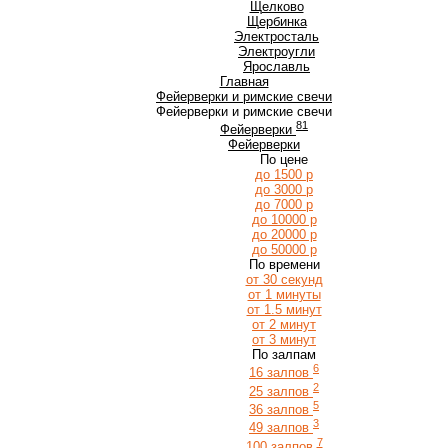
Щ
Щелково
Щербинка
Э
Электросталь
Электроугли
Я
Ярославль
Главная
Фейерверки и римские свечи
Фейерверки и римские свечи
81
Фейерверки
Фейерверки
По цене
до 1500 р
до 3000 р
до 7000 р
до 10000 р
до 20000 р
до 50000 р
По времени
от 30 секунд
от 1 минуты
от 1.5 минут
от 2 минут
от 3 минут
По залпам
6
16 залпов
2
25 залпов
5
36 залпов
3
49 залпов
7
100 залпов