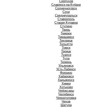
Серпухов
Славянск-на-Кубани
Солнечногорск
Сочи
Среднеуральск
Ставрополь
Старая Купавна
Ступино
Т
Тверь
Темрюк
Тимашевск
Тихорецк
Тольятти
Томск
Троицк
Туапсе
Тула
Тюмень
У
Ульяновск
Усть-Лабинск
Ф
Фрязино
Х
Хабаровск
Хадыженск
Химки
Хотьково
Ч
Чебоксары
Челябинск
Черноголовка
Чехов
Ш
Шатура