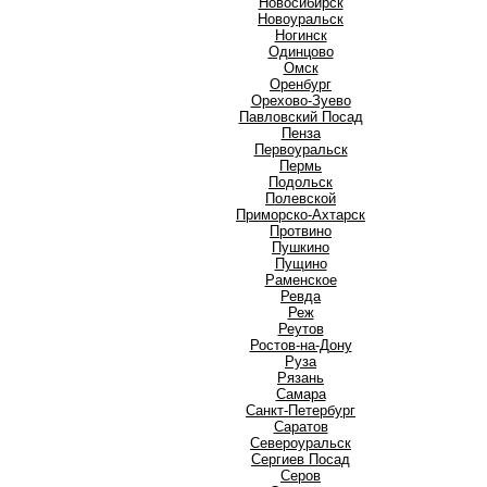
Новосибирск
Новоуральск
Ногинск
О
Одинцово
Омск
Оренбург
Орехово-Зуево
П
Павловский Посад
Пенза
Первоуральск
Пермь
Подольск
Полевской
Приморско-Ахтарск
Протвино
Пушкино
Пущино
Р
Раменское
Ревда
Реж
Реутов
Ростов-на-Дону
Руза
Рязань
С
Самара
Санкт-Петербург
Саратов
Североуральск
Сергиев Посад
Серов