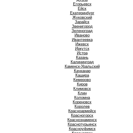
Е
Егорьевск
Ейск
Екатеринбург
Ж
Жуковский
З
Зарайск
Звенигород
Зеленоград
И
Иваново
Ивантеевка
Ижевск
Иркутск
Истра
К
Казань
Калининград
Каменск-Уральский
Качканар
Кашира
Кемерово
Киров
Климовск
Клин
Коломна
Кореновск
Королев
Красноармейск
Красногорск
Краснознаменск
Краснотурьинск
Красноуфимск