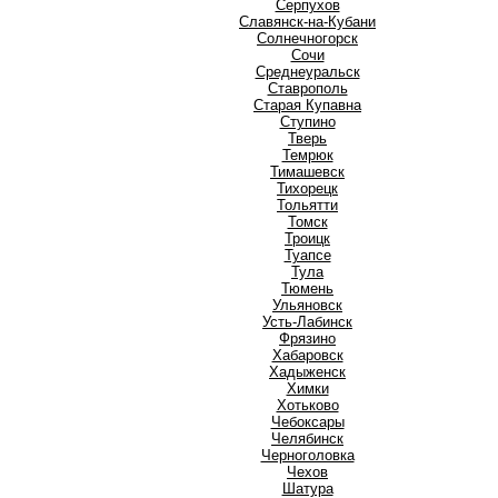
Серпухов
Славянск-на-Кубани
Солнечногорск
Сочи
Среднеуральск
Ставрополь
Старая Купавна
Ступино
Т
Тверь
Темрюк
Тимашевск
Тихорецк
Тольятти
Томск
Троицк
Туапсе
Тула
Тюмень
У
Ульяновск
Усть-Лабинск
Ф
Фрязино
Х
Хабаровск
Хадыженск
Химки
Хотьково
Ч
Чебоксары
Челябинск
Черноголовка
Чехов
Ш
Шатура