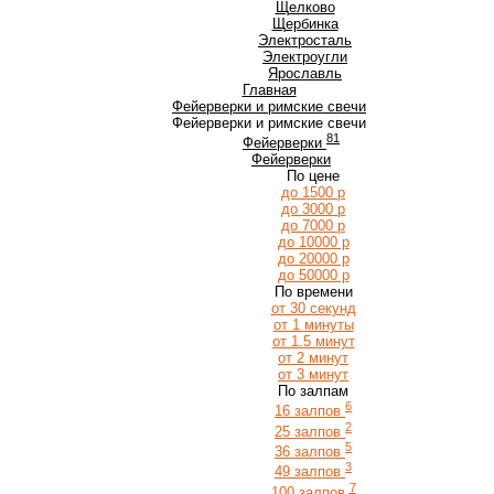
Щ
Щелково
Щербинка
Э
Электросталь
Электроугли
Я
Ярославль
Главная
Фейерверки и римские свечи
Фейерверки и римские свечи
81
Фейерверки
Фейерверки
По цене
до 1500 р
до 3000 р
до 7000 р
до 10000 р
до 20000 р
до 50000 р
По времени
от 30 секунд
от 1 минуты
от 1.5 минут
от 2 минут
от 3 минут
По залпам
6
16 залпов
2
25 залпов
5
36 залпов
3
49 залпов
7
100 залпов