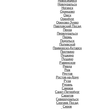
Новосибирск
Новоуральск
Ногинск
О
Одинцово
Омск
Оренбург
Орехово-Зуево
П
Павловский Посад
Пенза
Первоуральск
Пермь
Подольск
Полевской
Приморско-Ахтарск
Протвино
Пушкино
Пущино
Р
Раменское
Ревда
Реж
Реутов
Ростов-на-Дону
Руза
Рязань
С
Самара
Санкт-Петербург
Саратов
Североуральск
Сергиев Посад
Серов