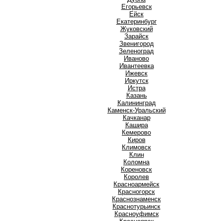
Е
Егорьевск
Ейск
Екатеринбург
Ж
Жуковский
З
Зарайск
Звенигород
Зеленоград
И
Иваново
Ивантеевка
Ижевск
Иркутск
Истра
К
Казань
Калининград
Каменск-Уральский
Качканар
Кашира
Кемерово
Киров
Климовск
Клин
Коломна
Кореновск
Королев
Красноармейск
Красногорск
Краснознаменск
Краснотурьинск
Красноуфимск