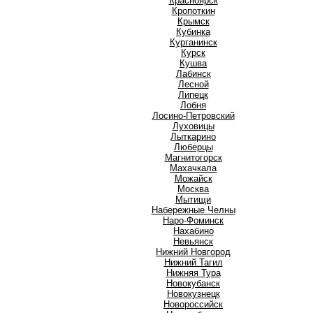
Красноярск
Кропоткин
Крымск
Кубинка
Курганинск
Курск
Кушва
Л
Лабинск
Лесной
Липецк
Лобня
Лосино-Петровский
Луховицы
Лыткарино
Люберцы
М
Магнитогорск
Махачкала
Можайск
Москва
Мытищи
Н
Набережные Челны
Наро-Фоминск
Нахабино
Невьянск
Нижний Новгород
Нижний Тагил
Нижняя Тура
Новокубанск
Новокузнецк
Новороссийск