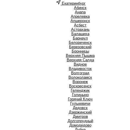
Екатеринбург
А
Абинск
Анапа
Апрелевка
Апшеронск
Асбест
Астрахань
Б
Балашиха
Барнаул
Белореченск
Березовский
Бронницы
В
Верхняя Пышма
Верхняя Салда
Видное
Владивосток
Волгоград
Волоколамск
Воронеж
Воскресенск
Г
Геленджик
Голицыно
Горячий Ключ
Гулькевичи
Д
Дедовск
Дзержинский
Дмитров
Долгопрудный
Домодедово
Дубна