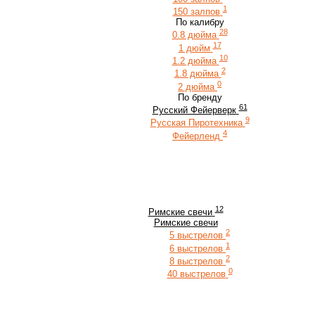
1
150 залпов
По калибру
28
0.8 дюйма
17
1 дюйм
10
1.2 дюйма
2
1.8 дюйма
0
2 дюйма
По бренду
61
Русский Фейерверк
9
Русская Пиротехника
4
Фейерленд
12
Римские свечи
Римские свечи
2
5 выстрелов
1
6 выстрелов
2
8 выстрелов
0
40 выстрелов