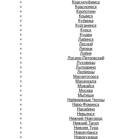
Красноуфимск
Красноярск
Кропоткин
Крымск
Кубинка
Курганинск
Курск
Кушва
Л
Лабинск
Лесной
Липецк
Лобня
Лосино-Петровский
Луховицы
Лыткарино
Люберцы
М
Магнитогорск
Махачкала
Можайск
Москва
Мытищи
Н
Набережные Челны
Наро-Фоминск
Нахабино
Невьянск
Нижний Новгород
Нижний Тагил
Нижняя Тура
Новокубанск
Новокузнецк