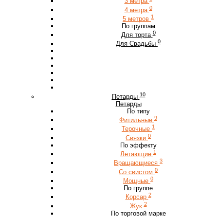
3 метра
0
4 метра
1
5 метров
По группам
0
Для торта
0
Для Свадьбы
10
Петарды
Петарды
По типу
9
Фитильные
1
Терочные
0
Связки
По эффекту
1
Летающие
3
Вращающиеся
0
Со свистом
0
Мощные
По группе
2
Корсар
2
Жук
По торговой марке