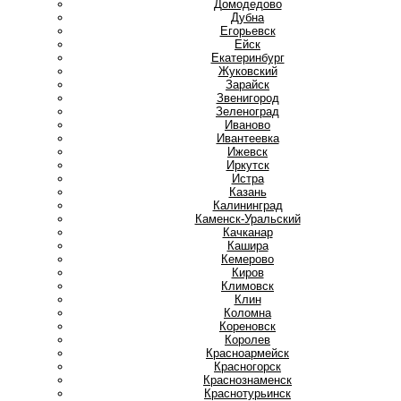
Домодедово
Дубна
Е
Егорьевск
Ейск
Екатеринбург
Ж
Жуковский
З
Зарайск
Звенигород
Зеленоград
И
Иваново
Ивантеевка
Ижевск
Иркутск
Истра
К
Казань
Калининград
Каменск-Уральский
Качканар
Кашира
Кемерово
Киров
Климовск
Клин
Коломна
Кореновск
Королев
Красноармейск
Красногорск
Краснознаменск
Краснотурьинск