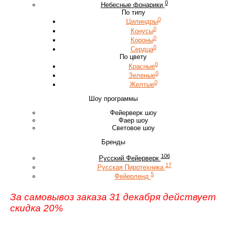
0
Небесные фонарики
По типу
0
Цилиндры
0
Конусы
0
Короны
0
Сердца
По цвету
0
Красные
0
Зеленые
0
Желтые
Шоу программы
Фейерверк шоу
Фаер шоу
Световое шоу
Бренды
106
Русский Фейерверк
17
Русская Пиротехника
5
Фейерленд
За самовывоз заказа 31 декабря действует
скидка 20%