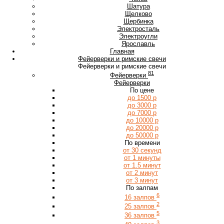
Ш
Шатура
Щ
Щелково
Щербинка
Э
Электросталь
Электроугли
Я
Ярославль
Главная
Фейерверки и римские свечи
Фейерверки и римские свечи
81
Фейерверки
Фейерверки
По цене
до 1500 р
до 3000 р
до 7000 р
до 10000 р
до 20000 р
до 50000 р
По времени
от 30 секунд
от 1 минуты
от 1.5 минут
от 2 минут
от 3 минут
По залпам
6
16 залпов
2
25 залпов
5
36 залпов
3