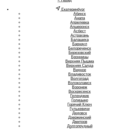
< Назад
Екатеринбург
А
Абинск
Анапа
Апрелевка
Апшеронск
Асбест
Астрахань
Б
Балашиха
Барнаул
Белореченск
Березовский
Бронницы
В
Верхняя Пышма
Верхняя Салда
Видное
Владивосток
Волгоград
Волоколамск
Воронеж
Воскресенск
Г
Геленджик
Голицыно
Горячий Ключ
Гулькевичи
Д
Дедовск
Дзержинский
Дмитров
Долгопрудный