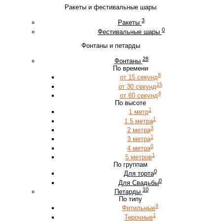
Ракеты и фестивальные шары
3
Ракеты
0
Фестивальные шары
Фонтаны и петарды
28
Фонтаны
По времени
8
от 15 секунд
15
от 30 секунд
4
от 60 секунд
По высоте
1
1 метр
1
1.5 метра
3
2 метра
1
3 метра
0
4 метра
1
5 метров
По группам
0
Для торта
0
Для Свадьбы
10
Петарды
По типу
9
Фитильные
1
Терочные