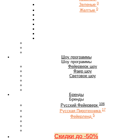
0
Зеленые
0
Желтые
Шоу программы
Шоу программы
Фейерверк шоу
Фаер шоу
Световое шоу
Бренды
Бренды
106
Русский Фейерверк
17
Русская Пиротехника
5
Фейерленд
Скидки до -50%