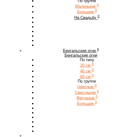
По группе
0
Маленькие
0
Большие
0
На Свадьбу
4
Бенгальские огни
Бенгальские огни
По типу
0
20 см
0
40 см
0
60 см
По группе
0
Цветные
0
Свистящие
0
Фигурные
0
Большие