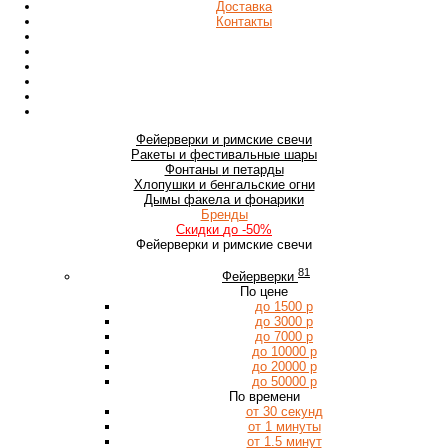
Доставка
Контакты
Фейерверки
и римские свечи
Ракеты
и фестивальные шары
Фонтаны
и петарды
Хлопушки
и бенгальские огни
Дымы
факела и фонарики
Бренды
Скидки
до -50%
Фейерверки и римские свечи
81
Фейерверки
По цене
до 1500 р
до 3000 р
до 7000 р
до 10000 р
до 20000 р
до 50000 р
По времени
от 30 секунд
от 1 минуты
от 1.5 минут