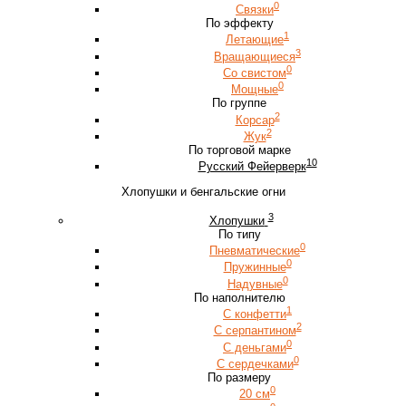
0
Связки
По эффекту
1
Летающие
3
Вращающиеся
0
Со свистом
0
Мощные
По группе
2
Корсар
2
Жук
По торговой марке
10
Русский Фейерверк
Хлопушки и бенгальские огни
3
Хлопушки
По типу
0
Пневматические
0
Пружинные
0
Надувные
По наполнителю
1
С конфетти
2
С серпантином
0
С деньгами
0
С сердечками
По размеру
0
20 см