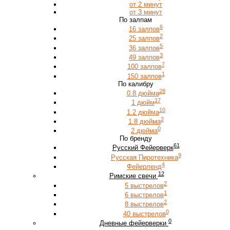
от 2 минут
от 3 минут
По залпам
6
16 залпов
2
25 залпов
5
36 залпов
3
49 залпов
7
100 залпов
1
150 залпов
По калибру
28
0.8 дюйма
17
1 дюйм
10
1.2 дюйма
2
1.8 дюйма
0
2 дюйма
По бренду
61
Русский Фейерверк
9
Русская Пиротехника
4
Фейерленд
12
Римские свечи
2
5 выстрелов
1
6 выстрелов
2
8 выстрелов
0
40 выстрелов
0
Дневные фейерверки