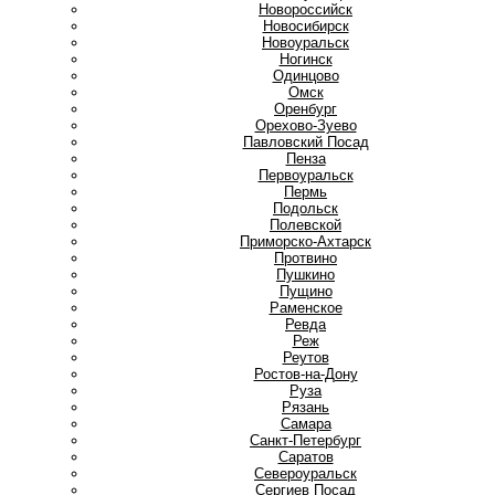
Новороссийск
Новосибирск
Новоуральск
Ногинск
О
Одинцово
Омск
Оренбург
Орехово-Зуево
П
Павловский Посад
Пенза
Первоуральск
Пермь
Подольск
Полевской
Приморско-Ахтарск
Протвино
Пушкино
Пущино
Р
Раменское
Ревда
Реж
Реутов
Ростов-на-Дону
Руза
Рязань
С
Самара
Санкт-Петербург
Саратов
Североуральск
Сергиев Посад