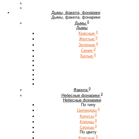
Дымы, факела, фонарики
Дымы, факела, фонарики
0
Дымы
Дымы
0
Красные
0
Желтые
0
Зеленые
0
Синие
0
Белые
0
Факела
0
Небесные фонарики
Небесные фонарики
По типу
0
Цилиндры
0
Конусы
0
Короны
0
Сердца
По цвету
0
Красные