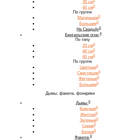
0
30 см
0
60 см
По группе
0
Маленькие
0
Большие
0
На Свадьбу
4
Бенгальские огни
По типу
0
20 см
0
40 см
0
60 см
По группе
0
Цветные
0
Свистящие
0
Фигурные
0
Большие
Дымы, факела, фонарики
0
Дымы
0
Красные
0
Желтые
0
Зеленые
0
Синие
0
Белые
0
Факела