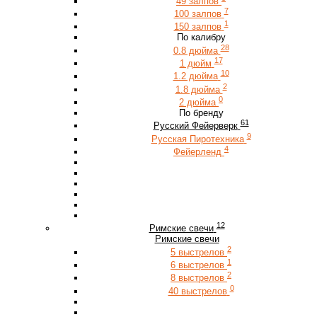
49 залпов
7
100 залпов
1
150 залпов
По калибру
28
0.8 дюйма
17
1 дюйм
10
1.2 дюйма
2
1.8 дюйма
0
2 дюйма
По бренду
61
Русский Фейерверк
9
Русская Пиротехника
4
Фейерленд
12
Римские свечи
Римские свечи
2
5 выстрелов
1
6 выстрелов
2
8 выстрелов
0
40 выстрелов