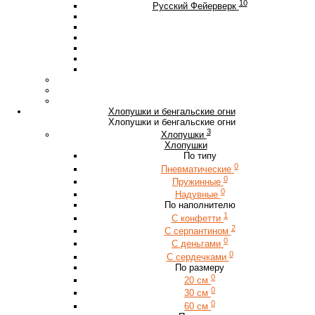
10
Русский Фейерверк
Хлопушки и бенгальские огни
Хлопушки и бенгальские огни
3
Хлопушки
Хлопушки
По типу
0
Пневматические
0
Пружинные
0
Надувные
По наполнителю
1
С конфетти
2
С серпантином
0
С деньгами
0
С сердечками
По размеру
0
20 см
0
30 см
0
60 см