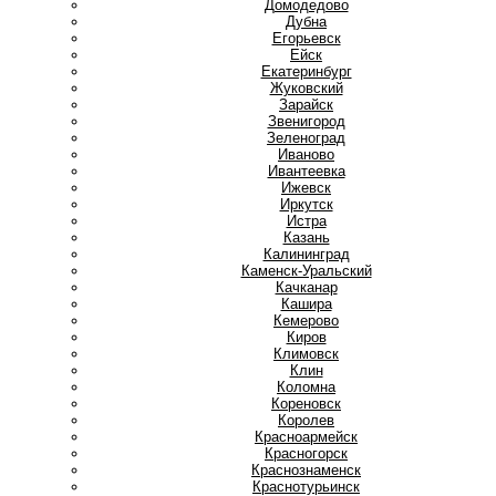
Домодедово
Дубна
Е
Егорьевск
Ейск
Екатеринбург
Ж
Жуковский
З
Зарайск
Звенигород
Зеленоград
И
Иваново
Ивантеевка
Ижевск
Иркутск
Истра
К
Казань
Калининград
Каменск-Уральский
Качканар
Кашира
Кемерово
Киров
Климовск
Клин
Коломна
Кореновск
Королев
Красноармейск
Красногорск
Краснознаменск
Краснотурьинск