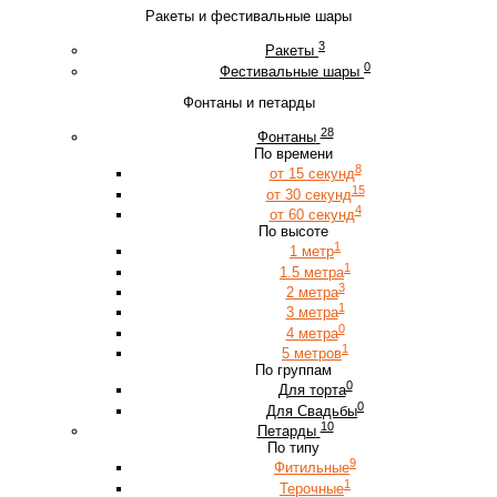
Ракеты и фестивальные шары
3
Ракеты
0
Фестивальные шары
Фонтаны и петарды
28
Фонтаны
По времени
8
от 15 секунд
15
от 30 секунд
4
от 60 секунд
По высоте
1
1 метр
1
1.5 метра
3
2 метра
1
3 метра
0
4 метра
1
5 метров
По группам
0
Для торта
0
Для Свадьбы
10
Петарды
По типу
9
Фитильные
1
Терочные