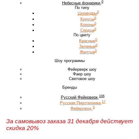
0
Небесные фонарики
По типу
0
Цилиндры
0
Конусы
0
Короны
0
Сердца
По цвету
0
Красные
0
Зеленые
0
Желтые
Шоу программы
Фейерверк шоу
Фаер шоу
Световое шоу
Бренды
106
Русский Фейерверк
17
Русская Пиротехника
5
Фейерленд
За самовывоз заказа 31 декабря действует
скидка 20%