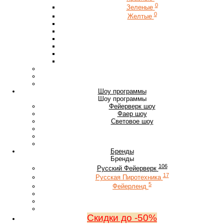
0
Зеленые
0
Желтые
Шоу программы
Шоу программы
Фейерверк шоу
Фаер шоу
Световое шоу
Бренды
Бренды
106
Русский Фейерверк
17
Русская Пиротехника
5
Фейерленд
Скидки до -50%