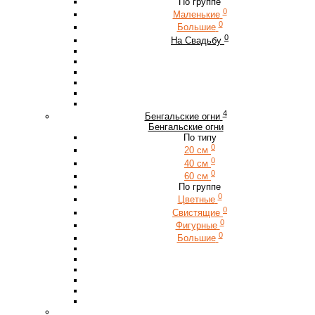
По группе
0
Маленькие
0
Большие
0
На Свадьбу
4
Бенгальские огни
Бенгальские огни
По типу
0
20 см
0
40 см
0
60 см
По группе
0
Цветные
0
Свистящие
0
Фигурные
0
Большие