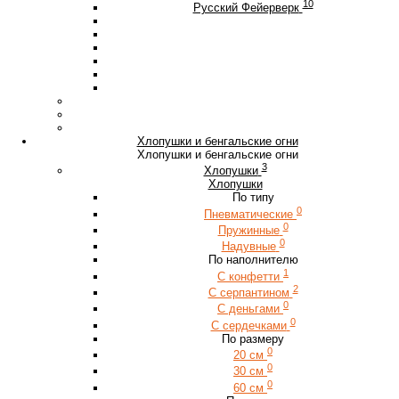
10
Русский Фейерверк
Хлопушки и бенгальские огни
Хлопушки и бенгальские огни
3
Хлопушки
Хлопушки
По типу
0
Пневматические
0
Пружинные
0
Надувные
По наполнителю
1
С конфетти
2
С серпантином
0
С деньгами
0
С сердечками
По размеру
0
20 см
0
30 см
0
60 см