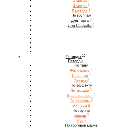
3 метра
0
4 метра
1
5 метров
По группам
0
Для торта
0
Для Свадьбы
10
Петарды
Петарды
По типу
9
Фитильные
1
Терочные
0
Связки
По эффекту
1
Летающие
3
Вращающиеся
0
Со свистом
0
Мощные
По группе
2
Корсар
2
Жук
По торговой марке