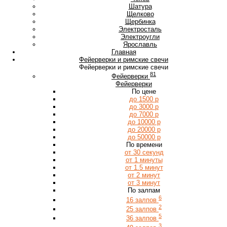
Ш
Шатура
Щ
Щелково
Щербинка
Э
Электросталь
Электроугли
Я
Ярославль
Главная
Фейерверки и римские свечи
Фейерверки и римские свечи
81
Фейерверки
Фейерверки
По цене
до 1500 р
до 3000 р
до 7000 р
до 10000 р
до 20000 р
до 50000 р
По времени
от 30 секунд
от 1 минуты
от 1.5 минут
от 2 минут
от 3 минут
По залпам
6
16 залпов
2
25 залпов
5
36 залпов
3