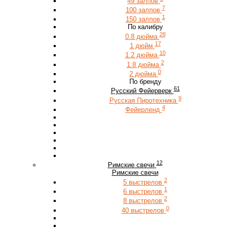
49 залпов
7
100 залпов
1
150 залпов
По калибру
28
0.8 дюйма
17
1 дюйм
10
1.2 дюйма
2
1.8 дюйма
0
2 дюйма
По бренду
61
Русский Фейерверк
9
Русская Пиротехника
4
Фейерленд
12
Римские свечи
Римские свечи
2
5 выстрелов
1
6 выстрелов
2
8 выстрелов
0
40 выстрелов