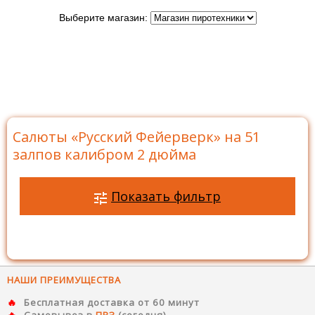
Выберите магазин:
Главная
>
Бренды
>
Русский Фейерверк
>
Батареи
салютов Русский Фейерверк
>
Салюты на 51 залпов
>
Салюты «Русский Фейерверк» на 51 залпов калибром 2
дюйма
Салюты «Русский Фейерверк» на 51
залпов калибром 2 дюйма
Показать фильтр
НАШИ ПРЕИМУЩЕСТВА
Бесплатная доставка от 60 минут
Самовывоз в
ПВЗ
(сегодня)