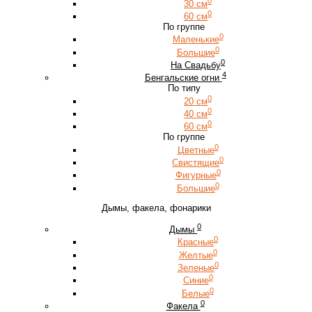
0
30 см
0
60 см
По группе
0
Маленькие
0
Большие
0
На Свадьбу
4
Бенгальские огни
По типу
0
20 см
0
40 см
0
60 см
По группе
0
Цветные
0
Свистящие
0
Фигурные
0
Большие
Дымы, факела, фонарики
0
Дымы
0
Красные
0
Желтые
0
Зеленые
0
Синие
0
Белые
0
Факела