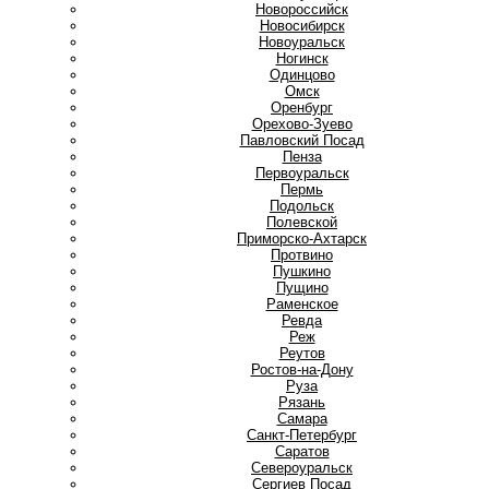
Новороссийск
Новосибирск
Новоуральск
Ногинск
О
Одинцово
Омск
Оренбург
Орехово-Зуево
П
Павловский Посад
Пенза
Первоуральск
Пермь
Подольск
Полевской
Приморско-Ахтарск
Протвино
Пушкино
Пущино
Р
Раменское
Ревда
Реж
Реутов
Ростов-на-Дону
Руза
Рязань
С
Самара
Санкт-Петербург
Саратов
Североуральск
Сергиев Посад