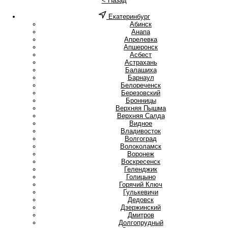
< Назад
Екатеринбург
А
Абинск
Анапа
Апрелевка
Апшеронск
Асбест
Астрахань
Б
Балашиха
Барнаул
Белореченск
Березовский
Бронницы
В
Верхняя Пышма
Верхняя Салда
Видное
Владивосток
Волгоград
Волоколамск
Воронеж
Воскресенск
Г
Геленджик
Голицыно
Горячий Ключ
Гулькевичи
Д
Дедовск
Дзержинский
Дмитров
Долгопрудный