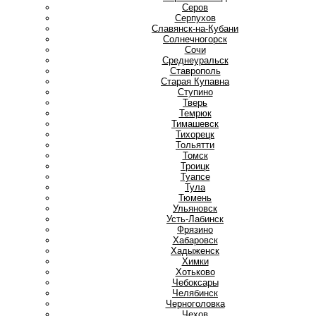
Серов
Серпухов
Славянск-на-Кубани
Солнечногорск
Сочи
Среднеуральск
Ставрополь
Старая Купавна
Ступино
Т
Тверь
Темрюк
Тимашевск
Тихорецк
Тольятти
Томск
Троицк
Туапсе
Тула
Тюмень
У
Ульяновск
Усть-Лабинск
Ф
Фрязино
Х
Хабаровск
Хадыженск
Химки
Хотьково
Ч
Чебоксары
Челябинск
Черноголовка
Чехов