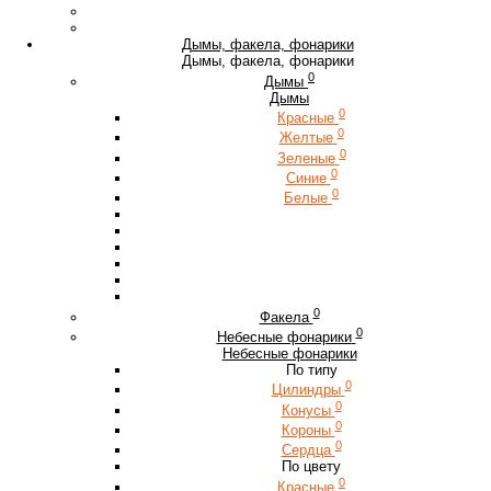
Дымы, факела, фонарики
Дымы, факела, фонарики
0
Дымы
Дымы
0
Красные
0
Желтые
0
Зеленые
0
Синие
0
Белые
0
Факела
0
Небесные фонарики
Небесные фонарики
По типу
0
Цилиндры
0
Конусы
0
Короны
0
Сердца
По цвету
0
Красные