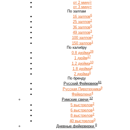
от 2 минут
от 3 минут
По залпам
6
16 залпов
2
25 залпов
5
36 залпов
3
49 залпов
7
100 залпов
1
150 залпов
По калибру
28
0.8 дюйма
17
1 дюйм
10
1.2 дюйма
2
1.8 дюйма
0
2 дюйма
По бренду
61
Русский Фейерверк
9
Русская Пиротехника
4
Фейерленд
12
Римские свечи
2
5 выстрелов
1
6 выстрелов
2
8 выстрелов
0
40 выстрелов
0
Дневные фейерверки