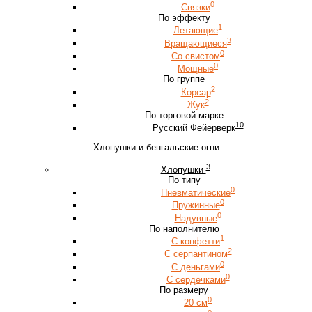
0
Связки
По эффекту
1
Летающие
3
Вращающиеся
0
Со свистом
0
Мощные
По группе
2
Корсар
2
Жук
По торговой марке
10
Русский Фейерверк
Хлопушки и бенгальские огни
3
Хлопушки
По типу
0
Пневматические
0
Пружинные
0
Надувные
По наполнителю
1
С конфетти
2
С серпантином
0
С деньгами
0
С сердечками
По размеру
0
20 см