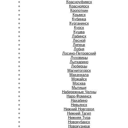
Красноуфимск
Красноярск
Кропоткин
Крымск
Кубинка
Курганинск
Курск
Кушва
Л
Лабинск
Лесной
Липецк
Лобня
Лосино-Петровский
Луховицы
Лыткарино
Люберцы
М
Магнитогорск
Махачкала
Можайск
Москва
Мытищи
Н
Набережные Челны
Наро-Фоминск
Нахабино
Невьянск
Нижний Новгород
Нижний Тагил
Нижняя Тура
Новокубанск
Новокузнецк