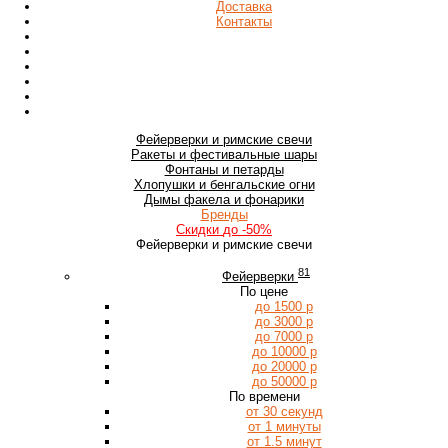
Доставка
Контакты
Фейерверки
и римские свечи
Ракеты
и фестивальные шары
Фонтаны
и петарды
Хлопушки
и бенгальские огни
Дымы
факела и фонарики
Бренды
Скидки
до -50%
Фейерверки и римские свечи
81
Фейерверки
По цене
до 1500 р
до 3000 р
до 7000 р
до 10000 р
до 20000 р
до 50000 р
По времени
от 30 секунд
от 1 минуты
от 1.5 минут