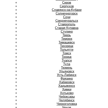
Серов
Серпухов
Славянск-на-Кубани
Солнечногорск
Сочи
Среднеуральск
Ставрополь
Старая Купавна
Ступино
Т
Тверь
Темрюк
Тимашевск
Тихорецк
Тольятти
Томск
Троицк
Туапсе
Тула
Тюмень
У
Ульяновск
Усть-Лабинск
Ф
Фрязино
Х
Хабаровск
Хадыженск
Химки
Хотьково
Ч
Чебоксары
Челябинск
Черноголовка
Чехов