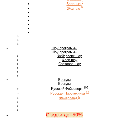
0
Зеленые
0
Желтые
Шоу программы
Шоу программы
Фейерверк шоу
Фаер шоу
Световое шоу
Бренды
Бренды
106
Русский Фейерверк
17
Русская Пиротехника
5
Фейерленд
Скидки до -50%