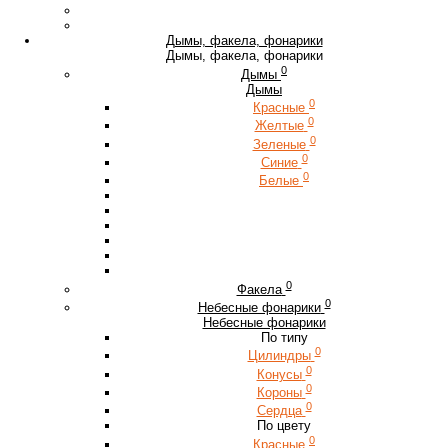
Дымы, факела, фонарики
Дымы, факела, фонарики
0
Дымы
Дымы
0
Красные
0
Желтые
0
Зеленые
0
Синие
0
Белые
0
Факела
0
Небесные фонарики
Небесные фонарики
По типу
0
Цилиндры
0
Конусы
0
Короны
0
Сердца
По цвету
0
Красные