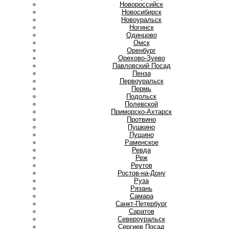
Новороссийск
Новосибирск
Новоуральск
Ногинск
О
Одинцово
Омск
Оренбург
Орехово-Зуево
П
Павловский Посад
Пенза
Первоуральск
Пермь
Подольск
Полевской
Приморско-Ахтарск
Протвино
Пушкино
Пущино
Р
Раменское
Ревда
Реж
Реутов
Ростов-на-Дону
Руза
Рязань
С
Самара
Санкт-Петербург
Саратов
Североуральск
Сергиев Посад