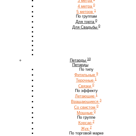
3 метра
0
4 метра
1
5 метров
По группам
0
Для торта
0
Для Свадьбы
10
Петарды
Петарды
По типу
9
Фитильные
1
Терочные
0
Связки
По эффекту
1
Летающие
3
Вращающиеся
0
Со свистом
0
Мощные
По группе
2
Корсар
2
Жук
По торговой марке