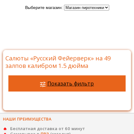
Выберите магазин:
Главная
>
Бренды
>
Русский Фейерверк
>
Батареи
салютов Русский Фейерверк
>
Салюты на 49 залпов
>
Салюты «Русский Фейерверк» на 49 залпов калибром
1.5 дюйма
Салюты «Русский Фейерверк» на 49
залпов калибром 1.5 дюйма
Показать фильтр
НАШИ ПРЕИМУЩЕСТВА
Бесплатная доставка от 60 минут
Самовывоз в
ПВЗ
(сегодня)