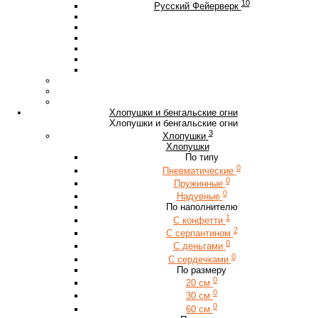
10
Русский Фейерверк
Хлопушки и бенгальские огни
Хлопушки и бенгальские огни
3
Хлопушки
Хлопушки
По типу
0
Пневматические
0
Пружинные
0
Надувные
По наполнителю
1
С конфетти
2
С серпантином
0
С деньгами
0
С сердечками
По размеру
0
20 см
0
30 см
0
60 см