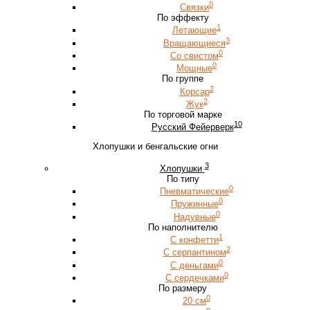
0
Связки
По эффекту
1
Летающие
3
Вращающиеся
0
Со свистом
0
Мощные
По группе
2
Корсар
2
Жук
По торговой марке
10
Русский Фейерверк
Хлопушки и бенгальские огни
3
Хлопушки
По типу
0
Пневматические
0
Пружинные
0
Надувные
По наполнителю
1
С конфетти
2
С серпантином
0
С деньгами
0
С сердечками
По размеру
0
20 см