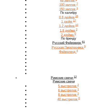
49 залпов
7
100 залпов
1
150 залпов
По калибру
28
0.8 дюйма
17
1 дюйм
10
1.2 дюйма
2
1.8 дюйма
0
2 дюйма
По бренду
61
Русский Фейерверк
9
Русская Пиротехника
4
Фейерленд
12
Римские свечи
Римские свечи
2
5 выстрелов
1
6 выстрелов
2
8 выстрелов
0
40 выстрелов