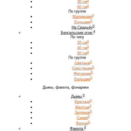
0
30 см
0
60 см
По группе
0
Маленькие
0
Большие
0
На Свадьбу
4
Бенгальские огни
По типу
0
20 см
0
40 см
0
60 см
По группе
0
Цветные
0
Свистящие
0
Фигурные
0
Большие
Дымы, факела, фонарики
0
Дымы
0
Красные
0
Желтые
0
Зеленые
0
Синие
0
Белые
0
Факела