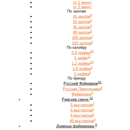
от 2 минут
от 3 минут
По залпам
6
16 залпов
2
25 залпов
5
36 залпов
3
49 залпов
7
100 залпов
1
150 залпов
По калибру
28
0.8 дюйма
17
1 дюйм
10
1.2 дюйма
2
1.8 дюйма
0
2 дюйма
По бренду
61
Русский Фейерверк
9
Русская Пиротехника
4
Фейерленд
12
Римские свечи
2
5 выстрелов
1
6 выстрелов
2
8 выстрелов
0
40 выстрелов
0
Дневные фейерверки