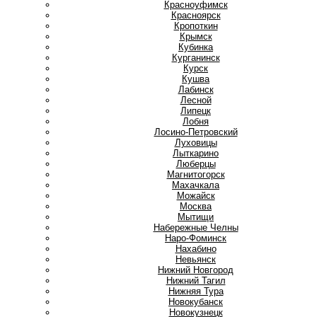
Красноуфимск
Красноярск
Кропоткин
Крымск
Кубинка
Курганинск
Курск
Кушва
Л
Лабинск
Лесной
Липецк
Лобня
Лосино-Петровский
Луховицы
Лыткарино
Люберцы
М
Магнитогорск
Махачкала
Можайск
Москва
Мытищи
Н
Набережные Челны
Наро-Фоминск
Нахабино
Невьянск
Нижний Новгород
Нижний Тагил
Нижняя Тура
Новокубанск
Новокузнецк