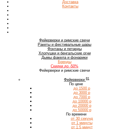
Доставка
Контакты
Фейерверки
и римские свечи
Ракеты
и фестивальные шары
Фонтаны
и петарды
Хлопушки
и бенгальские огни
Дымы
факела и фонарики
Бренды
Скидки
до -50%
Фейерверки и римские свечи
81
Фейерверки
По цене
до 1500 р
до 3000 р
до 7000 р
до 10000 р
до 20000 р
до 50000 р
По времени
от 30 секунд
от 1 минуты
от 1.5 минут