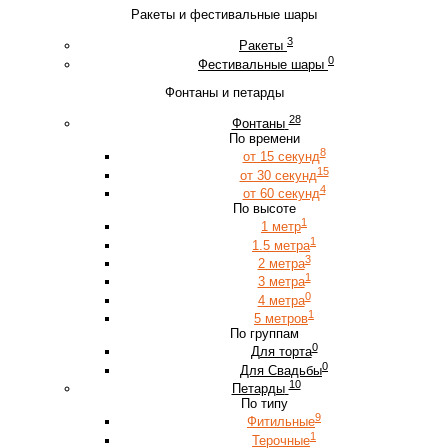
Ракеты и фестивальные шары
3
Ракеты
0
Фестивальные шары
Фонтаны и петарды
28
Фонтаны
По времени
8
от 15 секунд
15
от 30 секунд
4
от 60 секунд
По высоте
1
1 метр
1
1.5 метра
3
2 метра
1
3 метра
0
4 метра
1
5 метров
По группам
0
Для торта
0
Для Свадьбы
10
Петарды
По типу
9
Фитильные
1
Терочные