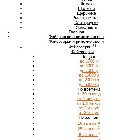
Ш
Шатура
Щ
Щелково
Щербинка
Э
Электросталь
Электроугли
Я
Ярославль
Главная
Фейерверки и римские свечи
Фейерверки и римские свечи
81
Фейерверки
Фейерверки
По цене
до 1500 р
до 3000 р
до 7000 р
до 10000 р
до 20000 р
до 50000 р
По времени
от 30 секунд
от 1 минуты
от 1.5 минут
от 2 минут
от 3 минут
По залпам
6
16 залпов
2
25 залпов
5
36 залпов
3