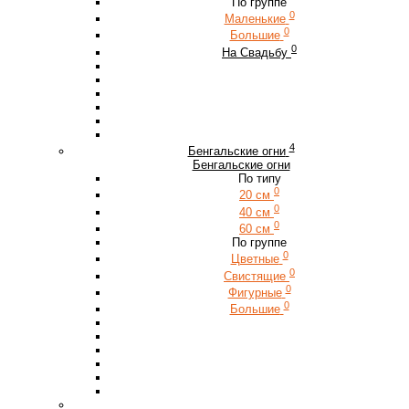
По группе
0
Маленькие
0
Большие
0
На Свадьбу
4
Бенгальские огни
Бенгальские огни
По типу
0
20 см
0
40 см
0
60 см
По группе
0
Цветные
0
Свистящие
0
Фигурные
0
Большие