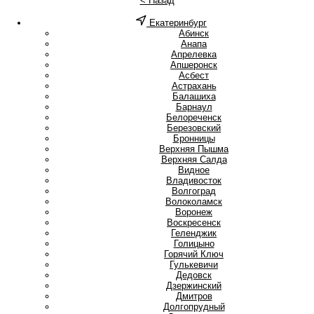
< Назад
Екатеринбург
А
Абинск
Анапа
Апрелевка
Апшеронск
Асбест
Астрахань
Б
Балашиха
Барнаул
Белореченск
Березовский
Бронницы
В
Верхняя Пышма
Верхняя Салда
Видное
Владивосток
Волгоград
Волоколамск
Воронеж
Воскресенск
Г
Геленджик
Голицыно
Горячий Ключ
Гулькевичи
Д
Дедовск
Дзержинский
Дмитров
Долгопрудный