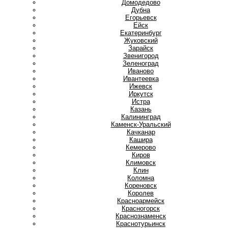
Домодедово
Дубна
Е
Егорьевск
Ейск
Екатеринбург
Ж
Жуковский
З
Зарайск
Звенигород
Зеленоград
И
Иваново
Ивантеевка
Ижевск
Иркутск
Истра
К
Казань
Калининград
Каменск-Уральский
Качканар
Кашира
Кемерово
Киров
Климовск
Клин
Коломна
Кореновск
Королев
Красноармейск
Красногорск
Краснознаменск
Краснотурьинск