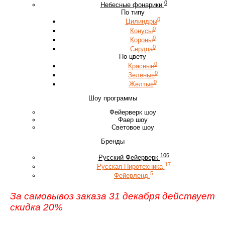
0
Небесные фонарики
По типу
0
Цилиндры
0
Конусы
0
Короны
0
Сердца
По цвету
0
Красные
0
Зеленые
0
Желтые
Шоу программы
Фейерверк шоу
Фаер шоу
Световое шоу
Бренды
106
Русский Фейерверк
17
Русская Пиротехника
5
Фейерленд
За самовывоз заказа 31 декабря действует
скидка 20%